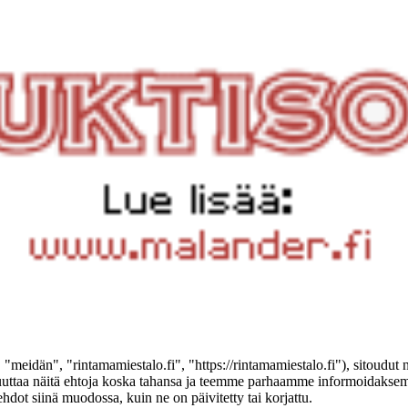
"meidän", "rintamamiestalo.fi", "https://rintamamiestalo.fi"), sitoudut 
muuttaa näitä ehtoja koska tahansa ja teemme parhaamme informoidaksemm
hdot siinä muodossa, kuin ne on päivitetty tai korjattu.