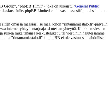
 Group", "phpBB Tiimit"), joka on julkaistu "
General Public
t-keskustelulle. phpBB Limited ei ole vastuussa siitä, mitä sallimme
e sitten omassa maassasi, se maa, johon "rintamamiestalo.fi"-palvelin
ttaessa internet-yhteydentarjoajaasi otetaan yhteyttä. Kaikkien viestien
ja sulkea mikä tahansa keskusteluketju tai viesti niin halutessamme.
i, mutta "rintamamiestalo.fi" tai phpBB ei ole vastuussa mahdollisen