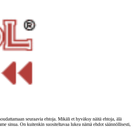
noudattamaan seuraavia ehtoja. Mikäli et hyväksy näitä ehtoja, älä
e sinua. On kuitenkin suositeltavaa lukea nämä ehdot säännöllisesti,