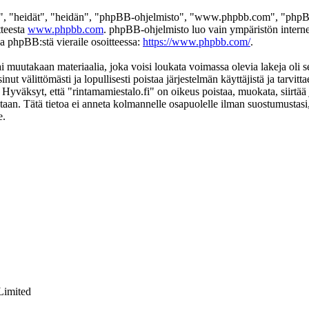
", "heidät", "heidän", "phpBB-ohjelmisto", "www.phpbb.com", "phpBB
tteesta
www.phpbb.com
. phpBB-ohjelmisto luo vain ympäristön interne
oa phpBB:stä vieraile osoitteessa:
https://www.phpbb.com/
.
i muutakaan materiaalia, joka voisi loukata voimassa olevia lakeja oli s
inut välittömästi ja lopullisesti poistaa järjestelmän käyttäjistä ja tarvi
 Hyväksyt, että "rintamamiestalo.fi" on oikeus poistaa, muokata, siirtää 
kantaan. Tätä tietoa ei anneta kolmannelle osapuolelle ilman suostumustas
e.
Limited