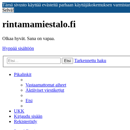
Tämä sivusto käyttää evästeitä parhaan käyttäjäkokemuksen varmista
Selvä!
rintamamiestalo.fi
Olkaa hyvät. Sana on vapaa.
Hyppää sisältöön
Tarkennettu haku
Etsi
Pikalinkit
Vastaamattomat aiheet
Aktiiviset viestiketjut
Etsi
UKK
Kirjaudu sisään
Rekisteröidy