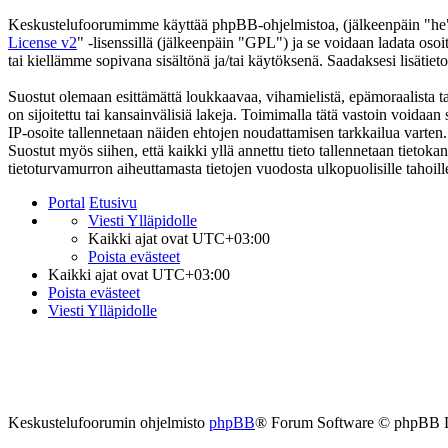
Keskustelufoorumimme käyttää phpBB-ohjelmistoa, (jälkeenpäin "he
License v2
" -lisenssillä (jälkeenpäin "GPL") ja se voidaan ladata osoi
tai kiellämme sopivana sisältönä ja/tai käytöksenä. Saadaksesi lisätiet
Suostut olemaan esittämättä loukkaavaa, vihamielistä, epämoraalista ta
on sijoitettu tai kansainvälisiä lakeja. Toimimalla tätä vastoin voidaan s
IP-osoite tallennetaan näiden ehtojen noudattamisen tarkkailua varten.
Suostut myös siihen, että kaikki yllä annettu tieto tallennetaan tieto
tietoturvamurron aiheuttamasta tietojen vuodosta ulkopuolisille tahoill
Portal
Etusivu
Viesti Ylläpidolle
Kaikki ajat ovat
UTC+03:00
Poista evästeet
Kaikki ajat ovat
UTC+03:00
Poista evästeet
Viesti Ylläpidolle
Keskustelufoorumin ohjelmisto
phpBB
® Forum Software © phpBB 