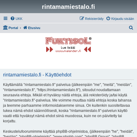
rintamamiestalo.fi
UKK
Rekisteröidy
Kirjaudu sisään
E
Portal
Etusivu
t
s
i
rintamamiestalo.fi - Käyttöehdot
Käyttämällä "rintamamiestalo.fi" palvelua (jälkeenpäin "me", "meitä", "meidän",
"rintamamiestalo.fi", "https://rintamamiestalo.fi"), sitoudut noudattamaan
seuraavia ehtoja. Mikäli et hyväksy näitä ehtoja, älä rekisteröidy ja/tai käytä
"rintamamiestalo.fi"-palvelua. Me voimme muuttaa näitä ehtoja koska tahansa
ja teemme parhaamme informoidaksemme sinua. On kuitenkin suositeltavaa
lukea nämä ehdot säännöllisesti, koska "rintamamiestalo.fi"-palvelun käyttö
vaatii että hyväksyt nämä ehdot siinä muodossa, kuin ne on päivitetty tai
korjattu.
Keskustelufoorumimme käyttää phpBB-ohjelmistoa, (jälkeenpäin "he", "heidät",
"heidän", "phpBB-ohjelmisto", "www.phpbb.com", "phpBB Group", "phpBB