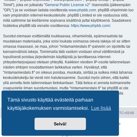
Tiimit"), joka on julkaistu "
General Public License v2
" -lisenssillä (jälkeenpäin
"GPL") ja se voidaan ladata osoitteesta
www.phpbb.com
. phpBB-ohjelmisto luo
vain ympäristön internet-keskustelulle. phpBB Limited ei ole vastuussa siitä,
mitä sallimme tai kiellämme sopivana sisältönä ja/tai käytöksenä. Saadaksesi
lisätietoa phpBB:stä vieraile osoitteessa:
https://www.phpbb.com/
.
Suostut olemaan esittämättä loukkaavaa, vihamielistä, epämoraalista tai
muutakaan materiaalia, joka voisi loukata voimassa olevia lakeja oli se sitten
omassa maassasi, se maa, johon "rintamamiestalo.fi"-palvelin on sijoitettu tai
kansainvälisiä lakeja. Toimimalla tätä vastoin voidaan sinut välittömästi ja
lopullisesti poistaa järjestelmän käyttäjistä ja tarvittaessa internet-
yhteydentarjoajaasi otetaan yhteyttä. Kaikkien viestien IP-osoite tallennetaan
näiden ehtojen noudattamisen tarkkailua varten. Hyväksyt, että
"rintamamiestalo.fi" on oikeus poistaa, muokata, siirtää ja sulkea mikä tahansa
keskusteluketju tai viesti niin halutessamme. Suostut myös siihen, että kaikki
yllä annettu tieto tallennetaan tietokantaan. Tätä tietoa ei anneta kolmannelle
osapuolelle ilman suostumustasi, mutta "rintamamiestalo.fi" tai phpBB ei ole
vastuussa mahdollisen tietoturvamurron aiheuttamasta tietojen vuodosta
ulkopuolisille tahoille.
Tämä sivusto käyttää evästeitä parhaan
käyttäjäkokemuksen varmistamiseksi.
Lue lisää
Portal
Etusivu
Kaikki ajat ovat
UTC+03:00
Selvä!
Keskustelufoorumin ohjelmisto
phpBB
® Forum Software © phpBB Limited
Käännös: phpBB Suomi (lurttinen, harritapio, Pettis)
Yksityisyys
|
Ehdot