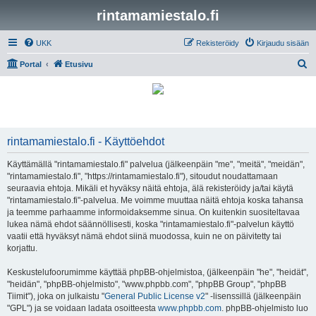
rintamamiestalo.fi
UKK
Rekisteröidy
Kirjaudu sisään
E
Portal
Etusivu
t
s
i
rintamamiestalo.fi - Käyttöehdot
Käyttämällä "rintamamiestalo.fi" palvelua (jälkeenpäin "me", "meitä", "meidän",
"rintamamiestalo.fi", "https://rintamamiestalo.fi"), sitoudut noudattamaan
seuraavia ehtoja. Mikäli et hyväksy näitä ehtoja, älä rekisteröidy ja/tai käytä
"rintamamiestalo.fi"-palvelua. Me voimme muuttaa näitä ehtoja koska tahansa
ja teemme parhaamme informoidaksemme sinua. On kuitenkin suositeltavaa
lukea nämä ehdot säännöllisesti, koska "rintamamiestalo.fi"-palvelun käyttö
vaatii että hyväksyt nämä ehdot siinä muodossa, kuin ne on päivitetty tai
korjattu.
Keskustelufoorumimme käyttää phpBB-ohjelmistoa, (jälkeenpäin "he", "heidät",
"heidän", "phpBB-ohjelmisto", "www.phpbb.com", "phpBB Group", "phpBB
Tiimit"), joka on julkaistu "
General Public License v2
" -lisenssillä (jälkeenpäin
"GPL") ja se voidaan ladata osoitteesta
www.phpbb.com
. phpBB-ohjelmisto luo