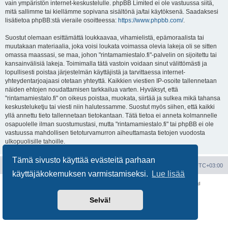
vain ympäristön internet-keskustelulle. phpBB Limited ei ole vastuussa siitä,
mitä sallimme tai kiellämme sopivana sisältönä ja/tai käytöksenä. Saadaksesi
lisätietoa phpBB:stä vieraile osoitteessa:
https://www.phpbb.com/
.
Suostut olemaan esittämättä loukkaavaa, vihamielistä, epämoraalista tai
muutakaan materiaalia, joka voisi loukata voimassa olevia lakeja oli se sitten
omassa maassasi, se maa, johon "rintamamiestalo.fi"-palvelin on sijoitettu tai
kansainvälisiä lakeja. Toimimalla tätä vastoin voidaan sinut välittömästi ja
lopullisesti poistaa järjestelmän käyttäjistä ja tarvittaessa internet-
yhteydentarjoajaasi otetaan yhteyttä. Kaikkien viestien IP-osoite tallennetaan
näiden ehtojen noudattamisen tarkkailua varten. Hyväksyt, että
"rintamamiestalo.fi" on oikeus poistaa, muokata, siirtää ja sulkea mikä tahansa
keskusteluketju tai viesti niin halutessamme. Suostut myös siihen, että kaikki
yllä annettu tieto tallennetaan tietokantaan. Tätä tietoa ei anneta kolmannelle
osapuolelle ilman suostumustasi, mutta "rintamamiestalo.fi" tai phpBB ei ole
vastuussa mahdollisen tietoturvamurron aiheuttamasta tietojen vuodosta
ulkopuolisille tahoille.
Tämä sivusto käyttää evästeitä parhaan
Portal
Etusivu
Kaikki ajat ovat
UTC+03:00
käyttäjäkokemuksen varmistamiseksi.
Lue lisää
Keskustelufoorumin ohjelmisto
phpBB
® Forum Software © phpBB Limited
Käännös: phpBB Suomi (lurttinen, harritapio, Pettis)
Selvä!
Yksityisyys
|
Ehdot