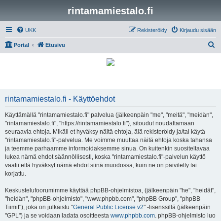
rintamamiestalo.fi
UKK
Rekisteröidy
Kirjaudu sisään
E
Portal
Etusivu
t
s
i
rintamamiestalo.fi - Käyttöehdot
Käyttämällä "rintamamiestalo.fi" palvelua (jälkeenpäin "me", "meitä", "meidän",
"rintamamiestalo.fi", "https://rintamamiestalo.fi"), sitoudut noudattamaan
seuraavia ehtoja. Mikäli et hyväksy näitä ehtoja, älä rekisteröidy ja/tai käytä
"rintamamiestalo.fi"-palvelua. Me voimme muuttaa näitä ehtoja koska tahansa
ja teemme parhaamme informoidaksemme sinua. On kuitenkin suositeltavaa
lukea nämä ehdot säännöllisesti, koska "rintamamiestalo.fi"-palvelun käyttö
vaatii että hyväksyt nämä ehdot siinä muodossa, kuin ne on päivitetty tai
korjattu.
Keskustelufoorumimme käyttää phpBB-ohjelmistoa, (jälkeenpäin "he", "heidät",
"heidän", "phpBB-ohjelmisto", "www.phpbb.com", "phpBB Group", "phpBB
Tiimit"), joka on julkaistu "
General Public License v2
" -lisenssillä (jälkeenpäin
"GPL") ja se voidaan ladata osoitteesta
www.phpbb.com
. phpBB-ohjelmisto luo