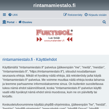
rintamamiestalo.fi
UKK
Rekisteröidy
Kirjaudu sisään
E
Portal
Etusivu
t
s
i
rintamamiestalo.fi - Käyttöehdot
Käyttämällä "rintamamiestalo.fi" palvelua (jälkeenpäin "me", "meitä", "meidän",
"rintamamiestalo.fi", "https://rintamamiestalo.fi"), sitoudut noudattamaan
seuraavia ehtoja. Mikäli et hyväksy näitä ehtoja, älä rekisteröidy ja/tai käytä
"rintamamiestalo.fi"-palvelua. Me voimme muuttaa näitä ehtoja koska tahansa
ja teemme parhaamme informoidaksemme sinua. On kuitenkin suositeltavaa
lukea nämä ehdot säännöllisesti, koska "rintamamiestalo.fi"-palvelun käyttö
vaatii että hyväksyt nämä ehdot siinä muodossa, kuin ne on päivitetty tai
korjattu.
Keskustelufoorumimme käyttää phpBB-ohjelmistoa, (jälkeenpäin "he", "heidät",
"heidän", "phpBB-ohjelmisto", "www.phpbb.com", "phpBB Group", "phpBB