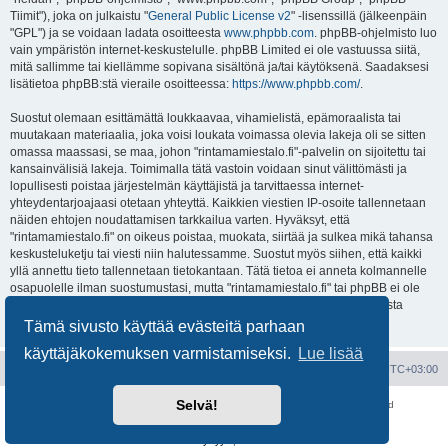
Tiimit"), joka on julkaistu "
General Public License v2
" -lisenssillä (jälkeenpäin
"GPL") ja se voidaan ladata osoitteesta
www.phpbb.com
. phpBB-ohjelmisto luo
vain ympäristön internet-keskustelulle. phpBB Limited ei ole vastuussa siitä,
mitä sallimme tai kiellämme sopivana sisältönä ja/tai käytöksenä. Saadaksesi
lisätietoa phpBB:stä vieraile osoitteessa:
https://www.phpbb.com/
.
Suostut olemaan esittämättä loukkaavaa, vihamielistä, epämoraalista tai
muutakaan materiaalia, joka voisi loukata voimassa olevia lakeja oli se sitten
omassa maassasi, se maa, johon "rintamamiestalo.fi"-palvelin on sijoitettu tai
kansainvälisiä lakeja. Toimimalla tätä vastoin voidaan sinut välittömästi ja
lopullisesti poistaa järjestelmän käyttäjistä ja tarvittaessa internet-
yhteydentarjoajaasi otetaan yhteyttä. Kaikkien viestien IP-osoite tallennetaan
näiden ehtojen noudattamisen tarkkailua varten. Hyväksyt, että
"rintamamiestalo.fi" on oikeus poistaa, muokata, siirtää ja sulkea mikä tahansa
keskusteluketju tai viesti niin halutessamme. Suostut myös siihen, että kaikki
yllä annettu tieto tallennetaan tietokantaan. Tätä tietoa ei anneta kolmannelle
osapuolelle ilman suostumustasi, mutta "rintamamiestalo.fi" tai phpBB ei ole
vastuussa mahdollisen tietoturvamurron aiheuttamasta tietojen vuodosta
ulkopuolisille tahoille.
Tämä sivusto käyttää evästeitä parhaan
käyttäjäkokemuksen varmistamiseksi.
Lue lisää
Portal
Etusivu
Kaikki ajat ovat
UTC+03:00
Selvä!
Keskustelufoorumin ohjelmisto
phpBB
® Forum Software © phpBB Limited
Käännös: phpBB Suomi (lurttinen, harritapio, Pettis)
Yksityisyys
|
Ehdot