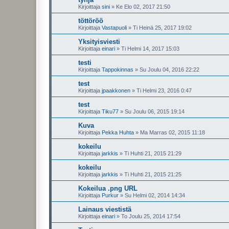
Kirjoittaja
sini
»
Ke Elo 02, 2017 21:50
töttöröö
Kirjoittaja
Vastapuoli
»
Ti Heinä 25, 2017 19:02
Yksityisviesti
Kirjoittaja
einari
»
Ti Helmi 14, 2017 15:03
testi
Kirjoittaja
Tappokinnas
»
Su Joulu 04, 2016 22:22
test
Kirjoittaja
jpaakkonen
»
Ti Helmi 23, 2016 0:47
test
Kirjoittaja
Tiku77
»
Su Joulu 06, 2015 19:14
Kuva
Kirjoittaja
Pekka Huhta
»
Ma Marras 02, 2015 11:18
kokeilu
Kirjoittaja
jarkkis
»
Ti Huhti 21, 2015 21:29
kokeilu
Kirjoittaja
jarkkis
»
Ti Huhti 21, 2015 21:25
Kokeilua .png URL
Kirjoittaja
Purkur
»
Su Helmi 02, 2014 14:34
Lainaus viestistä
Kirjoittaja
einari
»
To Joulu 25, 2014 17:54