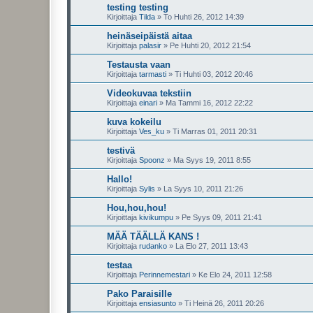
testing testing
Kirjoittaja
Tilda
»
To Huhti 26, 2012 14:39
heinäseipäistä aitaa
Kirjoittaja
palasir
»
Pe Huhti 20, 2012 21:54
Testausta vaan
Kirjoittaja
tarmasti
»
Ti Huhti 03, 2012 20:46
Videokuvaa tekstiin
Kirjoittaja
einari
»
Ma Tammi 16, 2012 22:22
kuva kokeilu
Kirjoittaja
Ves_ku
»
Ti Marras 01, 2011 20:31
testivä
Kirjoittaja
Spoonz
»
Ma Syys 19, 2011 8:55
Hallo!
Kirjoittaja
Sylis
»
La Syys 10, 2011 21:26
Hou,hou,hou!
Kirjoittaja
kivikumpu
»
Pe Syys 09, 2011 21:41
MÄÄ TÄÄLLÄ KANS !
Kirjoittaja
rudanko
»
La Elo 27, 2011 13:43
testaa
Kirjoittaja
Perinnemestari
»
Ke Elo 24, 2011 12:58
Pako Paraisille
Kirjoittaja
ensiasunto
»
Ti Heinä 26, 2011 20:26