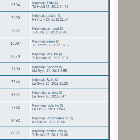
Kirjoittaja
Tilda
9534
To Huhti 26, 2012 14:41
Kirjoittaja
palasir
7409
Pe Huhti 20, 2012 21:54
Kirjoittaja
tarmasti
7954
Ti Huhti 03, 2012 20:46
Kirjoittaja
einari
10607
Ti Tammi 17, 2012 16:52
Kirjoittaja
Ves_ku
8078
Ti Marras 01, 2011 20:31
Kirjoittaja
Spoonz
7799
Ma Syys 19, 2011 8:55
Kirjoittaja
Sylis
7544
La Syys 10, 2011 21:26
Kirjoittaja
ramirez
8754
La Syys 10, 2011 6:47
Kirjoittaja
rudanko
7792
La Elo 27, 2011 13:43
Kirjoittaja
Perinnemestari
9492
Ke Elo 24, 2011 13:06
Kirjoittaja
ensiasunto
8037
Ti Heinä 26, 2011 20:26