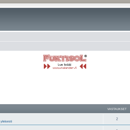
nettu haku
VASTAUKSET
2
yleisesti