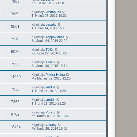
7908
Ke Elo 02, 2017 21:50
Kirjoittaja
Vastapuoli
7869
Ti Heinä 25, 2017 19:02
Kirjoittaja
vesahy
8561
Ti Helmi 14, 2017 15:10
Kirjoittaja
Tappokinnas
7970
Su Joulu 04, 2016 22:22
Kirjoittaja
Töllöt
9020
Ke Kesä 22, 2016 18:05
Kirjoittaja
Tiku77
7956
Su Joulu 06, 2015 19:14
Kirjoittaja
Pekka Huhta
14059
Ma Marras 02, 2015 12:25
Kirjoittaja
jarkkis
7936
Ti Huhti 21, 2015 21:29
Kirjoittaja
jarkkis
7366
Ti Huhti 21, 2015 21:25
Kirjoittaja
Purkur
9702
Ke Tammi 07, 2015 10:46
Kirjoittaja
vesahy
18434
Pe Joulu 26, 2014 16:06