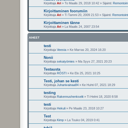
Kirjoittaja
Ari
»
To Maalis 29, 2018 10:42
» Sijainti:
Remontointi
Kirjoittaminen foorumiin
Kirjoittaja
Ari
»
Ti Tammi 20, 2009 21:53
» Sijainti:
Remontointi
Kirjoittaminen tänne
Kirjoittaja
Ari
»
La Maalis 24, 2007 23:54
AIHEET
testi
Kirjoittaja
Veesta
»
Ke Marras 20, 2024 16:20
Nonii
Kirjoittaja
sekatyömies
»
Ma Syys 27, 2021 20:23
Testausta
Kirjoittaja
RÖSTI
»
Ke Elo 25, 2021 10:25
Testi, johan se kesti
Kirjoittaja
Juhanivainaa84
»
Ke Huhti 07, 2021 18:29
testing
Kirjoittaja
Rakennushenkselit
»
Ti Helmi 18, 2020 8:58
testi
Kirjoittaja
Hekuli
»
Pe Maalis 23, 2018 10:27
Test
Kirjoittaja
Kimp
»
La Touko 04, 2019 0:41
tyhjä