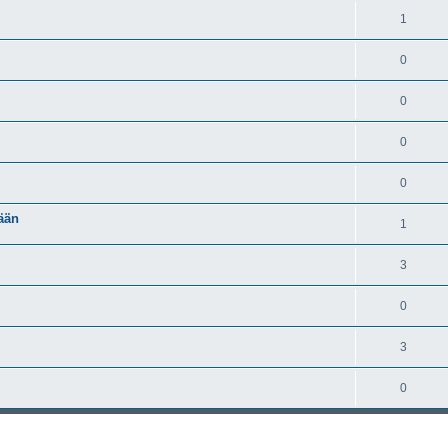
1
0
0
0
0
rään
1
3
0
3
0