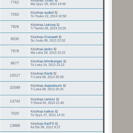
Kirjoittaja
JSSec
7762
Ma Syys 29, 2014 14:49
Kirjoittaja
audia4
7555
To Touko 22, 2014 10:58
Kirjoittaja
Liukong
7926
Ti Tammi 28, 2014 23:29
Kirjoittaja
Granaatti
8030
Su Joulu 08, 2013 22:52
Kirjoittaja
jasiko
7978
Ma Loka 28, 2013 23:22
Kirjoittaja
lehmikangas
8677
To Loka 24, 2013 23:22
Kirjoittaja
Rantti
10517
Ti Loka 08, 2013 20:28
Kirjoittaja
duppaduurix
32589
Ti Loka 08, 2013 20:25
Kirjoittaja
ramirez
13742
Ti Kesä 04, 2013 21:40
Kirjoittaja
katkos
7020
To Syys 27, 2012 14:31
Kirjoittaja
KariFS
13886
Ke Elo 08, 2012 9:27