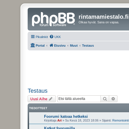
rintamamiestalo.fi
Olkaa hyvät. Sana on vapaa.
Pikalinkit
UKK
Portal
Etusivu
Muut
Testaus
Testaus
Etsi
Tarken
Uusi Aihe
TIEDOTTEET
Foorumi katoaa hetkeksi
Kirjoittaja
Ari
»
Su Kesä 18, 2023 18:06
» Sijainti:
Remontointi 
Katkot foorumilla