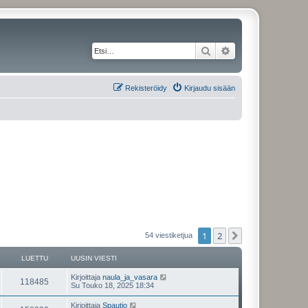
Etsi
Tarkennettu haku
Rekisteröidy
Kirjaudu sisään
1
2
Seuraava
54 viestiketjua
LUETTU
UUSIN VIESTI
Kirjoittaja
naula_ja_vasara
118485
Su Touko 18, 2025 18:34
Kirjoittaja
Spautio