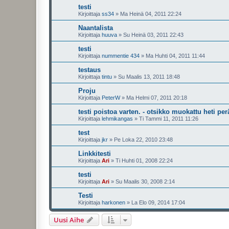
testi
Kirjoittaja
ss34
»
Ma Heinä 04, 2011 22:24
Naantalista
Kirjoittaja
huuva
»
Su Heinä 03, 2011 22:43
testi
Kirjoittaja
nummentie 434
»
Ma Huhti 04, 2011 11:44
testaus
Kirjoittaja
tintu
»
Su Maalis 13, 2011 18:48
Proju
Kirjoittaja
PeterW
»
Ma Helmi 07, 2011 20:18
testi poistoa varten. - otsikko muokattu heti pe
Kirjoittaja
lehmikangas
»
Ti Tammi 11, 2011 11:26
test
Kirjoittaja
jkr
»
Pe Loka 22, 2010 23:48
Linkkitesti
Kirjoittaja
Ari
»
Ti Huhti 01, 2008 22:24
testi
Kirjoittaja
Ari
»
Su Maalis 30, 2008 2:14
Testi
Kirjoittaja
harkonen
»
La Elo 09, 2014 17:04
Uusi Aihe