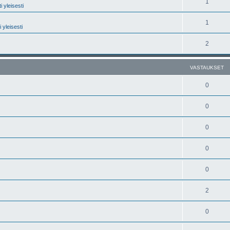
1
 yleisesti
1
 yleisesti
2
VASTAUKSET
0
0
0
0
0
2
0