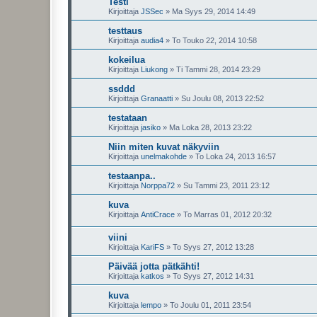
Testi
Kirjoittaja
JSSec
»
Ma Syys 29, 2014 14:49
testtaus
Kirjoittaja
audia4
»
To Touko 22, 2014 10:58
kokeilua
Kirjoittaja
Liukong
»
Ti Tammi 28, 2014 23:29
ssddd
Kirjoittaja
Granaatti
»
Su Joulu 08, 2013 22:52
testataan
Kirjoittaja
jasiko
»
Ma Loka 28, 2013 23:22
Niin miten kuvat näkyviin
Kirjoittaja
unelmakohde
»
To Loka 24, 2013 16:57
testaanpa..
Kirjoittaja
Norppa72
»
Su Tammi 23, 2011 23:12
kuva
Kirjoittaja
AntiCrace
»
To Marras 01, 2012 20:32
viini
Kirjoittaja
KariFS
»
To Syys 27, 2012 13:28
Päivää jotta pätkähti!
Kirjoittaja
katkos
»
To Syys 27, 2012 14:31
kuva
Kirjoittaja
lempo
»
To Joulu 01, 2011 23:54