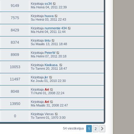
Kirjoittaja
ss34
9149
Ma Heinä 04, 2011 22:39
Kirjoittaja
huuva
7575
Su Heinä 03, 2011 22:43
Kirjoittaja
nummentie 434
8429
Ma Huhti 04, 2011 11:44
Kirjoittaja
tintu
8374
Su Maalis 13, 2011 18:48
Kirjoittaja
PeterW
8909
Ma Helmi 07, 2011 20:18
Kirjoittaja
Kiwikasa.
10053
To Tammi 20, 2011 18:47
Kirjoittaja
jkr
11497
Ke Joulu 01, 2010 22:30
Kirjoittaja
Ari
8048
Ti Huhti 01, 2008 22:24
Kirjoittaja
Ari
13950
Ma Maalis 31, 2008 22:47
Kirjoittaja
Vieras
0
To Tammi 01, 1970 3:00
1
2
Seuraava
54 viestiketjua