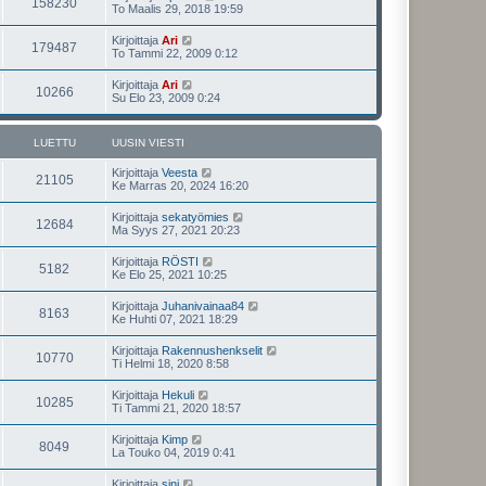
158230
To Maalis 29, 2018 19:59
Kirjoittaja
Ari
179487
To Tammi 22, 2009 0:12
Kirjoittaja
Ari
10266
Su Elo 23, 2009 0:24
LUETTU
UUSIN VIESTI
Kirjoittaja
Veesta
21105
Ke Marras 20, 2024 16:20
Kirjoittaja
sekatyömies
12684
Ma Syys 27, 2021 20:23
Kirjoittaja
RÖSTI
5182
Ke Elo 25, 2021 10:25
Kirjoittaja
Juhanivainaa84
8163
Ke Huhti 07, 2021 18:29
Kirjoittaja
Rakennushenkselit
10770
Ti Helmi 18, 2020 8:58
Kirjoittaja
Hekuli
10285
Ti Tammi 21, 2020 18:57
Kirjoittaja
Kimp
8049
La Touko 04, 2019 0:41
Kirjoittaja
sini