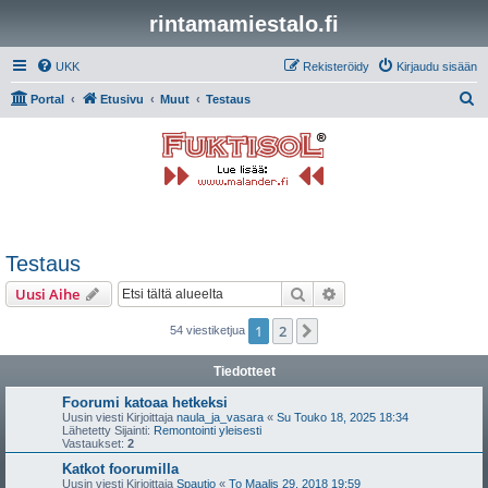
rintamamiestalo.fi
UKK
Rekisteröidy
Kirjaudu sisään
E
Portal
Etusivu
Muut
Testaus
t
s
i
Testaus
Etsi
Tarkennettu haku
Uusi Aihe
1
2
Seuraava
54 viestiketjua
Tiedotteet
Foorumi katoaa hetkeksi
Uusin viesti Kirjoittaja
naula_ja_vasara
«
Su Touko 18, 2025 18:34
Lähetetty Sijainti:
Remontointi yleisesti
Vastaukset:
2
Katkot foorumilla
Uusin viesti Kirjoittaja
Spautio
«
To Maalis 29, 2018 19:59