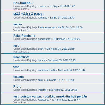
Hou,hou,hou!
Uusin viesti Kirjoittaja
ramirez
«
La Syys 10, 2011 6:47
Vastaukset:
1
MÄÄ TÄÄLLÄ KANS !
Uusin viesti Kirjoittaja
rudanko
«
La Elo 27, 2011 13:43
testaa
Uusin viesti Kirjoittaja
Perinnemestari
«
Ke Elo 24, 2011 13:06
Vastaukset:
1
Pako Paraisille
Uusin viesti Kirjoittaja
ensiasunto
«
Ti Heinä 26, 2011 20:26
testi
Uusin viesti Kirjoittaja
ss34
«
Ma Heinä 04, 2011 22:39
Vastaukset:
1
Naantalista
Uusin viesti Kirjoittaja
huuva
«
Su Heinä 03, 2011 22:43
testi
Uusin viesti Kirjoittaja
nummentie 434
«
Ma Huhti 04, 2011 11:44
testaus
Uusin viesti Kirjoittaja
tintu
«
Su Maalis 13, 2011 18:48
Proju
Uusin viesti Kirjoittaja
PeterW
«
Ma Helmi 07, 2011 20:18
testi poistoa varten. - otsikko muokattu heti perään
Uusin viesti Kirjoittaja
Kiwikasa.
«
To Tammi 20, 2011 18:47
Vastaukset:
1