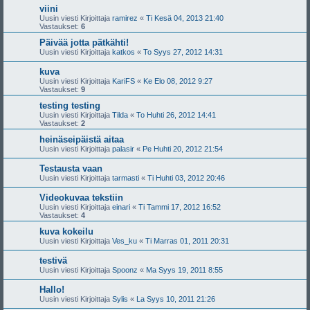
viini
Uusin viesti Kirjoittaja
ramirez
«
Ti Kesä 04, 2013 21:40
Vastaukset:
6
Päivää jotta pätkähti!
Uusin viesti Kirjoittaja
katkos
«
To Syys 27, 2012 14:31
kuva
Uusin viesti Kirjoittaja
KariFS
«
Ke Elo 08, 2012 9:27
Vastaukset:
9
testing testing
Uusin viesti Kirjoittaja
Tilda
«
To Huhti 26, 2012 14:41
Vastaukset:
2
heinäseipäistä aitaa
Uusin viesti Kirjoittaja
palasir
«
Pe Huhti 20, 2012 21:54
Testausta vaan
Uusin viesti Kirjoittaja
tarmasti
«
Ti Huhti 03, 2012 20:46
Videokuvaa tekstiin
Uusin viesti Kirjoittaja
einari
«
Ti Tammi 17, 2012 16:52
Vastaukset:
4
kuva kokeilu
Uusin viesti Kirjoittaja
Ves_ku
«
Ti Marras 01, 2011 20:31
testivä
Uusin viesti Kirjoittaja
Spoonz
«
Ma Syys 19, 2011 8:55
Hallo!
Uusin viesti Kirjoittaja
Sylis
«
La Syys 10, 2011 21:26