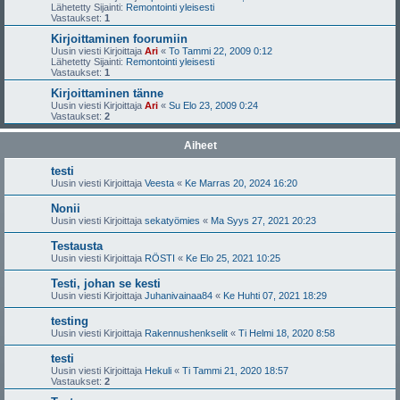
Lähetetty Sijainti:
Remontointi yleisesti
Vastaukset:
1
Kirjoittaminen foorumiin
Uusin viesti Kirjoittaja
Ari
«
To Tammi 22, 2009 0:12
Lähetetty Sijainti:
Remontointi yleisesti
Vastaukset:
1
Kirjoittaminen tänne
Uusin viesti Kirjoittaja
Ari
«
Su Elo 23, 2009 0:24
Vastaukset:
2
Aiheet
testi
Uusin viesti Kirjoittaja
Veesta
«
Ke Marras 20, 2024 16:20
Nonii
Uusin viesti Kirjoittaja
sekatyömies
«
Ma Syys 27, 2021 20:23
Testausta
Uusin viesti Kirjoittaja
RÖSTI
«
Ke Elo 25, 2021 10:25
Testi, johan se kesti
Uusin viesti Kirjoittaja
Juhanivainaa84
«
Ke Huhti 07, 2021 18:29
testing
Uusin viesti Kirjoittaja
Rakennushenkselit
«
Ti Helmi 18, 2020 8:58
testi
Uusin viesti Kirjoittaja
Hekuli
«
Ti Tammi 21, 2020 18:57
Vastaukset:
2