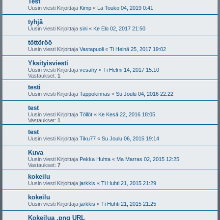
Test
Uusin viesti Kirjoittaja
Kimp
«
La Touko 04, 2019 0:41
tyhjä
Uusin viesti Kirjoittaja
sini
«
Ke Elo 02, 2017 21:50
töttöröö
Uusin viesti Kirjoittaja
Vastapuoli
«
Ti Heinä 25, 2017 19:02
Yksityisviesti
Uusin viesti Kirjoittaja
vesahy
«
Ti Helmi 14, 2017 15:10
Vastaukset:
1
testi
Uusin viesti Kirjoittaja
Tappokinnas
«
Su Joulu 04, 2016 22:22
test
Uusin viesti Kirjoittaja
Töllöt
«
Ke Kesä 22, 2016 18:05
Vastaukset:
1
test
Uusin viesti Kirjoittaja
Tiku77
«
Su Joulu 06, 2015 19:14
Kuva
Uusin viesti Kirjoittaja
Pekka Huhta
«
Ma Marras 02, 2015 12:25
Vastaukset:
7
kokeilu
Uusin viesti Kirjoittaja
jarkkis
«
Ti Huhti 21, 2015 21:29
kokeilu
Uusin viesti Kirjoittaja
jarkkis
«
Ti Huhti 21, 2015 21:25
Kokeilua .png URL