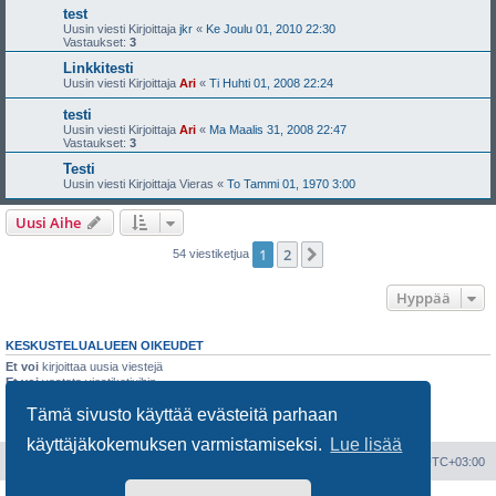
test
Uusin viesti Kirjoittaja
jkr
«
Ke Joulu 01, 2010 22:30
Vastaukset:
3
Linkkitesti
Uusin viesti Kirjoittaja
Ari
«
Ti Huhti 01, 2008 22:24
testi
Uusin viesti Kirjoittaja
Ari
«
Ma Maalis 31, 2008 22:47
Vastaukset:
3
Testi
Uusin viesti Kirjoittaja
Vieras
«
To Tammi 01, 1970 3:00
Uusi Aihe
1
2
Seuraava
54 viestiketjua
Hyppää
KESKUSTELUALUEEN OIKEUDET
Et voi
kirjoittaa uusia viestejä
Et voi
vastata viestiketjuihin
Et voi
muokata omia viestejäsi
Tämä sivusto käyttää evästeitä parhaan
Et voi
poistaa omia viestejäsi
Et voi
lähettää liitetiedostoja
käyttäjäkokemuksen varmistamiseksi.
Lue lisää
Portal
Etusivu
Kaikki ajat ovat
UTC+03:00