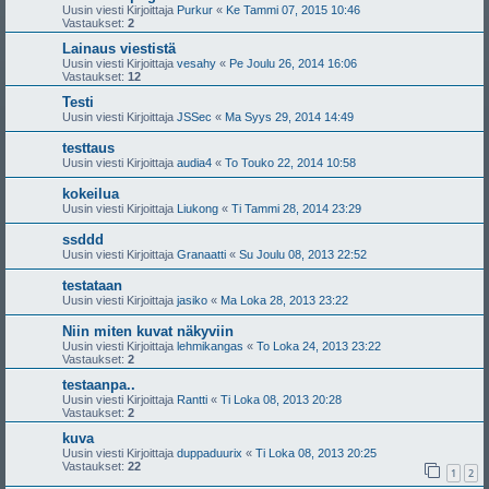
Uusin viesti Kirjoittaja
Purkur
«
Ke Tammi 07, 2015 10:46
Vastaukset:
2
Lainaus viestistä
Uusin viesti Kirjoittaja
vesahy
«
Pe Joulu 26, 2014 16:06
Vastaukset:
12
Testi
Uusin viesti Kirjoittaja
JSSec
«
Ma Syys 29, 2014 14:49
testtaus
Uusin viesti Kirjoittaja
audia4
«
To Touko 22, 2014 10:58
kokeilua
Uusin viesti Kirjoittaja
Liukong
«
Ti Tammi 28, 2014 23:29
ssddd
Uusin viesti Kirjoittaja
Granaatti
«
Su Joulu 08, 2013 22:52
testataan
Uusin viesti Kirjoittaja
jasiko
«
Ma Loka 28, 2013 23:22
Niin miten kuvat näkyviin
Uusin viesti Kirjoittaja
lehmikangas
«
To Loka 24, 2013 23:22
Vastaukset:
2
testaanpa..
Uusin viesti Kirjoittaja
Rantti
«
Ti Loka 08, 2013 20:28
Vastaukset:
2
kuva
Uusin viesti Kirjoittaja
duppaduurix
«
Ti Loka 08, 2013 20:25
Vastaukset:
22
1
2