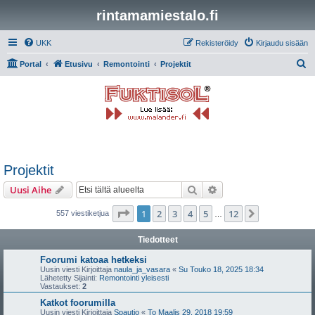
rintamamiestalo.fi
UKK
Rekisteröidy
Kirjaudu sisään
E
Portal
Etusivu
Remontointi
Projektit
t
s
i
Projektit
Etsi
Tarkennettu haku
Uusi Aihe
Sivu
1
/
12
1
2
3
4
5
12
Seuraava
557 viestiketjua
…
Tiedotteet
Foorumi katoaa hetkeksi
Uusin viesti Kirjoittaja
naula_ja_vasara
«
Su Touko 18, 2025 18:34
Lähetetty Sijainti:
Remontointi yleisesti
Vastaukset:
2
Katkot foorumilla
Uusin viesti Kirjoittaja
Spautio
«
To Maalis 29, 2018 19:59