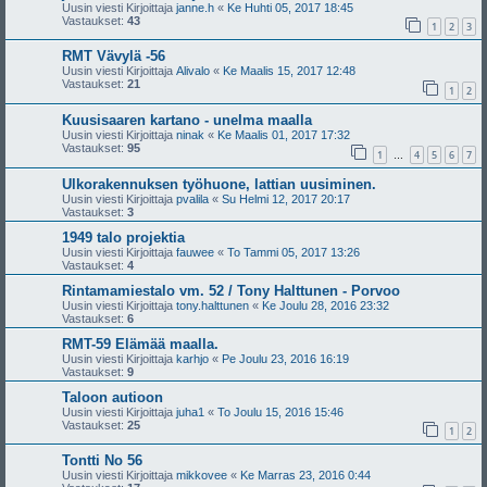
Uusin viesti Kirjoittaja
janne.h
«
Ke Huhti 05, 2017 18:45
Vastaukset:
43
1
2
3
RMT Vävylä -56
Uusin viesti Kirjoittaja
Alivalo
«
Ke Maalis 15, 2017 12:48
Vastaukset:
21
1
2
Kuusisaaren kartano - unelma maalla
Uusin viesti Kirjoittaja
ninak
«
Ke Maalis 01, 2017 17:32
Vastaukset:
95
1
4
5
6
7
…
Ulkorakennuksen työhuone, lattian uusiminen.
Uusin viesti Kirjoittaja
pvalila
«
Su Helmi 12, 2017 20:17
Vastaukset:
3
1949 talo projektia
Uusin viesti Kirjoittaja
fauwee
«
To Tammi 05, 2017 13:26
Vastaukset:
4
Rintamamiestalo vm. 52 / Tony Halttunen - Porvoo
Uusin viesti Kirjoittaja
tony.halttunen
«
Ke Joulu 28, 2016 23:32
Vastaukset:
6
RMT-59 Elämää maalla.
Uusin viesti Kirjoittaja
karhjo
«
Pe Joulu 23, 2016 16:19
Vastaukset:
9
Taloon autioon
Uusin viesti Kirjoittaja
juha1
«
To Joulu 15, 2016 15:46
Vastaukset:
25
1
2
Tontti No 56
Uusin viesti Kirjoittaja
mikkovee
«
Ke Marras 23, 2016 0:44