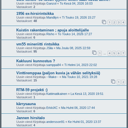
Uusin viesti Kirjoittaja
Ganzol
«
To Kesä 04, 2026 16:03
Vastaukset:
2
1956 ex-hirsirintsikka
Uusin viesti Kirjoittaja
Mandilyn
«
Ti Touko 19, 2026 15:27
Vastaukset:
48
1
2
3
4
Kuistin rakentaminen ; apuja aloittelijalle
Uusin viesti Kirjoittaja
Risho
«
To Touko 14, 2026 17:27
Vastaukset:
6
vm55 mineriitti rintsikka
Uusin viesti Kirjoittaja
JSila
«
Ma Joulu 08, 2025 22:59
Vastaukset:
95
1
4
5
6
7
…
Kakluuni kunnostus ?
Uusin viesti Kirjoittaja
samppa84
«
Ti Helmi 14, 2023 22:02
Vinttiremppaa (paljon kuvia ja vähän selityksiä)
Uusin viesti Kirjoittaja
--Make--
«
Ma Touko 10, 2021 19:28
Vastaukset:
15
1
2
RTM-59 projekti :)
Uusin viesti Kirjoittaja
Kattimatikainen
«
La Kesä 13, 2020 19:51
Vastaukset:
1
kärrysauna
Uusin viesti Kirjoittaja
ErkkiXC
«
Ma Huhti 06, 2020 17:44
Vastaukset:
6
Jannen hirsitalo
Uusin viesti Kirjoittaja
andersson91
«
Ke Huhti 01, 2020 13:37
Vastaukset:
4