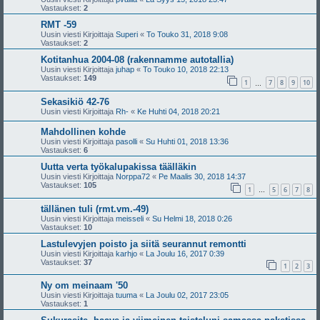
Vastaukset:
2
RMT -59
Uusin viesti Kirjoittaja
Superi
«
To Touko 31, 2018 9:08
Vastaukset:
2
Kotitanhua 2004-08 (rakennamme autotallia)
Uusin viesti Kirjoittaja
juhap
«
To Touko 10, 2018 22:13
Vastaukset:
149
1
7
8
9
10
…
Sekasikiö 42-76
Uusin viesti Kirjoittaja
Rh-
«
Ke Huhti 04, 2018 20:21
Mahdollinen kohde
Uusin viesti Kirjoittaja
pasolli
«
Su Huhti 01, 2018 13:36
Vastaukset:
6
Uutta verta työkalupakissa täälläkin
Uusin viesti Kirjoittaja
Norppa72
«
Pe Maalis 30, 2018 14:37
Vastaukset:
105
1
5
6
7
8
…
tällänen tuli (rmt.vm.-49)
Uusin viesti Kirjoittaja
meisseli
«
Su Helmi 18, 2018 0:26
Vastaukset:
10
Lastulevyjen poisto ja siitä seurannut remontti
Uusin viesti Kirjoittaja
karhjo
«
La Joulu 16, 2017 0:39
Vastaukset:
37
1
2
3
Ny om meinaam '50
Uusin viesti Kirjoittaja
tuuma
«
La Joulu 02, 2017 23:05
Vastaukset:
1