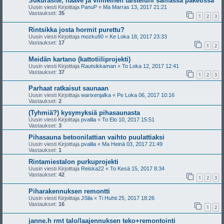
Sukurasite, haave ja viimeinen taisteluni samassa paketissa
Uusin viesti Kirjoittaja
PanuP
«
Ma Marras 13, 2017 21:21
Vastaukset:
35
1
2
3
Rintsikka josta hormit purettu?
Uusin viesti Kirjoittaja
mozku90
«
Ke Loka 18, 2017 23:33
Vastaukset:
17
1
2
Meidän kartano (kattotiiliprojekti)
Uusin viesti Kirjoittaja
Rautsikkaman
«
To Loka 12, 2017 12:41
Vastaukset:
37
1
2
3
Parhaat ratkaisut saunaan
Uusin viesti Kirjoittaja
warixenjalka
«
Pe Loka 06, 2017 10:16
Vastaukset:
2
(Tyhmiä?) kysymyksiä pihasaunasta
Uusin viesti Kirjoittaja
pvalila
«
To Elo 10, 2017 15:51
Vastaukset:
3
Pihasauna betoonilattian vaihto puulattiaksi
Uusin viesti Kirjoittaja
pvalila
«
Ma Heinä 03, 2017 21:49
Vastaukset:
1
Rintamiestalon purkuprojekti
Uusin viesti Kirjoittaja
Reiska22
«
To Kesä 15, 2017 8:34
Vastaukset:
42
1
2
3
Piharakennuksen remontti
Uusin viesti Kirjoittaja
JSila
«
Ti Huhti 25, 2017 18:26
Vastaukset:
16
1
2
janne.h rmt talo/laajennuksen teko+remontointi