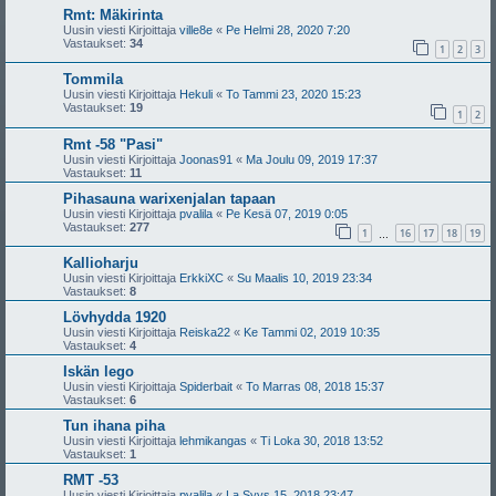
Rmt: Mäkirinta
Uusin viesti Kirjoittaja
ville8e
«
Pe Helmi 28, 2020 7:20
Vastaukset:
34
1
2
3
Tommila
Uusin viesti Kirjoittaja
Hekuli
«
To Tammi 23, 2020 15:23
Vastaukset:
19
1
2
Rmt -58 "Pasi"
Uusin viesti Kirjoittaja
Joonas91
«
Ma Joulu 09, 2019 17:37
Vastaukset:
11
Pihasauna warixenjalan tapaan
Uusin viesti Kirjoittaja
pvalila
«
Pe Kesä 07, 2019 0:05
Vastaukset:
277
1
16
17
18
19
…
Kallioharju
Uusin viesti Kirjoittaja
ErkkiXC
«
Su Maalis 10, 2019 23:34
Vastaukset:
8
Lövhydda 1920
Uusin viesti Kirjoittaja
Reiska22
«
Ke Tammi 02, 2019 10:35
Vastaukset:
4
Iskän lego
Uusin viesti Kirjoittaja
Spiderbait
«
To Marras 08, 2018 15:37
Vastaukset:
6
Tun ihana piha
Uusin viesti Kirjoittaja
lehmikangas
«
Ti Loka 30, 2018 13:52
Vastaukset:
1
RMT -53
Uusin viesti Kirjoittaja
pvalila
«
La Syys 15, 2018 23:47