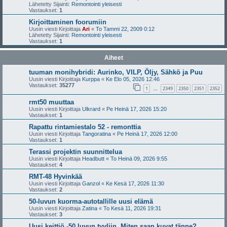
Lähetetty Sijainti:
Remontointi yleisesti
Vastaukset:
1
Kirjoittaminen foorumiin
Uusin viesti Kirjoittaja
Ari
«
To Tammi 22, 2009 0:12
Lähetetty Sijainti:
Remontointi yleisesti
Vastaukset:
1
Aiheet
tuuman monihybridi: Aurinko, VILP, Öljy, Sähkö ja Puu
Uusin viesti Kirjoittaja
Kurppa
«
Ke Elo 05, 2026 12:46
Vastaukset:
35277
1
2349
2350
2351
2352
…
rmt50 muuttaa
Uusin viesti Kirjoittaja
Ulkrard
«
Pe Heinä 17, 2026 15:20
Vastaukset:
1
Rapattu rintamiestalo 52 - remonttia
Uusin viesti Kirjoittaja
Tangoratina
«
Pe Heinä 17, 2026 12:00
Vastaukset:
1
Terassi projektin suunnittelua
Uusin viesti Kirjoittaja
Headbutt
«
To Heinä 09, 2026 9:55
Vastaukset:
4
RMT-48 Hyvinkää
Uusin viesti Kirjoittaja
Ganzol
«
Ke Kesä 17, 2026 11:30
Vastaukset:
2
50-luvun kuorma-autotallille uusi elämä
Uusin viesti Kirjoittaja
Zatina
«
To Kesä 11, 2026 19:31
Vastaukset:
3
Uusi keittiö -50 luvun tyyliin. Miten saan kuvat tänne?