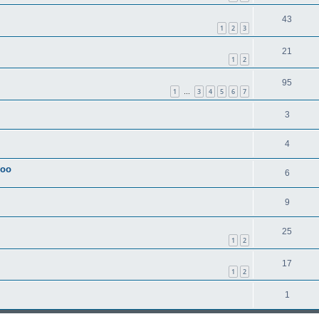
43
1
2
3
21
1
2
95
1
3
4
5
6
7
…
3
4
voo
6
9
25
1
2
17
1
2
1