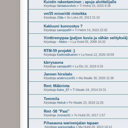
Kuistin rakentaminen ; apuja aloittelijalle
Kirjoittaja
VartiaisenArto
»
Ti Heinä 15, 2025 9:38
vm55 mineriitti rintsikka
Kirjoittaja
JSila
»
Su Loka 20, 2013 21:10
Kakluuni kunnostus ?
Kirjoittaja
samppa84
»
Ti Helmi 14, 2023 22:02
Vinttiremppaa (paljon kuvia ja vähän selityksiä)
Kirjoittaja
--Make--
»
La Huhti 05, 2008 16:32
RTM-59 projekti :)
Kirjoittaja
Kattimatikainen
»
La Kesä 13, 2020 18:59
kärrysauna
Kirjoittaja
samppa84
»
La Elo 10, 2019 0:16
Jannen hirsitalo
Kirjoittaja
andersson91
»
Ma Maalis 30, 2020 11:38
Rmt: Mäkirinta
Kirjoittaja
Kake_87
»
Ti Maalis 04, 2014 23:31
Tommila
Kirjoittaja
Hekuli
»
Pe Maalis 23, 2018 11:26
Rmt -58 "Pasi"
Kirjoittaja
Joonas91
»
To Huhti 20, 2017 1:57
Pihasauna warixenjalan tapaan
Kirjoittaja
warixenjalka
»
Ma Huhti 29, 2013 14:12