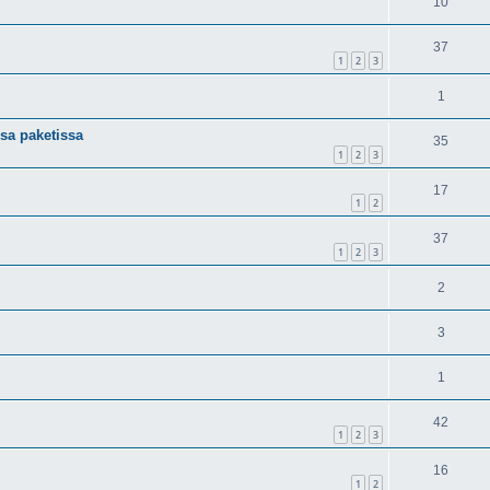
10
37
1
2
3
1
ssa paketissa
35
1
2
3
17
1
2
37
1
2
3
2
3
1
42
1
2
3
16
1
2