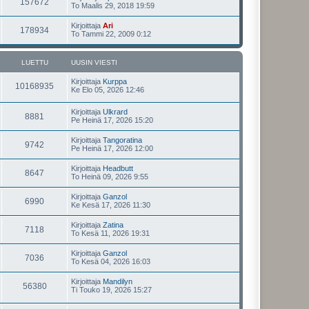
157672
To Maalis 29, 2018 19:59
Kirjoittaja
Ari
178934
To Tammi 22, 2009 0:12
LUETTU
UUSIN VIESTI
Kirjoittaja
Kurppa
10168935
Ke Elo 05, 2026 12:46
Kirjoittaja
Ulkrard
8881
Pe Heinä 17, 2026 15:20
Kirjoittaja
Tangoratina
9742
Pe Heinä 17, 2026 12:00
Kirjoittaja
Headbutt
8647
To Heinä 09, 2026 9:55
Kirjoittaja
Ganzol
6990
Ke Kesä 17, 2026 11:30
Kirjoittaja
Zatina
7118
To Kesä 11, 2026 19:31
Kirjoittaja
Ganzol
7036
To Kesä 04, 2026 16:03
Kirjoittaja
Mandilyn
56380
Ti Touko 19, 2026 15:27