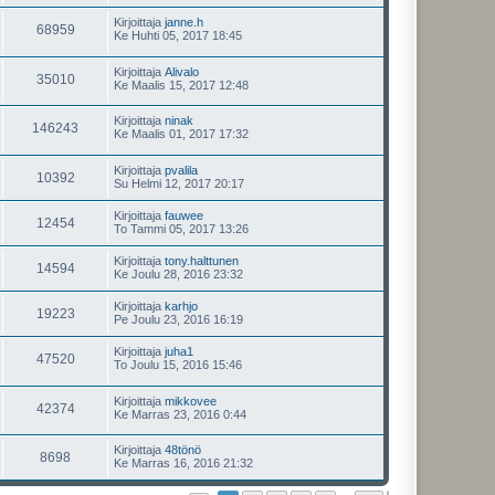
Kirjoittaja
janne.h
68959
Ke Huhti 05, 2017 18:45
Kirjoittaja
Alivalo
35010
Ke Maalis 15, 2017 12:48
Kirjoittaja
ninak
146243
Ke Maalis 01, 2017 17:32
Kirjoittaja
pvalila
10392
Su Helmi 12, 2017 20:17
Kirjoittaja
fauwee
12454
To Tammi 05, 2017 13:26
Kirjoittaja
tony.halttunen
14594
Ke Joulu 28, 2016 23:32
Kirjoittaja
karhjo
19223
Pe Joulu 23, 2016 16:19
Kirjoittaja
juha1
47520
To Joulu 15, 2016 15:46
Kirjoittaja
mikkovee
42374
Ke Marras 23, 2016 0:44
Kirjoittaja
48tönö
8698
Ke Marras 16, 2016 21:32