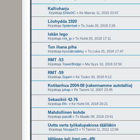
Kallioharju
Kirjoittaja
ErkkiXC
»
Ke Marras 11, 2015 23:47
Lövhydda 1920
Kirjoittaja
Spiderbait
»
To Joulu 20, 2018 2:26
Iskän lego
Kirjoittaja
rmt_ip
»
To Huhti 26, 2018 17:11
Tun ihana piha
Kirjoittaja
kyssäkrääkky
»
To Loka 25, 2018 17:47
RMT -53
Kirjoittaja
TowerBridge
»
Ma Syys 10, 2018 22:50
RMT -59
Kirjoittaja
Superi
»
Ke Touko 30, 2018 8:12
Kotitanhua 2004-08 (rakennamme autotallia)
Kirjoittaja
juhap
»
Pe Tammi 12, 2007 23:45
Sekasikiö 42-76
Kirjoittaja
Rh-
»
Ke Huhti 04, 2018 20:21
Mahdollinen kohde
Kirjoittaja
pasolli
»
To Maalis 08, 2018 23:41
Uutta verta työkalupakissa täälläkin
Kirjoittaja
Norppa72
»
Ti Tammi 11, 2011 12:06
tällänen tuli (rmt.vm.-49)