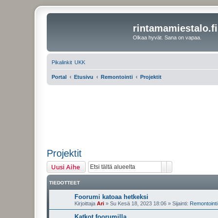
rintamamiestalo.fi
Olkaa hyvät. Sana on vapaa.
Pikalinkit
UKK
Portal
Etusivu
Remontointi
Projektit
Projektit
Etsi
Tarkennettu ha
Uusi Aihe
TIEDOTTEET
Foorumi katoaa hetkeksi
Kirjoittaja
Ari
»
Su Kesä 18, 2023 18:06
» Sijainti:
Remontointi 
Katkot foorumilla