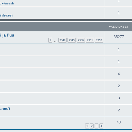
1
 yleisesti
1
 yleisesti
VASTAUKSET
ö ja Puu
35277
1
2348
2349
2350
2351
2352
…
1
1
4
2
3
tänne?
2
48
1
2
3
4