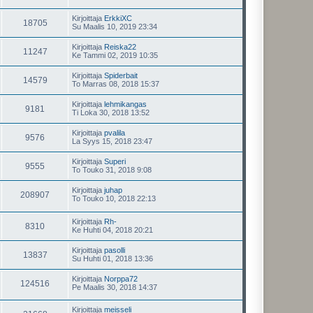
Kirjoittaja
ErkkiXC
18705
Su Maalis 10, 2019 23:34
Kirjoittaja
Reiska22
11247
Ke Tammi 02, 2019 10:35
Kirjoittaja
Spiderbait
14579
To Marras 08, 2018 15:37
Kirjoittaja
lehmikangas
9181
Ti Loka 30, 2018 13:52
Kirjoittaja
pvalila
9576
La Syys 15, 2018 23:47
Kirjoittaja
Superi
9555
To Touko 31, 2018 9:08
Kirjoittaja
juhap
208907
To Touko 10, 2018 22:13
Kirjoittaja
Rh-
8310
Ke Huhti 04, 2018 20:21
Kirjoittaja
pasolli
13837
Su Huhti 01, 2018 13:36
Kirjoittaja
Norppa72
124516
Pe Maalis 30, 2018 14:37
Kirjoittaja
meisseli