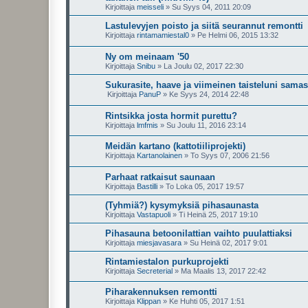
Kirjoittaja
meisseli
»
Su Syys 04, 2011 20:09
Lastulevyjen poisto ja siitä seurannut remontti
Kirjoittaja
rintamamiestal0
»
Pe Helmi 06, 2015 13:32
Ny om meinaam '50
Kirjoittaja
Snibu
»
La Joulu 02, 2017 22:30
Sukurasite, haave ja viimeinen taisteluni sama
Kirjoittaja
PanuP
»
Ke Syys 24, 2014 22:48
Rintsikka josta hormit purettu?
Kirjoittaja
lmfmis
»
Su Joulu 11, 2016 23:14
Meidän kartano (kattotiiliprojekti)
Kirjoittaja
Kartanolainen
»
To Syys 07, 2006 21:56
Parhaat ratkaisut saunaan
Kirjoittaja
Bastilli
»
To Loka 05, 2017 19:57
(Tyhmiä?) kysymyksiä pihasaunasta
Kirjoittaja
Vastapuoli
»
Ti Heinä 25, 2017 19:10
Pihasauna betoonilattian vaihto puulattiaksi
Kirjoittaja
miesjavasara
»
Su Heinä 02, 2017 9:01
Rintamiestalon purkuprojekti
Kirjoittaja
Secreterial
»
Ma Maalis 13, 2017 22:42
Piharakennuksen remontti
Kirjoittaja
Klippan
»
Ke Huhti 05, 2017 1:51