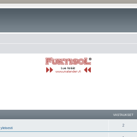
ku
VASTAUKSET
2
yleisesti