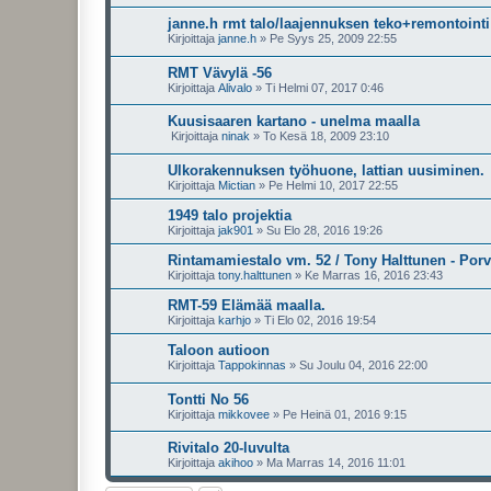
janne.h rmt talo/laajennuksen teko+remontointi
Kirjoittaja
janne.h
»
Pe Syys 25, 2009 22:55
RMT Vävylä -56
Kirjoittaja
Alivalo
»
Ti Helmi 07, 2017 0:46
Kuusisaaren kartano - unelma maalla
Kirjoittaja
ninak
»
To Kesä 18, 2009 23:10
Ulkorakennuksen työhuone, lattian uusiminen.
Kirjoittaja
Mictian
»
Pe Helmi 10, 2017 22:55
1949 talo projektia
Kirjoittaja
jak901
»
Su Elo 28, 2016 19:26
Rintamamiestalo vm. 52 / Tony Halttunen - Por
Kirjoittaja
tony.halttunen
»
Ke Marras 16, 2016 23:43
RMT-59 Elämää maalla.
Kirjoittaja
karhjo
»
Ti Elo 02, 2016 19:54
Taloon autioon
Kirjoittaja
Tappokinnas
»
Su Joulu 04, 2016 22:00
Tontti No 56
Kirjoittaja
mikkovee
»
Pe Heinä 01, 2016 9:15
Rivitalo 20-luvulta
Kirjoittaja
akihoo
»
Ma Marras 14, 2016 11:01