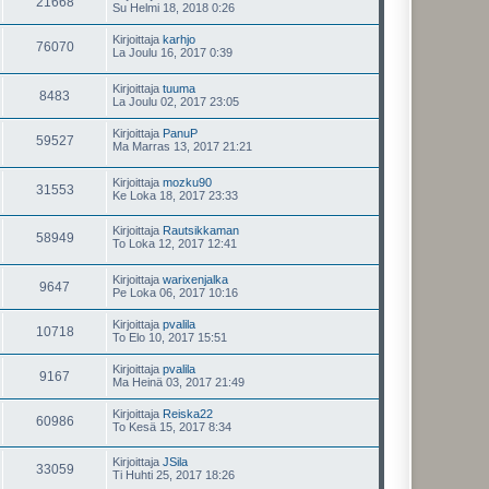
21668
Su Helmi 18, 2018 0:26
Kirjoittaja
karhjo
76070
La Joulu 16, 2017 0:39
Kirjoittaja
tuuma
8483
La Joulu 02, 2017 23:05
Kirjoittaja
PanuP
59527
Ma Marras 13, 2017 21:21
Kirjoittaja
mozku90
31553
Ke Loka 18, 2017 23:33
Kirjoittaja
Rautsikkaman
58949
To Loka 12, 2017 12:41
Kirjoittaja
warixenjalka
9647
Pe Loka 06, 2017 10:16
Kirjoittaja
pvalila
10718
To Elo 10, 2017 15:51
Kirjoittaja
pvalila
9167
Ma Heinä 03, 2017 21:49
Kirjoittaja
Reiska22
60986
To Kesä 15, 2017 8:34
Kirjoittaja
JSila
33059
Ti Huhti 25, 2017 18:26