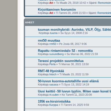
Kirjoittaja
Ari
»
To Maalis 29, 2018 10:42
» Sijainti:
Remontointi
Kirjoittaminen foorumiin
Kirjoittaja
Ari
»
Ti Tammi 20, 2009 21:53
» Sijainti:
Remontointi
AIHEET
tuuman monihybridi: Aurinko, VILP, Öljy, Sähk
Kirjoittaja
tuuma
»
Su Syys 14, 2008 2:16
rmt50 muuttaa
Kirjoittaja
rmt50
»
Pe Joulu 08, 2017 9:06
Rapattu rintamiestalo 52 - remonttia
Kirjoittaja
susundberg
»
Su Marras 06, 2022 21:59
Terassi projektin suunnittelua
Kirjoittaja
Perla
»
Ti Marras 30, 2021 13:50
RMT-48 Hyvinkää
Kirjoittaja
Inioch
»
Ti Maalis 15, 2022 11:59
50-luvun kuorma-autotallille uusi elämä
Kirjoittaja
sasasa
»
Ti Syys 13, 2022 14:19
Uusi keittiö -50 luvun tyyliin. Miten saan kuvat 
Kirjoittaja
m.sulen
»
Ke Tammi 11, 2023 20:06
1956 ex-hirsirintsikka
Kirjoittaja
Kurppa
»
Ti Tammi 14, 2025 9:59