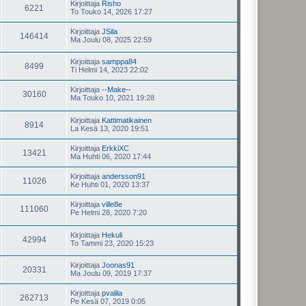
Kirjoittaja
Risho
6221
To Touko 14, 2026 17:27
Kirjoittaja
JSila
146414
Ma Joulu 08, 2025 22:59
Kirjoittaja
samppa84
8499
Ti Helmi 14, 2023 22:02
Kirjoittaja
--Make--
30160
Ma Touko 10, 2021 19:28
Kirjoittaja
Kattimatikainen
8914
La Kesä 13, 2020 19:51
Kirjoittaja
ErkkiXC
13421
Ma Huhti 06, 2020 17:44
Kirjoittaja
andersson91
11026
Ke Huhti 01, 2020 13:37
Kirjoittaja
ville8e
111060
Pe Helmi 28, 2020 7:20
Kirjoittaja
Hekuli
42994
To Tammi 23, 2020 15:23
Kirjoittaja
Joonas91
20331
Ma Joulu 09, 2019 17:37
Kirjoittaja
pvalila
262713
Pe Kesä 07, 2019 0:05