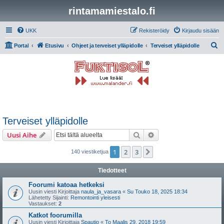
rintamamiestalo.fi
UKK
Rekisteröidy
Kirjaudu sisään
E
Portal
Etusivu
Ohjeet ja terveiset ylläpidolle
Terveiset ylläpidolle
t
s
i
Terveiset ylläpidolle
Etsi
Tarkennettu haku
Uusi Aihe
1
2
3
Seuraava
140 viestiketjua
Tiedotteet
Foorumi katoaa hetkeksi
Uusin viesti Kirjoittaja
naula_ja_vasara
«
Su Touko 18, 2025 18:34
Lähetetty Sijainti:
Remontointi yleisesti
Vastaukset:
2
Katkot foorumilla
Uusin viesti Kirjoittaja
Spautio
«
To Maalis 29, 2018 19:59