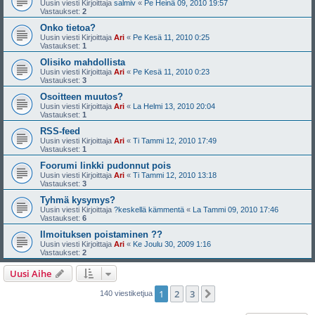
Uusin viesti Kirjoittaja
salmiv
«
Pe Heinä 09, 2010 19:57
Vastaukset:
2
Onko tietoa?
Uusin viesti Kirjoittaja
Ari
«
Pe Kesä 11, 2010 0:25
Vastaukset:
1
Olisiko mahdollista
Uusin viesti Kirjoittaja
Ari
«
Pe Kesä 11, 2010 0:23
Vastaukset:
3
Osoitteen muutos?
Uusin viesti Kirjoittaja
Ari
«
La Helmi 13, 2010 20:04
Vastaukset:
1
RSS-feed
Uusin viesti Kirjoittaja
Ari
«
Ti Tammi 12, 2010 17:49
Vastaukset:
1
Foorumi linkki pudonnut pois
Uusin viesti Kirjoittaja
Ari
«
Ti Tammi 12, 2010 13:18
Vastaukset:
3
Tyhmä kysymys?
Uusin viesti Kirjoittaja
?keskellä kämmentä
«
La Tammi 09, 2010 17:46
Vastaukset:
6
Ilmoituksen poistaminen ??
Uusin viesti Kirjoittaja
Ari
«
Ke Joulu 30, 2009 1:16
Vastaukset:
2
Uusi Aihe
1
2
3
Seuraava
140 viestiketjua