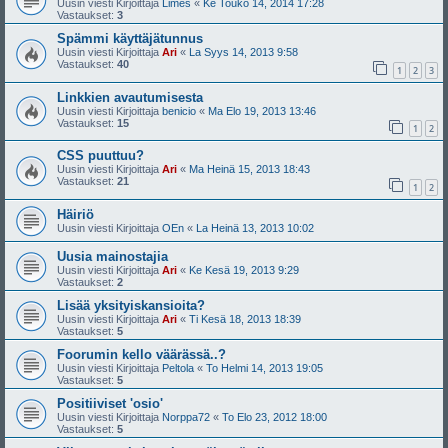
Uusin viesti Kirjoittaja
Limes
«
Ke Touko 14, 2014 17:28
Vastaukset:
3
Spämmi käyttäjätunnus
Uusin viesti Kirjoittaja
Ari
«
La Syys 14, 2013 9:58
Vastaukset:
40
1
2
3
Linkkien avautumisesta
Uusin viesti Kirjoittaja
benicio
«
Ma Elo 19, 2013 13:46
Vastaukset:
15
1
2
CSS puuttuu?
Uusin viesti Kirjoittaja
Ari
«
Ma Heinä 15, 2013 18:43
Vastaukset:
21
1
2
Häiriö
Uusin viesti Kirjoittaja
OEn
«
La Heinä 13, 2013 10:02
Uusia mainostajia
Uusin viesti Kirjoittaja
Ari
«
Ke Kesä 19, 2013 9:29
Vastaukset:
2
Lisää yksityiskansioita?
Uusin viesti Kirjoittaja
Ari
«
Ti Kesä 18, 2013 18:39
Vastaukset:
5
Foorumin kello väärässä..?
Uusin viesti Kirjoittaja
Peltola
«
To Helmi 14, 2013 19:05
Vastaukset:
5
Positiiviset 'osio'
Uusin viesti Kirjoittaja
Norppa72
«
To Elo 23, 2012 18:00
Vastaukset:
5