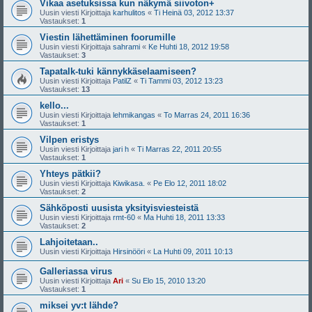
Vikaa asetuksissa kun näkymä siivoton+
Uusin viesti Kirjoittaja
karhulitos
«
Ti Heinä 03, 2012 13:37
Vastaukset:
1
Viestin lähettäminen foorumille
Uusin viesti Kirjoittaja
sahrami
«
Ke Huhti 18, 2012 19:58
Vastaukset:
3
Tapatalk-tuki kännykkäselaamiseen?
Uusin viesti Kirjoittaja
PatilZ
«
Ti Tammi 03, 2012 13:23
Vastaukset:
13
kello...
Uusin viesti Kirjoittaja
lehmikangas
«
To Marras 24, 2011 16:36
Vastaukset:
1
Vilpen eristys
Uusin viesti Kirjoittaja
jari h
«
Ti Marras 22, 2011 20:55
Vastaukset:
1
Yhteys pätkii?
Uusin viesti Kirjoittaja
Kiwikasa.
«
Pe Elo 12, 2011 18:02
Vastaukset:
2
Sähköposti uusista yksityisviesteistä
Uusin viesti Kirjoittaja
rmt-60
«
Ma Huhti 18, 2011 13:33
Vastaukset:
2
Lahjoitetaan..
Uusin viesti Kirjoittaja
Hirsinööri
«
La Huhti 09, 2011 10:13
Galleriassa virus
Uusin viesti Kirjoittaja
Ari
«
Su Elo 15, 2010 13:20
Vastaukset:
1
miksei yv:t lähde?