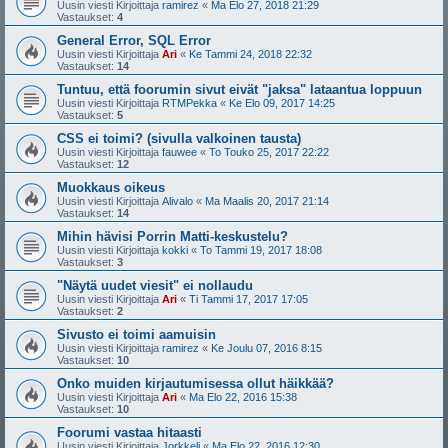
Uusin viesti Kirjoittaja
ramirez
«
Ma Elo 27, 2018 21:29
Vastaukset:
4
General Error, SQL Error
Uusin viesti Kirjoittaja
Ari
«
Ke Tammi 24, 2018 22:32
Vastaukset:
14
Tuntuu, että foorumin sivut eivät "jaksa" lataantua loppuun
Uusin viesti Kirjoittaja
RTMPekka
«
Ke Elo 09, 2017 14:25
Vastaukset:
5
CSS ei toimi? (sivulla valkoinen tausta)
Uusin viesti Kirjoittaja
fauwee
«
To Touko 25, 2017 22:22
Vastaukset:
12
Muokkaus oikeus
Uusin viesti Kirjoittaja
Alivalo
«
Ma Maalis 20, 2017 21:14
Vastaukset:
14
Mihin hävisi Porrin Matti-keskustelu?
Uusin viesti Kirjoittaja
kokki
«
To Tammi 19, 2017 18:08
Vastaukset:
3
"Näytä uudet viesit" ei nollaudu
Uusin viesti Kirjoittaja
Ari
«
Ti Tammi 17, 2017 17:05
Vastaukset:
2
Sivusto ei toimi aamuisin
Uusin viesti Kirjoittaja
ramirez
«
Ke Joulu 07, 2016 8:15
Vastaukset:
10
Onko muiden kirjautumisessa ollut häikkää?
Uusin viesti Kirjoittaja
Ari
«
Ma Elo 22, 2016 15:38
Vastaukset:
10
Foorumi vastaa hitaasti
Uusin viesti Kirjoittaja
Jorkkeli
«
Ma Elo 22, 2016 12:30