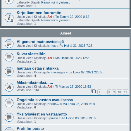
Lähetetty Sijainti:
Remontointi yleisesti
Vastaukset:
1
Kirjoittaminen foorumiin
Uusin viesti Kirjoittaja
Ari
«
To Tammi 22, 2009 0:12
Lähetetty Sijainti:
Remontointi yleisesti
Vastaukset:
1
Aiheet
AI generoi mainosviestejä
Uusin viesti Kirjoittaja
ismox
«
Pe Heinä 31, 2026 7:26
Kuvat viesteihin.
Uusin viesti Kirjoittaja
Ari
«
Ma Helmi 20, 2023 12:29
Vastaukset:
1
hautaan ostaa rintsikka
Uusin viesti Kirjoittaja
lehmikangas
«
La Loka 02, 2021 22:05
Vastaukset:
4
Miksimiksimiksi......
Uusin viesti Kirjoittaja
Ari
«
Ti Marras 17, 2020 16:53
Vastaukset:
161
1
8
9
10
11
…
Ongelmia sivuston avauksessa
Uusin viesti Kirjoittaja
ErkkiXC
«
Ma Loka 28, 2019 9:09
Vastaukset:
6
Yksityisviestien vastaanotto
Uusin viesti Kirjoittaja
Spautio
«
Ke Heinä 03, 2019 19:02
Vastaukset:
1
Profiilin poisto