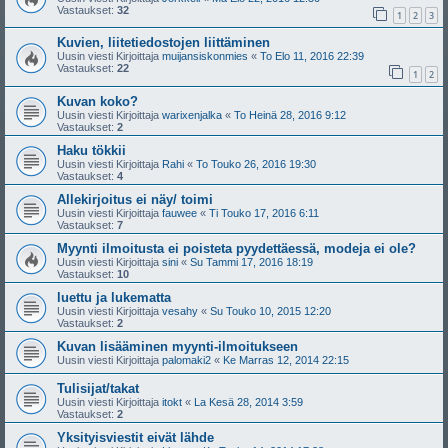
Vastaukset:
32
1
2
3
Kuvien, liitetiedostojen liittäminen
Uusin viesti Kirjoittaja
muijansiskonmies
«
To Elo 11, 2016 22:39
Vastaukset:
22
1
2
Kuvan koko?
Uusin viesti Kirjoittaja
warixenjalka
«
To Heinä 28, 2016 9:12
Vastaukset:
2
Haku tökkii
Uusin viesti Kirjoittaja
Rahi
«
To Touko 26, 2016 19:30
Vastaukset:
4
Allekirjoitus ei näy/ toimi
Uusin viesti Kirjoittaja
fauwee
«
Ti Touko 17, 2016 6:11
Vastaukset:
7
Myynti ilmoitusta ei poisteta pyydettäessä, modeja ei ole?
Uusin viesti Kirjoittaja
sini
«
Su Tammi 17, 2016 18:19
Vastaukset:
10
luettu ja lukematta
Uusin viesti Kirjoittaja
vesahy
«
Su Touko 10, 2015 12:20
Vastaukset:
2
Kuvan lisääminen myynti-ilmoitukseen
Uusin viesti Kirjoittaja
palomaki2
«
Ke Marras 12, 2014 22:15
Tulisijat/takat
Uusin viesti Kirjoittaja
itokt
«
La Kesä 28, 2014 3:59
Vastaukset:
2
Yksityisviestit eivät lähde