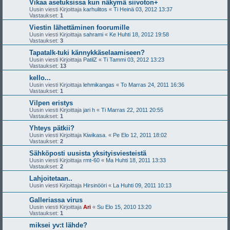
Vikaa asetuksissa kun näkymä siivoton+
Uusin viesti Kirjoittaja
karhulitos
«
Ti Heinä 03, 2012 13:37
Vastaukset:
1
Viestin lähettäminen foorumille
Uusin viesti Kirjoittaja
sahrami
«
Ke Huhti 18, 2012 19:58
Vastaukset:
3
Tapatalk-tuki kännykkäselaamiseen?
Uusin viesti Kirjoittaja
PatilZ
«
Ti Tammi 03, 2012 13:23
Vastaukset:
13
kello...
Uusin viesti Kirjoittaja
lehmikangas
«
To Marras 24, 2011 16:36
Vastaukset:
1
Vilpen eristys
Uusin viesti Kirjoittaja
jari h
«
Ti Marras 22, 2011 20:55
Vastaukset:
1
Yhteys pätkii?
Uusin viesti Kirjoittaja
Kiwikasa.
«
Pe Elo 12, 2011 18:02
Vastaukset:
2
Sähköposti uusista yksityisviesteistä
Uusin viesti Kirjoittaja
rmt-60
«
Ma Huhti 18, 2011 13:33
Vastaukset:
2
Lahjoitetaan..
Uusin viesti Kirjoittaja
Hirsinööri
«
La Huhti 09, 2011 10:13
Galleriassa virus
Uusin viesti Kirjoittaja
Ari
«
Su Elo 15, 2010 13:20
Vastaukset:
1
miksei yv:t lähde?