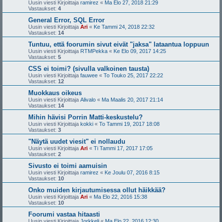
Uusin viesti Kirjoittaja
ramirez
«
Ma Elo 27, 2018 21:29
Vastaukset:
4
General Error, SQL Error
Uusin viesti Kirjoittaja
Ari
«
Ke Tammi 24, 2018 22:32
Vastaukset:
14
Tuntuu, että foorumin sivut eivät "jaksa" lataantua loppuun
Uusin viesti Kirjoittaja
RTMPekka
«
Ke Elo 09, 2017 14:25
Vastaukset:
5
CSS ei toimi? (sivulla valkoinen tausta)
Uusin viesti Kirjoittaja
fauwee
«
To Touko 25, 2017 22:22
Vastaukset:
12
Muokkaus oikeus
Uusin viesti Kirjoittaja
Alivalo
«
Ma Maalis 20, 2017 21:14
Vastaukset:
14
Mihin hävisi Porrin Matti-keskustelu?
Uusin viesti Kirjoittaja
kokki
«
To Tammi 19, 2017 18:08
Vastaukset:
3
"Näytä uudet viesit" ei nollaudu
Uusin viesti Kirjoittaja
Ari
«
Ti Tammi 17, 2017 17:05
Vastaukset:
2
Sivusto ei toimi aamuisin
Uusin viesti Kirjoittaja
ramirez
«
Ke Joulu 07, 2016 8:15
Vastaukset:
10
Onko muiden kirjautumisessa ollut häikkää?
Uusin viesti Kirjoittaja
Ari
«
Ma Elo 22, 2016 15:38
Vastaukset:
10
Foorumi vastaa hitaasti
Uusin viesti Kirjoittaja
Jorkkeli
«
Ma Elo 22, 2016 12:30