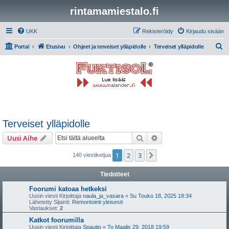
rintamamiestalo.fi
UKK
Rekisteröidy
Kirjaudu sisään
E
Portal
Etusivu
Ohjeet ja terveiset ylläpidolle
Terveiset ylläpidolle
t
s
i
Terveiset ylläpidolle
Etsi
Tarkennettu haku
Uusi Aihe
1
2
3
Seuraava
140 viestiketjua
Tiedotteet
Foorumi katoaa hetkeksi
Uusin viesti Kirjoittaja
naula_ja_vasara
«
Su Touko 18, 2025 18:34
Lähetetty Sijainti:
Remontointi yleisesti
Vastaukset:
2
Katkot foorumilla
Uusin viesti Kirjoittaja
Spautio
«
To Maalis 29, 2018 19:59