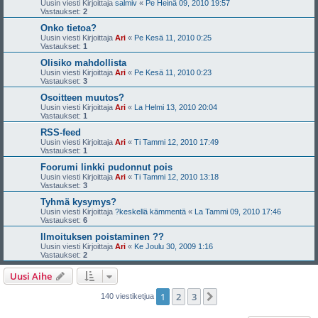
Uusin viesti Kirjoittaja
salmiv
«
Pe Heinä 09, 2010 19:57
Vastaukset:
2
Onko tietoa?
Uusin viesti Kirjoittaja
Ari
«
Pe Kesä 11, 2010 0:25
Vastaukset:
1
Olisiko mahdollista
Uusin viesti Kirjoittaja
Ari
«
Pe Kesä 11, 2010 0:23
Vastaukset:
3
Osoitteen muutos?
Uusin viesti Kirjoittaja
Ari
«
La Helmi 13, 2010 20:04
Vastaukset:
1
RSS-feed
Uusin viesti Kirjoittaja
Ari
«
Ti Tammi 12, 2010 17:49
Vastaukset:
1
Foorumi linkki pudonnut pois
Uusin viesti Kirjoittaja
Ari
«
Ti Tammi 12, 2010 13:18
Vastaukset:
3
Tyhmä kysymys?
Uusin viesti Kirjoittaja
?keskellä kämmentä
«
La Tammi 09, 2010 17:46
Vastaukset:
6
Ilmoituksen poistaminen ??
Uusin viesti Kirjoittaja
Ari
«
Ke Joulu 30, 2009 1:16
Vastaukset:
2
Uusi Aihe
1
2
3
Seuraava
140 viestiketjua