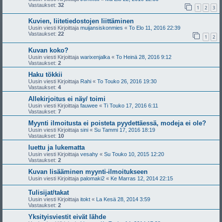
Vastaukset:
32
1
2
3
Kuvien, liitetiedostojen liittäminen
Uusin viesti Kirjoittaja
muijansiskonmies
«
To Elo 11, 2016 22:39
Vastaukset:
22
1
2
Kuvan koko?
Uusin viesti Kirjoittaja
warixenjalka
«
To Heinä 28, 2016 9:12
Vastaukset:
2
Haku tökkii
Uusin viesti Kirjoittaja
Rahi
«
To Touko 26, 2016 19:30
Vastaukset:
4
Allekirjoitus ei näy/ toimi
Uusin viesti Kirjoittaja
fauwee
«
Ti Touko 17, 2016 6:11
Vastaukset:
7
Myynti ilmoitusta ei poisteta pyydettäessä, modeja ei ole?
Uusin viesti Kirjoittaja
sini
«
Su Tammi 17, 2016 18:19
Vastaukset:
10
luettu ja lukematta
Uusin viesti Kirjoittaja
vesahy
«
Su Touko 10, 2015 12:20
Vastaukset:
2
Kuvan lisääminen myynti-ilmoitukseen
Uusin viesti Kirjoittaja
palomaki2
«
Ke Marras 12, 2014 22:15
Tulisijat/takat
Uusin viesti Kirjoittaja
itokt
«
La Kesä 28, 2014 3:59
Vastaukset:
2
Yksityisviestit eivät lähde