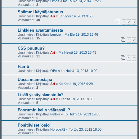
Uusin viesti Kirjoittaja
Limes
«
Ke Touko 14, 2014 17:28
Vastaukset:
3
Spämmi käyttäjätunnus
Uusin viesti Kirjoittaja
Ari
«
La Syys 14, 2013 9:58
Vastaukset:
40
1
2
3
Linkkien avautumisesta
Uusin viesti Kirjoittaja
benicio
«
Ma Elo 19, 2013 13:46
Vastaukset:
15
1
2
CSS puuttuu?
Uusin viesti Kirjoittaja
Ari
«
Ma Heinä 15, 2013 18:43
Vastaukset:
21
1
2
Häiriö
Uusin viesti Kirjoittaja
OEn
«
La Heinä 13, 2013 10:02
Uusia mainostajia
Uusin viesti Kirjoittaja
Ari
«
Ke Kesä 19, 2013 9:29
Vastaukset:
2
Lisää yksityiskansioita?
Uusin viesti Kirjoittaja
Ari
«
Ti Kesä 18, 2013 18:39
Vastaukset:
5
Foorumin kello väärässä..?
Uusin viesti Kirjoittaja
Peltola
«
To Helmi 14, 2013 19:05
Vastaukset:
5
Positiiviset 'osio'
Uusin viesti Kirjoittaja
Norppa72
«
To Elo 23, 2012 18:00
Vastaukset:
5