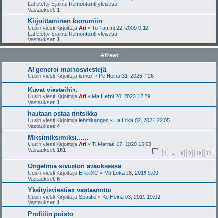
Lähetetty Sijainti:
Remontointi yleisesti
Vastaukset:
1
Kirjoittaminen foorumiin
Uusin viesti Kirjoittaja
Ari
«
To Tammi 22, 2009 0:12
Lähetetty Sijainti:
Remontointi yleisesti
Vastaukset:
1
Aiheet
AI generoi mainosviestejä
Uusin viesti Kirjoittaja
ismox
«
Pe Heinä 31, 2026 7:26
Kuvat viesteihin.
Uusin viesti Kirjoittaja
Ari
«
Ma Helmi 20, 2023 12:29
Vastaukset:
1
hautaan ostaa rintsikka
Uusin viesti Kirjoittaja
lehmikangas
«
La Loka 02, 2021 22:05
Vastaukset:
4
Miksimiksimiksi......
Uusin viesti Kirjoittaja
Ari
«
Ti Marras 17, 2020 16:53
Vastaukset:
161
1
8
9
10
11
…
Ongelmia sivuston avauksessa
Uusin viesti Kirjoittaja
ErkkiXC
«
Ma Loka 28, 2019 9:09
Vastaukset:
6
Yksityisviestien vastaanotto
Uusin viesti Kirjoittaja
Spautio
«
Ke Heinä 03, 2019 19:02
Vastaukset:
1
Profiilin poisto