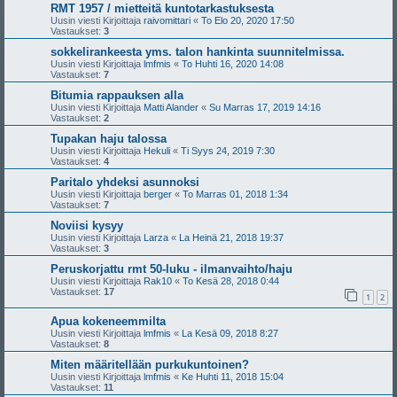
RMT 1957 / mietteitä kuntotarkastuksesta
Uusin viesti Kirjoittaja
raivomittari
«
To Elo 20, 2020 17:50
Vastaukset:
3
sokkelirankeesta yms. talon hankinta suunnitelmissa.
Uusin viesti Kirjoittaja
lmfmis
«
To Huhti 16, 2020 14:08
Vastaukset:
7
Bitumia rappauksen alla
Uusin viesti Kirjoittaja
Matti Alander
«
Su Marras 17, 2019 14:16
Vastaukset:
2
Tupakan haju talossa
Uusin viesti Kirjoittaja
Hekuli
«
Ti Syys 24, 2019 7:30
Vastaukset:
4
Paritalo yhdeksi asunnoksi
Uusin viesti Kirjoittaja
berger
«
To Marras 01, 2018 1:34
Vastaukset:
7
Noviisi kysyy
Uusin viesti Kirjoittaja
Larza
«
La Heinä 21, 2018 19:37
Vastaukset:
3
Peruskorjattu rmt 50-luku - ilmanvaihto/haju
Uusin viesti Kirjoittaja
Rak10
«
To Kesä 28, 2018 0:44
Vastaukset:
17
1
2
Apua kokeneemmilta
Uusin viesti Kirjoittaja
lmfmis
«
La Kesä 09, 2018 8:27
Vastaukset:
8
Miten määritellään purkukuntoinen?
Uusin viesti Kirjoittaja
lmfmis
«
Ke Huhti 11, 2018 15:04
Vastaukset:
11