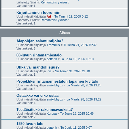
Lähetetty Sijainti:
Remontointi yleisesti
Vastaukset:
1
Kirjoittaminen foorumiin
Uusin viesti Kirjoittaja
Ari
«
To Tammi 22, 2009 0:12
Lähetetty Sijainti:
Remontointi yleisesti
Vastaukset:
1
Aiheet
Alapohjan asiantuntijoita?
Uusin viesti Kirjoittaja
Tremblus
«
Ti Heinä 21, 2026 10:32
Vastaukset:
3
60-luvun rintamamiestalo
Uusin viesti Kirjoittaja
petterih
«
La Kesä 13, 2026 10:10
Uhka vai mahdollisuus?
Uusin viesti Kirjoittaja
Inis
«
Su Touko 31, 2026 21:10
Vastaukset:
1
Projektiksi rintamamiestalon tapainen kivitalo
Uusin viesti Kirjoittaja
emilylbbyox
«
La Maalis 28, 2026 19:23
Vastaukset:
4
Ostaakko vai eikö ostaa
Uusin viesti Kirjoittaja
emilylbbyox
«
La Maalis 28, 2026 19:22
Vastaukset:
6
Teettäisittekö rakenneavauksia?
Uusin viesti Kirjoittaja
Kurppa
«
To Joulu 18, 2025 10:48
Vastaukset:
2
1930-luvun talo
Uusin viesti Kirjoittaja
petterih
«
To Joulu 11, 2025 0:07