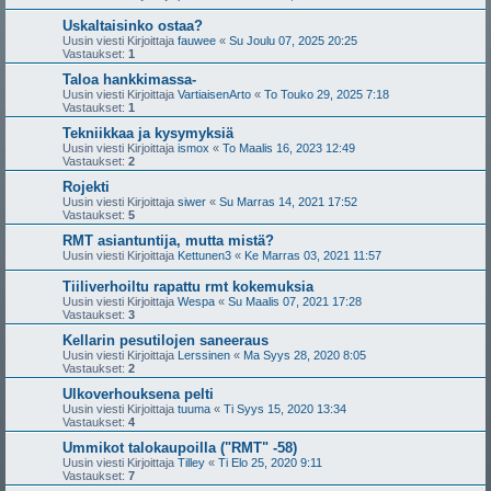
Uskaltaisinko ostaa?
Uusin viesti Kirjoittaja
fauwee
«
Su Joulu 07, 2025 20:25
Vastaukset:
1
Taloa hankkimassa-
Uusin viesti Kirjoittaja
VartiaisenArto
«
To Touko 29, 2025 7:18
Vastaukset:
1
Tekniikkaa ja kysymyksiä
Uusin viesti Kirjoittaja
ismox
«
To Maalis 16, 2023 12:49
Vastaukset:
2
Rojekti
Uusin viesti Kirjoittaja
siwer
«
Su Marras 14, 2021 17:52
Vastaukset:
5
RMT asiantuntija, mutta mistä?
Uusin viesti Kirjoittaja
Kettunen3
«
Ke Marras 03, 2021 11:57
Tiiliverhoiltu rapattu rmt kokemuksia
Uusin viesti Kirjoittaja
Wespa
«
Su Maalis 07, 2021 17:28
Vastaukset:
3
Kellarin pesutilojen saneeraus
Uusin viesti Kirjoittaja
Lerssinen
«
Ma Syys 28, 2020 8:05
Vastaukset:
2
Ulkoverhouksena pelti
Uusin viesti Kirjoittaja
tuuma
«
Ti Syys 15, 2020 13:34
Vastaukset:
4
Ummikot talokaupoilla ("RMT" -58)
Uusin viesti Kirjoittaja
Tilley
«
Ti Elo 25, 2020 9:11
Vastaukset:
7