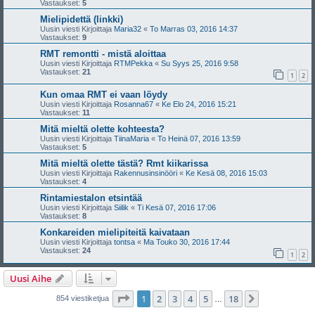
Vastaukset:
5
Mielipidettä (linkki)
Uusin viesti Kirjoittaja
Maria32
«
To Marras 03, 2016 14:37
Vastaukset:
9
RMT remontti - mistä aloittaa
Uusin viesti Kirjoittaja
RTMPekka
«
Su Syys 25, 2016 9:58
Vastaukset:
21
1
2
Kun omaa RMT ei vaan löydy
Uusin viesti Kirjoittaja
Rosanna67
«
Ke Elo 24, 2016 15:21
Vastaukset:
11
Mitä mieltä olette kohteesta?
Uusin viesti Kirjoittaja
TiinaMaria
«
To Heinä 07, 2016 13:59
Vastaukset:
5
Mitä mieltä olette tästä? Rmt kiikarissa
Uusin viesti Kirjoittaja
Rakennusinsinööri
«
Ke Kesä 08, 2016 15:03
Vastaukset:
4
Rintamiestalon etsintää
Uusin viesti Kirjoittaja
Siilik
«
Ti Kesä 07, 2016 17:06
Vastaukset:
8
Konkareiden mielipiteitä kaivataan
Uusin viesti Kirjoittaja
tontsa
«
Ma Touko 30, 2016 17:44
Vastaukset:
24
1
2
Uusi Aihe
Sivu
1
/
18
1
2
3
4
5
18
Seuraava
854 viestiketjua
…