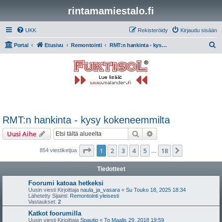
rintamamiestalo.fi
UKK
Rekisteröidy
Kirjaudu sisään
E
Portal
Etusivu
Remontointi
RMT:n hankinta - kysy kokeneemmilta
t
s
i
RMT:n hankinta - kysy kokeneemmilta
Etsi
Tarkennettu haku
Uusi Aihe
Sivu
1
/
18
1
2
3
4
5
18
Seuraava
854 viestiketjua
…
Tiedotteet
Foorumi katoaa hetkeksi
Uusin viesti Kirjoittaja
naula_ja_vasara
«
Su Touko 18, 2025 18:34
Lähetetty Sijainti:
Remontointi yleisesti
Vastaukset:
2
Katkot foorumilla
Uusin viesti Kirjoittaja
Spautio
«
To Maalis 29, 2018 19:59