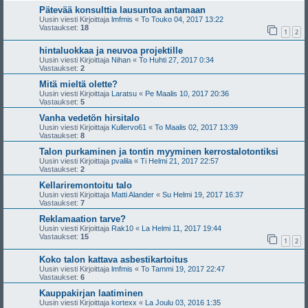
Pätevää konsulttia lausuntoa antamaan
Uusin viesti Kirjoittaja
lmfmis
«
To Touko 04, 2017 13:22
Vastaukset:
18
1
2
hintaluokkaa ja neuvoa projektille
Uusin viesti Kirjoittaja
Nihan
«
To Huhti 27, 2017 0:34
Vastaukset:
2
Mitä mieltä olette?
Uusin viesti Kirjoittaja
Laratsu
«
Pe Maalis 10, 2017 20:36
Vastaukset:
5
Vanha vedetön hirsitalo
Uusin viesti Kirjoittaja
Kullervo61
«
To Maalis 02, 2017 13:39
Vastaukset:
8
Talon purkaminen ja tontin myyminen kerrostalotontiksi
Uusin viesti Kirjoittaja
pvalila
«
Ti Helmi 21, 2017 22:57
Vastaukset:
2
Kellariremontoitu talo
Uusin viesti Kirjoittaja
Matti Alander
«
Su Helmi 19, 2017 16:37
Vastaukset:
7
Reklamaation tarve?
Uusin viesti Kirjoittaja
Rak10
«
La Helmi 11, 2017 19:44
Vastaukset:
15
1
2
Koko talon kattava asbestikartoitus
Uusin viesti Kirjoittaja
lmfmis
«
To Tammi 19, 2017 22:47
Vastaukset:
6
Kauppakirjan laatiminen
Uusin viesti Kirjoittaja
kortexx
«
La Joulu 03, 2016 1:35