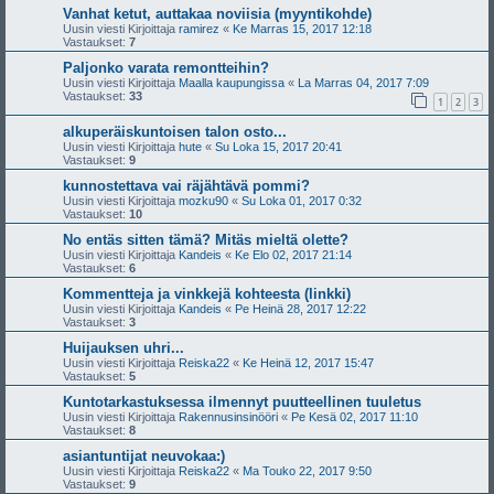
Vanhat ketut, auttakaa noviisia (myyntikohde)
Uusin viesti Kirjoittaja
ramirez
«
Ke Marras 15, 2017 12:18
Vastaukset:
7
Paljonko varata remontteihin?
Uusin viesti Kirjoittaja
Maalla kaupungissa
«
La Marras 04, 2017 7:09
Vastaukset:
33
1
2
3
alkuperäiskuntoisen talon osto...
Uusin viesti Kirjoittaja
hute
«
Su Loka 15, 2017 20:41
Vastaukset:
9
kunnostettava vai räjähtävä pommi?
Uusin viesti Kirjoittaja
mozku90
«
Su Loka 01, 2017 0:32
Vastaukset:
10
No entäs sitten tämä? Mitäs mieltä olette?
Uusin viesti Kirjoittaja
Kandeis
«
Ke Elo 02, 2017 21:14
Vastaukset:
6
Kommentteja ja vinkkejä kohteesta (linkki)
Uusin viesti Kirjoittaja
Kandeis
«
Pe Heinä 28, 2017 12:22
Vastaukset:
3
Huijauksen uhri...
Uusin viesti Kirjoittaja
Reiska22
«
Ke Heinä 12, 2017 15:47
Vastaukset:
5
Kuntotarkastuksessa ilmennyt puutteellinen tuuletus
Uusin viesti Kirjoittaja
Rakennusinsinööri
«
Pe Kesä 02, 2017 11:10
Vastaukset:
8
asiantuntijat neuvokaa:)
Uusin viesti Kirjoittaja
Reiska22
«
Ma Touko 22, 2017 9:50
Vastaukset:
9