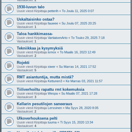
Vastaukset:
2
1930-luvun talo
Uusin viesti Kirjoittaja
petterih
«
To Joulu 11, 2025 0:07
Uskaltaisinko ostaa?
Uusin viesti Kirjoittaja
fauwee
«
Su Joulu 07, 2025 20:25
Vastaukset:
1
Taloa hankkimassa-
Uusin viesti Kirjoittaja
VartiaisenArto
«
To Touko 29, 2025 7:18
Vastaukset:
1
Tekniikkaa ja kysymyksiä
Uusin viesti Kirjoittaja
ismox
«
To Maalis 16, 2023 12:49
Vastaukset:
2
Rojekti
Uusin viesti Kirjoittaja
siwer
«
Su Marras 14, 2021 17:52
Vastaukset:
5
RMT asiantuntija, mutta mistä?
Uusin viesti Kirjoittaja
Kettunen3
«
Ke Marras 03, 2021 11:57
Tiiliverhoiltu rapattu rmt kokemuksia
Uusin viesti Kirjoittaja
Wespa
«
Su Maalis 07, 2021 17:28
Vastaukset:
3
Kellarin pesutilojen saneeraus
Uusin viesti Kirjoittaja
Lerssinen
«
Ma Syys 28, 2020 8:05
Vastaukset:
2
Ulkoverhouksena pelti
Uusin viesti Kirjoittaja
tuuma
«
Ti Syys 15, 2020 13:34
Vastaukset:
4