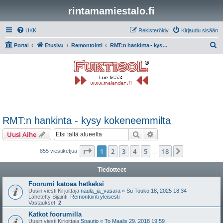
rintamamiestalo.fi
UKK
Rekisteröidy
Kirjaudu sisään
E
Portal
Etusivu
Remontointi
RMT:n hankinta - kysy kokeneemmilta
t
s
i
RMT:n hankinta - kysy kokeneemmilta
Etsi
Tarkennettu haku
Uusi Aihe
Sivu
1
/
18
1
2
3
4
5
18
Seuraava
855 viestiketjua
…
Tiedotteet
Foorumi katoaa hetkeksi
Uusin viesti Kirjoittaja
naula_ja_vasara
«
Su Touko 18, 2025 18:34
Lähetetty Sijainti:
Remontointi yleisesti
Vastaukset:
2
Katkot foorumilla
Uusin viesti Kirjoittaja
Spautio
«
To Maalis 29, 2018 19:59