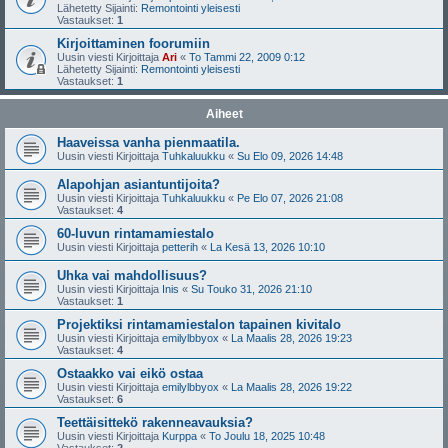
Lähetetty Sijainti:
Remontointi yleisesti
Vastaukset:
1
Kirjoittaminen foorumiin
Uusin viesti Kirjoittaja
Ari
«
To Tammi 22, 2009 0:12
Lähetetty Sijainti:
Remontointi yleisesti
Vastaukset:
1
Aiheet
Haaveissa vanha pienmaatila.
Uusin viesti Kirjoittaja
Tuhkaluukku
«
Su Elo 09, 2026 14:48
Alapohjan asiantuntijoita?
Uusin viesti Kirjoittaja
Tuhkaluukku
«
Pe Elo 07, 2026 21:08
Vastaukset:
4
60-luvun rintamamiestalo
Uusin viesti Kirjoittaja
petterih
«
La Kesä 13, 2026 10:10
Uhka vai mahdollisuus?
Uusin viesti Kirjoittaja
Inis
«
Su Touko 31, 2026 21:10
Vastaukset:
1
Projektiksi rintamamiestalon tapainen kivitalo
Uusin viesti Kirjoittaja
emilylbbyox
«
La Maalis 28, 2026 19:23
Vastaukset:
4
Ostaakko vai eikö ostaa
Uusin viesti Kirjoittaja
emilylbbyox
«
La Maalis 28, 2026 19:22
Vastaukset:
6
Teettäisittekö rakenneavauksia?
Uusin viesti Kirjoittaja
Kurppa
«
To Joulu 18, 2025 10:48