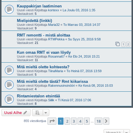
Kauppakirjan laatiminen
Uusin viesti Kirjoittaja
kortexx
«
La Joulu 03, 2016 1:35
Vastaukset:
5
Mielipidettä (linkki)
Uusin viesti Kirjoittaja
Maria32
«
To Marras 03, 2016 14:37
Vastaukset:
9
RMT remontti - mistä aloittaa
Uusin viesti Kirjoittaja
RTMPekka
«
Su Syys 25, 2016 9:58
Vastaukset:
21
1
2
Kun omaa RMT ei vaan löydy
Uusin viesti Kirjoittaja
Rosanna67
«
Ke Elo 24, 2016 15:21
Vastaukset:
11
Mitä mieltä olette kohteesta?
Uusin viesti Kirjoittaja
TiinaMaria
«
To Heinä 07, 2016 13:59
Vastaukset:
5
Mitä mieltä olette tästä? Rmt kiikarissa
Uusin viesti Kirjoittaja
Rakennusinsinööri
«
Ke Kesä 08, 2016 15:03
Vastaukset:
4
Rintamiestalon etsintää
Uusin viesti Kirjoittaja
Siilik
«
Ti Kesä 07, 2016 17:06
Vastaukset:
8
Uusi Aihe
Sivu
1
/
18
1
2
3
4
5
18
Seuraava
855 viestiketjua
…
Hyppää