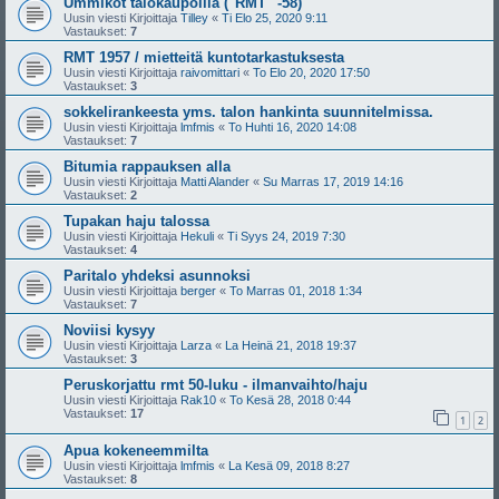
Ummikot talokaupoilla ("RMT" -58)
Uusin viesti Kirjoittaja
Tilley
«
Ti Elo 25, 2020 9:11
Vastaukset:
7
RMT 1957 / mietteitä kuntotarkastuksesta
Uusin viesti Kirjoittaja
raivomittari
«
To Elo 20, 2020 17:50
Vastaukset:
3
sokkelirankeesta yms. talon hankinta suunnitelmissa.
Uusin viesti Kirjoittaja
lmfmis
«
To Huhti 16, 2020 14:08
Vastaukset:
7
Bitumia rappauksen alla
Uusin viesti Kirjoittaja
Matti Alander
«
Su Marras 17, 2019 14:16
Vastaukset:
2
Tupakan haju talossa
Uusin viesti Kirjoittaja
Hekuli
«
Ti Syys 24, 2019 7:30
Vastaukset:
4
Paritalo yhdeksi asunnoksi
Uusin viesti Kirjoittaja
berger
«
To Marras 01, 2018 1:34
Vastaukset:
7
Noviisi kysyy
Uusin viesti Kirjoittaja
Larza
«
La Heinä 21, 2018 19:37
Vastaukset:
3
Peruskorjattu rmt 50-luku - ilmanvaihto/haju
Uusin viesti Kirjoittaja
Rak10
«
To Kesä 28, 2018 0:44
Vastaukset:
17
1
2
Apua kokeneemmilta
Uusin viesti Kirjoittaja
lmfmis
«
La Kesä 09, 2018 8:27
Vastaukset:
8