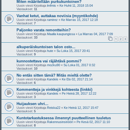
Miten määritellään purkukuntoinen?
Uusin viesti Kirjoittaja
lmfmis
«
Ke Huhti 11, 2018 15:04
Vastaukset:
11
Vanhat ketut, auttakaa noviisia (myyntikohde)
Uusin viesti Kirjoittaja
ramirez
«
Ke Marras 15, 2017 12:18
Vastaukset:
7
Paljonko varata remontteihin?
Uusin viesti Kirjoittaja
Maalla kaupungissa
«
La Marras 04, 2017 7:09
Vastaukset:
33
1
2
3
alkuperäiskuntoisen talon osto...
Uusin viesti Kirjoittaja
hute
«
Su Loka 15, 2017 20:41
Vastaukset:
9
kunnostettava vai räjähtävä pommi?
Uusin viesti Kirjoittaja
mozku90
«
Su Loka 01, 2017 0:32
Vastaukset:
10
No entäs sitten tämä? Mitäs mieltä olette?
Uusin viesti Kirjoittaja
Kandeis
«
Ke Elo 02, 2017 21:14
Vastaukset:
6
Kommentteja ja vinkkejä kohteesta (linkki)
Uusin viesti Kirjoittaja
Kandeis
«
Pe Heinä 28, 2017 12:22
Vastaukset:
3
Huijauksen uhri...
Uusin viesti Kirjoittaja
Reiska22
«
Ke Heinä 12, 2017 15:47
Vastaukset:
5
Kuntotarkastuksessa ilmennyt puutteellinen tuuletus
Uusin viesti Kirjoittaja
Rakennusinsinööri
«
Pe Kesä 02, 2017 11:10
Vastaukset:
8