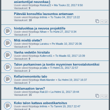
asiantuntijat neuvokaa:)
Uusin viesti Kirjoittaja
Reiska22
«
Ma Touko 22, 2017 9:50
Vastaukset:
9
Pätevää konsulttia lausuntoa antamaan
Uusin viesti Kirjoittaja
lmfmis
«
To Touko 04, 2017 13:22
Vastaukset:
18
1
2
hintaluokkaa ja neuvoa projektille
Uusin viesti Kirjoittaja
Nihan
«
To Huhti 27, 2017 0:34
Vastaukset:
2
Mitä mieltä olette?
Uusin viesti Kirjoittaja
Laratsu
«
Pe Maalis 10, 2017 20:36
Vastaukset:
5
Vanha vedetön hirsitalo
Uusin viesti Kirjoittaja
Kullervo61
«
To Maalis 02, 2017 13:39
Vastaukset:
8
Talon purkaminen ja tontin myyminen kerrostalotontiksi
Uusin viesti Kirjoittaja
pvalila
«
Ti Helmi 21, 2017 22:57
Vastaukset:
2
Kellariremontoitu talo
Uusin viesti Kirjoittaja
Matti Alander
«
Su Helmi 19, 2017 16:37
Vastaukset:
7
Reklamaation tarve?
Uusin viesti Kirjoittaja
Rak10
«
La Helmi 11, 2017 19:44
Vastaukset:
15
1
2
Koko talon kattava asbestikartoitus
Uusin viesti Kirjoittaja
lmfmis
«
To Tammi 19, 2017 22:47
Vastaukset:
6