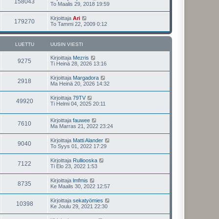
158043
To Maalis 29, 2018 19:59
Kirjoittaja
Ari
179270
To Tammi 22, 2009 0:12
LUETTU
UUSIN VIESTI
Kirjoittaja
Mezris
9275
Ti Heinä 28, 2026 13:16
Kirjoittaja
Margadora
2918
Ma Heinä 20, 2026 14:32
Kirjoittaja
79TV
49920
Ti Helmi 04, 2025 20:11
Kirjoittaja
fauwee
7610
Ma Marras 21, 2022 23:24
Kirjoittaja
Matti Alander
9040
To Syys 01, 2022 17:29
Kirjoittaja
Rulliooska
7122
Ti Elo 23, 2022 1:53
Kirjoittaja
lmfmis
8735
Ke Maalis 30, 2022 12:57
Kirjoittaja
sekatyömies
10398
Ke Joulu 29, 2021 22:30