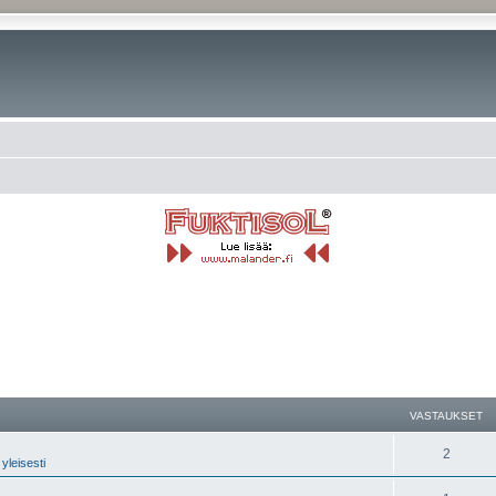
nettu haku
VASTAUKSET
2
yleisesti