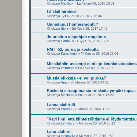
Kirjoittaja
Mattibck
»
La Tammi 06, 2018 18:39
Läikkiä hirsissä
Kirjoittaja
Jylf
»
La Elo 26, 2017 16:46
Onnistunut homeremontti?
Kirjoittaja
Sitka
»
Su Kesä 18, 2017 17:40
Jo uusitun alapohjan ongelmia
Kirjoittaja
Hannki
»
Ti Syys 15, 2015 13:29
RMT -52, purua ja kosteutta
Kirjoittaja
Kanankoipi
»
Ti Marras 08, 2016 23:04
Miksiköhän useampi ei ole jo keuhkosairaalass
Kirjoittaja
keltarinta
»
Pe Loka 02, 2015 12:07
Mustia pilkkuja - ei voi purkaa?
Kirjoittaja
Apa
»
Su Marras 06, 2016 14:51
Ruskeita siirappimaisia roiskeita ympäri tupaa.
Kirjoittaja
MaHuhta
»
Su Joulu 14, 2014 13:22
Lahoa alahirttä
Kirjoittaja
Pajala
»
Su Maalis 04, 2007 11:26
"Kävi ilmi, että kiinteistöltänne ei löydy tonttisu
Kirjoittaja
Lehtiharju
»
Ma Kesä 20, 2016 15:12
Laho alahirsi
Kirjoittaja
tapionvilja
»
Ke Heinä 27, 2016 1:52