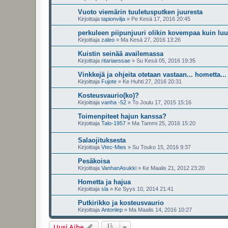
Vuoto viemärin tuuletusputken juuresta
Kirjoittaja
tapionvilja
»
Pe Kesä 17, 2016 20:45
perkuleen piipunjuuri olikin kovempaa kuin luul
Kirjoittaja
zaleo
»
Ma Kesä 27, 2016 13:26
Kuistin seinää availemassa
Kirjoittaja
ritariaessae
»
Su Kesä 05, 2016 19:35
Vinkkejä ja ohjeita otetaan vastaan... hometta...
Kirjoittaja
Fujote
»
Ke Huhti 27, 2016 20:31
Kosteusvaurio(ko)?
Kirjoittaja
vanha -52
»
To Joulu 17, 2015 15:16
Toimenpiteet hajun kanssa?
Kirjoittaja
Talo-1957
»
Ma Tammi 25, 2016 15:20
Salaojituksesta
Kirjoittaja
Vtec-Mies
»
Su Touko 15, 2016 9:37
Pesäkoisa
Kirjoittaja
VanhanAsukki
»
Ke Maalis 21, 2012 23:20
Hometta ja hajua
Kirjoittaja
sla
»
Ke Syys 10, 2014 21:41
Putkirikko ja kosteusvaurio
Kirjoittaja
Antonlep
»
Ma Maalis 14, 2016 10:27
Uusi Aihe