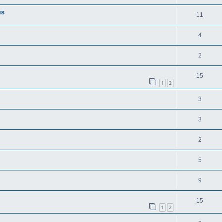
us
11
4
2
15
1
2
3
3
2
5
9
15
1
2