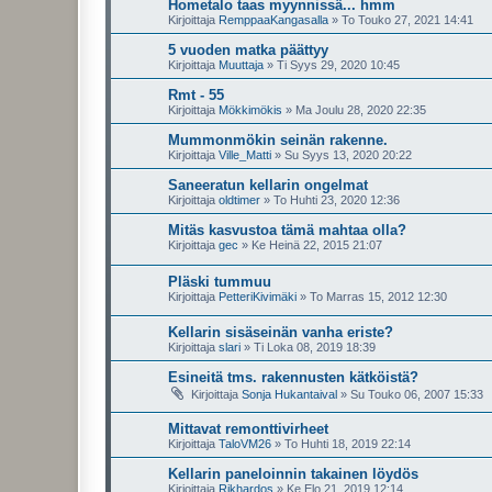
Hometalo taas myynnissä... hmm
Kirjoittaja
RemppaaKangasalla
»
To Touko 27, 2021 14:41
5 vuoden matka päättyy
Kirjoittaja
Muuttaja
»
Ti Syys 29, 2020 10:45
Rmt - 55
Kirjoittaja
Mökkimökis
»
Ma Joulu 28, 2020 22:35
Mummonmökin seinän rakenne.
Kirjoittaja
Ville_Matti
»
Su Syys 13, 2020 20:22
Saneeratun kellarin ongelmat
Kirjoittaja
oldtimer
»
To Huhti 23, 2020 12:36
Mitäs kasvustoa tämä mahtaa olla?
Kirjoittaja
gec
»
Ke Heinä 22, 2015 21:07
Pläski tummuu
Kirjoittaja
PetteriKivimäki
»
To Marras 15, 2012 12:30
Kellarin sisäseinän vanha eriste?
Kirjoittaja
slari
»
Ti Loka 08, 2019 18:39
Esineitä tms. rakennusten kätköistä?
Kirjoittaja
Sonja Hukantaival
»
Su Touko 06, 2007 15:33
Mittavat remonttivirheet
Kirjoittaja
TaloVM26
»
To Huhti 18, 2019 22:14
Kellarin paneloinnin takainen löydös
Kirjoittaja
Rikhardos
»
Ke Elo 21, 2019 12:14