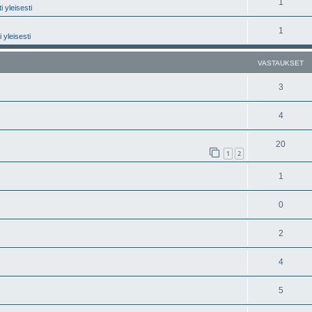
1
 yleisesti
1
 yleisesti
VASTAUKSET
3
4
20
1
2
1
0
2
4
5