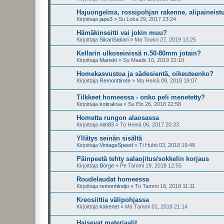
Hajuongelma, rossipohjan rakenne, alipaineist
Kirjoittaja
jape3
»
Su Loka 29, 2017 23:24
Hämäkinseitti vai jokin muu?
Kirjoittaja
SikariSakari
»
Ma Touko 27, 2019 13:25
Kellarin ulkoseinissä n.50-80mm jotain?
Kirjoittaja
Manski
»
Su Maalis 10, 2019 22:10
Homekasvustoa ja sädesientä, oikeuteenko?
Kirjoittaja
Remonttirete
»
Ma Heinä 09, 2018 19:07
Tilkkeet homeessa - onko peli menetetty?
Kirjoittaja
kotiraksa
»
Su Elo 26, 2018 22:58
Hometta rungon alaosassa
Kirjoittaja
nim83
»
To Heinä 06, 2017 20:33
Yllätys seinän sisältä
Kirjoittaja
VintageSpeed
»
Ti Huhti 03, 2018 19:48
Päinpeetä tehty salaojitus/sokkelin korjaus
Kirjoittaja
Börge
»
Pe Tammi 19, 2018 12:55
Roudelaudat homeessa
Kirjoittaja
remonttireijo
»
To Tammi 18, 2018 11:11
Kreosiittia välipohjassa
Kirjoittaja
kakenet
»
Ma Tammi 01, 2018 21:14
Haisevat materiaalit