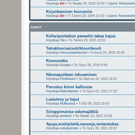
Kirjoittaja
Ari
»
To Maalis 29, 2018 10:42
» Sijainti:
Remontointi
Kirjoittaminen foorumiin
Kirjoittaja
Ari
»
Ti Tammi 20, 2009 21:53
» Sijainti:
Remontointi
AIHEET
Kellariportaikon paneelin takaa hajua
Kirjoittaja
Tiki
»
To Tammi 28, 2021 22:52
Tetrakloorianisoli/kloorifenoli
Kirjoittaja
Hessuhopohemuli
»
To Kesä 04, 2026 22:08
Kreosoottia
Kirjoittaja
Kurppa
»
Su Syys 08, 2019 9:44
Ikkunapuitteen lahoaminen
Kirjoittaja
Pönttöuuni
»
Su Marras 20, 2022 16:41
Perustus kiinni kalliossa
Kirjoittaja
Matti Alander
»
To Syys 01, 2022 17:29
Lastulevy ja hajut
Kirjoittaja
Rulliooska
»
Ti Elo 09, 2022 15:43
Siirappimaisia valumajälkiä
Kirjoittaja
peetee2
»
Ke Maalis 23, 2022 15:06
Apuja,mielipiteitä,neuvoja,vertaistukea
Kirjoittaja
sekatyömies
»
To Syys 30, 2021 20:02