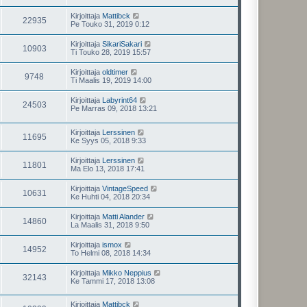
Kirjoittaja
Mattibck
22935
Pe Touko 31, 2019 0:12
Kirjoittaja
SikariSakari
10903
Ti Touko 28, 2019 15:57
Kirjoittaja
oldtimer
9748
Ti Maalis 19, 2019 14:00
Kirjoittaja
Labyrint64
24503
Pe Marras 09, 2018 13:21
Kirjoittaja
Lerssinen
11695
Ke Syys 05, 2018 9:33
Kirjoittaja
Lerssinen
11801
Ma Elo 13, 2018 17:41
Kirjoittaja
VintageSpeed
10631
Ke Huhti 04, 2018 20:34
Kirjoittaja
Matti Alander
14860
La Maalis 31, 2018 9:50
Kirjoittaja
ismox
14952
To Helmi 08, 2018 14:34
Kirjoittaja
Mikko Neppius
32143
Ke Tammi 17, 2018 13:08
Kirjoittaja
Mattibck