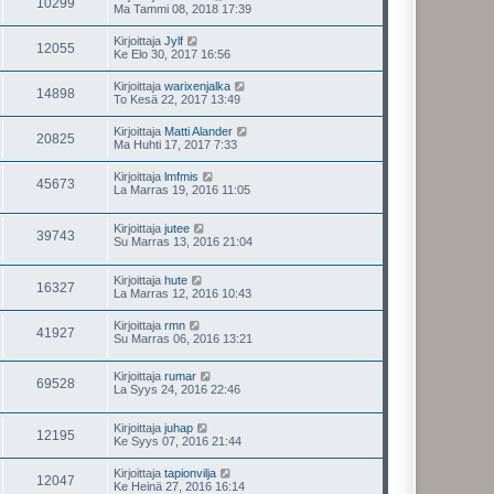
10299
Ma Tammi 08, 2018 17:39
Kirjoittaja
Jylf
12055
Ke Elo 30, 2017 16:56
Kirjoittaja
warixenjalka
14898
To Kesä 22, 2017 13:49
Kirjoittaja
Matti Alander
20825
Ma Huhti 17, 2017 7:33
Kirjoittaja
lmfmis
45673
La Marras 19, 2016 11:05
Kirjoittaja
jutee
39743
Su Marras 13, 2016 21:04
Kirjoittaja
hute
16327
La Marras 12, 2016 10:43
Kirjoittaja
rmn
41927
Su Marras 06, 2016 13:21
Kirjoittaja
rumar
69528
La Syys 24, 2016 22:46
Kirjoittaja
juhap
12195
Ke Syys 07, 2016 21:44
Kirjoittaja
tapionvilja
12047
Ke Heinä 27, 2016 16:14