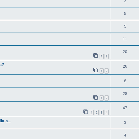
3
5
5
11
20
1
2
a?
26
1
2
8
28
1
2
47
1
2
3
4
lkua...
3
4