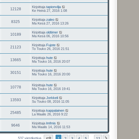
Kirjoittaja
tapionvilja
12128
Ke Heinä 27, 2016 1:08
Kirjoittaja
zaleo
8325
Ma Kesä 27, 2016 13:26
Kirjoittaja
oldtimer
10189
Ma Kesä 06, 2016 10:56
Kirjoittaja
Fujote
21123
To Touko 26, 2016 21:51
Kirjoittaja
hute
13665
Ma Touko 16, 2016 20:07
Kirjoittaja
hute
30151
Ma Touko 16, 2016 20:00
Kirjoittaja
hute
10778
Ma Touko 16, 2016 19:41
Kirjoittaja
Jorkkeli
13593
Su Touko 08, 2016 11:05
Kirjoittaja
kappalainen
25485
La Maalis 26, 2016 9:22
Kirjoittaja
lmfmis
9646
Ma Maalis 14, 2016 11:53
Sivu
1
/
11
1
2
3
4
5
11
Seuraava
537 viestiketjua
…