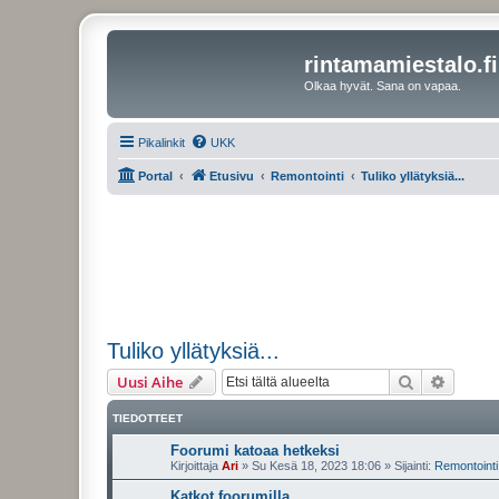
rintamamiestalo.fi
Olkaa hyvät. Sana on vapaa.
Pikalinkit
UKK
Portal
Etusivu
Remontointi
Tuliko yllätyksiä...
Tuliko yllätyksiä...
Etsi
Tarken
Uusi Aihe
TIEDOTTEET
Foorumi katoaa hetkeksi
Kirjoittaja
Ari
»
Su Kesä 18, 2023 18:06
» Sijainti:
Remontointi 
Katkot foorumilla