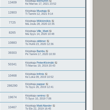
Kirjoittaja
teemumm
13409
Ke Marras 17, 2021 23:52
Kirjoittaja
Muuttaja
12803
Ti Tammi 12, 2021 9:14
Kirjoittaja
Mökkimökis
7725
Ma Joulu 28, 2020 22:35
Kirjoittaja
Ville_Matti
8265
Ma Syys 14, 2020 10:48
Kirjoittaja
oldtimer
10883
To Huhti 23, 2020 12:36
Kirjoittaja
Bambu
39303
Pe Tammi 17, 2020 10:30
Kirjoittaja
PetteriKivimäki
50341
Ti Marras 19, 2019 20:43
Kirjoittaja
lmfmis
10468
Ke Loka 09, 2019 10:52
Kirjoittaja
pappar
286290
To Syys 26, 2019 12:41
Kirjoittaja
ramirez
19674
Ti Syys 10, 2019 7:06
Kirjoittaja
Matti Alander
10467
To Elo 22, 2019 16:45