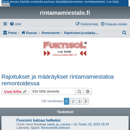
Tämä sivusto käyttää evästeitä parhaan käyttäjäkokemuksen varmistamiseksi.
Lue lisää
Selvä!
rintamamiestalo.fi
UKK
Rekisteröidy
Kirjaudu sisään
E
Portal
Etusivu
Remontointi
Rajoitukset ja määräykset rintamamiestaloa remontoidessa
t
s
i
Rajoitukset ja määräykset rintamamiestaloa
remontoidessa
Etsi
Tarkennettu haku
Uusi Aihe
1
2
3
Seuraava
136 viestiketjua
Tiedotteet
Foorumi katoaa hetkeksi
Uusin viesti Kirjoittaja
naula_ja_vasara
«
Su Touko 18, 2025 18:34
Lähetetty Sijainti:
Remontointi yleisesti