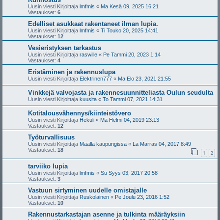
Uusin viesti Kirjoittaja
lmfmis
«
Ma Kesä 09, 2025 16:21
Vastaukset:
6
Edelliset asukkaat rakentaneet ilman lupia.
Uusin viesti Kirjoittaja
lmfmis
«
Ti Touko 20, 2025 14:41
Vastaukset:
12
Vesieristyksen tarkastus
Uusin viesti Kirjoittaja
raswille
«
Pe Tammi 20, 2023 1:14
Vastaukset:
4
Eristäminen ja rakennuslupa
Uusin viesti Kirjoittaja
Elektrinen777
«
Ma Elo 23, 2021 21:55
Vinkkejä valvojasta ja rakennesuunnitteliasta Oulun seudulta
Uusin viesti Kirjoittaja
kuusita
«
To Tammi 07, 2021 14:31
Kotitalousvähennys/kiinteistövero
Uusin viesti Kirjoittaja
Hekuli
«
Ma Helmi 04, 2019 23:13
Vastaukset:
12
Työturvallisuus
Uusin viesti Kirjoittaja
Maalla kaupungissa
«
La Marras 04, 2017 8:49
Vastaukset:
18
1
2
tarviiko lupia
Uusin viesti Kirjoittaja
lmfmis
«
Su Syys 03, 2017 20:58
Vastaukset:
3
Vastuun sirtyminen uudelle omistajalle
Uusin viesti Kirjoittaja
Ruskolainen
«
Pe Joulu 23, 2016 1:52
Vastaukset:
10
Rakennustarkastajan asenne ja tulkinta määräyksiin