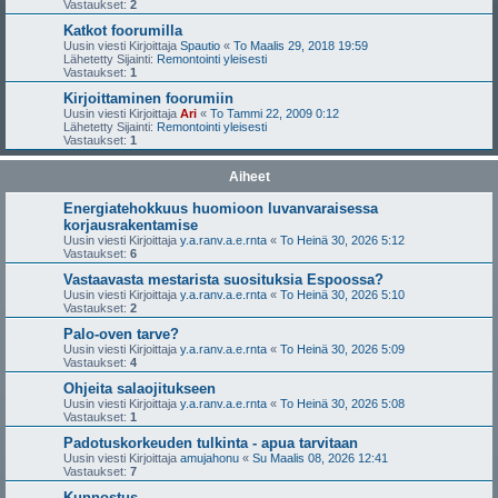
Vastaukset:
2
Katkot foorumilla
Uusin viesti Kirjoittaja
Spautio
«
To Maalis 29, 2018 19:59
Lähetetty Sijainti:
Remontointi yleisesti
Vastaukset:
1
Kirjoittaminen foorumiin
Uusin viesti Kirjoittaja
Ari
«
To Tammi 22, 2009 0:12
Lähetetty Sijainti:
Remontointi yleisesti
Vastaukset:
1
Aiheet
Energiatehokkuus huomioon luvanvaraisessa
korjausrakentamise
Uusin viesti Kirjoittaja
y.a.ranv.a.e.rnta
«
To Heinä 30, 2026 5:12
Vastaukset:
6
Vastaavasta mestarista suosituksia Espoossa?
Uusin viesti Kirjoittaja
y.a.ranv.a.e.rnta
«
To Heinä 30, 2026 5:10
Vastaukset:
2
Palo-oven tarve?
Uusin viesti Kirjoittaja
y.a.ranv.a.e.rnta
«
To Heinä 30, 2026 5:09
Vastaukset:
4
Ohjeita salaojitukseen
Uusin viesti Kirjoittaja
y.a.ranv.a.e.rnta
«
To Heinä 30, 2026 5:08
Vastaukset:
1
Padotuskorkeuden tulkinta - apua tarvitaan
Uusin viesti Kirjoittaja
amujahonu
«
Su Maalis 08, 2026 12:41
Vastaukset:
7
Kunnostus