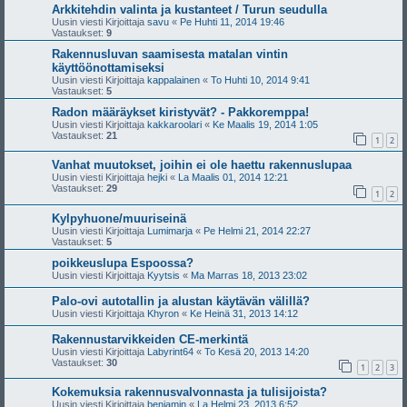
Arkkitehdin valinta ja kustanteet / Turun seudulla
Uusin viesti Kirjoittaja
savu
«
Pe Huhti 11, 2014 19:46
Vastaukset:
9
Rakennusluvan saamisesta matalan vintin
käyttöönottamiseksi
Uusin viesti Kirjoittaja
kappalainen
«
To Huhti 10, 2014 9:41
Vastaukset:
5
Radon määräykset kiristyvät? - Pakkoremppa!
Uusin viesti Kirjoittaja
kakkaroolari
«
Ke Maalis 19, 2014 1:05
Vastaukset:
21
1
2
Vanhat muutokset, joihin ei ole haettu rakennuslupaa
Uusin viesti Kirjoittaja
hejki
«
La Maalis 01, 2014 12:21
Vastaukset:
29
1
2
Kylpyhuone/muuriseinä
Uusin viesti Kirjoittaja
Lumimarja
«
Pe Helmi 21, 2014 22:27
Vastaukset:
5
poikkeuslupa Espoossa?
Uusin viesti Kirjoittaja
Kyytsis
«
Ma Marras 18, 2013 23:02
Palo-ovi autotallin ja alustan käytävän välillä?
Uusin viesti Kirjoittaja
Khyron
«
Ke Heinä 31, 2013 14:12
Rakennustarvikkeiden CE-merkintä
Uusin viesti Kirjoittaja
Labyrint64
«
To Kesä 20, 2013 14:20
Vastaukset:
30
1
2
3
Kokemuksia rakennusvalvonnasta ja tulisijoista?
Uusin viesti Kirjoittaja
benjamin
«
La Helmi 23, 2013 6:52