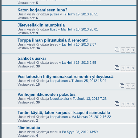
Vastaukset:
5
Katon korjaamiseen lupa?
Uusin viesti Kirjoittaja
pvalila
«
Ti Helmi 19, 2013 10:51
Vastaukset:
6
Jätevesilakiin muutoksia
Uusin viesti Kirjoittaja
Ilpisti
«
Ma Helmi 18, 2013 20:01
Vastaukset:
9
Torppa ilman piirustuksia & remontti
Uusin viesti Kirjoittaja
tessu
«
La Helmi 16, 2013 2:57
Vastaukset:
34
1
2
3
Sähköt uusiksi
Uusin viesti Kirjoittaja
tessu
«
La Helmi 16, 2013 2:55
Vastaukset:
38
1
2
3
Vesilaitosten liittymismaksut remontin yhteydessä
Uusin viesti Kirjoittaja
kappalainen
«
Ti Joulu 25, 2012 15:04
Vastaukset:
15
1
2
Vanhojen ikkunoiden palautus
Uusin viesti Kirjoittaja
Nuuskakaira
«
To Joulu 13, 2012 7:23
Vastaukset:
36
1
2
3
Tontin käyttö, talon korjaus - kaapelit seinustalla
Uusin viesti Kirjoittaja
kappalainen
«
Ma Marras 26, 2012 16:22
Vastaukset:
2
45minuuttia
Uusin viesti Kirjoittaja
tessu
«
Pe Syys 28, 2012 13:59
Vastaukset:
4