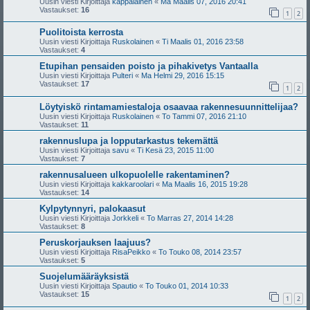
Uusin viesti Kirjoittaja
kappalainen
«
Ma Maalis 07, 2016 20:41
Vastaukset:
16
1
2
Puolitoista kerrosta
Uusin viesti Kirjoittaja
Ruskolainen
«
Ti Maalis 01, 2016 23:58
Vastaukset:
4
Etupihan pensaiden poisto ja pihakivetys Vantaalla
Uusin viesti Kirjoittaja
Pulteri
«
Ma Helmi 29, 2016 15:15
Vastaukset:
17
1
2
Löytyiskö rintamamiestaloja osaavaa rakennesuunnittelijaa?
Uusin viesti Kirjoittaja
Ruskolainen
«
To Tammi 07, 2016 21:10
Vastaukset:
11
rakennuslupa ja lopputarkastus tekemättä
Uusin viesti Kirjoittaja
savu
«
Ti Kesä 23, 2015 11:00
Vastaukset:
7
rakennusalueen ulkopuolelle rakentaminen?
Uusin viesti Kirjoittaja
kakkaroolari
«
Ma Maalis 16, 2015 19:28
Vastaukset:
14
Kylpytynnyri, palokaasut
Uusin viesti Kirjoittaja
Jorkkeli
«
To Marras 27, 2014 14:28
Vastaukset:
8
Peruskorjauksen laajuus?
Uusin viesti Kirjoittaja
RisaPeikko
«
To Touko 08, 2014 23:57
Vastaukset:
5
Suojelumääräyksistä
Uusin viesti Kirjoittaja
Spautio
«
To Touko 01, 2014 10:33
Vastaukset:
15
1
2