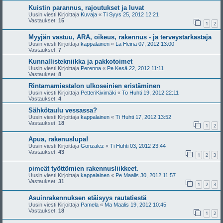
Kuistin parannus, rajoutukset ja luvat
Uusin viesti Kirjoittaja
Kuvaja
«
Ti Syys 25, 2012 12:21
Vastaukset:
15
1
2
Myyjän vastuu, ARA, oikeus, rakennus - ja terveystarkastaja
Uusin viesti Kirjoittaja
kappalainen
«
La Heinä 07, 2012 13:00
Vastaukset:
7
Kunnallistekniikka ja pakkotoimet
Uusin viesti Kirjoittaja
Perenna
«
Pe Kesä 22, 2012 11:11
Vastaukset:
8
Rintamamiestalon ulkoseinien eristäminen
Uusin viesti Kirjoittaja
PetteriKivimäki
«
To Huhti 19, 2012 22:11
Vastaukset:
4
Sähkötaulu vessassa?
Uusin viesti Kirjoittaja
kappalainen
«
Ti Huhti 17, 2012 13:52
Vastaukset:
18
1
2
Apua, rakenuslupa!
Uusin viesti Kirjoittaja
Gonzalez
«
Ti Huhti 03, 2012 23:44
Vastaukset:
43
1
2
3
pimeät työttömien rakennusliikkeet.
Uusin viesti Kirjoittaja
kappalainen
«
Pe Maalis 30, 2012 11:57
Vastaukset:
31
1
2
3
Asuinrakennuksen etäisyys rautatiestä
Uusin viesti Kirjoittaja
Pamela
«
Ma Maalis 19, 2012 10:45
Vastaukset:
18
1
2