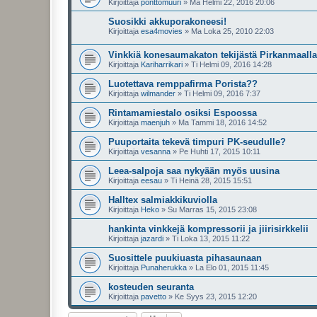
Kirjoittaja
pönttömuuri
»
Ma Helmi 22, 2016 20:06
Suosikki akkuporakoneesi!
Kirjoittaja
esa4movies
»
Ma Loka 25, 2010 22:03
Vinkkiä konesaumakaton tekijästä Pirkanmaall
Kirjoittaja
Kariharrikari
»
Ti Helmi 09, 2016 14:28
Luotettava remppafirma Porista??
Kirjoittaja
wilmander
»
Ti Helmi 09, 2016 7:37
Rintamamiestalo osiksi Espoossa
Kirjoittaja
maenjuh
»
Ma Tammi 18, 2016 14:52
Puuportaita tekevä timpuri PK-seudulle?
Kirjoittaja
vesanna
»
Pe Huhti 17, 2015 10:11
Leea-salpoja saa nykyään myös uusina
Kirjoittaja
eesau
»
Ti Heinä 28, 2015 15:51
Halltex salmiakkikuviolla
Kirjoittaja
Heko
»
Su Marras 15, 2015 23:08
hankinta vinkkejä kompressorii ja jiirisirkkelii
Kirjoittaja
jazardi
»
Ti Loka 13, 2015 11:22
Suosittele puukiuasta pihasaunaan
Kirjoittaja
Punaherukka
»
La Elo 01, 2015 11:45
kosteuden seuranta
Kirjoittaja
pavetto
»
Ke Syys 23, 2015 12:20