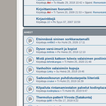
Kirjoittaja
Ari
»
To Maalis 29, 2018 10:42
» Sijainti:
Remontointi
Kirjoittaminen foorumiin
Kirjoittaja
Ari
»
Ti Tammi 20, 2009 21:53
» Sijainti:
Remontointi
Kirjavinkkejä
Kirjoittaja
JJ
»
Pe Syys 07, 2007 10:59
AIHEET
Etsinnässä sininen sorkkarautamalli
Kirjoittaja
m48k0
»
Ke Huhti 29, 2026 17:11
Dyson varsi-imurit ja kopiot
Kirjoittaja
lmfmis
»
Pe Heinä 20, 2018 12:10
Mistä pieniä kattoon tulevia valaisimen posliini
Kirjoittaja
lehmikangas
»
Ti Helmi 25, 2020 21:48
Vanhoihin valaisimiin kupuja
Kirjoittaja
Linky
»
Su Heinä 28, 2019 19:46
Sadevesikourun puhdistustarpeita liiteristä
Kirjoittaja
cruise
»
Ti Huhti 23, 2019 16:39
Kilpailuta rintamamiestalon palvelut kodinplaza.
Kirjoittaja
kodinplaza
»
Ti Huhti 09, 2019 9:47
Thermolux-patterit Virosta (Satakunta)
Kirjoittaja
ip98
»
Pe Elo 17, 2018 9:22