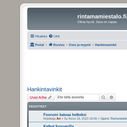
rintamamiestalo.fi
Olkaa hyvät. Sana on vapaa.
Pikalinkit
UKK
Portal
Etusivu
Osto ja myynti
Hankintavinkit
Hankintavinkit
Etsi
Tarken
Uusi Aihe
TIEDOTTEET
Foorumi katoaa hetkeksi
Kirjoittaja
Ari
»
Su Kesä 18, 2023 18:06
» Sijainti:
Remontointi 
Katkot foorumilla