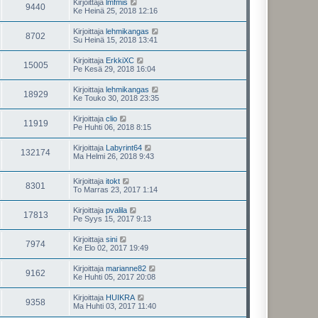
Kirjoittaja
lmfmis
9440
Ke Heinä 25, 2018 12:16
Kirjoittaja
lehmikangas
8702
Su Heinä 15, 2018 13:41
Kirjoittaja
ErkkiXC
15005
Pe Kesä 29, 2018 16:04
Kirjoittaja
lehmikangas
18929
Ke Touko 30, 2018 23:35
Kirjoittaja
clio
11919
Pe Huhti 06, 2018 8:15
Kirjoittaja
Labyrint64
132174
Ma Helmi 26, 2018 9:43
Kirjoittaja
itokt
8301
To Marras 23, 2017 1:14
Kirjoittaja
pvalila
17813
Pe Syys 15, 2017 9:13
Kirjoittaja
sini
7974
Ke Elo 02, 2017 19:49
Kirjoittaja
marianne82
9162
Ke Huhti 05, 2017 20:08
Kirjoittaja
HUIKRA
9358
Ma Huhti 03, 2017 11:40