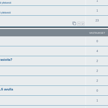
1
 yleisesti
1
 yleisesti
23
1
2
VASTAUKSET
0
4
rasioita?
2
2
2
fi avulla
0
1