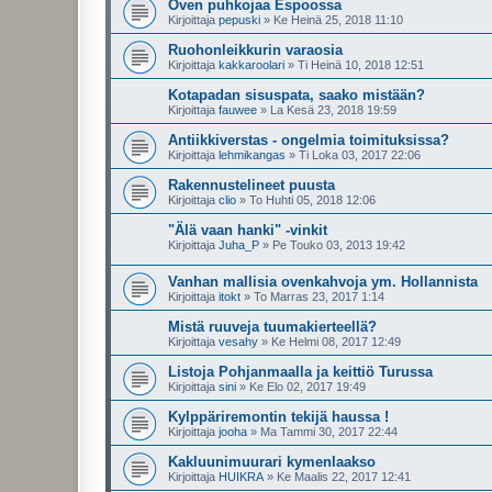
Oven puhkojaa Espoossa
Kirjoittaja
pepuski
»
Ke Heinä 25, 2018 11:10
Ruohonleikkurin varaosia
Kirjoittaja
kakkaroolari
»
Ti Heinä 10, 2018 12:51
Kotapadan sisuspata, saako mistään?
Kirjoittaja
fauwee
»
La Kesä 23, 2018 19:59
Antiikkiverstas - ongelmia toimituksissa?
Kirjoittaja
lehmikangas
»
Ti Loka 03, 2017 22:06
Rakennustelineet puusta
Kirjoittaja
clio
»
To Huhti 05, 2018 12:06
"Älä vaan hanki" -vinkit
Kirjoittaja
Juha_P
»
Pe Touko 03, 2013 19:42
Vanhan mallisia ovenkahvoja ym. Hollannista
Kirjoittaja
itokt
»
To Marras 23, 2017 1:14
Mistä ruuveja tuumakierteellä?
Kirjoittaja
vesahy
»
Ke Helmi 08, 2017 12:49
Listoja Pohjanmaalla ja keittiö Turussa
Kirjoittaja
sini
»
Ke Elo 02, 2017 19:49
Kylppäriremontin tekijä haussa !
Kirjoittaja
jooha
»
Ma Tammi 30, 2017 22:44
Kakluunimuurari kymenlaakso
Kirjoittaja
HUIKRA
»
Ke Maalis 22, 2017 12:41