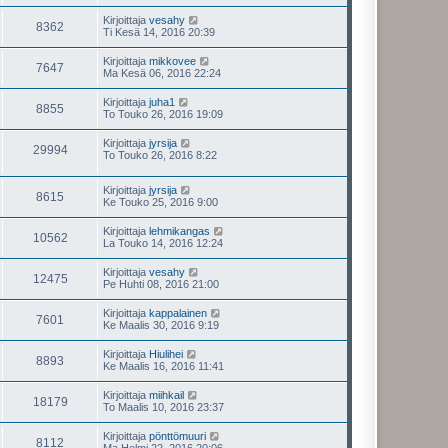
Kirjoittaja
vesahy
8362
Ti Kesä 14, 2016 20:39
Kirjoittaja
mikkovee
7647
Ma Kesä 06, 2016 22:24
Kirjoittaja
juha1
8855
To Touko 26, 2016 19:09
Kirjoittaja
jyrsija
29994
To Touko 26, 2016 8:22
Kirjoittaja
jyrsija
8615
Ke Touko 25, 2016 9:00
Kirjoittaja
lehmikangas
10562
La Touko 14, 2016 12:24
Kirjoittaja
vesahy
12475
Pe Huhti 08, 2016 21:00
Kirjoittaja
kappalainen
7601
Ke Maalis 30, 2016 9:19
Kirjoittaja
Hiulihei
8893
Ke Maalis 16, 2016 11:41
Kirjoittaja
miihkail
18179
To Maalis 10, 2016 23:37
Kirjoittaja
pönttömuuri
8112