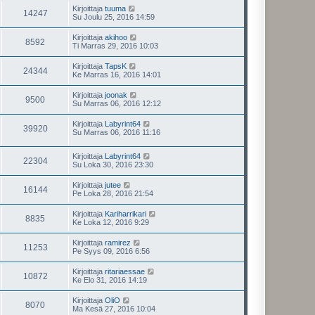
Kirjoittaja
tuuma
14247
Su Joulu 25, 2016 14:59
Kirjoittaja
akihoo
8592
Ti Marras 29, 2016 10:03
Kirjoittaja
TapsK
24344
Ke Marras 16, 2016 14:01
Kirjoittaja
joonak
9500
Su Marras 06, 2016 12:12
Kirjoittaja
Labyrint64
39920
Su Marras 06, 2016 11:16
Kirjoittaja
Labyrint64
22304
Su Loka 30, 2016 23:30
Kirjoittaja
jutee
16144
Pe Loka 28, 2016 21:54
Kirjoittaja
Kariharrikari
8835
Ke Loka 12, 2016 9:29
Kirjoittaja
ramirez
11253
Pe Syys 09, 2016 6:56
Kirjoittaja
ritariaessae
10872
Ke Elo 31, 2016 14:19
Kirjoittaja
OliO
8070
Ma Kesä 27, 2016 10:04