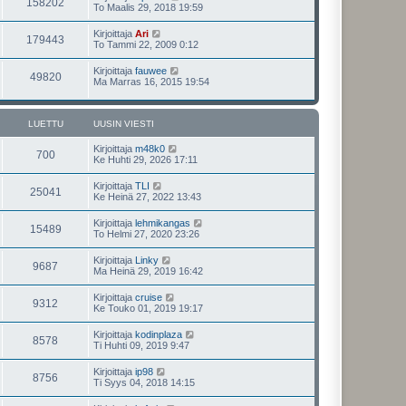
158202
To Maalis 29, 2018 19:59
Kirjoittaja
Ari
179443
To Tammi 22, 2009 0:12
Kirjoittaja
fauwee
49820
Ma Marras 16, 2015 19:54
LUETTU
UUSIN VIESTI
Kirjoittaja
m48k0
700
Ke Huhti 29, 2026 17:11
Kirjoittaja
TLI
25041
Ke Heinä 27, 2022 13:43
Kirjoittaja
lehmikangas
15489
To Helmi 27, 2020 23:26
Kirjoittaja
Linky
9687
Ma Heinä 29, 2019 16:42
Kirjoittaja
cruise
9312
Ke Touko 01, 2019 19:17
Kirjoittaja
kodinplaza
8578
Ti Huhti 09, 2019 9:47
Kirjoittaja
ip98
8756
Ti Syys 04, 2018 14:15