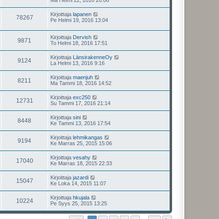
Ma Helmi 22, 2016 20:06
Kirjoittaja
lapanen
78267
Pe Helmi 19, 2016 13:04
Kirjoittaja
Dervish
9871
To Helmi 18, 2016 17:51
Kirjoittaja
LänsirakenneOy
9124
La Helmi 13, 2016 9:16
Kirjoittaja
maenjuh
8211
Ma Tammi 18, 2016 14:52
Kirjoittaja
exc250
12731
Su Tammi 17, 2016 21:14
Kirjoittaja
sini
8448
Ke Tammi 13, 2016 17:54
Kirjoittaja
lehmikangas
9194
Ke Marras 25, 2015 15:06
Kirjoittaja
vesahy
17040
Ke Marras 18, 2015 22:33
Kirjoittaja
jazardi
15047
Ke Loka 14, 2015 11:07
Kirjoittaja
hkujala
10224
Pe Syys 25, 2015 13:25