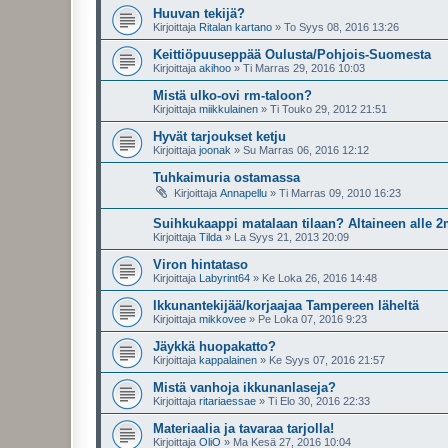
Huuvan tekijä?
Kirjoittaja
Ritalan kartano
»
To Syys 08, 2016 13:26
Keittiöpuuseppää Oulusta/Pohjois-Suomesta
Kirjoittaja
akihoo
»
Ti Marras 29, 2016 10:03
Mistä ulko-ovi rm-taloon?
Kirjoittaja
miikkulainen
»
Ti Touko 29, 2012 21:51
Hyvät tarjoukset ketju
Kirjoittaja
joonak
»
Su Marras 06, 2016 12:12
Tuhkaimuria ostamassa
Kirjoittaja
Annapellu
»
Ti Marras 09, 2010 16:23
Suihkukaappi matalaan tilaan? Altaineen alle 
Kirjoittaja
Tilda
»
La Syys 21, 2013 20:09
Viron hintataso
Kirjoittaja
Labyrint64
»
Ke Loka 26, 2016 14:48
Ikkunantekijää/korjaajaa Tampereen läheltä
Kirjoittaja
mikkovee
»
Pe Loka 07, 2016 9:23
Jäykkä huopakatto?
Kirjoittaja
kappalainen
»
Ke Syys 07, 2016 21:57
Mistä vanhoja ikkunanlaseja?
Kirjoittaja
ritariaessae
»
Ti Elo 30, 2016 22:33
Materiaalia ja tavaraa tarjolla!
Kirjoittaja
OliO
»
Ma Kesä 27, 2016 10:04