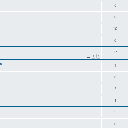
6
0
10
0
17
1
2
2m
9
8
2
4
5
0