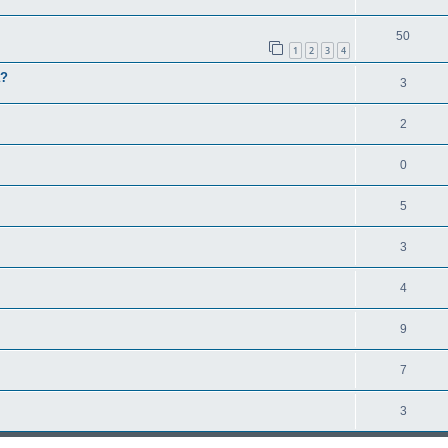
50
1
2
3
4
a?
3
2
0
5
3
4
9
7
3