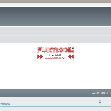
nettu haku
VASTAUKSET
2
yleisesti