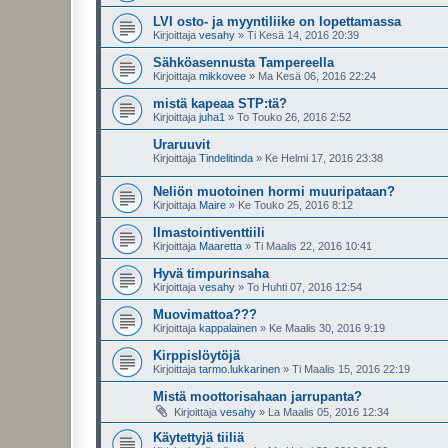
LVI osto- ja myyntiliike on lopettamassa
Kirjoittaja
vesahy
»
Ti Kesä 14, 2016 20:39
Sähköasennusta Tampereella
Kirjoittaja
mikkovee
»
Ma Kesä 06, 2016 22:24
mistä kapeaa STP:tä?
Kirjoittaja
juha1
»
To Touko 26, 2016 2:52
Uraruuvit
Kirjoittaja
Tindelitinda
»
Ke Helmi 17, 2016 23:38
Neliön muotoinen hormi muuripataan?
Kirjoittaja
Maire
»
Ke Touko 25, 2016 8:12
Ilmastointiventtiili
Kirjoittaja
Maaretta
»
Ti Maalis 22, 2016 10:41
Hyvä timpurinsaha
Kirjoittaja
vesahy
»
To Huhti 07, 2016 12:54
Muovimattoa???
Kirjoittaja
kappalainen
»
Ke Maalis 30, 2016 9:19
Kirppislöytöjä
Kirjoittaja
tarmo.lukkarinen
»
Ti Maalis 15, 2016 22:19
Mistä moottorisahaan jarrupanta?
Kirjoittaja
vesahy
»
La Maalis 05, 2016 12:34
Käytettyjä tiiliä