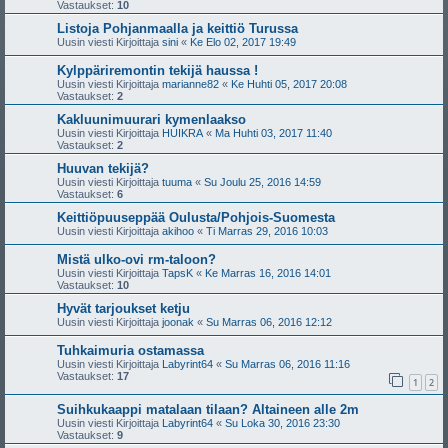
Vastaukset:
10
Listoja Pohjanmaalla ja keittiö Turussa
Uusin viesti Kirjoittaja
sini
«
Ke Elo 02, 2017 19:49
Kylppäriremontin tekijä haussa !
Uusin viesti Kirjoittaja
marianne82
«
Ke Huhti 05, 2017 20:08
Vastaukset:
2
Kakluunimuurari kymenlaakso
Uusin viesti Kirjoittaja
HUIKRA
«
Ma Huhti 03, 2017 11:40
Vastaukset:
2
Huuvan tekijä?
Uusin viesti Kirjoittaja
tuuma
«
Su Joulu 25, 2016 14:59
Vastaukset:
6
Keittiöpuuseppää Oulusta/Pohjois-Suomesta
Uusin viesti Kirjoittaja
akihoo
«
Ti Marras 29, 2016 10:03
Mistä ulko-ovi rm-taloon?
Uusin viesti Kirjoittaja
TapsK
«
Ke Marras 16, 2016 14:01
Vastaukset:
10
Hyvät tarjoukset ketju
Uusin viesti Kirjoittaja
joonak
«
Su Marras 06, 2016 12:12
Tuhkaimuria ostamassa
Uusin viesti Kirjoittaja
Labyrint64
«
Su Marras 06, 2016 11:16
Vastaukset:
17
1
2
Suihkukaappi matalaan tilaan? Altaineen alle 2m
Uusin viesti Kirjoittaja
Labyrint64
«
Su Loka 30, 2016 23:30
Vastaukset:
9