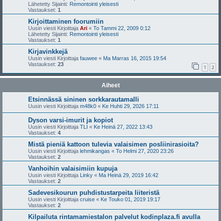
Lähetetty Sijainti:
Remontointi yleisesti
Vastaukset:
1
Kirjoittaminen foorumiin
Uusin viesti Kirjoittaja
Ari
«
To Tammi 22, 2009 0:12
Lähetetty Sijainti:
Remontointi yleisesti
Vastaukset:
1
Kirjavinkkejä
Uusin viesti Kirjoittaja
fauwee
«
Ma Marras 16, 2015 19:54
Vastaukset:
23
1
2
Aiheet
Etsinnässä sininen sorkkarautamalli
Uusin viesti Kirjoittaja
m48k0
«
Ke Huhti 29, 2026 17:11
Dyson varsi-imurit ja kopiot
Uusin viesti Kirjoittaja
TLI
«
Ke Heinä 27, 2022 13:43
Vastaukset:
4
Mistä pieniä kattoon tulevia valaisimen posliinirasioita?
Uusin viesti Kirjoittaja
lehmikangas
«
To Helmi 27, 2020 23:26
Vastaukset:
2
Vanhoihin valaisimiin kupuja
Uusin viesti Kirjoittaja
Linky
«
Ma Heinä 29, 2019 16:42
Vastaukset:
2
Sadevesikourun puhdistustarpeita liiteristä
Uusin viesti Kirjoittaja
cruise
«
Ke Touko 01, 2019 19:17
Vastaukset:
2
Kilpailuta rintamamiestalon palvelut kodinplaza.fi avulla