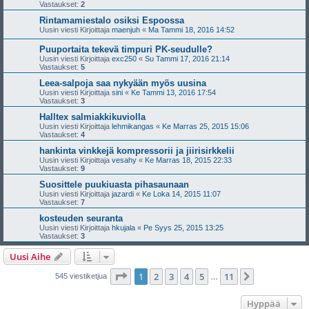
Vastaukset:
2
Rintamamiestalo osiksi Espoossa
Uusin viesti Kirjoittaja
maenjuh
«
Ma Tammi 18, 2016 14:52
Puuportaita tekevä timpuri PK-seudulle?
Uusin viesti Kirjoittaja
exc250
«
Su Tammi 17, 2016 21:14
Vastaukset:
5
Leea-salpoja saa nykyään myös uusina
Uusin viesti Kirjoittaja
sini
«
Ke Tammi 13, 2016 17:54
Vastaukset:
3
Halltex salmiakkikuviolla
Uusin viesti Kirjoittaja
lehmikangas
«
Ke Marras 25, 2015 15:06
Vastaukset:
4
hankinta vinkkejä kompressorii ja jiirisirkkelii
Uusin viesti Kirjoittaja
vesahy
«
Ke Marras 18, 2015 22:33
Vastaukset:
9
Suosittele puukiuasta pihasaunaan
Uusin viesti Kirjoittaja
jazardi
«
Ke Loka 14, 2015 11:07
Vastaukset:
7
kosteuden seuranta
Uusin viesti Kirjoittaja
hkujala
«
Pe Syys 25, 2015 13:25
Vastaukset:
3
Uusi Aihe
Sivu
1
/
11
1
2
3
4
5
11
Seuraava
545 viestiketjua
…
Hyppää