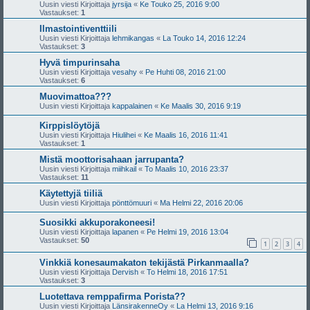
Uusin viesti Kirjoittaja
jyrsija
«
Ke Touko 25, 2016 9:00
Vastaukset:
1
Ilmastointiventtiili
Uusin viesti Kirjoittaja
lehmikangas
«
La Touko 14, 2016 12:24
Vastaukset:
3
Hyvä timpurinsaha
Uusin viesti Kirjoittaja
vesahy
«
Pe Huhti 08, 2016 21:00
Vastaukset:
6
Muovimattoa???
Uusin viesti Kirjoittaja
kappalainen
«
Ke Maalis 30, 2016 9:19
Kirppislöytöjä
Uusin viesti Kirjoittaja
Hiulihei
«
Ke Maalis 16, 2016 11:41
Vastaukset:
1
Mistä moottorisahaan jarrupanta?
Uusin viesti Kirjoittaja
miihkail
«
To Maalis 10, 2016 23:37
Vastaukset:
11
Käytettyjä tiiliä
Uusin viesti Kirjoittaja
pönttömuuri
«
Ma Helmi 22, 2016 20:06
Suosikki akkuporakoneesi!
Uusin viesti Kirjoittaja
lapanen
«
Pe Helmi 19, 2016 13:04
Vastaukset:
50
1
2
3
4
Vinkkiä konesaumakaton tekijästä Pirkanmaalla?
Uusin viesti Kirjoittaja
Dervish
«
To Helmi 18, 2016 17:51
Vastaukset:
3
Luotettava remppafirma Porista??
Uusin viesti Kirjoittaja
LänsirakenneOy
«
La Helmi 13, 2016 9:16