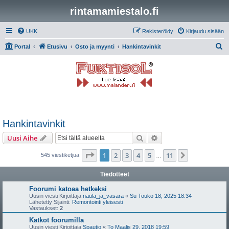
rintamamiestalo.fi
UKK
Rekisteröidy
Kirjaudu sisään
E
Portal
Etusivu
Osto ja myynti
Hankintavinkit
t
s
i
Hankintavinkit
Etsi
Tarkennettu haku
Uusi Aihe
Sivu
1
/
11
1
2
3
4
5
11
Seuraava
545 viestiketjua
…
Tiedotteet
Foorumi katoaa hetkeksi
Uusin viesti Kirjoittaja
naula_ja_vasara
«
Su Touko 18, 2025 18:34
Lähetetty Sijainti:
Remontointi yleisesti
Vastaukset:
2
Katkot foorumilla
Uusin viesti Kirjoittaja
Spautio
«
To Maalis 29, 2018 19:59