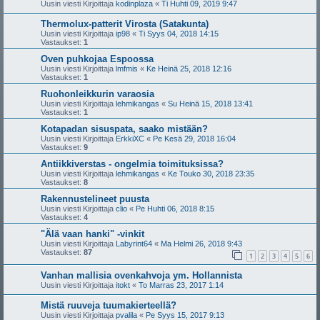
Uusin viesti Kirjoittaja
kodinplaza
«
Ti Huhti 09, 2019 9:47
Thermolux-patterit Virosta (Satakunta)
Uusin viesti Kirjoittaja
ip98
«
Ti Syys 04, 2018 14:15
Vastaukset:
1
Oven puhkojaa Espoossa
Uusin viesti Kirjoittaja
lmfmis
«
Ke Heinä 25, 2018 12:16
Vastaukset:
1
Ruohonleikkurin varaosia
Uusin viesti Kirjoittaja
lehmikangas
«
Su Heinä 15, 2018 13:41
Vastaukset:
1
Kotapadan sisuspata, saako mistään?
Uusin viesti Kirjoittaja
ErkkiXC
«
Pe Kesä 29, 2018 16:04
Vastaukset:
9
Antiikkiverstas - ongelmia toimituksissa?
Uusin viesti Kirjoittaja
lehmikangas
«
Ke Touko 30, 2018 23:35
Vastaukset:
8
Rakennustelineet puusta
Uusin viesti Kirjoittaja
clio
«
Pe Huhti 06, 2018 8:15
Vastaukset:
4
"Älä vaan hanki" -vinkit
Uusin viesti Kirjoittaja
Labyrint64
«
Ma Helmi 26, 2018 9:43
Vastaukset:
87
1
2
3
4
5
6
Vanhan mallisia ovenkahvoja ym. Hollannista
Uusin viesti Kirjoittaja
itokt
«
To Marras 23, 2017 1:14
Mistä ruuveja tuumakierteellä?
Uusin viesti Kirjoittaja
pvalila
«
Pe Syys 15, 2017 9:13