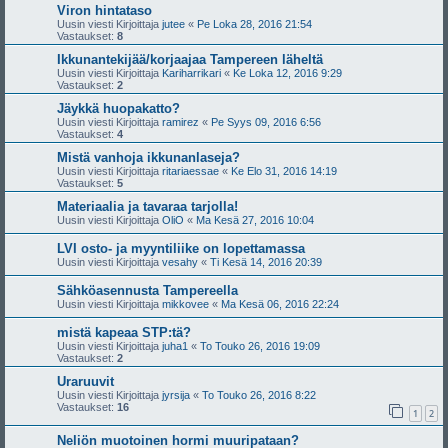
Viron hintataso
Uusin viesti Kirjoittaja
jutee
«
Pe Loka 28, 2016 21:54
Vastaukset:
8
Ikkunantekijää/korjaajaa Tampereen läheltä
Uusin viesti Kirjoittaja
Kariharrikari
«
Ke Loka 12, 2016 9:29
Vastaukset:
2
Jäykkä huopakatto?
Uusin viesti Kirjoittaja
ramirez
«
Pe Syys 09, 2016 6:56
Vastaukset:
4
Mistä vanhoja ikkunanlaseja?
Uusin viesti Kirjoittaja
ritariaessae
«
Ke Elo 31, 2016 14:19
Vastaukset:
5
Materiaalia ja tavaraa tarjolla!
Uusin viesti Kirjoittaja
OliO
«
Ma Kesä 27, 2016 10:04
LVI osto- ja myyntiliike on lopettamassa
Uusin viesti Kirjoittaja
vesahy
«
Ti Kesä 14, 2016 20:39
Sähköasennusta Tampereella
Uusin viesti Kirjoittaja
mikkovee
«
Ma Kesä 06, 2016 22:24
mistä kapeaa STP:tä?
Uusin viesti Kirjoittaja
juha1
«
To Touko 26, 2016 19:09
Vastaukset:
2
Uraruuvit
Uusin viesti Kirjoittaja
jyrsija
«
To Touko 26, 2016 8:22
Vastaukset:
16
1
2
Neliön muotoinen hormi muuripataan?