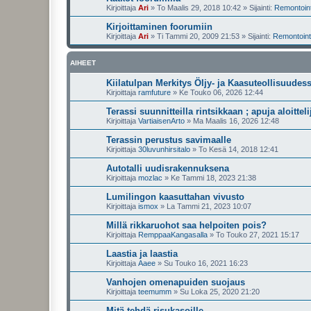
Kirjoittaja
Ari
»
To Maalis 29, 2018 10:42
» Sijainti:
Remontointi
Kirjoittaminen foorumiin
Kirjoittaja
Ari
»
Ti Tammi 20, 2009 21:53
» Sijainti:
Remontointi
AIHEET
Kiilatulpan Merkitys Öljy- ja Kaasuteollisuudes
Kirjoittaja
ramfuture
»
Ke Touko 06, 2026 12:44
Terassi suunnitteilla rintsikkaan ; apuja aloitteli
Kirjoittaja
VartiaisenArto
»
Ma Maalis 16, 2026 12:48
Terassin perustus savimaalle
Kirjoittaja
30luvunhirsitalo
»
To Kesä 14, 2018 12:41
Autotalli uudisrakennuksena
Kirjoittaja
mozlac
»
Ke Tammi 18, 2023 21:38
Lumilingon kaasuttahan vivusto
Kirjoittaja
ismox
»
La Tammi 21, 2023 10:07
Millä rikkaruohot saa helpoiten pois?
Kirjoittaja
RemppaaKangasalla
»
To Touko 27, 2021 15:17
Laastia ja laastia
Kirjoittaja
Aaee
»
Su Touko 16, 2021 16:23
Vanhojen omenapuiden suojaus
Kirjoittaja
teemumm
»
Su Loka 25, 2020 21:20
Mitä tehdä risukasoille