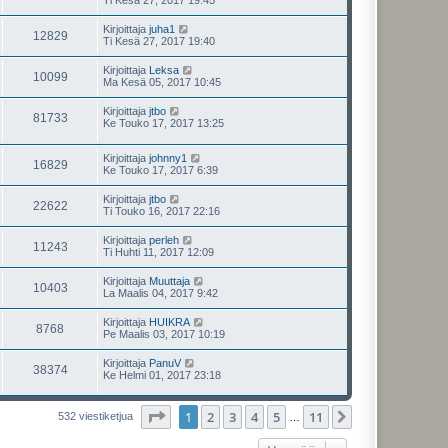
Ti Kesä 27, 2017 19:45
Kirjoittaja
juha1
12829
Ti Kesä 27, 2017 19:40
Kirjoittaja
Leksa
10099
Ma Kesä 05, 2017 10:45
Kirjoittaja
jtbo
81733
Ke Touko 17, 2017 13:25
Kirjoittaja
johnny1
16829
Ke Touko 17, 2017 6:39
Kirjoittaja
jtbo
22622
Ti Touko 16, 2017 22:16
Kirjoittaja
perleh
11243
Ti Huhti 11, 2017 12:09
Kirjoittaja
Muuttaja
10403
La Maalis 04, 2017 9:42
Kirjoittaja
HUIKRA
8768
Pe Maalis 03, 2017 10:19
Kirjoittaja
PanuV
38374
Ke Helmi 01, 2017 23:18
Sivu
1
/
11
1
2
3
4
5
11
Seuraava
532 viestiketjua
…