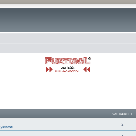
nettu haku
VASTAUKSET
2
yleisesti