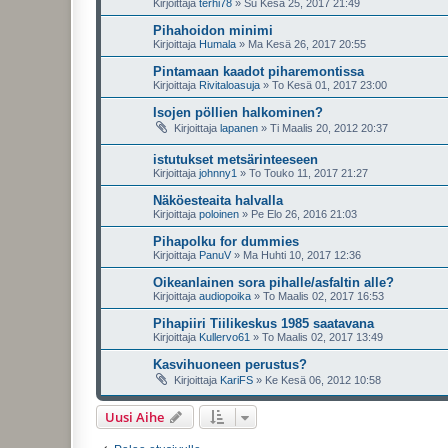
Kirjoittaja
terhi78
»
Su Kesä 25, 2017 21:49
Pihahoidon minimi
Kirjoittaja
Humala
»
Ma Kesä 26, 2017 20:55
Pintamaan kaadot piharemontissa
Kirjoittaja
Rivitaloasuja
»
To Kesä 01, 2017 23:00
Isojen pöllien halkominen?
Kirjoittaja
lapanen
»
Ti Maalis 20, 2012 20:37
istutukset metsärinteeseen
Kirjoittaja
johnny1
»
To Touko 11, 2017 21:27
Näköesteaita halvalla
Kirjoittaja
poloinen
»
Pe Elo 26, 2016 21:03
Pihapolku for dummies
Kirjoittaja
PanuV
»
Ma Huhti 10, 2017 12:36
Oikeanlainen sora pihalle/asfaltin alle?
Kirjoittaja
audiopoika
»
To Maalis 02, 2017 16:53
Pihapiiri Tiilikeskus 1985 saatavana
Kirjoittaja
Kullervo61
»
To Maalis 02, 2017 13:49
Kasvihuoneen perustus?
Kirjoittaja
KariFS
»
Ke Kesä 06, 2012 10:58
Uusi Aihe