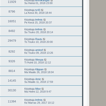
Kirjoittaja
lehmikangas
11929
Su Heinä 01, 2018 23:00
Kirjoittaja
tv43
8796
La Kesä 30, 2018 18:44
Kirjoittaja
lmfmis
16051
Pe Kesä 15, 2018 20:37
Kirjoittaja
lmfmis
8492
Su Touko 20, 2018 20:14
Kirjoittaja
Rautu
29479
To Touko 10, 2018 20:00
Kirjoittaja
aminof
8292
Ke Touko 09, 2018 13:26
Kirjoittaja
Wespa
9326
Ti Huhti 10, 2018 12:12
Kirjoittaja
Klippan
8814
Ma Maalis 26, 2018 18:04
Kirjoittaja
Amiz
14145
Su Maalis 11, 2018 17:59
Kirjoittaja
Mise
30130
Ma Helmi 12, 2018 9:47
Kirjoittaja
lmfmis
11394
Ke Marras 29, 2017 10:12