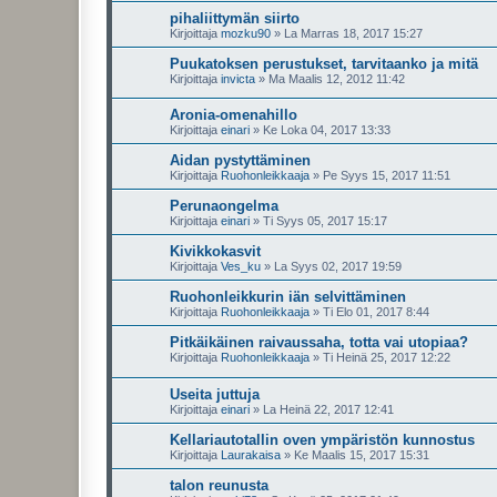
pihaliittymän siirto
Kirjoittaja
mozku90
»
La Marras 18, 2017 15:27
Puukatoksen perustukset, tarvitaanko ja mitä
Kirjoittaja
invicta
»
Ma Maalis 12, 2012 11:42
Aronia-omenahillo
Kirjoittaja
einari
»
Ke Loka 04, 2017 13:33
Aidan pystyttäminen
Kirjoittaja
Ruohonleikkaaja
»
Pe Syys 15, 2017 11:51
Perunaongelma
Kirjoittaja
einari
»
Ti Syys 05, 2017 15:17
Kivikkokasvit
Kirjoittaja
Ves_ku
»
La Syys 02, 2017 19:59
Ruohonleikkurin iän selvittäminen
Kirjoittaja
Ruohonleikkaaja
»
Ti Elo 01, 2017 8:44
Pitkäikäinen raivaussaha, totta vai utopiaa?
Kirjoittaja
Ruohonleikkaaja
»
Ti Heinä 25, 2017 12:22
Useita juttuja
Kirjoittaja
einari
»
La Heinä 22, 2017 12:41
Kellariautotallin oven ympäristön kunnostus
Kirjoittaja
Laurakaisa
»
Ke Maalis 15, 2017 15:31
talon reunusta