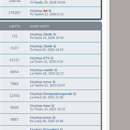
158038
To Maalis 29, 2018 19:59
Kirjoittaja
Ari
179267
To Tammi 22, 2009 0:12
LUETTU
UUSIN VIESTI
Kirjoittaja
Zibelle
731
Pe Kesä 19, 2026 10:43
Kirjoittaja
Zibelle
3137
To Kesä 04, 2026 14:23
Kirjoittaja
RTK
41127
La Touko 31, 2025 0:10
Kirjoittaja
maddis
9454
La Helmi 18, 2023 22:17
Kirjoittaja
ismox
7883
La Tammi 21, 2023 10:07
Kirjoittaja
RemppaaKangasalla
12343
La Kesä 19, 2021 12:36
Kirjoittaja
Aaee
6935
Su Touko 16, 2021 16:23
Kirjoittaja
ismox
9987
Ke Loka 28, 2020 14:46
Kirjoittaja
Rosvolinna