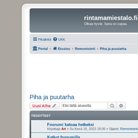
rintamamiestalo.fi
Olkaa hyvät. Sana on vapaa.
Pikalinkit
UKK
Portal
Etusivu
Remontointi
Piha ja puutarha
Piha ja puutarha
Etsi
Tarken
Uusi Aihe
TIEDOTTEET
Foorumi katoaa hetkeksi
Kirjoittaja
Ari
»
Su Kesä 18, 2023 18:06
» Sijainti:
Remontointi 
Katkot foorumilla