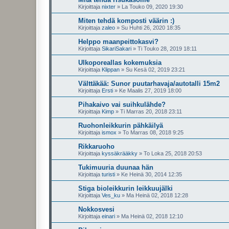
Kirjoittaja
nixter
»
La Touko 09, 2020 19:30
Miten tehdä komposti väärin :)
Kirjoittaja
zaleo
»
Su Huhti 26, 2020 18:35
Helppo maanpeittokasvi?
Kirjoittaja
SikariSakari
»
Ti Touko 28, 2019 18:11
Ulkoporeallas kokemuksia
Kirjoittaja
Klippan
»
Su Kesä 02, 2019 23:21
Välttäkää: Sunor puutarhavaja/autotalli 15m2
Kirjoittaja
Ersti
»
Ke Maalis 27, 2019 18:00
Pihakaivo vai suihkulähde?
Kirjoittaja
Kimp
»
Ti Marras 20, 2018 23:11
Ruohonleikkurin pähkäilyä
Kirjoittaja
ismox
»
To Marras 08, 2018 9:25
Rikkaruoho
Kirjoittaja
kyssäkrääkky
»
To Loka 25, 2018 20:53
Tukimuuria duunaa hän
Kirjoittaja
turisti
»
Ke Heinä 30, 2014 12:35
Stiga bioleikkurin leikkuujälki
Kirjoittaja
Ves_ku
»
Ma Heinä 02, 2018 12:28
Nokkosvesi
Kirjoittaja
einari
»
Ma Heinä 02, 2018 12:10