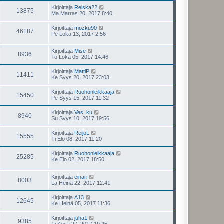
Kirjoittaja
Reiska22
13875
Ma Marras 20, 2017 8:40
Kirjoittaja
mozku90
46187
Pe Loka 13, 2017 2:56
Kirjoittaja
Mise
8936
To Loka 05, 2017 14:46
Kirjoittaja
MattiP
11411
Ke Syys 20, 2017 23:03
Kirjoittaja
Ruohonleikkaaja
15450
Pe Syys 15, 2017 11:32
Kirjoittaja
Ves_ku
8940
Su Syys 10, 2017 19:56
Kirjoittaja
ReijoL
15555
Ti Elo 08, 2017 11:20
Kirjoittaja
Ruohonleikkaaja
25285
Ke Elo 02, 2017 18:50
Kirjoittaja
einari
8003
La Heinä 22, 2017 12:41
Kirjoittaja
A13
12645
Ke Heinä 05, 2017 11:36
Kirjoittaja
juha1
9385