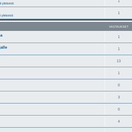
1
 yleisesti
1
 yleisesti
VASTAUKSET
sa
1
jalle
1
13
1
0
3
0
4