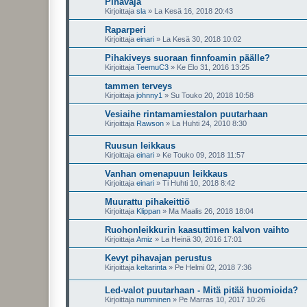
Pihavaja
Kirjoittaja
sla
»
La Kesä 16, 2018 20:43
Raparperi
Kirjoittaja
einari
»
La Kesä 30, 2018 10:02
Pihakiveys suoraan finnfoamin päälle?
Kirjoittaja
TeemuC3
»
Ke Elo 31, 2016 13:25
tammen terveys
Kirjoittaja
johnny1
»
Su Touko 20, 2018 10:58
Vesiaihe rintamamiestalon puutarhaan
Kirjoittaja
Rawson
»
La Huhti 24, 2010 8:30
Ruusun leikkaus
Kirjoittaja
einari
»
Ke Touko 09, 2018 11:57
Vanhan omenapuun leikkaus
Kirjoittaja
einari
»
Ti Huhti 10, 2018 8:42
Muurattu pihakeittiö
Kirjoittaja
Klippan
»
Ma Maalis 26, 2018 18:04
Ruohonleikkurin kaasuttimen kalvon vaihto
Kirjoittaja
Amiz
»
La Heinä 30, 2016 17:01
Kevyt pihavajan perustus
Kirjoittaja
keltarinta
»
Pe Helmi 02, 2018 7:36
Led-valot puutarhaan - Mitä pitää huomioida?
Kirjoittaja
numminen
»
Pe Marras 10, 2017 10:26