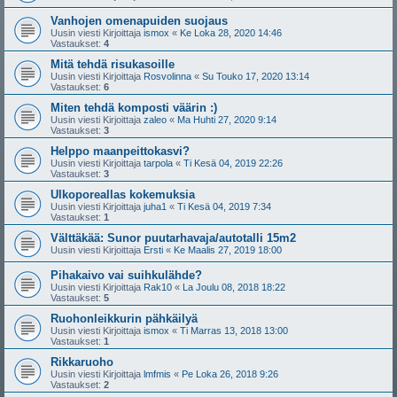
Vanhojen omenapuiden suojaus
Uusin viesti Kirjoittaja
ismox
«
Ke Loka 28, 2020 14:46
Vastaukset:
4
Mitä tehdä risukasoille
Uusin viesti Kirjoittaja
Rosvolinna
«
Su Touko 17, 2020 13:14
Vastaukset:
6
Miten tehdä komposti väärin :)
Uusin viesti Kirjoittaja
zaleo
«
Ma Huhti 27, 2020 9:14
Vastaukset:
3
Helppo maanpeittokasvi?
Uusin viesti Kirjoittaja
tarpola
«
Ti Kesä 04, 2019 22:26
Vastaukset:
3
Ulkoporeallas kokemuksia
Uusin viesti Kirjoittaja
juha1
«
Ti Kesä 04, 2019 7:34
Vastaukset:
1
Välttäkää: Sunor puutarhavaja/autotalli 15m2
Uusin viesti Kirjoittaja
Ersti
«
Ke Maalis 27, 2019 18:00
Pihakaivo vai suihkulähde?
Uusin viesti Kirjoittaja
Rak10
«
La Joulu 08, 2018 18:22
Vastaukset:
5
Ruohonleikkurin pähkäilyä
Uusin viesti Kirjoittaja
ismox
«
Ti Marras 13, 2018 13:00
Vastaukset:
1
Rikkaruoho
Uusin viesti Kirjoittaja
lmfmis
«
Pe Loka 26, 2018 9:26
Vastaukset:
2