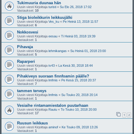
Tukimuuria duunaa hän
Uusin viesti Kirjoittaja
turisti
«
Su Elo 26, 2018 17:02
Vastaukset:
10
Stiga bioleikkurin leikkuujälki
Uusin viesti Kirjoittaja
Ves_ku
«
Pe Heinä 13, 2018 11:57
Vastaukset:
6
Nokkosvesi
Uusin viesti Kirjoittaja
eesau
«
Ti Heinä 03, 2018 19:39
Vastaukset:
1
Pihavaja
Uusin viesti Kirjoittaja
lehmikangas
«
Su Heinä 01, 2018 23:00
Vastaukset:
5
Raparperi
Uusin viesti Kirjoittaja
tv43
«
La Kesä 30, 2018 18:44
Vastaukset:
1
Pihakiveys suoraan finnfoamin päälle?
Uusin viesti Kirjoittaja
lmfmis
«
Pe Kesä 15, 2018 20:37
Vastaukset:
7
tammen terveys
Uusin viesti Kirjoittaja
lmfmis
«
Su Touko 20, 2018 20:14
Vastaukset:
1
Vesiaihe rintamamiestalon puutarhaan
Uusin viesti Kirjoittaja
Rautu
«
To Touko 10, 2018 20:00
Vastaukset:
17
1
2
Ruusun leikkaus
Uusin viesti Kirjoittaja
aminof
«
Ke Touko 09, 2018 13:26
Vastaukset:
1