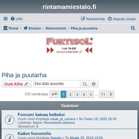
rintamamiestalo.fi
UKK
Rekisteröidy
Kirjaudu sisään
E
Portal
Etusivu
Remontointi
Piha ja puutarha
t
s
i
Piha ja puutarha
Etsi
Tarkennettu haku
Uusi Aihe
Sivu
1
/
11
1
2
3
4
5
11
Seuraava
532 viestiketjua
…
Tiedotteet
Foorumi katoaa hetkeksi
Uusin viesti Kirjoittaja
naula_ja_vasara
«
Su Touko 18, 2025 18:34
Lähetetty Sijainti:
Remontointi yleisesti
Vastaukset:
2
Katkot foorumilla
Uusin viesti Kirjoittaja
Spautio
«
To Maalis 29, 2018 19:59