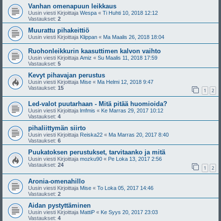
Vanhan omenapuun leikkaus
Uusin viesti Kirjoittaja
Wespa
«
Ti Huhti 10, 2018 12:12
Vastaukset:
2
Muurattu pihakeittiö
Uusin viesti Kirjoittaja
Klippan
«
Ma Maalis 26, 2018 18:04
Ruohonleikkurin kaasuttimen kalvon vaihto
Uusin viesti Kirjoittaja
Amiz
«
Su Maalis 11, 2018 17:59
Vastaukset:
5
Kevyt pihavajan perustus
Uusin viesti Kirjoittaja
Mise
«
Ma Helmi 12, 2018 9:47
Vastaukset:
15
1
2
Led-valot puutarhaan - Mitä pitää huomioida?
Uusin viesti Kirjoittaja
lmfmis
«
Ke Marras 29, 2017 10:12
Vastaukset:
4
pihaliittymän siirto
Uusin viesti Kirjoittaja
Reiska22
«
Ma Marras 20, 2017 8:40
Vastaukset:
6
Puukatoksen perustukset, tarvitaanko ja mitä
Uusin viesti Kirjoittaja
mozku90
«
Pe Loka 13, 2017 2:56
Vastaukset:
24
1
2
Aronia-omenahillo
Uusin viesti Kirjoittaja
Mise
«
To Loka 05, 2017 14:46
Vastaukset:
2
Aidan pystyttäminen
Uusin viesti Kirjoittaja
MattiP
«
Ke Syys 20, 2017 23:03
Vastaukset:
4