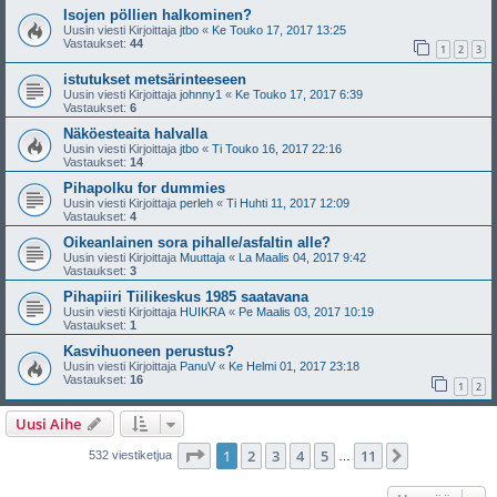
Isojen pöllien halkominen?
Uusin viesti Kirjoittaja
jtbo
«
Ke Touko 17, 2017 13:25
Vastaukset:
44
1
2
3
istutukset metsärinteeseen
Uusin viesti Kirjoittaja
johnny1
«
Ke Touko 17, 2017 6:39
Vastaukset:
6
Näköesteaita halvalla
Uusin viesti Kirjoittaja
jtbo
«
Ti Touko 16, 2017 22:16
Vastaukset:
14
Pihapolku for dummies
Uusin viesti Kirjoittaja
perleh
«
Ti Huhti 11, 2017 12:09
Vastaukset:
4
Oikeanlainen sora pihalle/asfaltin alle?
Uusin viesti Kirjoittaja
Muuttaja
«
La Maalis 04, 2017 9:42
Vastaukset:
3
Pihapiiri Tiilikeskus 1985 saatavana
Uusin viesti Kirjoittaja
HUIKRA
«
Pe Maalis 03, 2017 10:19
Vastaukset:
1
Kasvihuoneen perustus?
Uusin viesti Kirjoittaja
PanuV
«
Ke Helmi 01, 2017 23:18
Vastaukset:
16
1
2
Uusi Aihe
Sivu
1
/
11
1
2
3
4
5
11
Seuraava
532 viestiketjua
…