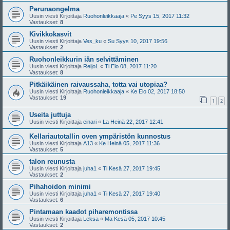
Perunaongelma
Uusin viesti Kirjoittaja
Ruohonleikkaaja
«
Pe Syys 15, 2017 11:32
Vastaukset:
8
Kivikkokasvit
Uusin viesti Kirjoittaja
Ves_ku
«
Su Syys 10, 2017 19:56
Vastaukset:
2
Ruohonleikkurin iän selvittäminen
Uusin viesti Kirjoittaja
ReijoL
«
Ti Elo 08, 2017 11:20
Vastaukset:
8
Pitkäikäinen raivaussaha, totta vai utopiaa?
Uusin viesti Kirjoittaja
Ruohonleikkaaja
«
Ke Elo 02, 2017 18:50
Vastaukset:
19
1
2
Useita juttuja
Uusin viesti Kirjoittaja
einari
«
La Heinä 22, 2017 12:41
Kellariautotallin oven ympäristön kunnostus
Uusin viesti Kirjoittaja
A13
«
Ke Heinä 05, 2017 11:36
Vastaukset:
5
talon reunusta
Uusin viesti Kirjoittaja
juha1
«
Ti Kesä 27, 2017 19:45
Vastaukset:
2
Pihahoidon minimi
Uusin viesti Kirjoittaja
juha1
«
Ti Kesä 27, 2017 19:40
Vastaukset:
6
Pintamaan kaadot piharemontissa
Uusin viesti Kirjoittaja
Leksa
«
Ma Kesä 05, 2017 10:45
Vastaukset:
2