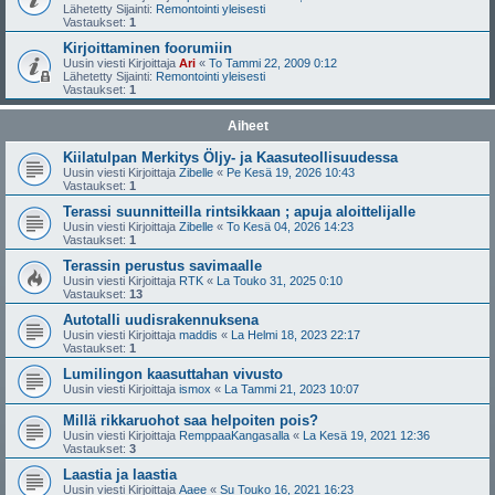
Lähetetty Sijainti:
Remontointi yleisesti
Vastaukset:
1
Kirjoittaminen foorumiin
Uusin viesti Kirjoittaja
Ari
«
To Tammi 22, 2009 0:12
Lähetetty Sijainti:
Remontointi yleisesti
Vastaukset:
1
Aiheet
Kiilatulpan Merkitys Öljy- ja Kaasuteollisuudessa
Uusin viesti Kirjoittaja
Zibelle
«
Pe Kesä 19, 2026 10:43
Vastaukset:
1
Terassi suunnitteilla rintsikkaan ; apuja aloittelijalle
Uusin viesti Kirjoittaja
Zibelle
«
To Kesä 04, 2026 14:23
Vastaukset:
1
Terassin perustus savimaalle
Uusin viesti Kirjoittaja
RTK
«
La Touko 31, 2025 0:10
Vastaukset:
13
Autotalli uudisrakennuksena
Uusin viesti Kirjoittaja
maddis
«
La Helmi 18, 2023 22:17
Vastaukset:
1
Lumilingon kaasuttahan vivusto
Uusin viesti Kirjoittaja
ismox
«
La Tammi 21, 2023 10:07
Millä rikkaruohot saa helpoiten pois?
Uusin viesti Kirjoittaja
RemppaaKangasalla
«
La Kesä 19, 2021 12:36
Vastaukset:
3
Laastia ja laastia
Uusin viesti Kirjoittaja
Aaee
«
Su Touko 16, 2021 16:23