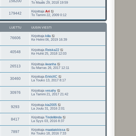
158200
To Maalis 29, 2018 19:59
Kirjoittaja
Ari
179442
To Tammi 22, 2009 0:12
LUETTU
UUSIN VIESTI
Kirjoittaja
kiila
76606
Ke Helmi 06, 2019 16:39
Kirjoittaja
Reiska22
40548
Ke Huhti 25, 2018 12:03
Kirjoittaja
iiwanha
26513
Su Marras 26, 2017 12:11
Kirjoittaja
ErkkiXC
30460
La Touko 13, 2017 8:17
Kirjoittaja
vesahy
30976
La Tammi 21, 2017 21:42
Kirjoittaja
kia2005
9293
La Joulu 31, 2016 2:01
Kirjoittaja
Tindelitinda
8417
La Syys 03, 2016 8:37
Kirjoittaja
maatiaiskissa
7897
Ke Touko 18, 2016 7:33