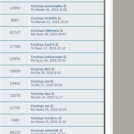
Kirjoittaja
warixenjalka
12860
Pe Maalis 04, 2016 11:05
Kirjoittaja
HUIKRA
9067
To Marras 12, 2015 12:24
Kirjoittaja
millamaria
82747
Ma Syys 28, 2015 18:43
Kirjoittaja
KariFS
17799
To Syys 17, 2015 21:12
Kirjoittaja
kakkaroolari
12954
Pe Syys 04, 2015 20:30
Kirjoittaja
IlleX
16809
Pe Elo 28, 2015 9:16
Kirjoittaja
sini
14442
To Elo 27, 2015 23:20
Kirjoittaja
Apa
10270
Ma Elo 24, 2015 11:17
Kirjoittaja
sini
11792
Ke Heinä 15, 2015 12:24
Kirjoittaja
heinäkuu
7406
Ke Heinä 15, 2015 11:32
Kirjoittaja
matrismik
66122
Ke Huhti 01, 2015 15:54