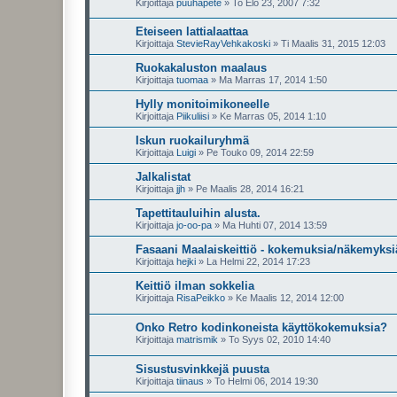
Kirjoittaja
puuhapete
»
To Elo 23, 2007 7:32
Eteiseen lattialaattaa
Kirjoittaja
StevieRayVehkakoski
»
Ti Maalis 31, 2015 12:03
Ruokakaluston maalaus
Kirjoittaja
tuomaa
»
Ma Marras 17, 2014 1:50
Hylly monitoimikoneelle
Kirjoittaja
Piikuliisi
»
Ke Marras 05, 2014 1:10
Iskun ruokailuryhmä
Kirjoittaja
Luigi
»
Pe Touko 09, 2014 22:59
Jalkalistat
Kirjoittaja
jjh
»
Pe Maalis 28, 2014 16:21
Tapettitauluihin alusta.
Kirjoittaja
jo-oo-pa
»
Ma Huhti 07, 2014 13:59
Fasaani Maalaiskeittiö - kokemuksia/näkemyksi
Kirjoittaja
hejki
»
La Helmi 22, 2014 17:23
Keittiö ilman sokkelia
Kirjoittaja
RisaPeikko
»
Ke Maalis 12, 2014 12:00
Onko Retro kodinkoneista käyttökokemuksia?
Kirjoittaja
matrismik
»
To Syys 02, 2010 14:40
Sisustusvinkkejä puusta
Kirjoittaja
tiinaus
»
To Helmi 06, 2014 19:30