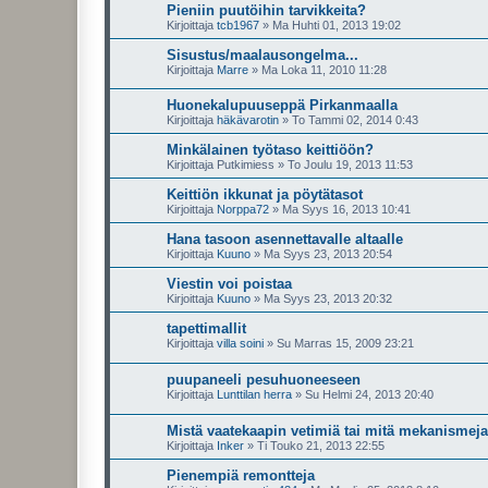
Pieniin puutöihin tarvikkeita?
Kirjoittaja
tcb1967
»
Ma Huhti 01, 2013 19:02
Sisustus/maalausongelma...
Kirjoittaja
Marre
»
Ma Loka 11, 2010 11:28
Huonekalupuuseppä Pirkanmaalla
Kirjoittaja
häkävarotin
»
To Tammi 02, 2014 0:43
Minkälainen työtaso keittiöön?
Kirjoittaja
Putkimiess
»
To Joulu 19, 2013 11:53
Keittiön ikkunat ja pöytätasot
Kirjoittaja
Norppa72
»
Ma Syys 16, 2013 10:41
Hana tasoon asennettavalle altaalle
Kirjoittaja
Kuuno
»
Ma Syys 23, 2013 20:54
Viestin voi poistaa
Kirjoittaja
Kuuno
»
Ma Syys 23, 2013 20:32
tapettimallit
Kirjoittaja
villa soini
»
Su Marras 15, 2009 23:21
puupaneeli pesuhuoneeseen
Kirjoittaja
Lunttilan herra
»
Su Helmi 24, 2013 20:40
Mistä vaatekaapin vetimiä tai mitä mekanismeja
Kirjoittaja
Inker
»
Ti Touko 21, 2013 22:55
Pienempiä remontteja