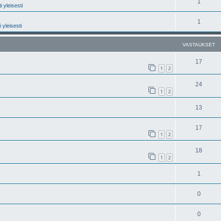
1
 yleisesti
1
 yleisesti
VASTAUKSET
17
1
2
24
1
2
13
17
1
2
18
1
2
1
0
0