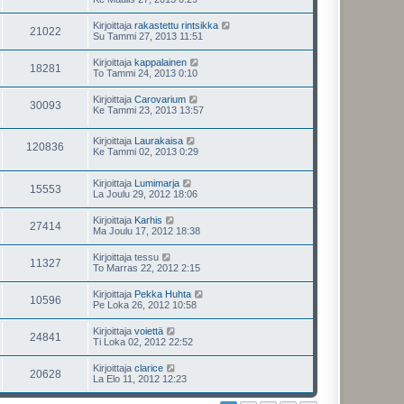
Kirjoittaja
rakastettu rintsikka
21022
Su Tammi 27, 2013 11:51
Kirjoittaja
kappalainen
18281
To Tammi 24, 2013 0:10
Kirjoittaja
Carovarium
30093
Ke Tammi 23, 2013 13:57
Kirjoittaja
Laurakaisa
120836
Ke Tammi 02, 2013 0:29
Kirjoittaja
Lumimarja
15553
La Joulu 29, 2012 18:06
Kirjoittaja
Karhis
27414
Ma Joulu 17, 2012 18:38
Kirjoittaja
tessu
11327
To Marras 22, 2012 2:15
Kirjoittaja
Pekka Huhta
10596
Pe Loka 26, 2012 10:58
Kirjoittaja
voiettä
24841
Ti Loka 02, 2012 22:52
Kirjoittaja
clarice
20628
La Elo 11, 2012 12:23