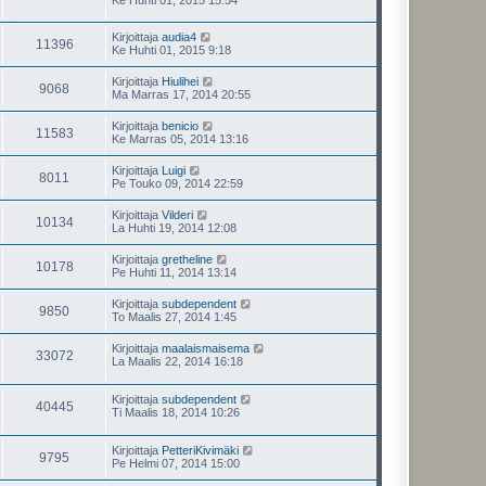
Kirjoittaja
audia4
11396
Ke Huhti 01, 2015 9:18
Kirjoittaja
Hiulihei
9068
Ma Marras 17, 2014 20:55
Kirjoittaja
benicio
11583
Ke Marras 05, 2014 13:16
Kirjoittaja
Luigi
8011
Pe Touko 09, 2014 22:59
Kirjoittaja
Vilderi
10134
La Huhti 19, 2014 12:08
Kirjoittaja
gretheline
10178
Pe Huhti 11, 2014 13:14
Kirjoittaja
subdependent
9850
To Maalis 27, 2014 1:45
Kirjoittaja
maalaismaisema
33072
La Maalis 22, 2014 16:18
Kirjoittaja
subdependent
40445
Ti Maalis 18, 2014 10:26
Kirjoittaja
PetteriKivimäki
9795
Pe Helmi 07, 2014 15:00