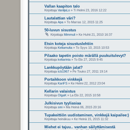
Vallan kaapiton talo
Kirjoittaja
VaniljaLo
»
Ti Helmi 23, 2016 12:22
Lautalattian väri?
Kirjoittaja
Apa
»
To Marras 12, 2015 11:25
50-luvun sisustus
Kirjoittaja
Mimmuli
»
Ke Huhti 21, 2010 16:37
Etsin koteja sisustuslehtiin
Kirjoittaja
Keltamulta
»
To Syys 10, 2015 10:53
Pilaako tapetin poisto märällä puukuitulevyt?
Kirjoittaja
keltarinta
»
To Elo 27, 2015 9:45
Lankkupöytään jalat?
Kirjoittaja
tcb1967
»
Pe Touko 27, 2011 19:14
Portaikkoon vinkkejä
Kirjoittaja
KariFS
»
Ke Helmi 22, 2012 23:04
Kellarin valaistus
Kirjoittaja
OlgaK
»
La Elo 22, 2015 10:58
Julkisivun tyyliasiaa
Kirjoittaja
sini
»
Ma Heinä 06, 2015 20:16
Tupakeittiön uudistaminen, vinkkejä kaipailee:)
Kirjoittaja
heinäkuu
»
Ke Heinä 15, 2015 11:32
Miehet ei tajuu.. vanhan säilyttämisestä