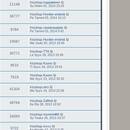
Kirjoittaja
kappalainen
11148
Su Helmi 02, 2014 23:25
Kirjoittaja
Huvilan emäntä
36777
Pe Tammi 03, 2014 10:13
Kirjoittaja
rautakauppias
9784
Pe Tammi 03, 2014 9:42
Kirjoittaja
Huvilan emäntä
19587
Ma Joulu 30, 2013 18:45
Kirjoittaja
TTA
30772
La Syys 28, 2013 15:49
Kirjoittaja
Kuuno
9610
Ti Syys 24, 2013 19:41
Kirjoittaja
Kuuno
7619
Ma Syys 23, 2013 20:32
Kirjoittaja
etro
41304
Ma Syys 16, 2013 22:06
Kirjoittaja
Zaffodi
48764
Ke Elo 28, 2013 10:52
Kirjoittaja
mymmeli80
16060
Su Touko 26, 2013 19:37
Kirjoittaja
tessu
9722
Ke Maalis 27, 2013 0:29