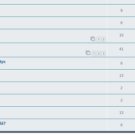
9
6
15
1
2
41
1
2
3
tys
6
13
2
2
13
llä?
6