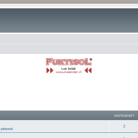
nettu haku
VASTAUKSET
2
yleisesti