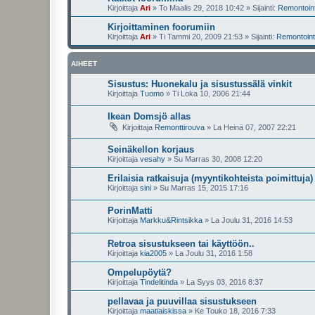
Kirjoittaja
Ari
»
To Maalis 29, 2018 10:42
» Sijainti:
Remontointi
Kirjoittaminen foorumiin
Kirjoittaja
Ari
»
Ti Tammi 20, 2009 21:53
» Sijainti:
Remontointi
AIHEET
Sisustus: Huonekalu ja sisustussälä vinkit
Kirjoittaja
Tuomo
»
Ti Loka 10, 2006 21:44
Ikean Domsjö allas
Kirjoittaja
Remonttirouva
»
La Heinä 07, 2007 22:21
Seinäkellon korjaus
Kirjoittaja
vesahy
»
Su Marras 30, 2008 12:20
Erilaisia ratkaisuja (myyntikohteista poimittuja)
Kirjoittaja
sini
»
Su Marras 15, 2015 17:16
PorinMatti
Kirjoittaja
Markku&Rintsikka
»
La Joulu 31, 2016 14:53
Retroa sisustukseen tai käyttöön..
Kirjoittaja
kia2005
»
La Joulu 31, 2016 1:58
Ompelupöytä?
Kirjoittaja
Tindelitinda
»
La Syys 03, 2016 8:37
pellavaa ja puuvillaa sisustukseen
Kirjoittaja
maatiaiskissa
»
Ke Touko 18, 2016 7:33