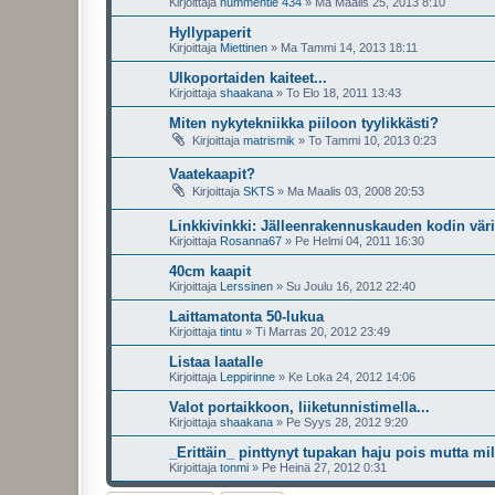
Kirjoittaja
nummentie 434
»
Ma Maalis 25, 2013 8:10
Hyllypaperit
Kirjoittaja
Miettinen
»
Ma Tammi 14, 2013 18:11
Ulkoportaiden kaiteet...
Kirjoittaja
shaakana
»
To Elo 18, 2011 13:43
Miten nykytekniikka piiloon tyylikkästi?
Kirjoittaja
matrismik
»
To Tammi 10, 2013 0:23
Vaatekaapit?
Kirjoittaja
SKTS
»
Ma Maalis 03, 2008 20:53
Linkkivinkki: Jälleenrakennuskauden kodin väri
Kirjoittaja
Rosanna67
»
Pe Helmi 04, 2011 16:30
40cm kaapit
Kirjoittaja
Lerssinen
»
Su Joulu 16, 2012 22:40
Laittamatonta 50-lukua
Kirjoittaja
tintu
»
Ti Marras 20, 2012 23:49
Listaa laatalle
Kirjoittaja
Leppirinne
»
Ke Loka 24, 2012 14:06
Valot portaikkoon, liiketunnistimella...
Kirjoittaja
shaakana
»
Pe Syys 28, 2012 9:20
_Erittäin_ pinttynyt tupakan haju pois mutta mi
Kirjoittaja
tonmi
»
Pe Heinä 27, 2012 0:31