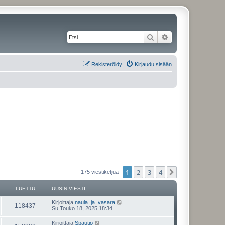
Etsi
Tarkennettu haku
Rekisteröidy
Kirjaudu sisään
1
2
3
4
Seuraava
175 viestiketjua
LUETTU
UUSIN VIESTI
Kirjoittaja
naula_ja_vasara
118437
Su Touko 18, 2025 18:34
Kirjoittaja
Spautio