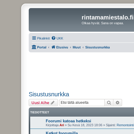
rintamamiestalo.fi
Olkaa hyvät. Sana on vapaa.
Pikalinkit
UKK
Portal
Etusivu
Muut
Sisustusnurkka
Sisustusnurkka
Etsi
Tarken
Uusi Aihe
TIEDOTTEET
Foorumi katoaa hetkeksi
Kirjoittaja
Ari
»
Su Kesä 18, 2023 18:06
» Sijainti:
Remontointi 
Katkot foorumilla