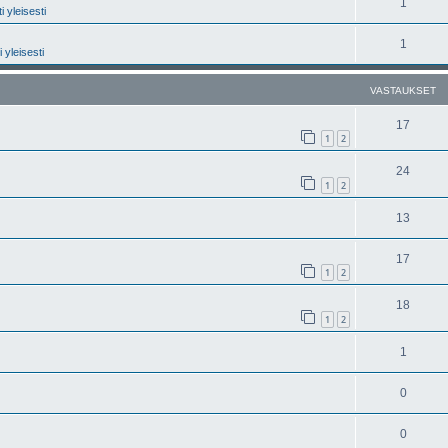
1
 yleisesti
1
 yleisesti
VASTAUKSET
17
1
2
24
1
2
13
17
1
2
18
1
2
1
0
0