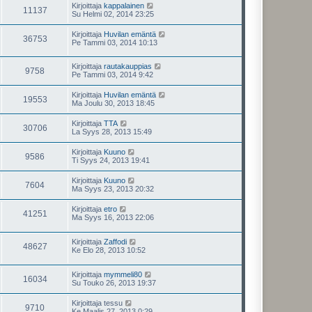
Kirjoittaja
kappalainen
11137
Su Helmi 02, 2014 23:25
Kirjoittaja
Huvilan emäntä
36753
Pe Tammi 03, 2014 10:13
Kirjoittaja
rautakauppias
9758
Pe Tammi 03, 2014 9:42
Kirjoittaja
Huvilan emäntä
19553
Ma Joulu 30, 2013 18:45
Kirjoittaja
TTA
30706
La Syys 28, 2013 15:49
Kirjoittaja
Kuuno
9586
Ti Syys 24, 2013 19:41
Kirjoittaja
Kuuno
7604
Ma Syys 23, 2013 20:32
Kirjoittaja
etro
41251
Ma Syys 16, 2013 22:06
Kirjoittaja
Zaffodi
48627
Ke Elo 28, 2013 10:52
Kirjoittaja
mymmeli80
16034
Su Touko 26, 2013 19:37
Kirjoittaja
tessu
9710
Ke Maalis 27, 2013 0:29