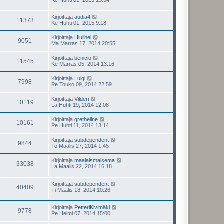
Kirjoittaja
audia4
11373
Ke Huhti 01, 2015 9:18
Kirjoittaja
Hiulihei
9051
Ma Marras 17, 2014 20:55
Kirjoittaja
benicio
11545
Ke Marras 05, 2014 13:16
Kirjoittaja
Luigi
7998
Pe Touko 09, 2014 22:59
Kirjoittaja
Vilderi
10119
La Huhti 19, 2014 12:08
Kirjoittaja
gretheline
10161
Pe Huhti 11, 2014 13:14
Kirjoittaja
subdependent
9844
To Maalis 27, 2014 1:45
Kirjoittaja
maalaismaisema
33038
La Maalis 22, 2014 16:18
Kirjoittaja
subdependent
40409
Ti Maalis 18, 2014 10:26
Kirjoittaja
PetteriKivimäki
9778
Pe Helmi 07, 2014 15:00