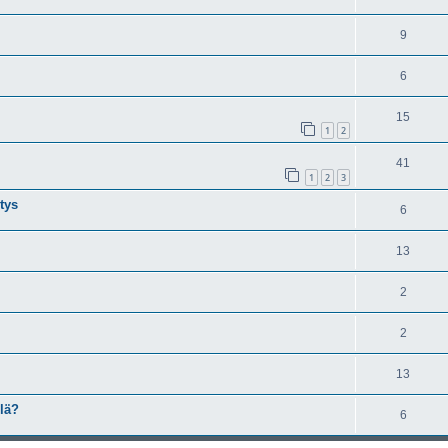
9
6
15
1
2
41
1
2
3
tys
6
13
2
2
13
llä?
6