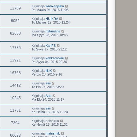
Kirjoittaja
warixenjalka
12769
Pe Maalis 04, 2016 11:05
Kirjoittaja
HUIKRA
9052
To Marras 12, 2015 12:24
Kirjoittaja
millamaria
82658
Ma Syys 28, 2015 18:43
Kirjoittaja
KariFS
17785
To Syys 17, 2015 21:12
Kirjoittaja
kakkaroolari
12921
Pe Syys 04, 2015 20:30
Kirjoittaja
IlleX
16768
Pe Elo 28, 2015 9:16
Kirjoittaja
sini
14412
To Elo 27, 2015 23:20
Kirjoittaja
Apa
10245
Ma Elo 24, 2015 11:17
Kirjoittaja
sini
11781
Ke Heinä 15, 2015 12:24
Kirjoittaja
heinäkuu
7394
Ke Heinä 15, 2015 11:32
Kirjoittaja
matrismik
66023
Ke Huhti 01, 2015 15:54