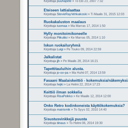
Kirjoittaja
puuhapete
»
To Elo 23, 2007 7:32
Eteiseen lattialaattaa
Kirjoittaja
StevieRayVehkakoski
»
Ti Maalis 31, 2015 12:03
Ruokakaluston maalaus
Kirjoittaja
tuomaa
»
Ma Marras 17, 2014 1:50
Hylly monitoimikoneelle
Kirjoittaja
Piikuliisi
»
Ke Marras 05, 2014 1:10
Iskun ruokailuryhmä
Kirjoittaja
Luigi
»
Pe Touko 09, 2014 22:59
Jalkalistat
Kirjoittaja
jjh
»
Pe Maalis 28, 2014 16:21
Tapettitauluihin alusta.
Kirjoittaja
jo-oo-pa
»
Ma Huhti 07, 2014 13:59
Fasaani Maalaiskeittiö - kokemuksia/näkemyksi
Kirjoittaja
hejki
»
La Helmi 22, 2014 17:23
Keittiö ilman sokkelia
Kirjoittaja
RisaPeikko
»
Ke Maalis 12, 2014 12:00
Onko Retro kodinkoneista käyttökokemuksia?
Kirjoittaja
matrismik
»
To Syys 02, 2010 14:40
Sisustusvinkkejä puusta
Kirjoittaja
tiinaus
»
To Helmi 06, 2014 19:30