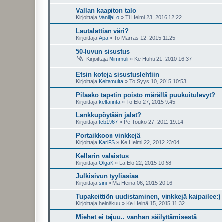
Vallan kaapiton talo
Kirjoittaja
VaniljaLo
»
Ti Helmi 23, 2016 12:22
Lautalattian väri?
Kirjoittaja
Apa
»
To Marras 12, 2015 11:25
50-luvun sisustus
Kirjoittaja
Mimmuli
»
Ke Huhti 21, 2010 16:37
Etsin koteja sisustuslehtiin
Kirjoittaja
Keltamulta
»
To Syys 10, 2015 10:53
Pilaako tapetin poisto märällä puukuitulevyt?
Kirjoittaja
keltarinta
»
To Elo 27, 2015 9:45
Lankkupöytään jalat?
Kirjoittaja
tcb1967
»
Pe Touko 27, 2011 19:14
Portaikkoon vinkkejä
Kirjoittaja
KariFS
»
Ke Helmi 22, 2012 23:04
Kellarin valaistus
Kirjoittaja
OlgaK
»
La Elo 22, 2015 10:58
Julkisivun tyyliasiaa
Kirjoittaja
sini
»
Ma Heinä 06, 2015 20:16
Tupakeittiön uudistaminen, vinkkejä kaipailee:)
Kirjoittaja
heinäkuu
»
Ke Heinä 15, 2015 11:32
Miehet ei tajuu.. vanhan säilyttämisestä