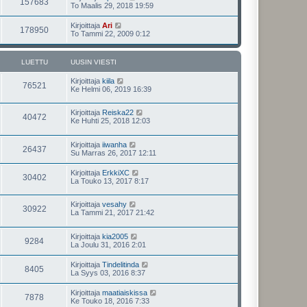
157683
To Maalis 29, 2018 19:59
Kirjoittaja
Ari
178950
To Tammi 22, 2009 0:12
LUETTU
UUSIN VIESTI
Kirjoittaja
kiila
76521
Ke Helmi 06, 2019 16:39
Kirjoittaja
Reiska22
40472
Ke Huhti 25, 2018 12:03
Kirjoittaja
iiwanha
26437
Su Marras 26, 2017 12:11
Kirjoittaja
ErkkiXC
30402
La Touko 13, 2017 8:17
Kirjoittaja
vesahy
30922
La Tammi 21, 2017 21:42
Kirjoittaja
kia2005
9284
La Joulu 31, 2016 2:01
Kirjoittaja
Tindelitinda
8405
La Syys 03, 2016 8:37
Kirjoittaja
maatiaiskissa
7878
Ke Touko 18, 2016 7:33