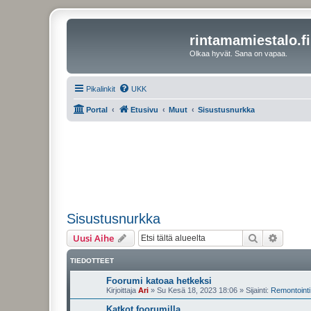
rintamamiestalo.fi
Olkaa hyvät. Sana on vapaa.
Pikalinkit
UKK
Portal
Etusivu
Muut
Sisustusnurkka
Sisustusnurkka
Etsi
Tarken
Uusi Aihe
TIEDOTTEET
Foorumi katoaa hetkeksi
Kirjoittaja
Ari
»
Su Kesä 18, 2023 18:06
» Sijainti:
Remontointi 
Katkot foorumilla