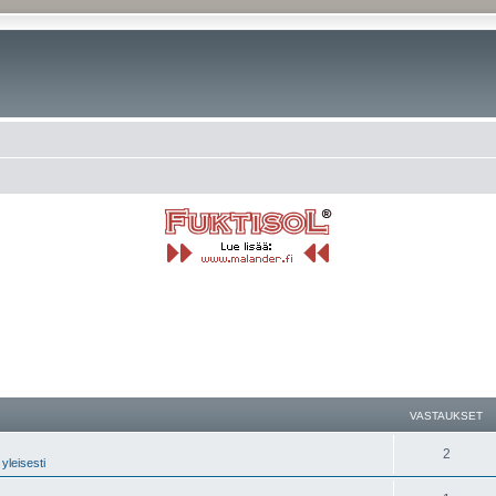
nettu haku
VASTAUKSET
2
yleisesti