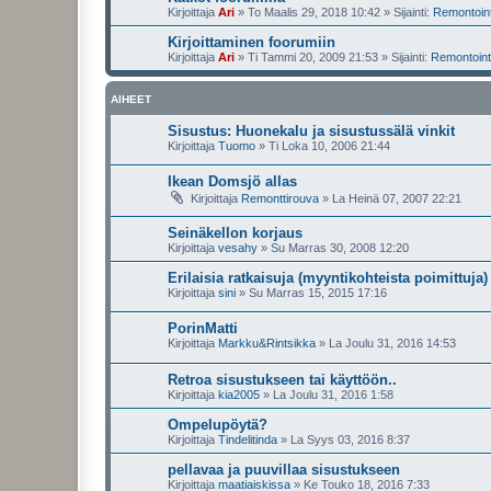
Kirjoittaja
Ari
»
To Maalis 29, 2018 10:42
» Sijainti:
Remontointi
Kirjoittaminen foorumiin
Kirjoittaja
Ari
»
Ti Tammi 20, 2009 21:53
» Sijainti:
Remontointi
AIHEET
Sisustus: Huonekalu ja sisustussälä vinkit
Kirjoittaja
Tuomo
»
Ti Loka 10, 2006 21:44
Ikean Domsjö allas
Kirjoittaja
Remonttirouva
»
La Heinä 07, 2007 22:21
Seinäkellon korjaus
Kirjoittaja
vesahy
»
Su Marras 30, 2008 12:20
Erilaisia ratkaisuja (myyntikohteista poimittuja)
Kirjoittaja
sini
»
Su Marras 15, 2015 17:16
PorinMatti
Kirjoittaja
Markku&Rintsikka
»
La Joulu 31, 2016 14:53
Retroa sisustukseen tai käyttöön..
Kirjoittaja
kia2005
»
La Joulu 31, 2016 1:58
Ompelupöytä?
Kirjoittaja
Tindelitinda
»
La Syys 03, 2016 8:37
pellavaa ja puuvillaa sisustukseen
Kirjoittaja
maatiaiskissa
»
Ke Touko 18, 2016 7:33