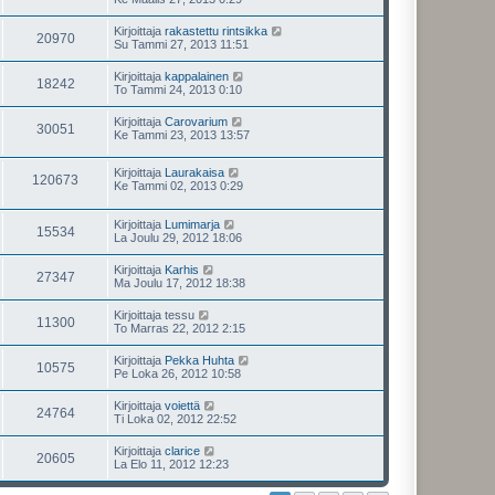
Kirjoittaja
rakastettu rintsikka
20970
Su Tammi 27, 2013 11:51
Kirjoittaja
kappalainen
18242
To Tammi 24, 2013 0:10
Kirjoittaja
Carovarium
30051
Ke Tammi 23, 2013 13:57
Kirjoittaja
Laurakaisa
120673
Ke Tammi 02, 2013 0:29
Kirjoittaja
Lumimarja
15534
La Joulu 29, 2012 18:06
Kirjoittaja
Karhis
27347
Ma Joulu 17, 2012 18:38
Kirjoittaja
tessu
11300
To Marras 22, 2012 2:15
Kirjoittaja
Pekka Huhta
10575
Pe Loka 26, 2012 10:58
Kirjoittaja
voiettä
24764
Ti Loka 02, 2012 22:52
Kirjoittaja
clarice
20605
La Elo 11, 2012 12:23