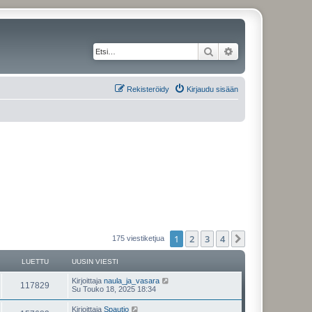
Etsi
Tarkennettu haku
Rekisteröidy
Kirjaudu sisään
1
2
3
4
Seuraava
175 viestiketjua
LUETTU
UUSIN VIESTI
Kirjoittaja
naula_ja_vasara
117829
Su Touko 18, 2025 18:34
Kirjoittaja
Spautio