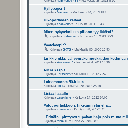
Kirjoittaja
nummentie 434
»
Ma Maalis 25, 2013 8:10
Hyllypaperit
Kirjoittaja
Miettinen
»
Ma Tammi 14, 2013 18:11
Ulkoportaiden kaiteet...
Kirjoittaja
shaakana
»
To Elo 18, 2011 13:43
Miten nykytekniikka piiloon tyylikkästi?
Kirjoittaja
matrismik
»
To Tammi 10, 2013 0:23
Vaatekaapit?
Kirjoittaja
SKTS
»
Ma Maalis 03, 2008 20:53
Linkkivinkki: Jälleenrakennuskauden kodin väri
Kirjoittaja
Rosanna67
»
Pe Helmi 04, 2011 16:30
40cm kaapit
Kirjoittaja
Lerssinen
»
Su Joulu 16, 2012 22:40
Laittamatonta 50-lukua
Kirjoittaja
tintu
»
Ti Marras 20, 2012 23:49
Listaa laatalle
Kirjoittaja
Leppirinne
»
Ke Loka 24, 2012 14:06
Valot portaikkoon, liiketunnistimella...
Kirjoittaja
shaakana
»
Pe Syys 28, 2012 9:20
_Erittäin_ pinttynyt tupakan haju pois mutta mi
Kirjoittaja
tonmi
»
Pe Heinä 27, 2012 0:31