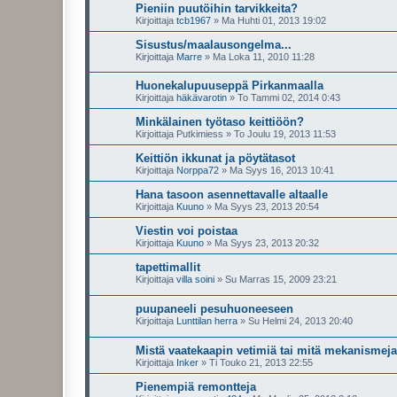
Pieniin puutöihin tarvikkeita?
Kirjoittaja
tcb1967
»
Ma Huhti 01, 2013 19:02
Sisustus/maalausongelma...
Kirjoittaja
Marre
»
Ma Loka 11, 2010 11:28
Huonekalupuuseppä Pirkanmaalla
Kirjoittaja
häkävarotin
»
To Tammi 02, 2014 0:43
Minkälainen työtaso keittiöön?
Kirjoittaja
Putkimiess
»
To Joulu 19, 2013 11:53
Keittiön ikkunat ja pöytätasot
Kirjoittaja
Norppa72
»
Ma Syys 16, 2013 10:41
Hana tasoon asennettavalle altaalle
Kirjoittaja
Kuuno
»
Ma Syys 23, 2013 20:54
Viestin voi poistaa
Kirjoittaja
Kuuno
»
Ma Syys 23, 2013 20:32
tapettimallit
Kirjoittaja
villa soini
»
Su Marras 15, 2009 23:21
puupaneeli pesuhuoneeseen
Kirjoittaja
Lunttilan herra
»
Su Helmi 24, 2013 20:40
Mistä vaatekaapin vetimiä tai mitä mekanismeja
Kirjoittaja
Inker
»
Ti Touko 21, 2013 22:55
Pienempiä remontteja