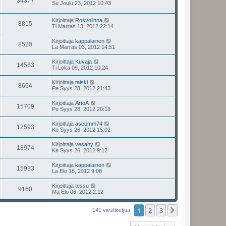
34377
Su Joulu 23, 2012 10:43
Kirjoittaja
Rosvolinna
8815
Ti Marras 13, 2012 22:14
Kirjoittaja
kappalainen
8520
La Marras 03, 2012 14:51
Kirjoittaja
Kuvaja
14563
Ti Loka 09, 2012 10:24
Kirjoittaja
taiski
8664
Pe Syys 28, 2012 21:43
Kirjoittaja
ArtoA
15709
Pe Syys 28, 2012 20:18
Kirjoittaja
ascomm74
12593
Ke Syys 26, 2012 15:02
Kirjoittaja
vesahy
18974
Ke Syys 26, 2012 9:12
Kirjoittaja
kappalainen
15933
La Elo 18, 2012 9:08
Kirjoittaja
tessu
9160
Ma Elo 06, 2012 2:12
1
2
3
Seuraava
141 viestiketjua