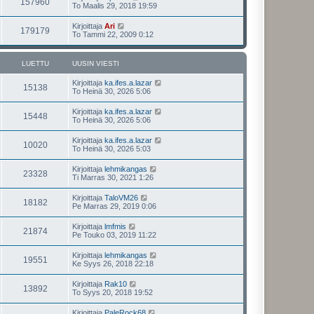
157960
To Maalis 29, 2018 19:59
Kirjoittaja
Ari
179179
To Tammi 22, 2009 0:12
LUETTU
UUSIN VIESTI
Kirjoittaja
ka.ifes.a.lazar
15138
To Heinä 30, 2026 5:06
Kirjoittaja
ka.ifes.a.lazar
15448
To Heinä 30, 2026 5:06
Kirjoittaja
ka.ifes.a.lazar
10020
To Heinä 30, 2026 5:03
Kirjoittaja
lehmikangas
23328
Ti Marras 30, 2021 1:26
Kirjoittaja
TaloVM26
18182
Pe Marras 29, 2019 0:06
Kirjoittaja
lmfmis
21874
Pe Touko 03, 2019 11:22
Kirjoittaja
lehmikangas
19551
Ke Syys 26, 2018 22:18
Kirjoittaja
Rak10
13892
To Syys 20, 2018 19:52
Kirjoittaja
PaleRock68