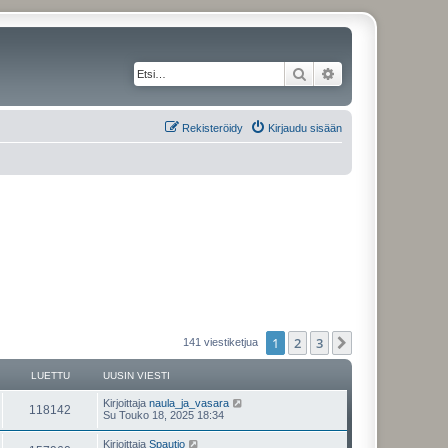
Etsi
Tarkennettu haku
Rekisteröidy
Kirjaudu sisään
1
2
3
Seuraava
141 viestiketjua
LUETTU
UUSIN VIESTI
Kirjoittaja
naula_ja_vasara
118142
Su Touko 18, 2025 18:34
Kirjoittaja
Spautio