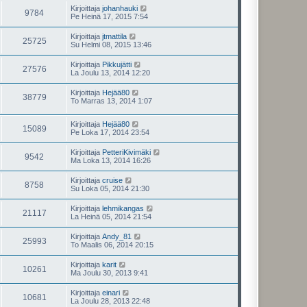
Kirjoittaja
johanhauki
9784
Pe Heinä 17, 2015 7:54
Kirjoittaja
jtmattila
25725
Su Helmi 08, 2015 13:46
Kirjoittaja
Pikkujätti
27576
La Joulu 13, 2014 12:20
Kirjoittaja
Hejää80
38779
To Marras 13, 2014 1:07
Kirjoittaja
Hejää80
15089
Pe Loka 17, 2014 23:54
Kirjoittaja
PetteriKivimäki
9542
Ma Loka 13, 2014 16:26
Kirjoittaja
cruise
8758
Su Loka 05, 2014 21:30
Kirjoittaja
lehmikangas
21117
La Heinä 05, 2014 21:54
Kirjoittaja
Andy_81
25993
To Maalis 06, 2014 20:15
Kirjoittaja
karit
10261
Ma Joulu 30, 2013 9:41
Kirjoittaja
einari
10681
La Joulu 28, 2013 22:48