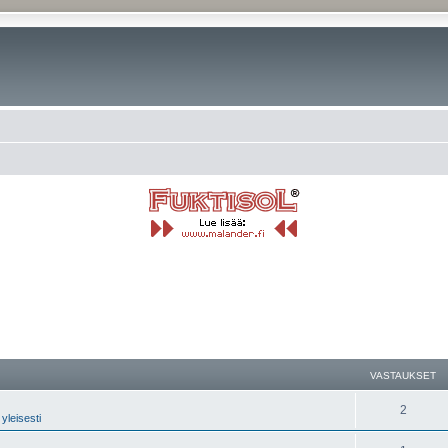
nettu haku
VASTAUKSET
2
yleisesti