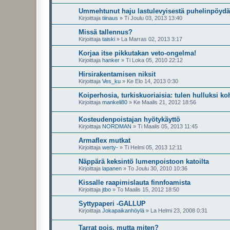
Ummehtunut haju lastulevyisestä puhelinpöydä
Kirjoittaja
tiinaus
»
Ti Joulu 03, 2013 13:40
Missä tallennus?
Kirjoittaja
taiski
»
La Marras 02, 2013 3:17
Korjaa itse pikkutakan veto-ongelma!
Kirjoittaja
hanker
»
Ti Loka 05, 2010 22:12
Hirsirakentamisen niksit
Kirjoittaja
Ves_ku
»
Ke Elo 14, 2013 0:30
Koiperhosia, turkiskuoriaisia: tulen hulluksi koh
Kirjoittaja
mankeli80
»
Ke Maalis 21, 2012 18:56
Kosteudenpoistajan hyötykäyttö
Kirjoittaja
NORDMAN
»
Ti Maalis 05, 2013 11:45
Armaflex mutkat
Kirjoittaja
werty-
»
Ti Helmi 05, 2013 12:11
Näppärä keksintö lumenpoistoon katoilta
Kirjoittaja
lapanen
»
To Joulu 30, 2010 10:36
Kissalle raapimislauta finnfoamista
Kirjoittaja
jtbo
»
To Maalis 15, 2012 18:50
Syttypaperi -GALLUP
Kirjoittaja
Jokapaikanhöylä
»
La Helmi 23, 2008 0:31
Tarrat pois, mutta miten?