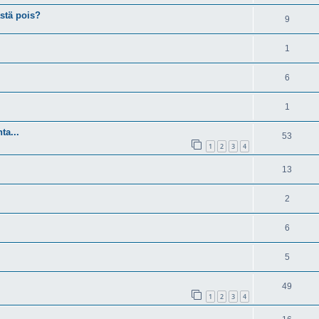
stä pois?
9
1
6
1
ta...
53
1
2
3
4
13
2
6
5
49
1
2
3
4