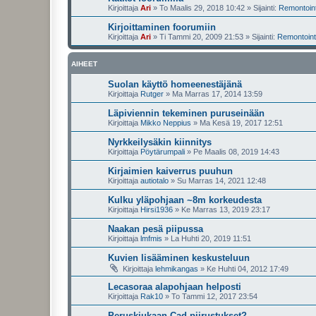
Kirjoittaja
Ari
»
To Maalis 29, 2018 10:42
» Sijainti:
Remontointi
Kirjoittaminen foorumiin
Kirjoittaja
Ari
»
Ti Tammi 20, 2009 21:53
» Sijainti:
Remontointi
AIHEET
Suolan käyttö homeenestäjänä
Kirjoittaja
Rutger
»
Ma Marras 17, 2014 13:59
Läpiviennin tekeminen puruseinään
Kirjoittaja
Mikko Neppius
»
Ma Kesä 19, 2017 12:51
Nyrkkeilysäkin kiinnitys
Kirjoittaja
Pöytärumpali
»
Pe Maalis 08, 2019 14:43
Kirjaimien kaiverrus puuhun
Kirjoittaja
autiotalo
»
Su Marras 14, 2021 12:48
Kulku yläpohjaan ~8m korkeudesta
Kirjoittaja
Hirsi1936
»
Ke Marras 13, 2019 23:17
Naakan pesä piipussa
Kirjoittaja
lmfmis
»
La Huhti 20, 2019 11:51
Kuvien lisääminen keskusteluun
Kirjoittaja
lehmikangas
»
Ke Huhti 04, 2012 17:49
Lecasoraa alapohjaan helposti
Kirjoittaja
Rak10
»
To Tammi 12, 2017 23:54
Peruskiukaan Cad piirustukset?