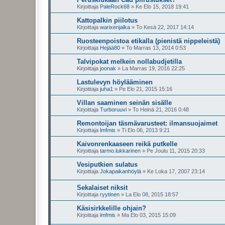
Kirjoittaja
PaleRock68
»
Ke Elo 15, 2018 19:41
Kattopalkin piilotus
Kirjoittaja
warixenjalka
»
To Kesä 22, 2017 14:14
Ruosteenpoistoa etikalla (pienistä nippeleistä)
Kirjoittaja
Hejää80
»
To Marras 13, 2014 0:53
Talvipokat melkein nollabudjetilla
Kirjoittaja
joonak
»
La Marras 19, 2016 22:25
Lastulevyn höylääminen
Kirjoittaja
juha1
»
Pe Elo 21, 2015 15:16
Villan saaminen seinän sisälle
Kirjoittaja
Turboruuvi
»
To Heinä 21, 2016 0:48
Remontoijan täsmävarusteet: ilmansuojaimet
Kirjoittaja
lmfmis
»
Ti Elo 06, 2013 9:21
Kaivonrenkaaseen reikä putkelle
Kirjoittaja
tarmo.lukkarinen
»
Pe Joulu 11, 2015 20:33
Vesiputkien sulatus
Kirjoittaja
Jokapaikanhöylä
»
Ke Loka 17, 2007 23:14
Sekalaiset niksit
Kirjoittaja
ryytinen
»
La Elo 08, 2015 18:57
Käsisirkkelille ohjain?
Kirjoittaja
lmfmis
»
Ma Elo 03, 2015 15:09