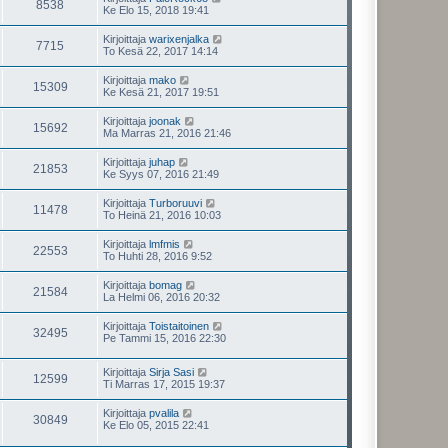
8538
Ke Elo 15, 2018 19:41
Kirjoittaja
warixenjalka
7715
To Kesä 22, 2017 14:14
Kirjoittaja
mako
15309
Ke Kesä 21, 2017 19:51
Kirjoittaja
joonak
15692
Ma Marras 21, 2016 21:46
Kirjoittaja
juhap
21853
Ke Syys 07, 2016 21:49
Kirjoittaja
Turboruuvi
11478
To Heinä 21, 2016 10:03
Kirjoittaja
lmfmis
22553
To Huhti 28, 2016 9:52
Kirjoittaja
bomag
21584
La Helmi 06, 2016 20:32
Kirjoittaja
Toistaitoinen
32495
Pe Tammi 15, 2016 22:30
Kirjoittaja
Sirja Sasi
12599
Ti Marras 17, 2015 19:37
Kirjoittaja
pvalila
30849
Ke Elo 05, 2015 22:41