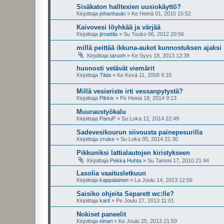
Sisäkaton halltexien uusiokäyttö?
Kirjoittaja
johanhauki
»
Ke Heinä 01, 2015 15:52
Kaivovesi löyhkää ja värjää
Kirjoittaja
jtmattila
»
Su Touko 06, 2012 20:56
millä peittää ikkuna-aukot kunnostuksen ajaksi
Kirjoittaja
taruoh
»
Ke Syys 18, 2013 12:38
huonosti vetävät viemärit
Kirjoittaja
Tilda
»
Ke Kesä 11, 2008 9:15
Millä vesieriste irti vessanpytystä?
Kirjoittaja
Pikkis
»
Pe Heinä 18, 2014 9:13
Muuraustyökalu
Kirjoittaja
PanuP
»
Su Loka 12, 2014 22:49
Sadevesikourun siivousta painepesurilla
Kirjoittaja
cruise
»
Su Loka 05, 2014 21:30
Pikkuniksi lattialautojen kiristykseen
Kirjoittaja
Pekka Huhta
»
Su Tammi 17, 2010 21:44
Lasolia vaaitusletkuun
Kirjoittaja
kappalainen
»
La Joulu 14, 2013 12:56
Saisiko ohjeita Separett wc:lle?
Kirjoittaja
karit
»
Pe Joulu 27, 2013 11:01
Nokiset paneelit
Kirjoittaja
einari
»
Ke Joulu 25, 2013 21:59