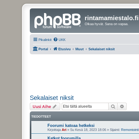
rintamamiestalo.fi
Olkaa hyvät. Sana on vapaa.
Pikalinkit
UKK
Portal
Etusivu
Muut
Sekalaiset niksit
Sekalaiset niksit
Etsi
Tarken
Uusi Aihe
TIEDOTTEET
Foorumi katoaa hetkeksi
Kirjoittaja
Ari
»
Su Kesä 18, 2023 18:06
» Sijainti:
Remontointi 
Katkot foorumilla