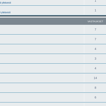
1
 yleisesti
1
 yleisesti
VASTAUKSET
7
7
4
3
4
14
8
6