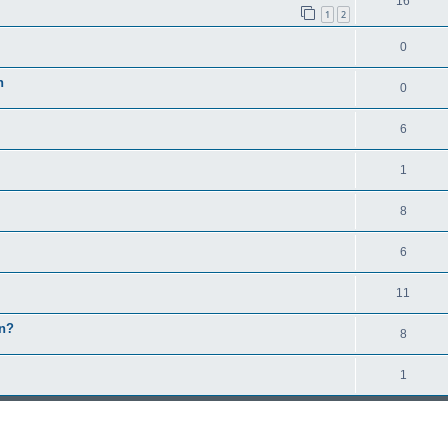
16
1
2
0
n
0
6
1
8
6
11
in?
8
1