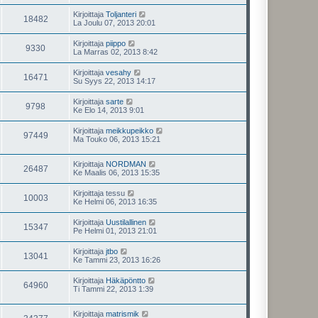
Kirjoittaja
Toljanteri
18482
La Joulu 07, 2013 20:01
Kirjoittaja
piippo
9330
La Marras 02, 2013 8:42
Kirjoittaja
vesahy
16471
Su Syys 22, 2013 14:17
Kirjoittaja
sarte
9798
Ke Elo 14, 2013 9:01
Kirjoittaja
meikkupeikko
97449
Ma Touko 06, 2013 15:21
Kirjoittaja
NORDMAN
26487
Ke Maalis 06, 2013 15:35
Kirjoittaja
tessu
10003
Ke Helmi 06, 2013 16:35
Kirjoittaja
Uustilallinen
15347
Pe Helmi 01, 2013 21:01
Kirjoittaja
jtbo
13041
Ke Tammi 23, 2013 16:26
Kirjoittaja
Häkäpöntto
64960
Ti Tammi 22, 2013 1:39
Kirjoittaja
matrismik