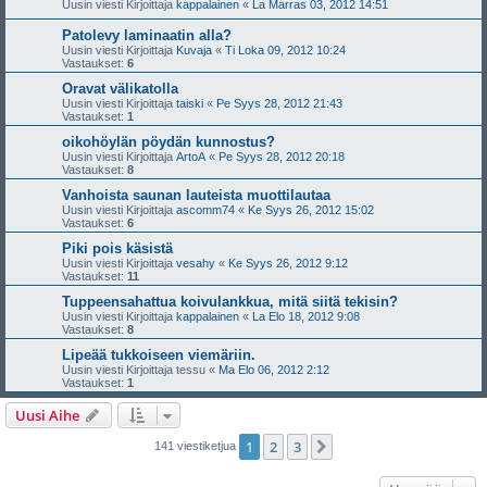
Uusin viesti Kirjoittaja
kappalainen
«
La Marras 03, 2012 14:51
Patolevy laminaatin alla?
Uusin viesti Kirjoittaja
Kuvaja
«
Ti Loka 09, 2012 10:24
Vastaukset:
6
Oravat välikatolla
Uusin viesti Kirjoittaja
taiski
«
Pe Syys 28, 2012 21:43
Vastaukset:
1
oikohöylän pöydän kunnostus?
Uusin viesti Kirjoittaja
ArtoA
«
Pe Syys 28, 2012 20:18
Vastaukset:
8
Vanhoista saunan lauteista muottilautaa
Uusin viesti Kirjoittaja
ascomm74
«
Ke Syys 26, 2012 15:02
Vastaukset:
6
Piki pois käsistä
Uusin viesti Kirjoittaja
vesahy
«
Ke Syys 26, 2012 9:12
Vastaukset:
11
Tuppeensahattua koivulankkua, mitä siitä tekisin?
Uusin viesti Kirjoittaja
kappalainen
«
La Elo 18, 2012 9:08
Vastaukset:
8
Lipeää tukkoiseen viemäriin.
Uusin viesti Kirjoittaja
tessu
«
Ma Elo 06, 2012 2:12
Vastaukset:
1
Uusi Aihe
1
2
3
Seuraava
141 viestiketjua