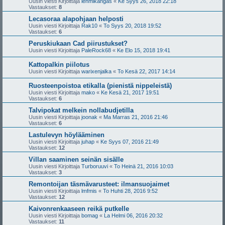
Uusin viesti Kirjoittaja
lehmikangas
«
Ke Syys 26, 2018 22:18
Vastaukset:
8
Lecasoraa alapohjaan helposti
Uusin viesti Kirjoittaja
Rak10
«
To Syys 20, 2018 19:52
Vastaukset:
6
Peruskiukaan Cad piirustukset?
Uusin viesti Kirjoittaja
PaleRock68
«
Ke Elo 15, 2018 19:41
Kattopalkin piilotus
Uusin viesti Kirjoittaja
warixenjalka
«
To Kesä 22, 2017 14:14
Ruosteenpoistoa etikalla (pienistä nippeleistä)
Uusin viesti Kirjoittaja
mako
«
Ke Kesä 21, 2017 19:51
Vastaukset:
6
Talvipokat melkein nollabudjetilla
Uusin viesti Kirjoittaja
joonak
«
Ma Marras 21, 2016 21:46
Vastaukset:
6
Lastulevyn höylääminen
Uusin viesti Kirjoittaja
juhap
«
Ke Syys 07, 2016 21:49
Vastaukset:
12
Villan saaminen seinän sisälle
Uusin viesti Kirjoittaja
Turboruuvi
«
To Heinä 21, 2016 10:03
Vastaukset:
3
Remontoijan täsmävarusteet: ilmansuojaimet
Uusin viesti Kirjoittaja
lmfmis
«
To Huhti 28, 2016 9:52
Vastaukset:
12
Kaivonrenkaaseen reikä putkelle
Uusin viesti Kirjoittaja
bomag
«
La Helmi 06, 2016 20:32
Vastaukset:
11