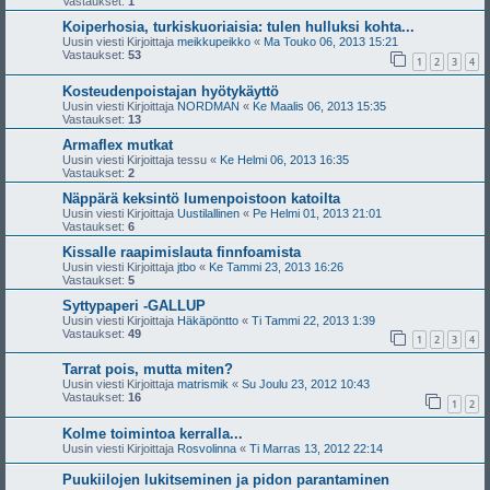
Vastaukset:
1
Koiperhosia, turkiskuoriaisia: tulen hulluksi kohta...
Uusin viesti Kirjoittaja
meikkupeikko
«
Ma Touko 06, 2013 15:21
Vastaukset:
53
1
2
3
4
Kosteudenpoistajan hyötykäyttö
Uusin viesti Kirjoittaja
NORDMAN
«
Ke Maalis 06, 2013 15:35
Vastaukset:
13
Armaflex mutkat
Uusin viesti Kirjoittaja
tessu
«
Ke Helmi 06, 2013 16:35
Vastaukset:
2
Näppärä keksintö lumenpoistoon katoilta
Uusin viesti Kirjoittaja
Uustilallinen
«
Pe Helmi 01, 2013 21:01
Vastaukset:
6
Kissalle raapimislauta finnfoamista
Uusin viesti Kirjoittaja
jtbo
«
Ke Tammi 23, 2013 16:26
Vastaukset:
5
Syttypaperi -GALLUP
Uusin viesti Kirjoittaja
Häkäpöntto
«
Ti Tammi 22, 2013 1:39
Vastaukset:
49
1
2
3
4
Tarrat pois, mutta miten?
Uusin viesti Kirjoittaja
matrismik
«
Su Joulu 23, 2012 10:43
Vastaukset:
16
1
2
Kolme toimintoa kerralla...
Uusin viesti Kirjoittaja
Rosvolinna
«
Ti Marras 13, 2012 22:14
Puukiilojen lukitseminen ja pidon parantaminen