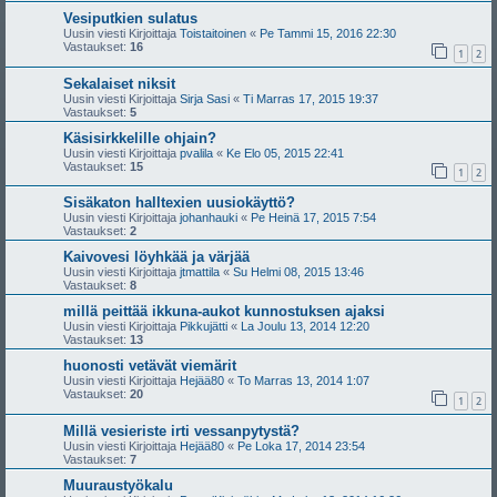
Vesiputkien sulatus
Uusin viesti Kirjoittaja
Toistaitoinen
«
Pe Tammi 15, 2016 22:30
Vastaukset:
16
1
2
Sekalaiset niksit
Uusin viesti Kirjoittaja
Sirja Sasi
«
Ti Marras 17, 2015 19:37
Vastaukset:
5
Käsisirkkelille ohjain?
Uusin viesti Kirjoittaja
pvalila
«
Ke Elo 05, 2015 22:41
Vastaukset:
15
1
2
Sisäkaton halltexien uusiokäyttö?
Uusin viesti Kirjoittaja
johanhauki
«
Pe Heinä 17, 2015 7:54
Vastaukset:
2
Kaivovesi löyhkää ja värjää
Uusin viesti Kirjoittaja
jtmattila
«
Su Helmi 08, 2015 13:46
Vastaukset:
8
millä peittää ikkuna-aukot kunnostuksen ajaksi
Uusin viesti Kirjoittaja
Pikkujätti
«
La Joulu 13, 2014 12:20
Vastaukset:
13
huonosti vetävät viemärit
Uusin viesti Kirjoittaja
Hejää80
«
To Marras 13, 2014 1:07
Vastaukset:
20
1
2
Millä vesieriste irti vessanpytystä?
Uusin viesti Kirjoittaja
Hejää80
«
Pe Loka 17, 2014 23:54
Vastaukset:
7
Muuraustyökalu