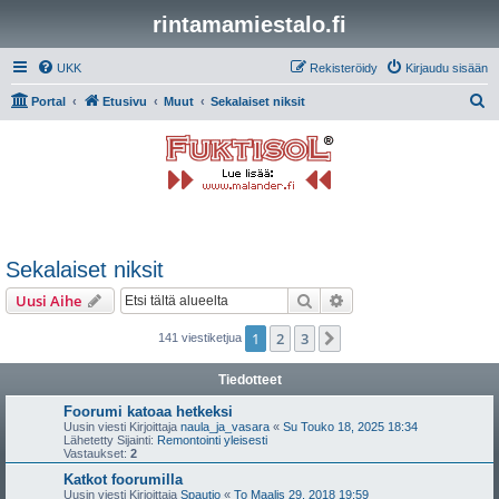
rintamamiestalo.fi
UKK
Rekisteröidy
Kirjaudu sisään
E
Portal
Etusivu
Muut
Sekalaiset niksit
t
s
i
Sekalaiset niksit
Etsi
Tarkennettu haku
Uusi Aihe
1
2
3
Seuraava
141 viestiketjua
Tiedotteet
Foorumi katoaa hetkeksi
Uusin viesti Kirjoittaja
naula_ja_vasara
«
Su Touko 18, 2025 18:34
Lähetetty Sijainti:
Remontointi yleisesti
Vastaukset:
2
Katkot foorumilla
Uusin viesti Kirjoittaja
Spautio
«
To Maalis 29, 2018 19:59