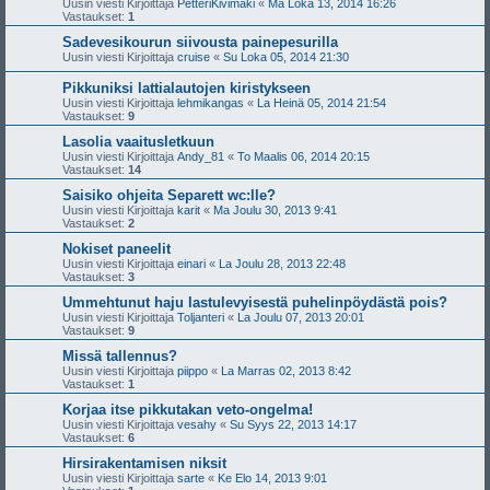
Uusin viesti Kirjoittaja
PetteriKivimäki
«
Ma Loka 13, 2014 16:26
Vastaukset:
1
Sadevesikourun siivousta painepesurilla
Uusin viesti Kirjoittaja
cruise
«
Su Loka 05, 2014 21:30
Pikkuniksi lattialautojen kiristykseen
Uusin viesti Kirjoittaja
lehmikangas
«
La Heinä 05, 2014 21:54
Vastaukset:
9
Lasolia vaaitusletkuun
Uusin viesti Kirjoittaja
Andy_81
«
To Maalis 06, 2014 20:15
Vastaukset:
14
Saisiko ohjeita Separett wc:lle?
Uusin viesti Kirjoittaja
karit
«
Ma Joulu 30, 2013 9:41
Vastaukset:
2
Nokiset paneelit
Uusin viesti Kirjoittaja
einari
«
La Joulu 28, 2013 22:48
Vastaukset:
3
Ummehtunut haju lastulevyisestä puhelinpöydästä pois?
Uusin viesti Kirjoittaja
Toljanteri
«
La Joulu 07, 2013 20:01
Vastaukset:
9
Missä tallennus?
Uusin viesti Kirjoittaja
piippo
«
La Marras 02, 2013 8:42
Vastaukset:
1
Korjaa itse pikkutakan veto-ongelma!
Uusin viesti Kirjoittaja
vesahy
«
Su Syys 22, 2013 14:17
Vastaukset:
6
Hirsirakentamisen niksit
Uusin viesti Kirjoittaja
sarte
«
Ke Elo 14, 2013 9:01