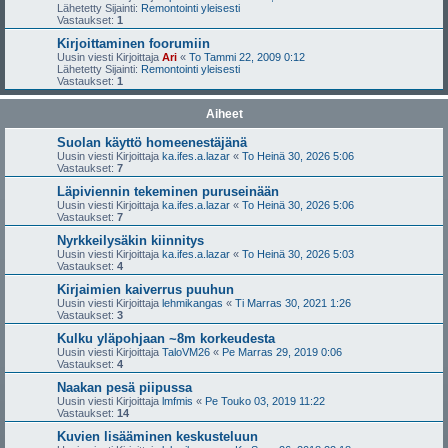
Lähetetty Sijainti:
Remontointi yleisesti
Vastaukset:
1
Kirjoittaminen foorumiin
Uusin viesti Kirjoittaja
Ari
«
To Tammi 22, 2009 0:12
Lähetetty Sijainti:
Remontointi yleisesti
Vastaukset:
1
Aiheet
Suolan käyttö homeenestäjänä
Uusin viesti Kirjoittaja
ka.ifes.a.lazar
«
To Heinä 30, 2026 5:06
Vastaukset:
7
Läpiviennin tekeminen puruseinään
Uusin viesti Kirjoittaja
ka.ifes.a.lazar
«
To Heinä 30, 2026 5:06
Vastaukset:
7
Nyrkkeilysäkin kiinnitys
Uusin viesti Kirjoittaja
ka.ifes.a.lazar
«
To Heinä 30, 2026 5:03
Vastaukset:
4
Kirjaimien kaiverrus puuhun
Uusin viesti Kirjoittaja
lehmikangas
«
Ti Marras 30, 2021 1:26
Vastaukset:
3
Kulku yläpohjaan ~8m korkeudesta
Uusin viesti Kirjoittaja
TaloVM26
«
Pe Marras 29, 2019 0:06
Vastaukset:
4
Naakan pesä piipussa
Uusin viesti Kirjoittaja
lmfmis
«
Pe Touko 03, 2019 11:22
Vastaukset:
14
Kuvien lisääminen keskusteluun