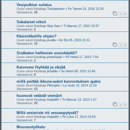
Vesiputkien sulatus
Uusin viesti Kirjoittaja
Toistaitoinen
«
Pe Tammi 15, 2016 22:30
Vastaukset:
16
1
2
Sekalaiset niksit
Uusin viesti Kirjoittaja
Sirja Sasi
«
Ti Marras 17, 2015 19:37
Vastaukset:
5
Käsisirkkelille ohjain?
Uusin viesti Kirjoittaja
pvalila
«
Ke Elo 05, 2015 22:41
Vastaukset:
15
1
2
Sisäkaton halltexien uusiokäyttö?
Uusin viesti Kirjoittaja
johanhauki
«
Pe Heinä 17, 2015 7:54
Vastaukset:
2
Kaivovesi löyhkää ja värjää
Uusin viesti Kirjoittaja
jtmattila
«
Su Helmi 08, 2015 13:46
Vastaukset:
8
millä peittää ikkuna-aukot kunnostuksen ajaksi
Uusin viesti Kirjoittaja
Pikkujätti
«
La Joulu 13, 2014 12:20
Vastaukset:
13
huonosti vetävät viemärit
Uusin viesti Kirjoittaja
Hejää80
«
To Marras 13, 2014 1:07
Vastaukset:
20
1
2
Millä vesieriste irti vessanpytystä?
Uusin viesti Kirjoittaja
Hejää80
«
Pe Loka 17, 2014 23:54
Vastaukset:
7
Muuraustyökalu