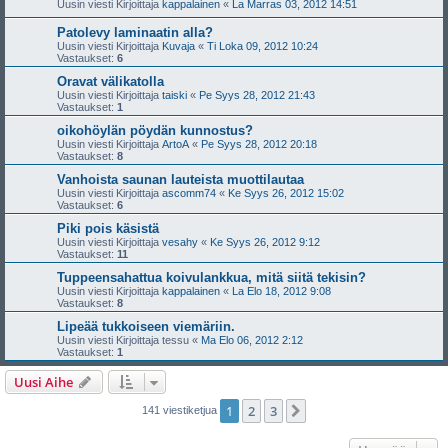
Uusin viesti Kirjoittaja
kappalainen
«
La Marras 03, 2012 14:51
Patolevy laminaatin alla?
Uusin viesti Kirjoittaja
Kuvaja
«
Ti Loka 09, 2012 10:24
Vastaukset:
6
Oravat välikatolla
Uusin viesti Kirjoittaja
taiski
«
Pe Syys 28, 2012 21:43
Vastaukset:
1
oikohöylän pöydän kunnostus?
Uusin viesti Kirjoittaja
ArtoA
«
Pe Syys 28, 2012 20:18
Vastaukset:
8
Vanhoista saunan lauteista muottilautaa
Uusin viesti Kirjoittaja
ascomm74
«
Ke Syys 26, 2012 15:02
Vastaukset:
6
Piki pois käsistä
Uusin viesti Kirjoittaja
vesahy
«
Ke Syys 26, 2012 9:12
Vastaukset:
11
Tuppeensahattua koivulankkua, mitä siitä tekisin?
Uusin viesti Kirjoittaja
kappalainen
«
La Elo 18, 2012 9:08
Vastaukset:
8
Lipeää tukkoiseen viemäriin.
Uusin viesti Kirjoittaja
tessu
«
Ma Elo 06, 2012 2:12
Vastaukset:
1
Uusi Aihe
1
2
3
Seuraava
141 viestiketjua