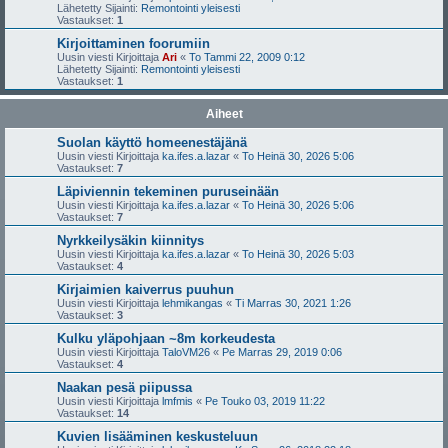
Lähetetty Sijainti:
Remontointi yleisesti
Vastaukset:
1
Kirjoittaminen foorumiin
Uusin viesti Kirjoittaja
Ari
«
To Tammi 22, 2009 0:12
Lähetetty Sijainti:
Remontointi yleisesti
Vastaukset:
1
Aiheet
Suolan käyttö homeenestäjänä
Uusin viesti Kirjoittaja
ka.ifes.a.lazar
«
To Heinä 30, 2026 5:06
Vastaukset:
7
Läpiviennin tekeminen puruseinään
Uusin viesti Kirjoittaja
ka.ifes.a.lazar
«
To Heinä 30, 2026 5:06
Vastaukset:
7
Nyrkkeilysäkin kiinnitys
Uusin viesti Kirjoittaja
ka.ifes.a.lazar
«
To Heinä 30, 2026 5:03
Vastaukset:
4
Kirjaimien kaiverrus puuhun
Uusin viesti Kirjoittaja
lehmikangas
«
Ti Marras 30, 2021 1:26
Vastaukset:
3
Kulku yläpohjaan ~8m korkeudesta
Uusin viesti Kirjoittaja
TaloVM26
«
Pe Marras 29, 2019 0:06
Vastaukset:
4
Naakan pesä piipussa
Uusin viesti Kirjoittaja
lmfmis
«
Pe Touko 03, 2019 11:22
Vastaukset:
14
Kuvien lisääminen keskusteluun