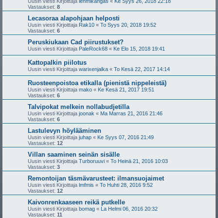
Uusin viesti Kirjoittaja
lehmikangas
«
Ke Syys 26, 2018 22:18
Vastaukset:
8
Lecasoraa alapohjaan helposti
Uusin viesti Kirjoittaja
Rak10
«
To Syys 20, 2018 19:52
Vastaukset:
6
Peruskiukaan Cad piirustukset?
Uusin viesti Kirjoittaja
PaleRock68
«
Ke Elo 15, 2018 19:41
Kattopalkin piilotus
Uusin viesti Kirjoittaja
warixenjalka
«
To Kesä 22, 2017 14:14
Ruosteenpoistoa etikalla (pienistä nippeleistä)
Uusin viesti Kirjoittaja
mako
«
Ke Kesä 21, 2017 19:51
Vastaukset:
6
Talvipokat melkein nollabudjetilla
Uusin viesti Kirjoittaja
joonak
«
Ma Marras 21, 2016 21:46
Vastaukset:
6
Lastulevyn höylääminen
Uusin viesti Kirjoittaja
juhap
«
Ke Syys 07, 2016 21:49
Vastaukset:
12
Villan saaminen seinän sisälle
Uusin viesti Kirjoittaja
Turboruuvi
«
To Heinä 21, 2016 10:03
Vastaukset:
3
Remontoijan täsmävarusteet: ilmansuojaimet
Uusin viesti Kirjoittaja
lmfmis
«
To Huhti 28, 2016 9:52
Vastaukset:
12
Kaivonrenkaaseen reikä putkelle
Uusin viesti Kirjoittaja
bomag
«
La Helmi 06, 2016 20:32
Vastaukset:
11