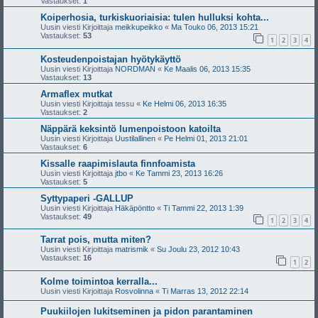
Vastaukset:
1
Koiperhosia, turkiskuoriaisia: tulen hulluksi kohta...
Uusin viesti Kirjoittaja
meikkupeikko
«
Ma Touko 06, 2013 15:21
Vastaukset:
53
1
2
3
4
Kosteudenpoistajan hyötykäyttö
Uusin viesti Kirjoittaja
NORDMAN
«
Ke Maalis 06, 2013 15:35
Vastaukset:
13
Armaflex mutkat
Uusin viesti Kirjoittaja
tessu
«
Ke Helmi 06, 2013 16:35
Vastaukset:
2
Näppärä keksintö lumenpoistoon katoilta
Uusin viesti Kirjoittaja
Uustilallinen
«
Pe Helmi 01, 2013 21:01
Vastaukset:
6
Kissalle raapimislauta finnfoamista
Uusin viesti Kirjoittaja
jtbo
«
Ke Tammi 23, 2013 16:26
Vastaukset:
5
Syttypaperi -GALLUP
Uusin viesti Kirjoittaja
Häkäpöntto
«
Ti Tammi 22, 2013 1:39
Vastaukset:
49
1
2
3
4
Tarrat pois, mutta miten?
Uusin viesti Kirjoittaja
matrismik
«
Su Joulu 23, 2012 10:43
Vastaukset:
16
1
2
Kolme toimintoa kerralla...
Uusin viesti Kirjoittaja
Rosvolinna
«
Ti Marras 13, 2012 22:14
Puukiilojen lukitseminen ja pidon parantaminen