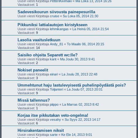
Uusin viesti Kirjoittaja
PetteriKivimäki
«
Ma Loka 13, 2014 16:26
Vastaukset:
1
Sadevesikourun siivousta painepesurilla
Uusin viesti Kirjoittaja
cruise
«
Su Loka 05, 2014 21:30
Pikkuniksi lattialautojen kiristykseen
Uusin viesti Kirjoittaja
lehmikangas
«
La Heinä 05, 2014 21:54
Vastaukset:
9
Lasolia vaaitusletkuun
Uusin viesti Kirjoittaja
Andy_81
«
To Maalis 06, 2014 20:15
Vastaukset:
14
Saisiko ohjeita Separett wc:lle?
Uusin viesti Kirjoittaja
karit
«
Ma Joulu 30, 2013 9:41
Vastaukset:
2
Nokiset paneelit
Uusin viesti Kirjoittaja
einari
«
La Joulu 28, 2013 22:48
Vastaukset:
3
Ummehtunut haju lastulevyisestä puhelinpöydästä pois?
Uusin viesti Kirjoittaja
Toljanteri
«
La Joulu 07, 2013 20:01
Vastaukset:
9
Missä tallennus?
Uusin viesti Kirjoittaja
piippo
«
La Marras 02, 2013 8:42
Vastaukset:
1
Korjaa itse pikkutakan veto-ongelma!
Uusin viesti Kirjoittaja
vesahy
«
Su Syys 22, 2013 14:17
Vastaukset:
6
Hirsirakentamisen niksit
Uusin viesti Kirjoittaja
sarte
«
Ke Elo 14, 2013 9:01