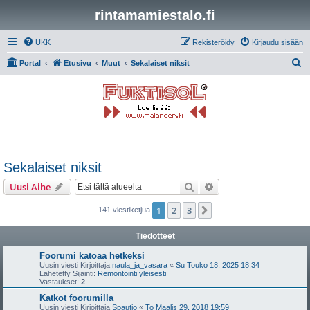
rintamamiestalo.fi
UKK
Rekisteröidy
Kirjaudu sisään
E
Portal
Etusivu
Muut
Sekalaiset niksit
t
s
i
Sekalaiset niksit
Etsi
Tarkennettu haku
Uusi Aihe
1
2
3
Seuraava
141 viestiketjua
Tiedotteet
Foorumi katoaa hetkeksi
Uusin viesti Kirjoittaja
naula_ja_vasara
«
Su Touko 18, 2025 18:34
Lähetetty Sijainti:
Remontointi yleisesti
Vastaukset:
2
Katkot foorumilla
Uusin viesti Kirjoittaja
Spautio
«
To Maalis 29, 2018 19:59