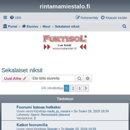
rintamamiestalo.fi
UKK
Rekisteröidy
Kirjaudu sisään
E
Portal
Etusivu
Muut
Sekalaiset niksit
t
s
i
Sekalaiset niksit
Etsi
Tarkennettu haku
Uusi Aihe
1
2
3
Seuraava
141 viestiketjua
Tiedotteet
Foorumi katoaa hetkeksi
Uusin viesti Kirjoittaja
naula_ja_vasara
«
Su Touko 18, 2025 18:34
Lähetetty Sijainti:
Remontointi yleisesti
Vastaukset:
2
Katkot foorumilla
Uusin viesti Kirjoittaja
Spautio
«
To Maalis 29, 2018 19:59