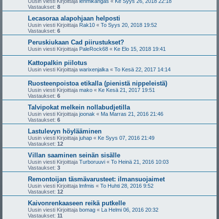
Uusin viesti Kirjoittaja
lehmikangas
«
Ke Syys 26, 2018 22:18
Vastaukset:
8
Lecasoraa alapohjaan helposti
Uusin viesti Kirjoittaja
Rak10
«
To Syys 20, 2018 19:52
Vastaukset:
6
Peruskiukaan Cad piirustukset?
Uusin viesti Kirjoittaja
PaleRock68
«
Ke Elo 15, 2018 19:41
Kattopalkin piilotus
Uusin viesti Kirjoittaja
warixenjalka
«
To Kesä 22, 2017 14:14
Ruosteenpoistoa etikalla (pienistä nippeleistä)
Uusin viesti Kirjoittaja
mako
«
Ke Kesä 21, 2017 19:51
Vastaukset:
6
Talvipokat melkein nollabudjetilla
Uusin viesti Kirjoittaja
joonak
«
Ma Marras 21, 2016 21:46
Vastaukset:
6
Lastulevyn höylääminen
Uusin viesti Kirjoittaja
juhap
«
Ke Syys 07, 2016 21:49
Vastaukset:
12
Villan saaminen seinän sisälle
Uusin viesti Kirjoittaja
Turboruuvi
«
To Heinä 21, 2016 10:03
Vastaukset:
3
Remontoijan täsmävarusteet: ilmansuojaimet
Uusin viesti Kirjoittaja
lmfmis
«
To Huhti 28, 2016 9:52
Vastaukset:
12
Kaivonrenkaaseen reikä putkelle
Uusin viesti Kirjoittaja
bomag
«
La Helmi 06, 2016 20:32
Vastaukset:
11