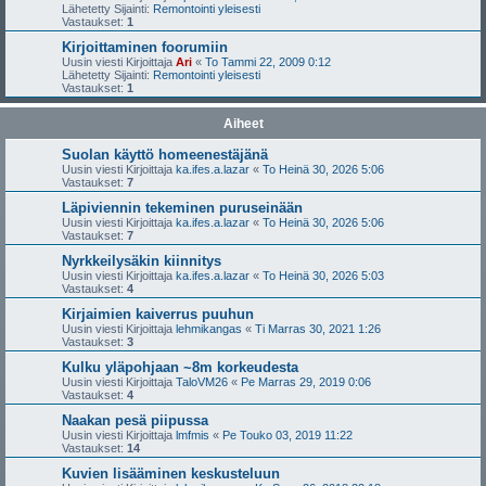
Lähetetty Sijainti:
Remontointi yleisesti
Vastaukset:
1
Kirjoittaminen foorumiin
Uusin viesti Kirjoittaja
Ari
«
To Tammi 22, 2009 0:12
Lähetetty Sijainti:
Remontointi yleisesti
Vastaukset:
1
Aiheet
Suolan käyttö homeenestäjänä
Uusin viesti Kirjoittaja
ka.ifes.a.lazar
«
To Heinä 30, 2026 5:06
Vastaukset:
7
Läpiviennin tekeminen puruseinään
Uusin viesti Kirjoittaja
ka.ifes.a.lazar
«
To Heinä 30, 2026 5:06
Vastaukset:
7
Nyrkkeilysäkin kiinnitys
Uusin viesti Kirjoittaja
ka.ifes.a.lazar
«
To Heinä 30, 2026 5:03
Vastaukset:
4
Kirjaimien kaiverrus puuhun
Uusin viesti Kirjoittaja
lehmikangas
«
Ti Marras 30, 2021 1:26
Vastaukset:
3
Kulku yläpohjaan ~8m korkeudesta
Uusin viesti Kirjoittaja
TaloVM26
«
Pe Marras 29, 2019 0:06
Vastaukset:
4
Naakan pesä piipussa
Uusin viesti Kirjoittaja
lmfmis
«
Pe Touko 03, 2019 11:22
Vastaukset:
14
Kuvien lisääminen keskusteluun