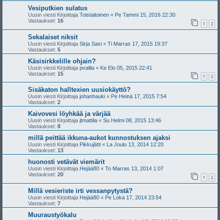
Vesiputkien sulatus
Uusin viesti Kirjoittaja
Toistaitoinen
«
Pe Tammi 15, 2016 22:30
Vastaukset:
16
1
2
Sekalaiset niksit
Uusin viesti Kirjoittaja
Sirja Sasi
«
Ti Marras 17, 2015 19:37
Vastaukset:
5
Käsisirkkelille ohjain?
Uusin viesti Kirjoittaja
pvalila
«
Ke Elo 05, 2015 22:41
Vastaukset:
15
1
2
Sisäkaton halltexien uusiokäyttö?
Uusin viesti Kirjoittaja
johanhauki
«
Pe Heinä 17, 2015 7:54
Vastaukset:
2
Kaivovesi löyhkää ja värjää
Uusin viesti Kirjoittaja
jtmattila
«
Su Helmi 08, 2015 13:46
Vastaukset:
8
millä peittää ikkuna-aukot kunnostuksen ajaksi
Uusin viesti Kirjoittaja
Pikkujätti
«
La Joulu 13, 2014 12:20
Vastaukset:
13
huonosti vetävät viemärit
Uusin viesti Kirjoittaja
Hejää80
«
To Marras 13, 2014 1:07
Vastaukset:
20
1
2
Millä vesieriste irti vessanpytystä?
Uusin viesti Kirjoittaja
Hejää80
«
Pe Loka 17, 2014 23:54
Vastaukset:
7
Muuraustyökalu