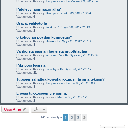
Uusin viesti Kirjoittaja
kappalainen
«
La Marras 03, 2012 14:51
Patolevy laminaatin alla?
Uusin viesti Kirjoittaja
Kuvaja
«
Ti Loka 09, 2012 10:24
Vastaukset:
6
Oravat välikatolla
Uusin viesti Kirjoittaja
taiski
«
Pe Syys 28, 2012 21:43
Vastaukset:
1
oikohöylän pöydän kunnostus?
Uusin viesti Kirjoittaja
ArtoA
«
Pe Syys 28, 2012 20:18
Vastaukset:
8
Vanhoista saunan lauteista muottilautaa
Uusin viesti Kirjoittaja
ascomm74
«
Ke Syys 26, 2012 15:02
Vastaukset:
6
Piki pois käsistä
Uusin viesti Kirjoittaja
vesahy
«
Ke Syys 26, 2012 9:12
Vastaukset:
11
Tuppeensahattua koivulankkua, mitä siitä tekisin?
Uusin viesti Kirjoittaja
kappalainen
«
La Elo 18, 2012 9:08
Vastaukset:
8
Lipeää tukkoiseen viemäriin.
Uusin viesti Kirjoittaja
tessu
«
Ma Elo 06, 2012 2:12
Vastaukset:
1
Uusi Aihe
1
2
3
Seuraava
141 viestiketjua