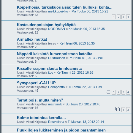
Vastaukset:
1
Koiperhosia, turkiskuoriaisia: tulen hulluksi kohta...
Uusin viesti Kirjoittaja
meikkupeikko
«
Ma Touko 06, 2013 15:21
Vastaukset:
53
1
2
3
4
Kosteudenpoistajan hyötykäyttö
Uusin viesti Kirjoittaja
NORDMAN
«
Ke Maalis 06, 2013 15:35
Vastaukset:
13
Armaflex mutkat
Uusin viesti Kirjoittaja
tessu
«
Ke Helmi 06, 2013 16:35
Vastaukset:
2
Näppärä keksintö lumenpoistoon katoilta
Uusin viesti Kirjoittaja
Uustilallinen
«
Pe Helmi 01, 2013 21:01
Vastaukset:
6
Kissalle raapimislauta finnfoamista
Uusin viesti Kirjoittaja
jtbo
«
Ke Tammi 23, 2013 16:26
Vastaukset:
5
Syttypaperi -GALLUP
Uusin viesti Kirjoittaja
Häkäpöntto
«
Ti Tammi 22, 2013 1:39
Vastaukset:
49
1
2
3
4
Tarrat pois, mutta miten?
Uusin viesti Kirjoittaja
matrismik
«
Su Joulu 23, 2012 10:43
Vastaukset:
16
1
2
Kolme toimintoa kerralla...
Uusin viesti Kirjoittaja
Rosvolinna
«
Ti Marras 13, 2012 22:14
Puukiilojen lukitseminen ja pidon parantaminen