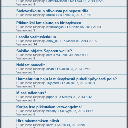
Uusin viesti Kirjoittaja
PetteriKivimäki
«
Ma Loka 13, 2014 16:26
Vastaukset:
1
Sadevesikourun siivousta painepesurilla
Uusin viesti Kirjoittaja
cruise
«
Su Loka 05, 2014 21:30
Pikkuniksi lattialautojen kiristykseen
Uusin viesti Kirjoittaja
lehmikangas
«
La Heinä 05, 2014 21:54
Vastaukset:
9
Lasolia vaaitusletkuun
Uusin viesti Kirjoittaja
Andy_81
«
To Maalis 06, 2014 20:15
Vastaukset:
14
Saisiko ohjeita Separett wc:lle?
Uusin viesti Kirjoittaja
karit
«
Ma Joulu 30, 2013 9:41
Vastaukset:
2
Nokiset paneelit
Uusin viesti Kirjoittaja
einari
«
La Joulu 28, 2013 22:48
Vastaukset:
3
Ummehtunut haju lastulevyisestä puhelinpöydästä pois?
Uusin viesti Kirjoittaja
Toljanteri
«
La Joulu 07, 2013 20:01
Vastaukset:
9
Missä tallennus?
Uusin viesti Kirjoittaja
piippo
«
La Marras 02, 2013 8:42
Vastaukset:
1
Korjaa itse pikkutakan veto-ongelma!
Uusin viesti Kirjoittaja
vesahy
«
Su Syys 22, 2013 14:17
Vastaukset:
6
Hirsirakentamisen niksit
Uusin viesti Kirjoittaja
sarte
«
Ke Elo 14, 2013 9:01