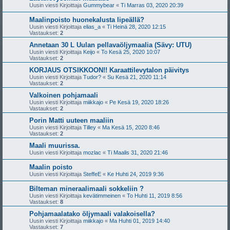
Uusin viesti Kirjoittaja
Gummybear
«
Ti Marras 03, 2020 20:39
Maalinpoisto huonekalusta lipeällä?
Uusin viesti Kirjoittaja
elias_a
«
Ti Heinä 28, 2020 12:15
Vastaukset:
2
Annetaan 30 L Uulan pellavaöljymaalia (Sävy: UTU)
Uusin viesti Kirjoittaja
Keijo
«
To Kesä 25, 2020 10:07
Vastaukset:
2
KORJAUS OTSIKKOON!! Karaattilevytalon päivitys
Uusin viesti Kirjoittaja
Tudor?
«
Su Kesä 21, 2020 11:14
Vastaukset:
2
Valkoinen pohjamaali
Uusin viesti Kirjoittaja
miikkajo
«
Pe Kesä 19, 2020 18:26
Vastaukset:
2
Porin Matti uuteen maaliin
Uusin viesti Kirjoittaja
Tilley
«
Ma Kesä 15, 2020 8:46
Vastaukset:
2
Maali muurissa.
Uusin viesti Kirjoittaja
mozlac
«
Ti Maalis 31, 2020 21:46
Maalin poisto
Uusin viesti Kirjoittaja
SteffeE
«
Ke Huhti 24, 2019 9:36
Bilteman mineraalimaali sokkeliin ?
Uusin viesti Kirjoittaja
kevätimmeinen
«
To Huhti 11, 2019 8:56
Vastaukset:
8
Pohjamaalatako öljymaali valakoisella?
Uusin viesti Kirjoittaja
miikkajo
«
Ma Huhti 01, 2019 14:40
Vastaukset:
7