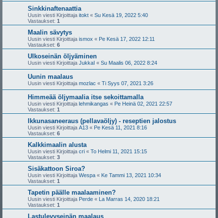
Sinkkinaftenaattia
Uusin viesti Kirjoittaja
itokt
«
Su Kesä 19, 2022 5:40
Vastaukset:
1
Maalin sävytys
Uusin viesti Kirjoittaja
ismox
«
Pe Kesä 17, 2022 12:11
Vastaukset:
6
Ulkoseinän öljyäminen
Uusin viesti Kirjoittaja
JukkaI
«
Su Maalis 06, 2022 8:24
Uunin maalaus
Uusin viesti Kirjoittaja
mozlac
«
Ti Syys 07, 2021 3:26
Himmeää öljymaalia itse sekoittamalla
Uusin viesti Kirjoittaja
lehmikangas
«
Pe Heinä 02, 2021 22:57
Vastaukset:
1
Ikkunasaneeraus (pellavaöljy) - reseptien jalostus
Uusin viesti Kirjoittaja
A13
«
Pe Kesä 11, 2021 8:16
Vastaukset:
6
Kalkkimaalin alusta
Uusin viesti Kirjoittaja
cri
«
To Helmi 11, 2021 15:15
Vastaukset:
3
Sisäkattoon Siroa?
Uusin viesti Kirjoittaja
Wespa
«
Ke Tammi 13, 2021 10:34
Vastaukset:
1
Tapetin päälle maalaaminen?
Uusin viesti Kirjoittaja
Perde
«
La Marras 14, 2020 18:21
Vastaukset:
1
Lastulevyseinän maalaus