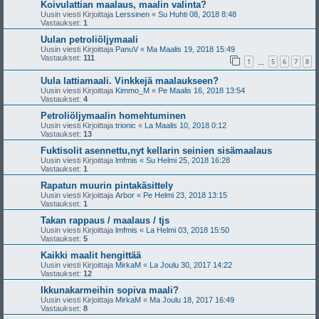
Koivulattian maalaus, maalin valinta?
Uusin viesti Kirjoittaja
Lerssinen
«
Su Huhti 08, 2018 8:48
Vastaukset:
1
Uulan petroliöljymaali
Uusin viesti Kirjoittaja
PanuV
«
Ma Maalis 19, 2018 15:49
Vastaukset:
111
1
5
6
7
8
…
Uula lattiamaali. Vinkkejä maalaukseen?
Uusin viesti Kirjoittaja
Kimmo_M
«
Pe Maalis 16, 2018 13:54
Vastaukset:
4
Petroliöljymaalin homehtuminen
Uusin viesti Kirjoittaja
trionic
«
La Maalis 10, 2018 0:12
Vastaukset:
13
Fuktisolit asennettu,nyt kellarin seinien sisämaalaus
Uusin viesti Kirjoittaja
lmfmis
«
Su Helmi 25, 2018 16:28
Vastaukset:
1
Rapatun muurin pintakäsittely
Uusin viesti Kirjoittaja
Arbor
«
Pe Helmi 23, 2018 13:15
Vastaukset:
1
Takan rappaus / maalaus / tjs
Uusin viesti Kirjoittaja
lmfmis
«
La Helmi 03, 2018 15:50
Vastaukset:
5
Kaikki maalit hengittää
Uusin viesti Kirjoittaja
MirkaM
«
La Joulu 30, 2017 14:22
Vastaukset:
12
Ikkunakarmeihin sopiva maali?
Uusin viesti Kirjoittaja
MirkaM
«
Ma Joulu 18, 2017 16:49
Vastaukset:
8