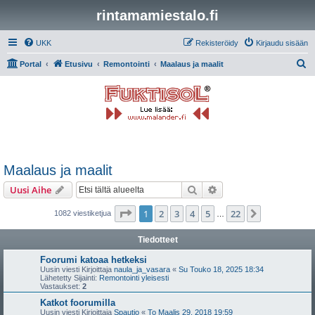
rintamamiestalo.fi
UKK
Rekisteröidy
Kirjaudu sisään
E
Portal
Etusivu
Remontointi
Maalaus ja maalit
t
s
i
Maalaus ja maalit
Etsi
Tarkennettu haku
Uusi Aihe
Sivu
1
/
22
1
2
3
4
5
22
Seuraava
1082 viestiketjua
…
Tiedotteet
Foorumi katoaa hetkeksi
Uusin viesti Kirjoittaja
naula_ja_vasara
«
Su Touko 18, 2025 18:34
Lähetetty Sijainti:
Remontointi yleisesti
Vastaukset:
2
Katkot foorumilla
Uusin viesti Kirjoittaja
Spautio
«
To Maalis 29, 2018 19:59