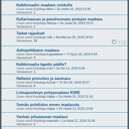
Kalkkimaalin maalaus ruiskulla
Uusin viesti Kirjoittaja
Mise
«
Su Helmi 10, 2019 22:45
Vastaukset:
1
Kellarisaunan ja pesuhuoneen pintojen maalaus
Uusin viesti Kirjoittaja
Wespa
«
Su Joulu 09, 2018 15:52
Vastaukset:
1
Tarkat rajaukset
Uusin viesti Kirjoittaja
mtik
«
Ma Marras 05, 2018 20:53
Vastaukset:
15
1
2
Aaltopeltikaton maalaus
Uusin viesti Kirjoittaja
kappalainen
«
Ti Syys 25, 2018 0:04
Vastaukset:
4
Kalkkimaalia tapetin päälle?
Uusin viesti Kirjoittaja
tv43
«
Su Elo 12, 2018 9:06
Vastaukset:
1
Haltexin pinnoitus ja saumaus
Uusin viesti Kirjoittaja
Kutrak
«
To Elo 09, 2018 20:57
Vastaukset:
6
Liimapuulevyn pohjamaalaus KIIRE
Uusin viesti Kirjoittaja
Halpis
«
Su Heinä 15, 2018 11:16
Seinän puhdistus ennen maalausta
Uusin viesti Kirjoittaja
Halpis
«
Pe Heinä 13, 2018 13:52
Vanhan pihasaunan maalaus
Uusin viesti Kirjoittaja
maenjuh
«
La Huhti 21, 2018 20:40
Vastaukset:
1