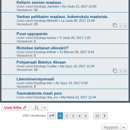
Kellarin seinien maalaus..
Uusin viesti Kirjoittaja
Janetski
«
Ke Joulu 13, 2017 22:00
Vastaukset:
10
Vanhan peltikaton maalaus. kokemuksia maaleista.
Uusin viesti Kirjoittaja
MirkaM
«
La Joulu 09, 2017 13:49
Vastaukset:
23
1
2
Puun uppopaisto
Uusin viesti Kirjoittaja
tuuma
«
Ti Joulu 05, 2017 1:29
Vastaukset:
5
Rintsikan keltaiset ulkovärit?
Uusin viesti Kirjoittaja
lmfmis
«
To Marras 09, 2017 9:43
Vastaukset:
5
Pohjamaali Betolux Akvaan
Uusin viesti Kirjoittaja
Turilas
«
Ma Syys 18, 2017 12:34
Vastaukset:
15
1
2
Lämmöneristysmaali
Uusin viesti Kirjoittaja
kkk
«
Ke Syys 13, 2017 9:00
Vastaukset:
6
Saumakatosta maali pois
Uusin viesti Kirjoittaja
Ves_ku
«
Ma Heinä 10, 2017 12:44
Uusi Aihe
Sivu
1
/
22
1
2
3
4
5
22
Seuraava
1082 viestiketjua
…
Hyppää