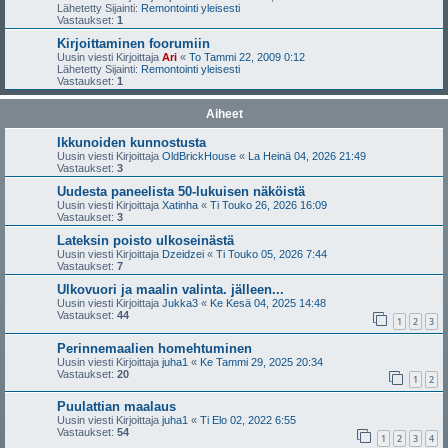
Lähetetty Sijainti:
Remontointi yleisesti
Vastaukset:
1
Kirjoittaminen foorumiin
Uusin viesti Kirjoittaja
Ari
«
To Tammi 22, 2009 0:12
Lähetetty Sijainti:
Remontointi yleisesti
Vastaukset:
1
Aiheet
Ikkunoiden kunnostusta
Uusin viesti Kirjoittaja
OldBrickHouse
«
La Heinä 04, 2026 21:49
Vastaukset:
3
Uudesta paneelista 50-lukuisen näköistä
Uusin viesti Kirjoittaja
Xatinha
«
Ti Touko 26, 2026 16:09
Vastaukset:
3
Lateksin poisto ulkoseinästä
Uusin viesti Kirjoittaja
Dzeidzei
«
Ti Touko 05, 2026 7:44
Vastaukset:
7
Ulkovuori ja maalin valinta. jälleen...
Uusin viesti Kirjoittaja
Jukka3
«
Ke Kesä 04, 2025 14:48
Vastaukset:
44
1
2
3
Perinnemaalien homehtuminen
Uusin viesti Kirjoittaja
juha1
«
Ke Tammi 29, 2025 20:34
Vastaukset:
20
1
2
Puulattian maalaus
Uusin viesti Kirjoittaja
juha1
«
Ti Elo 02, 2022 6:55
Vastaukset:
54
1
2
3
4