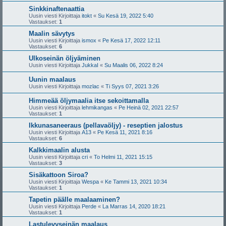
Sinkkinaftenaattia
Uusin viesti Kirjoittaja
itokt
«
Su Kesä 19, 2022 5:40
Vastaukset:
1
Maalin sävytys
Uusin viesti Kirjoittaja
ismox
«
Pe Kesä 17, 2022 12:11
Vastaukset:
6
Ulkoseinän öljyäminen
Uusin viesti Kirjoittaja
JukkaI
«
Su Maalis 06, 2022 8:24
Uunin maalaus
Uusin viesti Kirjoittaja
mozlac
«
Ti Syys 07, 2021 3:26
Himmeää öljymaalia itse sekoittamalla
Uusin viesti Kirjoittaja
lehmikangas
«
Pe Heinä 02, 2021 22:57
Vastaukset:
1
Ikkunasaneeraus (pellavaöljy) - reseptien jalostus
Uusin viesti Kirjoittaja
A13
«
Pe Kesä 11, 2021 8:16
Vastaukset:
6
Kalkkimaalin alusta
Uusin viesti Kirjoittaja
cri
«
To Helmi 11, 2021 15:15
Vastaukset:
3
Sisäkattoon Siroa?
Uusin viesti Kirjoittaja
Wespa
«
Ke Tammi 13, 2021 10:34
Vastaukset:
1
Tapetin päälle maalaaminen?
Uusin viesti Kirjoittaja
Perde
«
La Marras 14, 2020 18:21
Vastaukset:
1
Lastulevyseinän maalaus