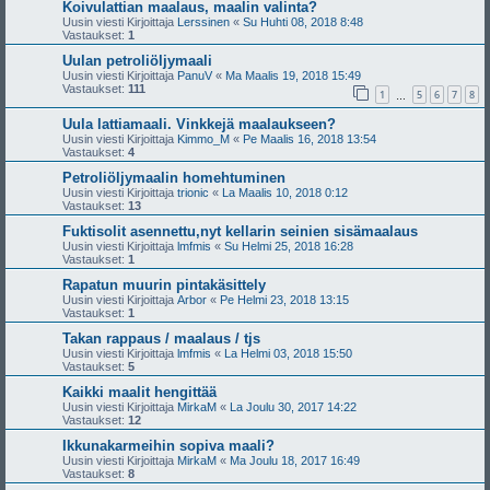
Koivulattian maalaus, maalin valinta?
Uusin viesti Kirjoittaja
Lerssinen
«
Su Huhti 08, 2018 8:48
Vastaukset:
1
Uulan petroliöljymaali
Uusin viesti Kirjoittaja
PanuV
«
Ma Maalis 19, 2018 15:49
Vastaukset:
111
1
5
6
7
8
…
Uula lattiamaali. Vinkkejä maalaukseen?
Uusin viesti Kirjoittaja
Kimmo_M
«
Pe Maalis 16, 2018 13:54
Vastaukset:
4
Petroliöljymaalin homehtuminen
Uusin viesti Kirjoittaja
trionic
«
La Maalis 10, 2018 0:12
Vastaukset:
13
Fuktisolit asennettu,nyt kellarin seinien sisämaalaus
Uusin viesti Kirjoittaja
lmfmis
«
Su Helmi 25, 2018 16:28
Vastaukset:
1
Rapatun muurin pintakäsittely
Uusin viesti Kirjoittaja
Arbor
«
Pe Helmi 23, 2018 13:15
Vastaukset:
1
Takan rappaus / maalaus / tjs
Uusin viesti Kirjoittaja
lmfmis
«
La Helmi 03, 2018 15:50
Vastaukset:
5
Kaikki maalit hengittää
Uusin viesti Kirjoittaja
MirkaM
«
La Joulu 30, 2017 14:22
Vastaukset:
12
Ikkunakarmeihin sopiva maali?
Uusin viesti Kirjoittaja
MirkaM
«
Ma Joulu 18, 2017 16:49
Vastaukset:
8