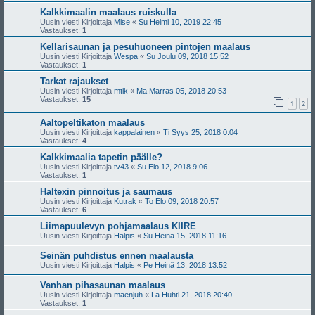
Kalkkimaalin maalaus ruiskulla
Uusin viesti Kirjoittaja
Mise
«
Su Helmi 10, 2019 22:45
Vastaukset:
1
Kellarisaunan ja pesuhuoneen pintojen maalaus
Uusin viesti Kirjoittaja
Wespa
«
Su Joulu 09, 2018 15:52
Vastaukset:
1
Tarkat rajaukset
Uusin viesti Kirjoittaja
mtik
«
Ma Marras 05, 2018 20:53
Vastaukset:
15
1
2
Aaltopeltikaton maalaus
Uusin viesti Kirjoittaja
kappalainen
«
Ti Syys 25, 2018 0:04
Vastaukset:
4
Kalkkimaalia tapetin päälle?
Uusin viesti Kirjoittaja
tv43
«
Su Elo 12, 2018 9:06
Vastaukset:
1
Haltexin pinnoitus ja saumaus
Uusin viesti Kirjoittaja
Kutrak
«
To Elo 09, 2018 20:57
Vastaukset:
6
Liimapuulevyn pohjamaalaus KIIRE
Uusin viesti Kirjoittaja
Halpis
«
Su Heinä 15, 2018 11:16
Seinän puhdistus ennen maalausta
Uusin viesti Kirjoittaja
Halpis
«
Pe Heinä 13, 2018 13:52
Vanhan pihasaunan maalaus
Uusin viesti Kirjoittaja
maenjuh
«
La Huhti 21, 2018 20:40
Vastaukset:
1