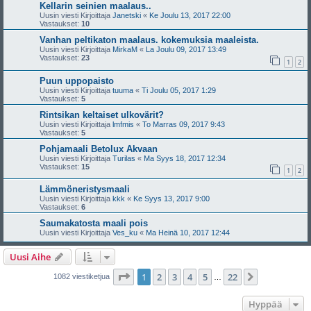
Kellarin seinien maalaus..
Uusin viesti Kirjoittaja
Janetski
«
Ke Joulu 13, 2017 22:00
Vastaukset:
10
Vanhan peltikaton maalaus. kokemuksia maaleista.
Uusin viesti Kirjoittaja
MirkaM
«
La Joulu 09, 2017 13:49
Vastaukset:
23
1
2
Puun uppopaisto
Uusin viesti Kirjoittaja
tuuma
«
Ti Joulu 05, 2017 1:29
Vastaukset:
5
Rintsikan keltaiset ulkovärit?
Uusin viesti Kirjoittaja
lmfmis
«
To Marras 09, 2017 9:43
Vastaukset:
5
Pohjamaali Betolux Akvaan
Uusin viesti Kirjoittaja
Turilas
«
Ma Syys 18, 2017 12:34
Vastaukset:
15
1
2
Lämmöneristysmaali
Uusin viesti Kirjoittaja
kkk
«
Ke Syys 13, 2017 9:00
Vastaukset:
6
Saumakatosta maali pois
Uusin viesti Kirjoittaja
Ves_ku
«
Ma Heinä 10, 2017 12:44
Uusi Aihe
Sivu
1
/
22
1
2
3
4
5
22
Seuraava
1082 viestiketjua
…
Hyppää