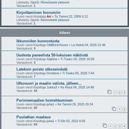
Lähetetty Sijainti:
Remontointi yleisesti
Vastaukset:
1
Kirjoittaminen foorumiin
Uusin viesti Kirjoittaja
Ari
«
To Tammi 22, 2009 0:12
Lähetetty Sijainti:
Remontointi yleisesti
Vastaukset:
1
Aiheet
Ikkunoiden kunnostusta
Uusin viesti Kirjoittaja
OldBrickHouse
«
La Heinä 04, 2026 21:49
Vastaukset:
3
Uudesta paneelista 50-lukuisen näköistä
Uusin viesti Kirjoittaja
Xatinha
«
Ti Touko 26, 2026 16:09
Vastaukset:
3
Lateksin poisto ulkoseinästä
Uusin viesti Kirjoittaja
Dzeidzei
«
Ti Touko 05, 2026 7:44
Vastaukset:
7
Ulkovuori ja maalin valinta. jälleen...
Uusin viesti Kirjoittaja
Jukka3
«
Ke Kesä 04, 2025 14:48
Vastaukset:
44
1
2
3
Perinnemaalien homehtuminen
Uusin viesti Kirjoittaja
juha1
«
Ke Tammi 29, 2025 20:34
Vastaukset:
20
1
2
Puulattian maalaus
Uusin viesti Kirjoittaja
juha1
«
Ti Elo 02, 2022 6:55
Vastaukset:
54
1
2
3
4