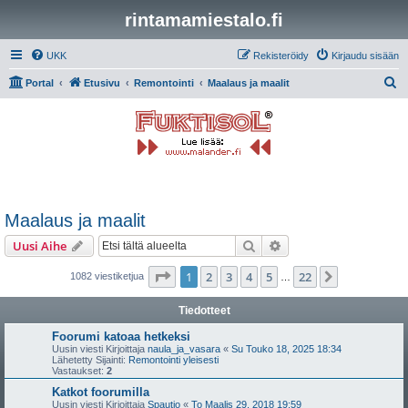
rintamamiestalo.fi
UKK
Rekisteröidy
Kirjaudu sisään
E
Portal
Etusivu
Remontointi
Maalaus ja maalit
t
s
i
Maalaus ja maalit
Etsi
Tarkennettu haku
Uusi Aihe
Sivu
1
/
22
1
2
3
4
5
22
Seuraava
1082 viestiketjua
…
Tiedotteet
Foorumi katoaa hetkeksi
Uusin viesti Kirjoittaja
naula_ja_vasara
«
Su Touko 18, 2025 18:34
Lähetetty Sijainti:
Remontointi yleisesti
Vastaukset:
2
Katkot foorumilla
Uusin viesti Kirjoittaja
Spautio
«
To Maalis 29, 2018 19:59