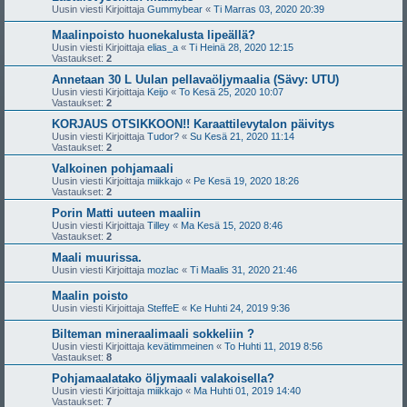
Uusin viesti Kirjoittaja
Gummybear
«
Ti Marras 03, 2020 20:39
Maalinpoisto huonekalusta lipeällä?
Uusin viesti Kirjoittaja
elias_a
«
Ti Heinä 28, 2020 12:15
Vastaukset:
2
Annetaan 30 L Uulan pellavaöljymaalia (Sävy: UTU)
Uusin viesti Kirjoittaja
Keijo
«
To Kesä 25, 2020 10:07
Vastaukset:
2
KORJAUS OTSIKKOON!! Karaattilevytalon päivitys
Uusin viesti Kirjoittaja
Tudor?
«
Su Kesä 21, 2020 11:14
Vastaukset:
2
Valkoinen pohjamaali
Uusin viesti Kirjoittaja
miikkajo
«
Pe Kesä 19, 2020 18:26
Vastaukset:
2
Porin Matti uuteen maaliin
Uusin viesti Kirjoittaja
Tilley
«
Ma Kesä 15, 2020 8:46
Vastaukset:
2
Maali muurissa.
Uusin viesti Kirjoittaja
mozlac
«
Ti Maalis 31, 2020 21:46
Maalin poisto
Uusin viesti Kirjoittaja
SteffeE
«
Ke Huhti 24, 2019 9:36
Bilteman mineraalimaali sokkeliin ?
Uusin viesti Kirjoittaja
kevätimmeinen
«
To Huhti 11, 2019 8:56
Vastaukset:
8
Pohjamaalatako öljymaali valakoisella?
Uusin viesti Kirjoittaja
miikkajo
«
Ma Huhti 01, 2019 14:40
Vastaukset:
7