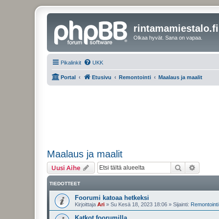
rintamamiestalo.fi
Olkaa hyvät. Sana on vapaa.
Pikalinkit
UKK
Portal
Etusivu
Remontointi
Maalaus ja maalit
Maalaus ja maalit
Etsi
Tarken
Uusi Aihe
TIEDOTTEET
Foorumi katoaa hetkeksi
Kirjoittaja
Ari
»
Su Kesä 18, 2023 18:06
» Sijainti:
Remontointi 
Katkot foorumilla