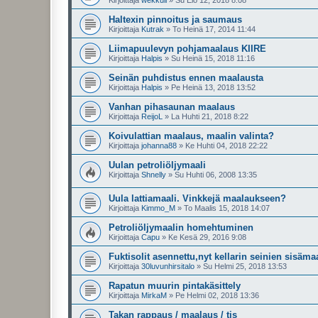
Kirjoittaja
wekkuli
»
Su Elo 12, 2018 8:08
Haltexin pinnoitus ja saumaus
Kirjoittaja
Kutrak
»
To Heinä 17, 2014 11:44
Liimapuulevyn pohjamaalaus KIIRE
Kirjoittaja
Halpis
»
Su Heinä 15, 2018 11:16
Seinän puhdistus ennen maalausta
Kirjoittaja
Halpis
»
Pe Heinä 13, 2018 13:52
Vanhan pihasaunan maalaus
Kirjoittaja
ReijoL
»
La Huhti 21, 2018 8:22
Koivulattian maalaus, maalin valinta?
Kirjoittaja
johanna88
»
Ke Huhti 04, 2018 22:22
Uulan petroliöljymaali
Kirjoittaja
Shnelly
»
Su Huhti 06, 2008 13:35
Uula lattiamaali. Vinkkejä maalaukseen?
Kirjoittaja
Kimmo_M
»
To Maalis 15, 2018 14:07
Petroliöljymaalin homehtuminen
Kirjoittaja
Capu
»
Ke Kesä 29, 2016 9:08
Fuktisolit asennettu,nyt kellarin seinien sisäma
Kirjoittaja
30luvunhirsitalo
»
Su Helmi 25, 2018 13:53
Rapatun muurin pintakäsittely
Kirjoittaja
MirkaM
»
Pe Helmi 02, 2018 13:36
Takan rappaus / maalaus / tjs