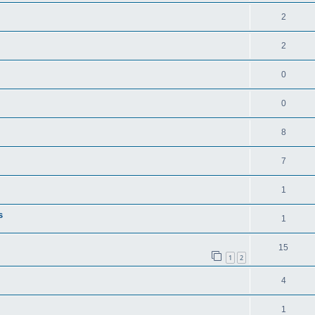
2
2
0
0
8
7
1
s
1
15
1
2
4
1