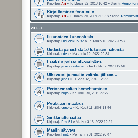
Kirjoittaja
Ari
»
To Maalis 29, 2018 10:42
» Sijainti:
Remontointi
Kirjoittaminen foorumiin
Kirjoittaja
Ari
»
Ti Tammi 20, 2009 21:53
» Sijainti:
Remontointi
AIHEET
Ikkunoiden kunnostusta
Kirjoittaja
OldBrickHouse
»
La Touko 16, 2026 20:53
Uudesta paneelista 50-lukuisen näköistä
Kirjoittaja
edva
»
Ma Joulu 12, 2022 20:33
Lateksin poisto ulkoseinästä
Kirjoittaja
jarmo.vanhanen
»
Pe Huhti 07, 2023 19:58
Ulkovuori ja maalin valinta. jälleen...
Kirjoittaja
juha1
»
Ti Kesä 12, 2012 12:22
Perinnemaalien homehtuminen
Kirjoittaja
nupa
»
Ke Joulu 30, 2015 22:27
Puulattian maalaus
Kirjoittaja
oppera
»
Ke Kesä 11, 2008 13:54
Sinkkinaftenaattia
Kirjoittaja
Rmt 54
»
Ma Kesä 13, 2022 12:24
Maalin sävytys
Kirjoittaja
hnu1
»
Ma Tammi 31, 2022 20:07