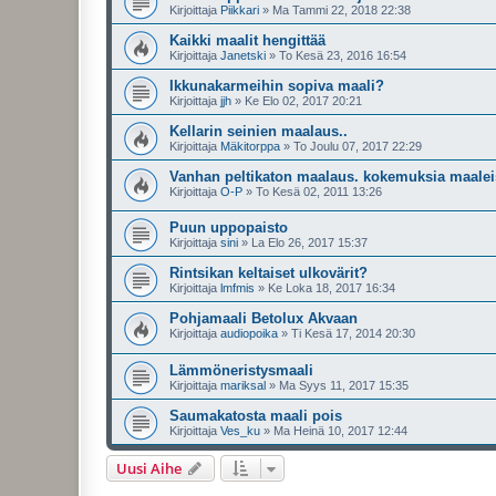
Kirjoittaja
Piikkari
»
Ma Tammi 22, 2018 22:38
Kaikki maalit hengittää
Kirjoittaja
Janetski
»
To Kesä 23, 2016 16:54
Ikkunakarmeihin sopiva maali?
Kirjoittaja
jjh
»
Ke Elo 02, 2017 20:21
Kellarin seinien maalaus..
Kirjoittaja
Mäkitorppa
»
To Joulu 07, 2017 22:29
Vanhan peltikaton maalaus. kokemuksia maalei
Kirjoittaja
O-P
»
To Kesä 02, 2011 13:26
Puun uppopaisto
Kirjoittaja
sini
»
La Elo 26, 2017 15:37
Rintsikan keltaiset ulkovärit?
Kirjoittaja
lmfmis
»
Ke Loka 18, 2017 16:34
Pohjamaali Betolux Akvaan
Kirjoittaja
audiopoika
»
Ti Kesä 17, 2014 20:30
Lämmöneristysmaali
Kirjoittaja
mariksal
»
Ma Syys 11, 2017 15:35
Saumakatosta maali pois
Kirjoittaja
Ves_ku
»
Ma Heinä 10, 2017 12:44
Uusi Aihe