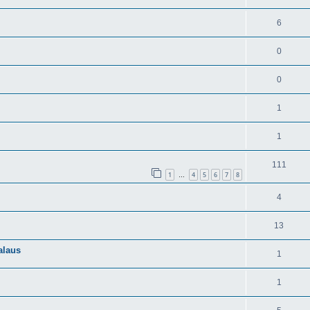
6
0
0
1
1
111
1
4
5
6
7
8
…
4
13
alaus
1
1