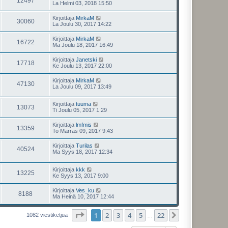
12497
La Helmi 03, 2018 15:50
Kirjoittaja
MirkaM
30060
La Joulu 30, 2017 14:22
Kirjoittaja
MirkaM
16722
Ma Joulu 18, 2017 16:49
Kirjoittaja
Janetski
17718
Ke Joulu 13, 2017 22:00
Kirjoittaja
MirkaM
47130
La Joulu 09, 2017 13:49
Kirjoittaja
tuuma
13073
Ti Joulu 05, 2017 1:29
Kirjoittaja
lmfmis
13359
To Marras 09, 2017 9:43
Kirjoittaja
Turilas
40524
Ma Syys 18, 2017 12:34
Kirjoittaja
kkk
13225
Ke Syys 13, 2017 9:00
Kirjoittaja
Ves_ku
8188
Ma Heinä 10, 2017 12:44
Sivu
1
/
22
1
2
3
4
5
22
Seuraava
1082 viestiketjua
…