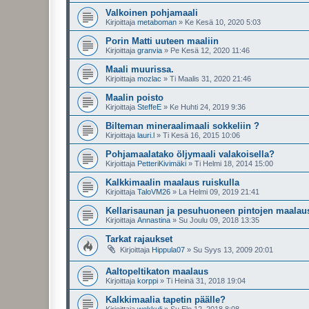
Valkoinen pohjamaali
Kirjoittaja
metaboman
»
Ke Kesä 10, 2020 5:03
Porin Matti uuteen maaliin
Kirjoittaja
granvia
»
Pe Kesä 12, 2020 11:46
Maali muurissa.
Kirjoittaja
mozlac
»
Ti Maalis 31, 2020 21:46
Maalin poisto
Kirjoittaja
SteffeE
»
Ke Huhti 24, 2019 9:36
Bilteman mineraalimaali sokkeliin ?
Kirjoittaja
lauri.l
»
Ti Kesä 16, 2015 10:06
Pohjamaalatako öljymaali valakoisella?
Kirjoittaja
PetteriKivimäki
»
Ti Helmi 18, 2014 15:00
Kalkkimaalin maalaus ruiskulla
Kirjoittaja
TaloVM26
»
La Helmi 09, 2019 21:41
Kellarisaunan ja pesuhuoneen pintojen maalau
Kirjoittaja
Annastina
»
Su Joulu 09, 2018 13:35
Tarkat rajaukset
Kirjoittaja
Hippula07
»
Su Syys 13, 2009 20:01
Aaltopeltikaton maalaus
Kirjoittaja
korppi
»
Ti Heinä 31, 2018 19:04
Kalkkimaalia tapetin päälle?