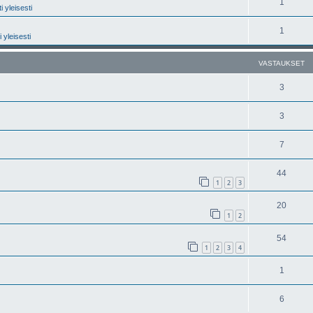
1
 yleisesti
1
 yleisesti
VASTAUKSET
3
3
7
44
1
2
3
20
1
2
54
1
2
3
4
1
6