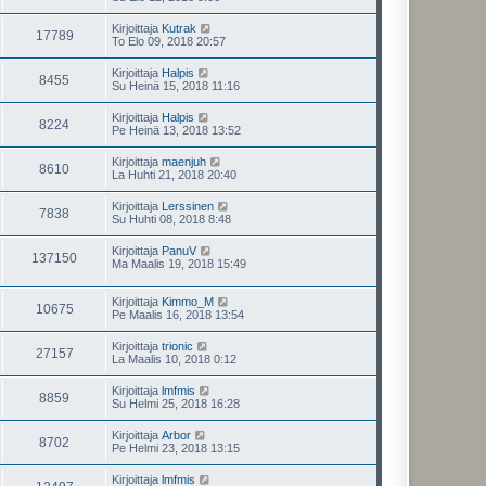
Kirjoittaja
Kutrak
17789
To Elo 09, 2018 20:57
Kirjoittaja
Halpis
8455
Su Heinä 15, 2018 11:16
Kirjoittaja
Halpis
8224
Pe Heinä 13, 2018 13:52
Kirjoittaja
maenjuh
8610
La Huhti 21, 2018 20:40
Kirjoittaja
Lerssinen
7838
Su Huhti 08, 2018 8:48
Kirjoittaja
PanuV
137150
Ma Maalis 19, 2018 15:49
Kirjoittaja
Kimmo_M
10675
Pe Maalis 16, 2018 13:54
Kirjoittaja
trionic
27157
La Maalis 10, 2018 0:12
Kirjoittaja
lmfmis
8859
Su Helmi 25, 2018 16:28
Kirjoittaja
Arbor
8702
Pe Helmi 23, 2018 13:15
Kirjoittaja
lmfmis