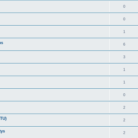
0
0
1
us
6
3
1
1
0
2
UTU)
2
tys
2