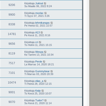
Kirjoittaja
JukkaI
9206
Su Maalis 06, 2022 8:24
Kirjoittaja
mozlac
9900
Ti Syys 07, 2021 3:26
Kirjoittaja
lehmikangas
8338
Pe Heinä 02, 2021 22:57
Kirjoittaja
A13
14781
Pe Kesä 11, 2021 8:16
Kirjoittaja
cri
9656
To Helmi 11, 2021 15:15
Kirjoittaja
Wespa
8119
Ke Tammi 13, 2021 10:34
Kirjoittaja
Perde
7517
La Marras 14, 2020 18:21
Kirjoittaja
Gummybear
7101
Ti Marras 03, 2020 20:39
Kirjoittaja
elias_a
10474
Ti Heinä 28, 2020 12:15
Kirjoittaja
Keijo
9001
To Kesä 25, 2020 10:07
Kirjoittaja
Tudor?
9070
Su Kesä 21, 2020 11:14