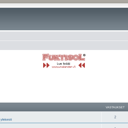
nettu haku
VASTAUKSET
2
yleisesti