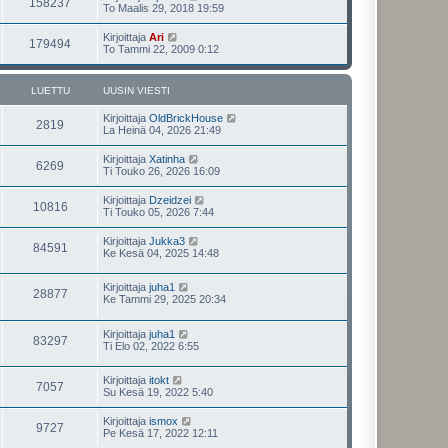
158237
To Maalis 29, 2018 19:59
Kirjoittaja
Ari
179494
To Tammi 22, 2009 0:12
LUETTU
UUSIN VIESTI
Kirjoittaja
OldBrickHouse
2819
La Heinä 04, 2026 21:49
Kirjoittaja
Xatinha
6269
Ti Touko 26, 2026 16:09
Kirjoittaja
Dzeidzei
10816
Ti Touko 05, 2026 7:44
Kirjoittaja
Jukka3
84591
Ke Kesä 04, 2025 14:48
Kirjoittaja
juha1
28877
Ke Tammi 29, 2025 20:34
Kirjoittaja
juha1
83297
Ti Elo 02, 2022 6:55
Kirjoittaja
itokt
7057
Su Kesä 19, 2022 5:40
Kirjoittaja
ismox
9727
Pe Kesä 17, 2022 12:11