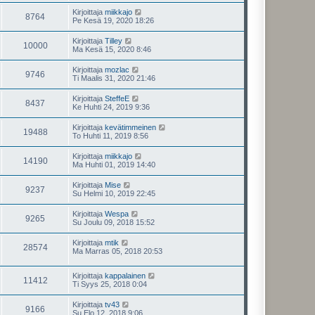
Kirjoittaja
miikkajo
8764
Pe Kesä 19, 2020 18:26
Kirjoittaja
Tilley
10000
Ma Kesä 15, 2020 8:46
Kirjoittaja
mozlac
9746
Ti Maalis 31, 2020 21:46
Kirjoittaja
SteffeE
8437
Ke Huhti 24, 2019 9:36
Kirjoittaja
kevätimmeinen
19488
To Huhti 11, 2019 8:56
Kirjoittaja
miikkajo
14190
Ma Huhti 01, 2019 14:40
Kirjoittaja
Mise
9237
Su Helmi 10, 2019 22:45
Kirjoittaja
Wespa
9265
Su Joulu 09, 2018 15:52
Kirjoittaja
mtik
28574
Ma Marras 05, 2018 20:53
Kirjoittaja
kappalainen
11412
Ti Syys 25, 2018 0:04
Kirjoittaja
tv43
9166
Su Elo 12, 2018 9:06