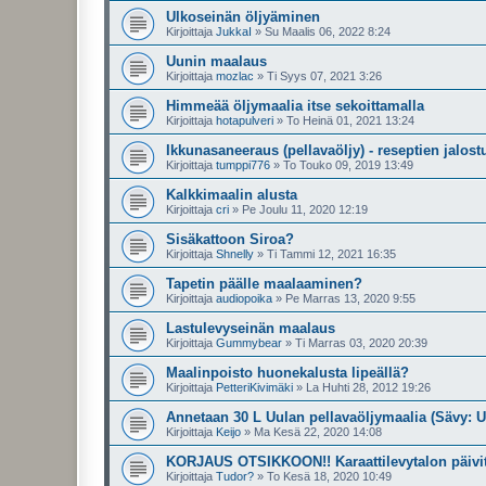
Ulkoseinän öljyäminen
Kirjoittaja
JukkaI
»
Su Maalis 06, 2022 8:24
Uunin maalaus
Kirjoittaja
mozlac
»
Ti Syys 07, 2021 3:26
Himmeää öljymaalia itse sekoittamalla
Kirjoittaja
hotapulveri
»
To Heinä 01, 2021 13:24
Ikkunasaneeraus (pellavaöljy) - reseptien jalost
Kirjoittaja
tumppi776
»
To Touko 09, 2019 13:49
Kalkkimaalin alusta
Kirjoittaja
cri
»
Pe Joulu 11, 2020 12:19
Sisäkattoon Siroa?
Kirjoittaja
Shnelly
»
Ti Tammi 12, 2021 16:35
Tapetin päälle maalaaminen?
Kirjoittaja
audiopoika
»
Pe Marras 13, 2020 9:55
Lastulevyseinän maalaus
Kirjoittaja
Gummybear
»
Ti Marras 03, 2020 20:39
Maalinpoisto huonekalusta lipeällä?
Kirjoittaja
PetteriKivimäki
»
La Huhti 28, 2012 19:26
Annetaan 30 L Uulan pellavaöljymaalia (Sävy: 
Kirjoittaja
Keijo
»
Ma Kesä 22, 2020 14:08
KORJAUS OTSIKKOON!! Karaattilevytalon päivi
Kirjoittaja
Tudor?
»
To Kesä 18, 2020 10:49