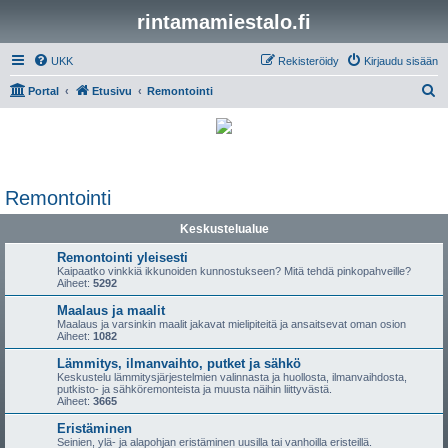
rintamamiestalo.fi
UKK
Rekisteröidy
Kirjaudu sisään
E
Portal
Etusivu
Remontointi
t
s
i
Remontointi
Keskustelualue
Remontointi yleisesti
Kaipaatko vinkkiä ikkunoiden kunnostukseen? Mitä tehdä pinkopahveille?
Aiheet:
5292
Maalaus ja maalit
Maalaus ja varsinkin maalit jakavat mielipiteitä ja ansaitsevat oman osion
Aiheet:
1082
Lämmitys, ilmanvaihto, putket ja sähkö
Keskustelu lämmitysjärjestelmien valinnasta ja huollosta, ilmanvaihdosta,
putkisto- ja sähköremonteista ja muusta näihin liittyvästä.
Aiheet:
3665
Eristäminen
Seinien, ylä- ja alapohjan eristäminen uusilla tai vanhoilla eristeillä.