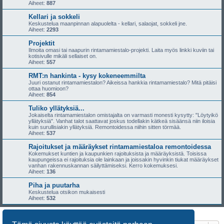
Aiheet:
887
Kellari ja sokkeli
Keskustelua maanpinnan alapuolelta - kellari, salaojat, sokkeli jne.
Aiheet:
2293
Projektit
Ilmoita omasi tai naapurin rintamamiestalo-projekti. Laita myös linkki kuviin tai
kotisivulle mikäli sellaiset on.
Aiheet:
557
RMT:n hankinta - kysy kokeneemmilta
Juuri ostanut rintamamiestalon? Aikeissa hankkia rintamamiestalo? Mitä pitäisi
ottaa huomioon?
Aiheet:
854
Tuliko yllätyksiä...
Jokaiselta rintamamiestalon omistajalta on varmasti monesti kysytty: "Löytyikö
yllätyksiä". Vanhat talot saattavat joskus todellakin kätkeä sisäänsä niin iloisia
kuin surullisiakin yllätyksiä. Remontoidessa niihin sitten törmää.
Aiheet:
537
Rajoitukset ja määräykset rintamamiestaloa remontoidessa
Kokemukset kuntien ja kaupunkien rajoituksista ja määräyksistä. Toisissa
kaupungeissa ei rajoituksia ole lainkaan ja joissakin hyvinkin tiukat määräykset
vanhan rakennuskannan säilyttämiseksi. Kerro kokemuksesi.
Aiheet:
136
Piha ja puutarha
Keskustelua otsikon mukaisesti
Aiheet:
532