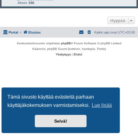
Aiheet:
546
Hyppää
Portal
Etusivu
Kaikki ajat ovat
UTC+03:00
Keskustelufoorumin ohjelmisto
phpBB
® Forum Software © phpBB Limited
Käännös: phpBB Suomi (lurttinen, harritapio, Pettis)
Yksityisyys
|
Ehdot
Tämä sivusto käyttää evästeitä parhaan
käyttäjäkokemuksen varmistamiseksi.
Lue lisää
Selvä!