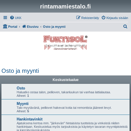
rintamamiestalo.fi
UKK
Rekisteröidy
Kirjaudu sisään
E
Portal
Etusivu
Osto ja myynti
t
s
i
Osto ja myynti
Keskustelualue
Osto
Haluatko ostaa talon, peilioven, takanluukun tai vanhaa lattialautaa.
Aiheet:
1
Myynti
Talo myytävänä, peiliovet hakevat kotia tai remontista jääneet levyt.
Aiheet:
5
Hankintavinkit
Ajatuksena kertoa mm. "järkevän" hintaisista tuotteista ja vinkeistä niiden
hankintaan. Keskustelua myös tarjouksista ja käytetyn tavaran myyntipisteistä
ja kierrätyskeskuksista.