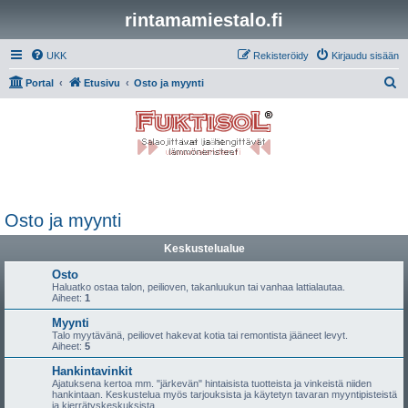
rintamamiestalo.fi
UKK
Rekisteröidy
Kirjaudu sisään
E
Portal
Etusivu
Osto ja myynti
t
s
i
Osto ja myynti
Keskustelualue
Osto
Haluatko ostaa talon, peilioven, takanluukun tai vanhaa lattialautaa.
Aiheet:
1
Myynti
Talo myytävänä, peiliovet hakevat kotia tai remontista jääneet levyt.
Aiheet:
5
Hankintavinkit
Ajatuksena kertoa mm. "järkevän" hintaisista tuotteista ja vinkeistä niiden
hankintaan. Keskustelua myös tarjouksista ja käytetyn tavaran myyntipisteistä
ja kierrätyskeskuksista.