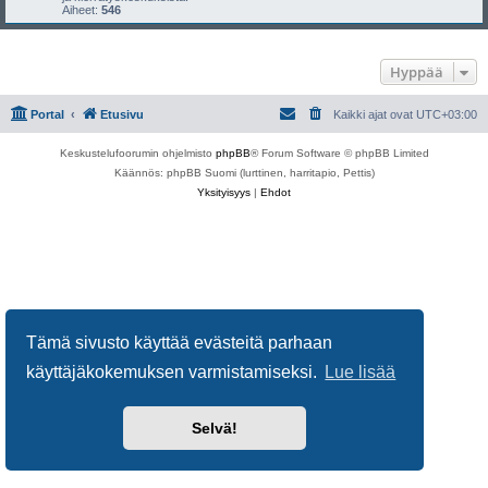
Aiheet:
546
Hyppää
Portal
Etusivu
Kaikki ajat ovat
UTC+03:00
Keskustelufoorumin ohjelmisto
phpBB
® Forum Software © phpBB Limited
Käännös: phpBB Suomi (lurttinen, harritapio, Pettis)
Yksityisyys
|
Ehdot
Tämä sivusto käyttää evästeitä parhaan
käyttäjäkokemuksen varmistamiseksi.
Lue lisää
Selvä!