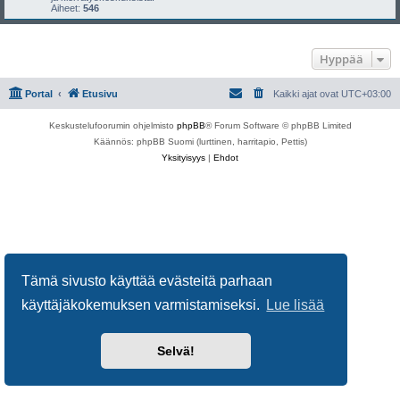
Aiheet:
546
Hyppää
Portal
Etusivu
Kaikki ajat ovat
UTC+03:00
Keskustelufoorumin ohjelmisto
phpBB
® Forum Software © phpBB Limited
Käännös: phpBB Suomi (lurttinen, harritapio, Pettis)
Yksityisyys
|
Ehdot
Tämä sivusto käyttää evästeitä parhaan
käyttäjäkokemuksen varmistamiseksi.
Lue lisää
Selvä!