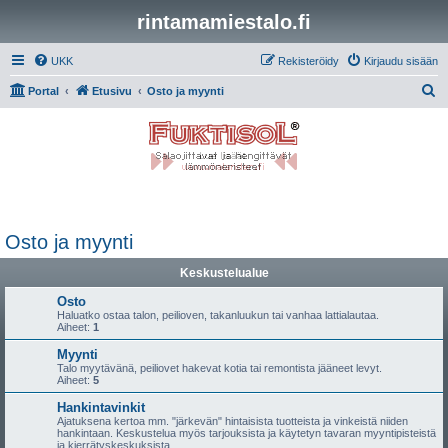
rintamamiestalo.fi
UKK
Rekisteröidy
Kirjaudu sisään
E
Portal
Etusivu
Osto ja myynti
t
s
i
Osto ja myynti
Keskustelualue
Osto
Haluatko ostaa talon, peilioven, takanluukun tai vanhaa lattialautaa.
Aiheet:
1
Myynti
Talo myytävänä, peiliovet hakevat kotia tai remontista jääneet levyt.
Aiheet:
5
Hankintavinkit
Ajatuksena kertoa mm. "järkevän" hintaisista tuotteista ja vinkeistä niiden
hankintaan. Keskustelua myös tarjouksista ja käytetyn tavaran myyntipisteistä
ja kierrätyskeskuksista.