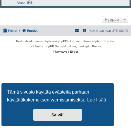
Aiheet:
546
Hyppää
Portal
Etusivu
Kaikki ajat ovat
UTC+03:00
Keskustelufoorumin ohjelmisto
phpBB
® Forum Software © phpBB Limited
Käännös: phpBB Suomi (lurttinen, harritapio, Pettis)
Yksityisyys
|
Ehdot
Tämä sivusto käyttää evästeitä parhaan
käyttäjäkokemuksen varmistamiseksi.
Lue lisää
Selvä!