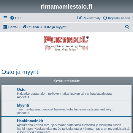
rintamamiestalo.fi
UKK
Rekisteröidy
Kirjaudu sisään
E
Portal
Etusivu
Osto ja myynti
t
s
i
Osto ja myynti
Keskustelualue
Osto
Haluatko ostaa talon, peilioven, takanluukun tai vanhaa lattialautaa.
Aiheet:
1
Myynti
Talo myytävänä, peiliovet hakevat kotia tai remontista jääneet levyt.
Aiheet:
5
Hankintavinkit
Ajatuksena kertoa mm. "järkevän" hintaisista tuotteista ja vinkeistä niiden
hankintaan. Keskustelua myös tarjouksista ja käytetyn tavaran myyntipisteistä
ja kierrätyskeskuksista.