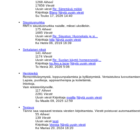
1268
Aiheet
17856
Viestit
Uusin viesti
Re: Siirrettävä mökki
Kirjoittaja
Blanz
Näytä uusin viesti
Su Touko 17, 2026 14:40
Sisustusnurkka
RMT:n sisustusnurkka naisille, miksei ukoillekin.
175
Aiheet
1685
Viestit
Uusin viesti
Re: Sisustus: Huonekalu ja si…
Kirjoittaja
kiila
Näytä uusin viesti
Ke Helmi 06, 2019 16:39
Sekalaiset niksit
141
Aiheet
1174
Viestit
Uusin viesti
Re: Suolan käyttö homeenestäj…
Kirjoittaja
ka.ifes.a.lazar
Näytä uusin viesti
To Heinä 30, 2026 5:06
Henkireikä
Remonttiväsymystä, loppuunpalamista ja kyllästymistä. Vertaistukea luovuttamise
Lapsia, puolisoja, appivanhempia ja kotieläimiä.
Irtiottoja.
Vain rekisteröityneille.
117
Aiheet
2281
Viestit
Uusin viesti
Kirjoittaja
pvalila
Näytä uusin viesti
Su Maalis 09, 2025 12:59
Testaus
Tänne saa vapaasti testata viestien kirjoittamista. Viestit poistuvat automaattisesti
55
Aiheet
139
Viestit
Uusin viesti
testi
Kirjoittaja
Veesta
Näytä uusin viesti
Ke Marras 20, 2024 16:20