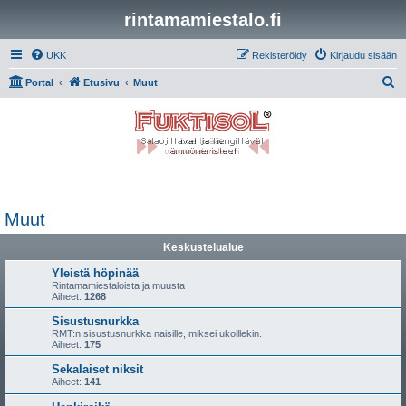
rintamamiestalo.fi
UKK
Rekisteröidy
Kirjaudu sisään
E
Portal
Etusivu
Muut
t
s
i
Muut
Keskustelualue
Yleistä höpinää
Rintamamiestaloista ja muusta
Aiheet:
1268
Sisustusnurkka
RMT:n sisustusnurkka naisille, miksei ukoillekin.
Aiheet:
175
Sekalaiset niksit
Aiheet:
141