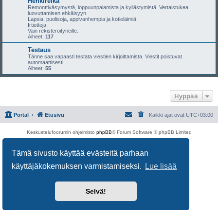
Henkireikä
Remonttiväsymystä, loppuunpalamista ja kyllästymistä. Vertaistukea
luovuttamisen ehkäisyyn.
Lapsia, puolisoja, appivanhempia ja kotieläimiä.
Irtiottoja.
Vain rekisteröityneille.
Aiheet:
117
Testaus
Tänne saa vapaasti testata viestien kirjoittamista. Viestit poistuvat
automaattisesti.
Aiheet:
55
Hyppää
Portal
Etusivu
Kaikki ajat ovat
UTC+03:00
Keskustelufoorumin ohjelmisto
phpBB
® Forum Software © phpBB Limited
Käännös: phpBB Suomi (lurttinen, harritapio, Pettis)
Yksityisyys
|
Ehdot
Tämä sivusto käyttää evästeitä parhaan
käyttäjäkokemuksen varmistamiseksi.
Lue lisää
Selvä!