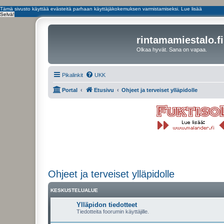
Tämä sivusto käyttää evästeitä parhaan käyttäjäkokemuksen varmistamiseksi.
Lue lisää
Selvä!
rintamamiestalo.fi
Olkaa hyvät. Sana on vapaa.
Pikalinkit
UKK
Portal
Etusivu
Ohjeet ja terveiset ylläpidolle
Ohjeet ja terveiset ylläpidolle
KESKUSTELUALUE
Ylläpidon tiedotteet
Tiedotteita foorumin käyttäjille.