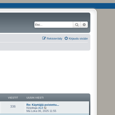
Etsi
Tarkennettu haku
Rekisteröidy
Kirjaudu sisään
VIESTIT
UUSIN VIESTI
Re: Käyttäjiä poistettu...
336
N
Kirjoittaja
A13
ä
Ma Loka 06, 2025 11:55
y