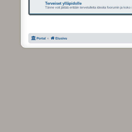
Terveiset ylläpidolle
Tänne voit jättää erittäin tervetulleita ideoita foorumin ja koko
Portal
Etusivu