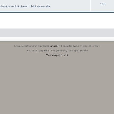
140
 sivuston kehittämiseksi. Heitä ajatuksella.
Keskustelufoorumin ohjelmisto
phpBB
® Forum Software © phpBB Limited
Käännös: phpBB Suomi (lurttinen, harritapio, Pettis)
Yksityisyys
|
Ehdot