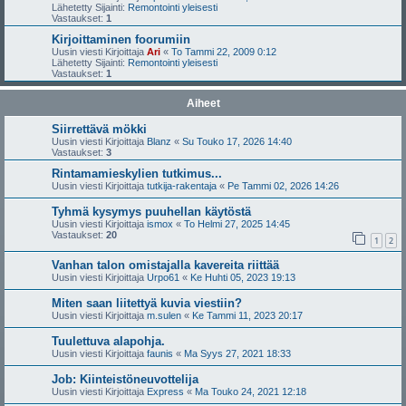
Lähetetty Sijainti:
Remontointi yleisesti
Vastaukset:
1
Kirjoittaminen foorumiin
Uusin viesti Kirjoittaja
Ari
«
To Tammi 22, 2009 0:12
Lähetetty Sijainti:
Remontointi yleisesti
Vastaukset:
1
Aiheet
Siirrettävä mökki
Uusin viesti Kirjoittaja
Blanz
«
Su Touko 17, 2026 14:40
Vastaukset:
3
Rintamamieskylien tutkimus...
Uusin viesti Kirjoittaja
tutkija-rakentaja
«
Pe Tammi 02, 2026 14:26
Tyhmä kysymys puuhellan käytöstä
Uusin viesti Kirjoittaja
ismox
«
To Helmi 27, 2025 14:45
Vastaukset:
20
1
2
Vanhan talon omistajalla kavereita riittää
Uusin viesti Kirjoittaja
Urpo61
«
Ke Huhti 05, 2023 19:13
Miten saan liitettyä kuvia viestiin?
Uusin viesti Kirjoittaja
m.sulen
«
Ke Tammi 11, 2023 20:17
Tuulettuva alapohja.
Uusin viesti Kirjoittaja
faunis
«
Ma Syys 27, 2021 18:33
Job: Kiinteistöneuvottelija
Uusin viesti Kirjoittaja
Express
«
Ma Touko 24, 2021 12:18