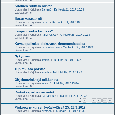
Vastaukset:
6
Suomen surkein nikkari
Uusin viesti Kirjoittaja
Santtu8
«
Ke Kesä 21, 2017 15:03
Vastaukset:
6
Soran varastointi
Uusin viesti Kirjoittaja
perleh
«
Ke Touko 31, 2017 10:13
Vastaukset:
4
Kaupan purku ketjussa?
Uusin viesti Kirjoittaja
RTMPekka
«
Pe Touko 26, 2017 21:13
Vastaukset:
3
Kuvauspaikaksi elokuvaan rintamamiestaloa
Uusin viesti Kirjoittaja
PetteriKivimäki
«
Ma Touko 08, 2017 10:33
Vastaukset:
2
Nykymeno
Uusin viesti Kirjoittaja
lmfmis
«
Su Huhti 30, 2017 16:23
Vastaukset:
6
Tuplat - saa poistaa..
Uusin viesti Kirjoittaja
lmfmis
«
To Huhti 20, 2017 19:44
Ohjelmavinkkejä telkkarista
Uusin viesti Kirjoittaja
sini
«
Pe Huhti 07, 2017 19:04
Vastaukset:
9
Rintsikkaperheiden autot
Uusin viesti Kirjoittaja
Larsanjus
«
Ti Maalis 14, 2017 20:34
Vastaukset:
781
1
50
51
52
53
…
Pinkopahvikurssi Jyväskylässä 25.-26.3.2017
Uusin viesti Kirjoittaja
nymana
«
La Maalis 11, 2017 14:30