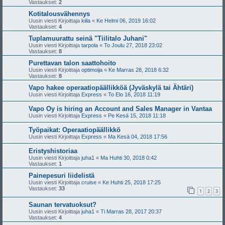
Vastaukset:
2
Kotitalousvähennys
Uusin viesti Kirjoittaja
kiila
«
Ke Helmi 06, 2019 16:02
Vastaukset:
4
Tuplamuurattu seinä "Tiilitalo Juhani"
Uusin viesti Kirjoittaja
tarpola
«
To Joulu 27, 2018 23:02
Vastaukset:
8
Purettavan talon saattohoito
Uusin viesti Kirjoittaja
optimoija
«
Ke Marras 28, 2018 6:32
Vastaukset:
8
Vapo hakee operaatiopäällikköä (Jyväskylä tai Ähtäri)
Uusin viesti Kirjoittaja
Express
«
To Elo 16, 2018 11:19
Vapo Oy is hiring an Account and Sales Manager in Vantaa
Uusin viesti Kirjoittaja
Express
«
Pe Kesä 15, 2018 11:18
Työpaikat: Operaatiopäällikkö
Uusin viesti Kirjoittaja
Express
«
Ma Kesä 04, 2018 17:56
Eristyshistoriaa
Uusin viesti Kirjoittaja
juha1
«
Ma Huhti 30, 2018 0:42
Vastaukset:
1
Painepesuri liidelistä
Uusin viesti Kirjoittaja
cruise
«
Ke Huhti 25, 2018 17:25
Vastaukset:
33
1
2
3
Saunan tervatuoksut?
Uusin viesti Kirjoittaja
juha1
«
Ti Marras 28, 2017 20:37
Vastaukset:
4