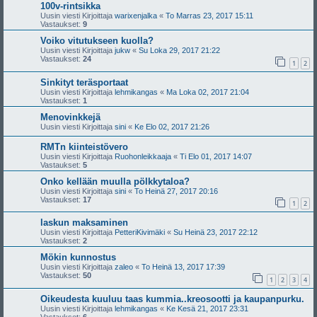
100v-rintsikka
Uusin viesti Kirjoittaja
warixenjalka
«
To Marras 23, 2017 15:11
Vastaukset:
9
Voiko vitutukseen kuolla?
Uusin viesti Kirjoittaja
jukw
«
Su Loka 29, 2017 21:22
Vastaukset:
24
1
2
Sinkityt teräsportaat
Uusin viesti Kirjoittaja
lehmikangas
«
Ma Loka 02, 2017 21:04
Vastaukset:
1
Menovinkkejä
Uusin viesti Kirjoittaja
sini
«
Ke Elo 02, 2017 21:26
RMTn kiinteistövero
Uusin viesti Kirjoittaja
Ruohonleikkaaja
«
Ti Elo 01, 2017 14:07
Vastaukset:
5
Onko kellään muulla pölkkytaloa?
Uusin viesti Kirjoittaja
sini
«
To Heinä 27, 2017 20:16
Vastaukset:
17
1
2
laskun maksaminen
Uusin viesti Kirjoittaja
PetteriKivimäki
«
Su Heinä 23, 2017 22:12
Vastaukset:
2
Mökin kunnostus
Uusin viesti Kirjoittaja
zaleo
«
To Heinä 13, 2017 17:39
Vastaukset:
50
1
2
3
4
Oikeudesta kuuluu taas kummia..kreosootti ja kaupanpurku.
Uusin viesti Kirjoittaja
lehmikangas
«
Ke Kesä 21, 2017 23:31