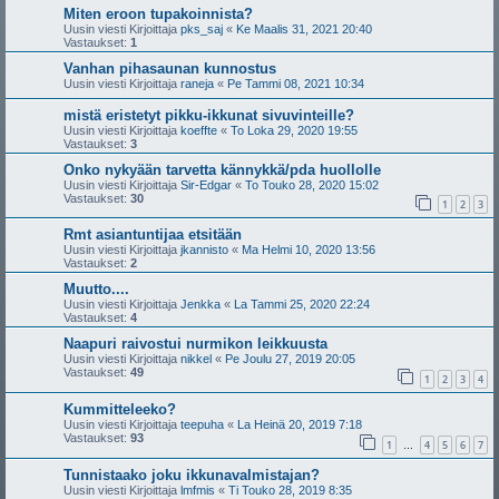
Miten eroon tupakoinnista?
Uusin viesti Kirjoittaja
pks_saj
«
Ke Maalis 31, 2021 20:40
Vastaukset:
1
Vanhan pihasaunan kunnostus
Uusin viesti Kirjoittaja
raneja
«
Pe Tammi 08, 2021 10:34
mistä eristetyt pikku-ikkunat sivuvinteille?
Uusin viesti Kirjoittaja
koeffte
«
To Loka 29, 2020 19:55
Vastaukset:
3
Onko nykyään tarvetta kännykkä/pda huollolle
Uusin viesti Kirjoittaja
Sir-Edgar
«
To Touko 28, 2020 15:02
Vastaukset:
30
1
2
3
Rmt asiantuntijaa etsitään
Uusin viesti Kirjoittaja
jkannisto
«
Ma Helmi 10, 2020 13:56
Vastaukset:
2
Muutto....
Uusin viesti Kirjoittaja
Jenkka
«
La Tammi 25, 2020 22:24
Vastaukset:
4
Naapuri raivostui nurmikon leikkuusta
Uusin viesti Kirjoittaja
nikkel
«
Pe Joulu 27, 2019 20:05
Vastaukset:
49
1
2
3
4
Kummitteleeko?
Uusin viesti Kirjoittaja
teepuha
«
La Heinä 20, 2019 7:18
Vastaukset:
93
1
4
5
6
7
…
Tunnistaako joku ikkunavalmistajan?
Uusin viesti Kirjoittaja
lmfmis
«
Ti Touko 28, 2019 8:35