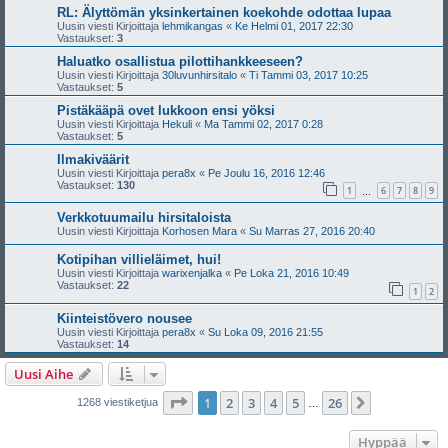
RL: Älyttömän yksinkertainen koekohde odottaa lupaa
Uusin viesti Kirjoittaja
lehmikangas
«
Ke Helmi 01, 2017 22:30
Vastaukset:
3
Haluatko osallistua pilottihankkeeseen?
Uusin viesti Kirjoittaja
30luvunhirsitalo
«
Ti Tammi 03, 2017 10:25
Vastaukset:
5
Pistäkääpä ovet lukkoon ensi yöksi
Uusin viesti Kirjoittaja
Hekuli
«
Ma Tammi 02, 2017 0:28
Vastaukset:
5
Ilmakiväärit
Uusin viesti Kirjoittaja
pera8x
«
Pe Joulu 16, 2016 12:46
Vastaukset:
130
1
6
7
8
9
…
Verkkotuumailu hirsitaloista
Uusin viesti Kirjoittaja
Korhosen Mara
«
Su Marras 27, 2016 20:40
Kotipihan villieläimet, hui!
Uusin viesti Kirjoittaja
warixenjalka
«
Pe Loka 21, 2016 10:49
Vastaukset:
22
1
2
Kiinteistövero nousee
Uusin viesti Kirjoittaja
pera8x
«
Su Loka 09, 2016 21:55
Vastaukset:
14
Uusi Aihe
Sivu
1
/
26
1
2
3
4
5
26
Seuraava
1268 viestiketjua
…
Hyppää