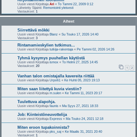
Uusin viesti Kirjoittaja
Ari
«
To Tammi 22, 2009 0:12
Lähetetty Sijainti:
Remontointi yleisesti
Vastaukset:
1
Aiheet
Siirrettävä mökki
Uusin viesti Kirjoittaja
Blanz
«
Su Touko 17, 2026 14:40
Vastaukset:
3
Rintamamieskylien tutkimus...
Uusin viesti Kirjoittaja
tutkija-rakentaja
«
Pe Tammi 02, 2026 14:26
Tyhmä kysymys puuhellan käytöstä
Uusin viesti Kirjoittaja
ismox
«
To Helmi 27, 2025 14:45
Vastaukset:
20
1
2
Vanhan talon omistajalla kavereita riittää
Uusin viesti Kirjoittaja
Urpo61
«
Ke Huhti 05, 2023 19:13
Miten saan liitettyä kuvia viestiin?
Uusin viesti Kirjoittaja
m.sulen
«
Ke Tammi 11, 2023 20:17
Tuulettuva alapohja.
Uusin viesti Kirjoittaja
faunis
«
Ma Syys 27, 2021 18:33
Job: Kiinteistöneuvottelija
Uusin viesti Kirjoittaja
Express
«
Ma Touko 24, 2021 12:18
Miten eroon tupakoinnista?
Uusin viesti Kirjoittaja
pks_saj
«
Ke Maalis 31, 2021 20:40
Vastaukset:
1