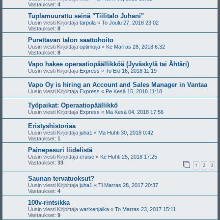
Vastaukset:
4
Tuplamuurattu seinä "Tiilitalo Juhani"
Uusin viesti Kirjoittaja
tarpola
«
To Joulu 27, 2018 23:02
Vastaukset:
8
Purettavan talon saattohoito
Uusin viesti Kirjoittaja
optimoija
«
Ke Marras 28, 2018 6:32
Vastaukset:
8
Vapo hakee operaatiopäällikköä (Jyväskylä tai Ähtäri)
Uusin viesti Kirjoittaja
Express
«
To Elo 16, 2018 11:19
Vapo Oy is hiring an Account and Sales Manager in Vantaa
Uusin viesti Kirjoittaja
Express
«
Pe Kesä 15, 2018 11:18
Työpaikat: Operaatiopäällikkö
Uusin viesti Kirjoittaja
Express
«
Ma Kesä 04, 2018 17:56
Eristyshistoriaa
Uusin viesti Kirjoittaja
juha1
«
Ma Huhti 30, 2018 0:42
Vastaukset:
1
Painepesuri liidelistä
Uusin viesti Kirjoittaja
cruise
«
Ke Huhti 25, 2018 17:25
Vastaukset:
33
1
2
3
Saunan tervatuoksut?
Uusin viesti Kirjoittaja
juha1
«
Ti Marras 28, 2017 20:37
Vastaukset:
4
100v-rintsikka
Uusin viesti Kirjoittaja
warixenjalka
«
To Marras 23, 2017 15:11
Vastaukset:
9