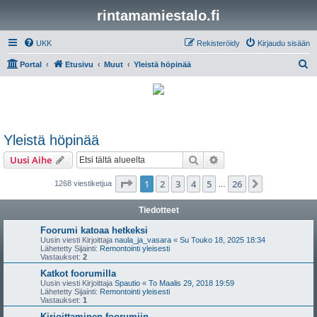
rintamamiestalo.fi
UKK
Rekisteröidy
Kirjaudu sisään
E
Portal
Etusivu
Muut
Yleistä höpinää
t
s
i
Yleistä höpinää
Etsi
Tarkennettu haku
Uusi Aihe
Sivu
1
/
26
1
2
3
4
5
26
Seuraava
1268 viestiketjua
…
Tiedotteet
Foorumi katoaa hetkeksi
Uusin viesti Kirjoittaja
naula_ja_vasara
«
Su Touko 18, 2025 18:34
Lähetetty Sijainti:
Remontointi yleisesti
Vastaukset:
2
Katkot foorumilla
Uusin viesti Kirjoittaja
Spautio
«
To Maalis 29, 2018 19:59
Lähetetty Sijainti:
Remontointi yleisesti
Vastaukset:
1
Kirjoittaminen foorumiin