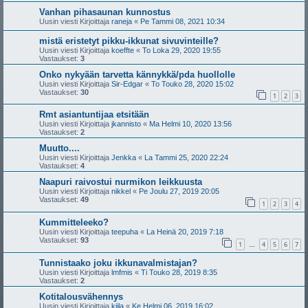
Vanhan pihasaunan kunnostus
Uusin viesti Kirjoittaja
raneja
«
Pe Tammi 08, 2021 10:34
mistä eristetyt pikku-ikkunat sivuvinteille?
Uusin viesti Kirjoittaja
koeffte
«
To Loka 29, 2020 19:55
Vastaukset:
3
Onko nykyään tarvetta kännykkä/pda huollolle
Uusin viesti Kirjoittaja
Sir-Edgar
«
To Touko 28, 2020 15:02
Vastaukset:
30
1
2
3
Rmt asiantuntijaa etsitään
Uusin viesti Kirjoittaja
jkannisto
«
Ma Helmi 10, 2020 13:56
Vastaukset:
2
Muutto....
Uusin viesti Kirjoittaja
Jenkka
«
La Tammi 25, 2020 22:24
Vastaukset:
4
Naapuri raivostui nurmikon leikkuusta
Uusin viesti Kirjoittaja
nikkel
«
Pe Joulu 27, 2019 20:05
Vastaukset:
49
1
2
3
4
Kummitteleeko?
Uusin viesti Kirjoittaja
teepuha
«
La Heinä 20, 2019 7:18
Vastaukset:
93
1
4
5
6
7
…
Tunnistaako joku ikkunavalmistajan?
Uusin viesti Kirjoittaja
lmfmis
«
Ti Touko 28, 2019 8:35
Vastaukset:
2
Kotitalousvähennys
Uusin viesti Kirjoittaja
kiila
«
Ke Helmi 06, 2019 16:02