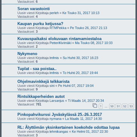
Vastaukset:
6
Soran varastointi
Uusin viesti Kirjoittaja
perleh
«
Ke Touko 31, 2017 10:13
Vastaukset:
4
Kaupan purku ketjussa?
Uusin viesti Kirjoittaja
RTMPekka
«
Pe Touko 26, 2017 21:13
Vastaukset:
3
Kuvauspaikaksi elokuvaan rintamamiestaloa
Uusin viesti Kirjoittaja
PetteriKivimäki
«
Ma Touko 08, 2017 10:33
Vastaukset:
2
Nykymeno
Uusin viesti Kirjoittaja
lmfmis
«
Su Huhti 30, 2017 16:23
Vastaukset:
6
Tuplat - saa poistaa..
Uusin viesti Kirjoittaja
lmfmis
«
To Huhti 20, 2017 19:44
Ohjelmavinkkejä telkkarista
Uusin viesti Kirjoittaja
sini
«
Pe Huhti 07, 2017 19:04
Vastaukset:
9
Rintsikkaperheiden autot
Uusin viesti Kirjoittaja
Larsanjus
«
Ti Maalis 14, 2017 20:34
Vastaukset:
781
1
50
51
52
53
…
Pinkopahvikurssi Jyväskylässä 25.-26.3.2017
Uusin viesti Kirjoittaja
nymana
«
La Maalis 11, 2017 14:30
RL: Älyttömän yksinkertainen koekohde odottaa lupaa
Uusin viesti Kirjoittaja
lehmikangas
«
Ke Helmi 01, 2017 22:30
Vastaukset:
3