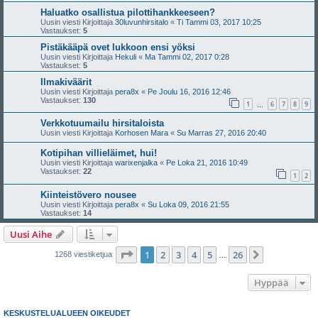
Haluatko osallistua pilottihankkeeseen?
Uusin viesti Kirjoittaja
30luvunhirsitalo
«
Ti Tammi 03, 2017 10:25
Vastaukset:
5
Pistäkääpä ovet lukkoon ensi yöksi
Uusin viesti Kirjoittaja
Hekuli
«
Ma Tammi 02, 2017 0:28
Vastaukset:
5
Ilmakiväärit
Uusin viesti Kirjoittaja
pera8x
«
Pe Joulu 16, 2016 12:46
Vastaukset:
130
1
6
7
8
9
…
Verkkotuumailu hirsitaloista
Uusin viesti Kirjoittaja
Korhosen Mara
«
Su Marras 27, 2016 20:40
Kotipihan villieläimet, hui!
Uusin viesti Kirjoittaja
warixenjalka
«
Pe Loka 21, 2016 10:49
Vastaukset:
22
1
2
Kiinteistövero nousee
Uusin viesti Kirjoittaja
pera8x
«
Su Loka 09, 2016 21:55
Vastaukset:
14
Uusi Aihe
Sivu
1
/
26
1
2
3
4
5
26
Seuraava
1268 viestiketjua
…
Hyppää
KESKUSTELUALUEEN OIKEUDET