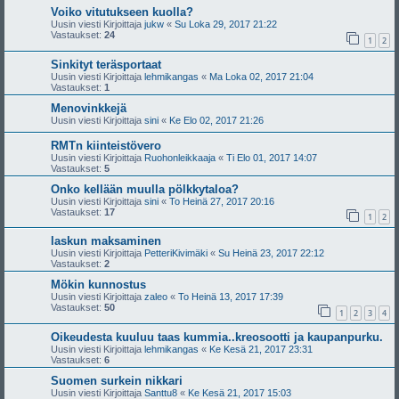
Voiko vitutukseen kuolla?
Uusin viesti Kirjoittaja
jukw
«
Su Loka 29, 2017 21:22
Vastaukset:
24
1
2
Sinkityt teräsportaat
Uusin viesti Kirjoittaja
lehmikangas
«
Ma Loka 02, 2017 21:04
Vastaukset:
1
Menovinkkejä
Uusin viesti Kirjoittaja
sini
«
Ke Elo 02, 2017 21:26
RMTn kiinteistövero
Uusin viesti Kirjoittaja
Ruohonleikkaaja
«
Ti Elo 01, 2017 14:07
Vastaukset:
5
Onko kellään muulla pölkkytaloa?
Uusin viesti Kirjoittaja
sini
«
To Heinä 27, 2017 20:16
Vastaukset:
17
1
2
laskun maksaminen
Uusin viesti Kirjoittaja
PetteriKivimäki
«
Su Heinä 23, 2017 22:12
Vastaukset:
2
Mökin kunnostus
Uusin viesti Kirjoittaja
zaleo
«
To Heinä 13, 2017 17:39
Vastaukset:
50
1
2
3
4
Oikeudesta kuuluu taas kummia..kreosootti ja kaupanpurku.
Uusin viesti Kirjoittaja
lehmikangas
«
Ke Kesä 21, 2017 23:31
Vastaukset:
6
Suomen surkein nikkari
Uusin viesti Kirjoittaja
Santtu8
«
Ke Kesä 21, 2017 15:03