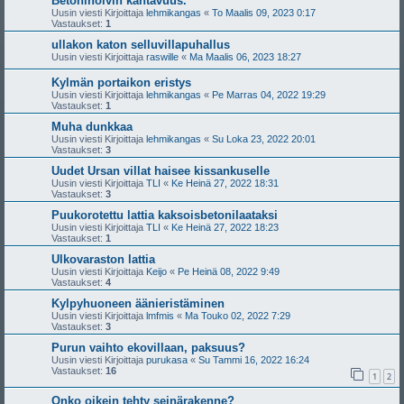
Betoniholvin kantavuus.
Uusin viesti Kirjoittaja
lehmikangas
«
To Maalis 09, 2023 0:17
Vastaukset:
1
ullakon katon selluvillapuhallus
Uusin viesti Kirjoittaja
raswille
«
Ma Maalis 06, 2023 18:27
Kylmän portaikon eristys
Uusin viesti Kirjoittaja
lehmikangas
«
Pe Marras 04, 2022 19:29
Vastaukset:
1
Muha dunkkaa
Uusin viesti Kirjoittaja
lehmikangas
«
Su Loka 23, 2022 20:01
Vastaukset:
3
Uudet Ursan villat haisee kissankuselle
Uusin viesti Kirjoittaja
TLI
«
Ke Heinä 27, 2022 18:31
Vastaukset:
3
Puukorotettu lattia kaksoisbetonilaataksi
Uusin viesti Kirjoittaja
TLI
«
Ke Heinä 27, 2022 18:23
Vastaukset:
1
Ulkovaraston lattia
Uusin viesti Kirjoittaja
Keijo
«
Pe Heinä 08, 2022 9:49
Vastaukset:
4
Kylpyhuoneen äänieristäminen
Uusin viesti Kirjoittaja
lmfmis
«
Ma Touko 02, 2022 7:29
Vastaukset:
3
Purun vaihto ekovillaan, paksuus?
Uusin viesti Kirjoittaja
purukasa
«
Su Tammi 16, 2022 16:24
Vastaukset:
16
1
2
Onko oikein tehty seinärakenne?