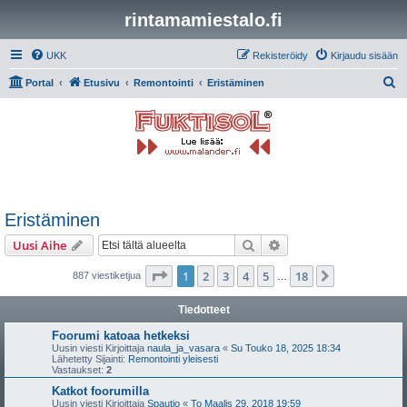
rintamamiestalo.fi
UKK
Rekisteröidy
Kirjaudu sisään
E
Portal
Etusivu
Remontointi
Eristäminen
t
s
i
Eristäminen
Etsi
Tarkennettu haku
Uusi Aihe
Sivu
1
/
18
1
2
3
4
5
18
Seuraava
887 viestiketjua
…
Tiedotteet
Foorumi katoaa hetkeksi
Uusin viesti Kirjoittaja
naula_ja_vasara
«
Su Touko 18, 2025 18:34
Lähetetty Sijainti:
Remontointi yleisesti
Vastaukset:
2
Katkot foorumilla
Uusin viesti Kirjoittaja
Spautio
«
To Maalis 29, 2018 19:59