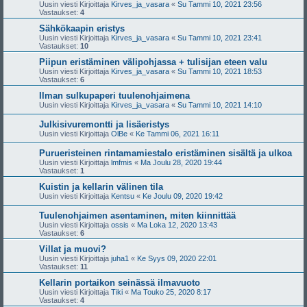
Uusin viesti Kirjoittaja
Kirves_ja_vasara
«
Su Tammi 10, 2021 23:56
Vastaukset:
4
Sähkökaapin eristys
Uusin viesti Kirjoittaja
Kirves_ja_vasara
«
Su Tammi 10, 2021 23:41
Vastaukset:
10
Piipun eristäminen välipohjassa + tulisijan eteen valu
Uusin viesti Kirjoittaja
Kirves_ja_vasara
«
Su Tammi 10, 2021 18:53
Vastaukset:
6
Ilman sulkupaperi tuulenohjaimena
Uusin viesti Kirjoittaja
Kirves_ja_vasara
«
Su Tammi 10, 2021 14:10
Julkisivuremontti ja lisäeristys
Uusin viesti Kirjoittaja
OlBe
«
Ke Tammi 06, 2021 16:11
Purueristeinen rintamamiestalo eristäminen sisältä ja ulkoa
Uusin viesti Kirjoittaja
lmfmis
«
Ma Joulu 28, 2020 19:44
Vastaukset:
1
Kuistin ja kellarin välinen tila
Uusin viesti Kirjoittaja
Kentsu
«
Ke Joulu 09, 2020 19:42
Tuulenohjaimen asentaminen, miten kiinnittää
Uusin viesti Kirjoittaja
ossis
«
Ma Loka 12, 2020 13:43
Vastaukset:
6
Villat ja muovi?
Uusin viesti Kirjoittaja
juha1
«
Ke Syys 09, 2020 22:01
Vastaukset:
11
Kellarin portaikon seinässä ilmavuoto
Uusin viesti Kirjoittaja
Tiki
«
Ma Touko 25, 2020 8:17
Vastaukset:
4