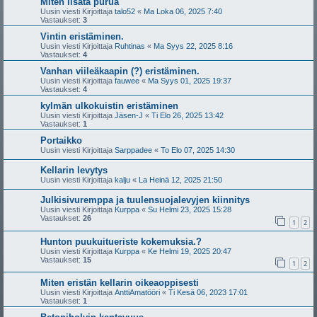
Miten lisätä purua
Uusin viesti Kirjoittaja
talo52
«
Ma Loka 06, 2025 7:40
Vastaukset:
3
Vintin eristäminen.
Uusin viesti Kirjoittaja
Ruhtinas
«
Ma Syys 22, 2025 8:16
Vastaukset:
4
Vanhan viileäkaapin (?) eristäminen.
Uusin viesti Kirjoittaja
fauwee
«
Ma Syys 01, 2025 19:37
Vastaukset:
4
kylmän ulkokuistin eristäminen
Uusin viesti Kirjoittaja
Jäsen-J
«
Ti Elo 26, 2025 13:42
Vastaukset:
1
Portaikko
Uusin viesti Kirjoittaja
Sarppadee
«
To Elo 07, 2025 14:30
Kellarin levytys
Uusin viesti Kirjoittaja
kalju
«
La Heinä 12, 2025 21:50
Julkisivuremppa ja tuulensuojalevyjen kiinnitys
Uusin viesti Kirjoittaja
Kurppa
«
Su Helmi 23, 2025 15:28
Vastaukset:
26
1
2
Hunton puukuitueriste kokemuksia.?
Uusin viesti Kirjoittaja
Kurppa
«
Ke Helmi 19, 2025 20:47
Vastaukset:
15
1
2
Miten eristän kellarin oikeaoppisesti
Uusin viesti Kirjoittaja
AnttiAmatööri
«
Ti Kesä 06, 2023 17:01
Vastaukset:
1