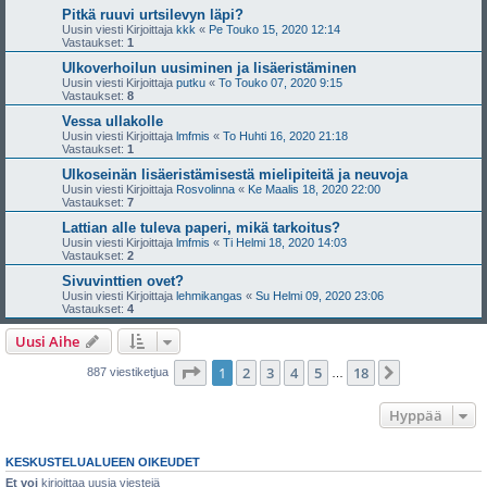
Pitkä ruuvi urtsilevyn läpi?
Uusin viesti Kirjoittaja
kkk
«
Pe Touko 15, 2020 12:14
Vastaukset:
1
Ulkoverhoilun uusiminen ja lisäeristäminen
Uusin viesti Kirjoittaja
putku
«
To Touko 07, 2020 9:15
Vastaukset:
8
Vessa ullakolle
Uusin viesti Kirjoittaja
lmfmis
«
To Huhti 16, 2020 21:18
Vastaukset:
1
Ulkoseinän lisäeristämisestä mielipiteitä ja neuvoja
Uusin viesti Kirjoittaja
Rosvolinna
«
Ke Maalis 18, 2020 22:00
Vastaukset:
7
Lattian alle tuleva paperi, mikä tarkoitus?
Uusin viesti Kirjoittaja
lmfmis
«
Ti Helmi 18, 2020 14:03
Vastaukset:
2
Sivuvinttien ovet?
Uusin viesti Kirjoittaja
lehmikangas
«
Su Helmi 09, 2020 23:06
Vastaukset:
4
Uusi Aihe
Sivu
1
/
18
1
2
3
4
5
18
Seuraava
887 viestiketjua
…
Hyppää
KESKUSTELUALUEEN OIKEUDET
Et voi
kirjoittaa uusia viestejä