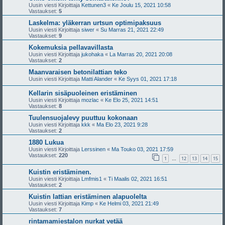
Uusin viesti Kirjoittaja
Kettunen3
«
Ke Joulu 15, 2021 10:58
Vastaukset:
5
Laskelma: yläkerran urtsun optimipaksuus
Uusin viesti Kirjoittaja
siwer
«
Su Marras 21, 2021 22:49
Vastaukset:
9
Kokemuksia pellavavillasta
Uusin viesti Kirjoittaja
jukohaka
«
La Marras 20, 2021 20:08
Vastaukset:
2
Maanvaraisen betonilattian teko
Uusin viesti Kirjoittaja
Matti Alander
«
Ke Syys 01, 2021 17:18
Kellarin sisäpuoleinen eristäminen
Uusin viesti Kirjoittaja
mozlac
«
Ke Elo 25, 2021 14:51
Vastaukset:
8
Tuulensuojalevy puuttuu kokonaan
Uusin viesti Kirjoittaja
kkk
«
Ma Elo 23, 2021 9:28
Vastaukset:
2
1880 Lukua
Uusin viesti Kirjoittaja
Lerssinen
«
Ma Touko 03, 2021 17:59
Vastaukset:
220
1
12
13
14
15
…
Kuistin eristäminen.
Uusin viesti Kirjoittaja
Lmfmis1
«
Ti Maalis 02, 2021 16:51
Vastaukset:
2
Kuistin lattian eristäminen alapuolelta
Uusin viesti Kirjoittaja
Kimp
«
Ke Helmi 03, 2021 21:49
Vastaukset:
7
rintamamiestalon nurkat vetää