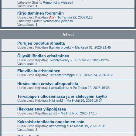
Lähetetty Sijainti:
Remontointi yleisesti
Vastaukset:
1
Kirjoittaminen foorumiin
Uusin viesti Kirjoittaja
Ari
«
To Tammi 22, 2009 0:12
Lähetetty Sijainti:
Remontointi yleisesti
Vastaukset:
1
Aiheet
Purujen pudotus alhaalta
Uusin viesti Kirjoittaja
Ikuinen projekti
«
Ma Kesä 01, 2026 21:45
Öljysäiliöntilan eristäminen
Uusin viesti Kirjoittaja
Twentytwenty
«
Ti Touko 26, 2026 19:26
Vastaukset:
4
Ekovillalla eristäminen
Uusin viesti Kirjoittaja
Teeseitseremppa
«
Su Touko 24, 2026 0:38
Hirsiseinien eristys ulkopuolella
Uusin viesti Kirjoittaja
LaiskaReiska
«
Pe Touko 22, 2026 15:35
Tervapaperi ulkoseinässä ja eristelevyjen käyttö
Uusin viesti Kirjoittaja
HikinenM
«
Ma Huhti 20, 2026 16:24
Hiekkaeristys yläpohjassa
Uusin viesti Kirjoittaja
juha1
«
Ma Huhti 06, 2026 17:15
Kaksoisbetonilaatta ongelmien esto
Uusin viesti Kirjoittaja
azepewifug
«
To Maalis 19, 2026 21:15
Vastaukset:
3