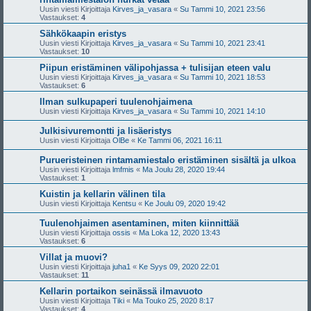
Uusin viesti Kirjoittaja
Kirves_ja_vasara
«
Su Tammi 10, 2021 23:56
Vastaukset:
4
Sähkökaapin eristys
Uusin viesti Kirjoittaja
Kirves_ja_vasara
«
Su Tammi 10, 2021 23:41
Vastaukset:
10
Piipun eristäminen välipohjassa + tulisijan eteen valu
Uusin viesti Kirjoittaja
Kirves_ja_vasara
«
Su Tammi 10, 2021 18:53
Vastaukset:
6
Ilman sulkupaperi tuulenohjaimena
Uusin viesti Kirjoittaja
Kirves_ja_vasara
«
Su Tammi 10, 2021 14:10
Julkisivuremontti ja lisäeristys
Uusin viesti Kirjoittaja
OlBe
«
Ke Tammi 06, 2021 16:11
Purueristeinen rintamamiestalo eristäminen sisältä ja ulkoa
Uusin viesti Kirjoittaja
lmfmis
«
Ma Joulu 28, 2020 19:44
Vastaukset:
1
Kuistin ja kellarin välinen tila
Uusin viesti Kirjoittaja
Kentsu
«
Ke Joulu 09, 2020 19:42
Tuulenohjaimen asentaminen, miten kiinnittää
Uusin viesti Kirjoittaja
ossis
«
Ma Loka 12, 2020 13:43
Vastaukset:
6
Villat ja muovi?
Uusin viesti Kirjoittaja
juha1
«
Ke Syys 09, 2020 22:01
Vastaukset:
11
Kellarin portaikon seinässä ilmavuoto
Uusin viesti Kirjoittaja
Tiki
«
Ma Touko 25, 2020 8:17
Vastaukset:
4