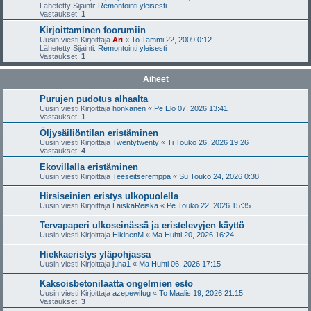
Lähetetty Sijainti:
Remontointi yleisesti
Vastaukset:
1
Kirjoittaminen foorumiin
Uusin viesti Kirjoittaja
Ari
«
To Tammi 22, 2009 0:12
Lähetetty Sijainti:
Remontointi yleisesti
Vastaukset:
1
Aiheet
Purujen pudotus alhaalta
Uusin viesti Kirjoittaja
honkanen
«
Pe Elo 07, 2026 13:41
Vastaukset:
1
Öljysäiliöntilan eristäminen
Uusin viesti Kirjoittaja
Twentytwenty
«
Ti Touko 26, 2026 19:26
Vastaukset:
4
Ekovillalla eristäminen
Uusin viesti Kirjoittaja
Teeseitseremppa
«
Su Touko 24, 2026 0:38
Hirsiseinien eristys ulkopuolella
Uusin viesti Kirjoittaja
LaiskaReiska
«
Pe Touko 22, 2026 15:35
Tervapaperi ulkoseinässä ja eristelevyjen käyttö
Uusin viesti Kirjoittaja
HikinenM
«
Ma Huhti 20, 2026 16:24
Hiekkaeristys yläpohjassa
Uusin viesti Kirjoittaja
juha1
«
Ma Huhti 06, 2026 17:15
Kaksoisbetonilaatta ongelmien esto
Uusin viesti Kirjoittaja
azepewifug
«
To Maalis 19, 2026 21:15
Vastaukset:
3