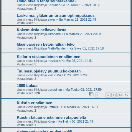
Onko oikein tehty seinärakenne?
Uusin viesti Kirjoittaja
Kettunen3
«
Ke Joulu 15, 2021 10:58
Vastaukset:
5
Laskelma: yläkerran urtsun optimipaksuus
Uusin viesti Kirjoittaja
siwer
«
Su Marras 21, 2021 22:49
Vastaukset:
9
Kokemuksia pellavavillasta
Uusin viesti Kirjoittaja
jukohaka
«
La Marras 20, 2021 20:08
Vastaukset:
2
Maanvaraisen betonilattian teko
Uusin viesti Kirjoittaja
Matti Alander
«
Ke Syys 01, 2021 17:18
Kellarin sisäpuoleinen eristäminen
Uusin viesti Kirjoittaja
mozlac
«
Ke Elo 25, 2021 14:51
Vastaukset:
8
Tuulensuojalevy puuttuu kokonaan
Uusin viesti Kirjoittaja
kkk
«
Ma Elo 23, 2021 9:28
Vastaukset:
2
1880 Lukua
Uusin viesti Kirjoittaja
Lerssinen
«
Ma Touko 03, 2021 17:59
Vastaukset:
220
1
12
13
14
15
…
Kuistin eristäminen.
Uusin viesti Kirjoittaja
Lmfmis1
«
Ti Maalis 02, 2021 16:51
Vastaukset:
2
Kuistin lattian eristäminen alapuolelta
Uusin viesti Kirjoittaja
Kimp
«
Ke Helmi 03, 2021 21:49
Vastaukset:
7
rintamamiestalon nurkat vetää