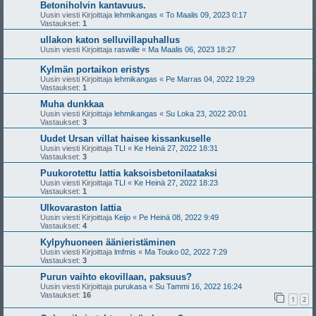
Betoniholvin kantavuus.
Uusin viesti Kirjoittaja
lehmikangas
«
To Maalis 09, 2023 0:17
Vastaukset:
1
ullakon katon selluvillapuhallus
Uusin viesti Kirjoittaja
raswille
«
Ma Maalis 06, 2023 18:27
Kylmän portaikon eristys
Uusin viesti Kirjoittaja
lehmikangas
«
Pe Marras 04, 2022 19:29
Vastaukset:
1
Muha dunkkaa
Uusin viesti Kirjoittaja
lehmikangas
«
Su Loka 23, 2022 20:01
Vastaukset:
3
Uudet Ursan villat haisee kissankuselle
Uusin viesti Kirjoittaja
TLI
«
Ke Heinä 27, 2022 18:31
Vastaukset:
3
Puukorotettu lattia kaksoisbetonilaataksi
Uusin viesti Kirjoittaja
TLI
«
Ke Heinä 27, 2022 18:23
Vastaukset:
1
Ulkovaraston lattia
Uusin viesti Kirjoittaja
Keijo
«
Pe Heinä 08, 2022 9:49
Vastaukset:
4
Kylpyhuoneen äänieristäminen
Uusin viesti Kirjoittaja
lmfmis
«
Ma Touko 02, 2022 7:29
Vastaukset:
3
Purun vaihto ekovillaan, paksuus?
Uusin viesti Kirjoittaja
purukasa
«
Su Tammi 16, 2022 16:24
Vastaukset:
16
1
2