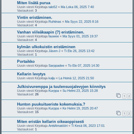
Miten lisätä purua
Uusin viesti Kirjoittaja
talo52
«
Ma Loka 06, 2025 7:40
Vastaukset:
3
Vintin eristäminen.
Uusin viesti Kirjoittaja
Ruhtinas
«
Ma Syys 22, 2025 8:16
Vastaukset:
4
Vanhan viileäkaapin (?) eristäminen.
Uusin viesti Kirjoittaja
fauwee
«
Ma Syys 01, 2025 19:37
Vastaukset:
4
kylmän ulkokuistin eristäminen
Uusin viesti Kirjoittaja
Jäsen-J
«
Ti Elo 26, 2025 13:42
Vastaukset:
1
Portaikko
Uusin viesti Kirjoittaja
Sarppadee
«
To Elo 07, 2025 14:30
Kellarin levytys
Uusin viesti Kirjoittaja
kalju
«
La Heinä 12, 2025 21:50
Julkisivuremppa ja tuulensuojalevyjen kiinnitys
Uusin viesti Kirjoittaja
Kurppa
«
Su Helmi 23, 2025 15:28
Vastaukset:
26
1
2
Hunton puukuitueriste kokemuksia.?
Uusin viesti Kirjoittaja
Kurppa
«
Ke Helmi 19, 2025 20:47
Vastaukset:
15
1
2
Miten eristän kellarin oikeaoppisesti
Uusin viesti Kirjoittaja
AnttiAmatööri
«
Ti Kesä 06, 2023 17:01
Vastaukset:
1