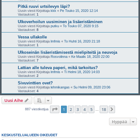
Pitkä ruuvi urtsilevyn läpi?
Uusin viesti Kirjoittaja
kkk
«
Pe Touko 15, 2020 12:14
Vastaukset:
1
Ulkoverhoilun uusiminen ja lisäeristäminen
Uusin viesti Kirjoittaja
putku
«
To Touko 07, 2020 9:15
Vastaukset:
8
Vessa ullakolle
Uusin viesti Kirjoittaja
lmfmis
«
To Huhti 16, 2020 21:18
Vastaukset:
1
Ulkoseinän lisäeristämisestä mielipiteitä ja neuvoja
Uusin viesti Kirjoittaja
Rosvolinna
«
Ke Maalis 18, 2020 22:00
Vastaukset:
7
Lattian alle tuleva paperi, mikä tarkoitus?
Uusin viesti Kirjoittaja
lmfmis
«
Ti Helmi 18, 2020 14:03
Vastaukset:
2
Sivuvinttien ovet?
Uusin viesti Kirjoittaja
lehmikangas
«
Su Helmi 09, 2020 23:06
Vastaukset:
4
Uusi Aihe
Sivu
1
/
18
1
2
3
4
5
18
Seuraava
887 viestiketjua
…
Hyppää
KESKUSTELUALUEEN OIKEUDET