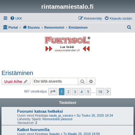
rintamamiestalo.fi
UKK
Rekisteröidy
Kirjaudu sisään
E
Portal
Etusivu
Remontointi
Eristäminen
t
s
i
Eristäminen
Etsi
Tarkennettu haku
Uusi Aihe
Sivu
1
/
18
1
2
3
4
5
18
Seuraava
887 viestiketjua
…
Tiedotteet
Foorumi katoaa hetkeksi
Uusin viesti Kirjoittaja
naula_ja_vasara
«
Su Touko 18, 2025 18:34
Lähetetty Sijainti:
Remontointi yleisesti
Vastaukset:
2
Katkot foorumilla
Uusin viesti Kirjoittaja
Spautio
«
To Maalis 29, 2018 19:59