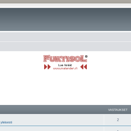
nettu haku
VASTAUKSET
2
yleisesti