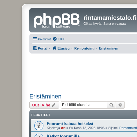
rintamamiestalo.fi
Olkaa hyvät. Sana on vapaa.
Pikalinkit
UKK
Portal
Etusivu
Remontointi
Eristäminen
Eristäminen
Etsi
Tarken
Uusi Aihe
TIEDOTTEET
Foorumi katoaa hetkeksi
Kirjoittaja
Ari
»
Su Kesä 18, 2023 18:06
» Sijainti:
Remontointi 
Katkot foorumilla