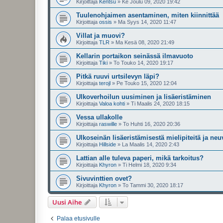
Kirjoittaja
Kentsu
»
Ke Joulu 09, 2020 19:42
Tuulenohjaimen asentaminen, miten kiinnittää
Kirjoittaja
ossis
»
Ma Syys 14, 2020 11:47
Villat ja muovi?
Kirjoittaja
TLR
»
Ma Kesä 08, 2020 21:49
Kellarin portaikon seinässä ilmavuoto
Kirjoittaja
Tiki
»
To Touko 14, 2020 19:17
Pitkä ruuvi urtsilevyn läpi?
Kirjoittaja
terojl
»
Pe Touko 15, 2020 12:04
Ulkoverhoilun uusiminen ja lisäeristäminen
Kirjoittaja
Valoa kohti
»
Ti Maalis 24, 2020 18:15
Vessa ullakolle
Kirjoittaja
raswille
»
To Huhti 16, 2020 20:36
Ulkoseinän lisäeristämisestä mielipiteitä ja neu
Kirjoittaja
Hillside
»
La Maalis 14, 2020 2:43
Lattian alle tuleva paperi, mikä tarkoitus?
Kirjoittaja
Khyron
»
Ti Helmi 18, 2020 9:34
Sivuvinttien ovet?
Kirjoittaja
Khyron
»
To Tammi 30, 2020 18:17
Uusi Aihe
Palaa etusivulle