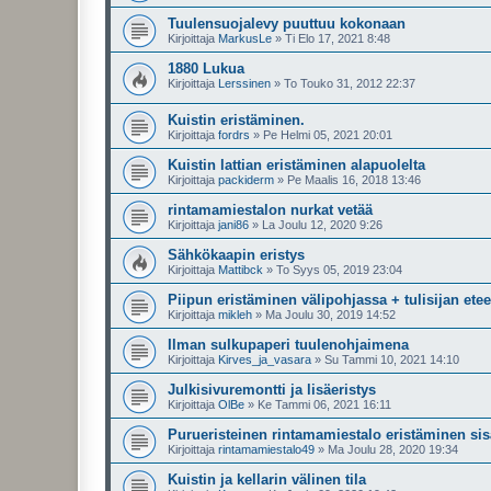
Tuulensuojalevy puuttuu kokonaan
Kirjoittaja
MarkusLe
»
Ti Elo 17, 2021 8:48
1880 Lukua
Kirjoittaja
Lerssinen
»
To Touko 31, 2012 22:37
Kuistin eristäminen.
Kirjoittaja
fordrs
»
Pe Helmi 05, 2021 20:01
Kuistin lattian eristäminen alapuolelta
Kirjoittaja
packiderm
»
Pe Maalis 16, 2018 13:46
rintamamiestalon nurkat vetää
Kirjoittaja
jani86
»
La Joulu 12, 2020 9:26
Sähkökaapin eristys
Kirjoittaja
Mattibck
»
To Syys 05, 2019 23:04
Piipun eristäminen välipohjassa + tulisijan ete
Kirjoittaja
mikleh
»
Ma Joulu 30, 2019 14:52
Ilman sulkupaperi tuulenohjaimena
Kirjoittaja
Kirves_ja_vasara
»
Su Tammi 10, 2021 14:10
Julkisivuremontti ja lisäeristys
Kirjoittaja
OlBe
»
Ke Tammi 06, 2021 16:11
Purueristeinen rintamamiestalo eristäminen sisä
Kirjoittaja
rintamamiestalo49
»
Ma Joulu 28, 2020 19:34
Kuistin ja kellarin välinen tila