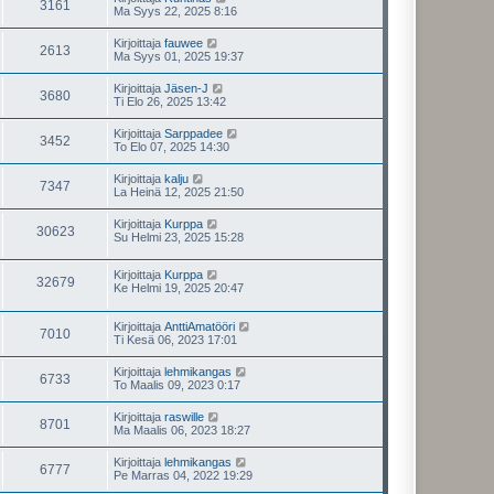
3161
Ma Syys 22, 2025 8:16
Kirjoittaja
fauwee
2613
Ma Syys 01, 2025 19:37
Kirjoittaja
Jäsen-J
3680
Ti Elo 26, 2025 13:42
Kirjoittaja
Sarppadee
3452
To Elo 07, 2025 14:30
Kirjoittaja
kalju
7347
La Heinä 12, 2025 21:50
Kirjoittaja
Kurppa
30623
Su Helmi 23, 2025 15:28
Kirjoittaja
Kurppa
32679
Ke Helmi 19, 2025 20:47
Kirjoittaja
AnttiAmatööri
7010
Ti Kesä 06, 2023 17:01
Kirjoittaja
lehmikangas
6733
To Maalis 09, 2023 0:17
Kirjoittaja
raswille
8701
Ma Maalis 06, 2023 18:27
Kirjoittaja
lehmikangas
6777
Pe Marras 04, 2022 19:29