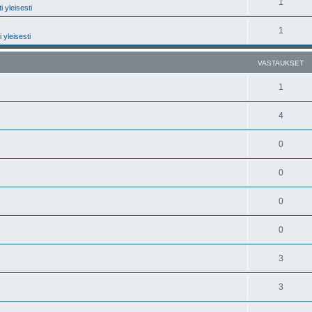
1
 yleisesti
1
 yleisesti
VASTAUKSET
1
4
0
0
0
0
3
3