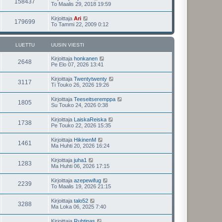
158437
To Maalis 29, 2018 19:59
Kirjoittaja
Ari
179699
To Tammi 22, 2009 0:12
LUETTU
UUSIN VIESTI
Kirjoittaja
honkanen
2648
Pe Elo 07, 2026 13:41
Kirjoittaja
Twentytwenty
3117
Ti Touko 26, 2026 19:26
Kirjoittaja
Teeseitseremppa
1805
Su Touko 24, 2026 0:38
Kirjoittaja
LaiskaReiska
1738
Pe Touko 22, 2026 15:35
Kirjoittaja
HikinenM
1461
Ma Huhti 20, 2026 16:24
Kirjoittaja
juha1
1283
Ma Huhti 06, 2026 17:15
Kirjoittaja
azepewifug
2239
To Maalis 19, 2026 21:15
Kirjoittaja
talo52
3288
Ma Loka 06, 2025 7:40
Kirjoittaja
Ruhtinas