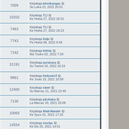
Kirjoittaja
lehmikangas
7009
Su Loka 23, 2022 20:01
Kirjoittaja
TLI
10202
Ke Heinä 27, 2022 18:31
Kirjoittaja
TLI
7463
Ke Heinä 27, 2022 18:23
Kirjoittaja
Keijo
7743
Pe Heinä 08, 2022 9:49
Kirjoittaja
lmfmis
7192
Ma Touko 02, 2022 7:29
Kirjoittaja
purukasa
31191
Su Tammi 16, 2022 16:24
Kirjoittaja
Kettunen3
9961
Ke Joulu 15, 2021 10:58
Kirjoittaja
siwer
12400
Su Marras 21, 2021 22:49
Kirjoittaja
jukohaka
7130
La Marras 20, 2021 20:08
Kirjoittaja
Matti Alander
10065
Ke Syys 01, 2021 17:18
Kirjoittaja
mozlac
14554
Ke Elo 25, 2021 14:51