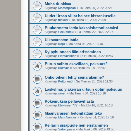
Muha dunkkaa
Kirjoittaja
Masterplään
»
To Loka 20, 2022 20:21
Uudet Ursan villat haisee kissankuselle
Kirjoittaja
theloial
»
To Heinä 16, 2020 23:59
Puukorotettu lattia kaksoisbetonilaataksi
Kirjoittaja
Seeksmeki
»
La Tammi 22, 2022 22:27
Ulkovaraston lattia
Kirjoittaja
Keijo
»
Ma Kesä 06, 2022 13:40
Kylpyhuoneen äänieristäminen
Kirjoittaja
Pientalollinen
»
La Huhti 30, 2022 16:47
Purun vaihto ekovillaan, paksuus?
Kirjoittaja
Kulmala
»
Su Helmi 24, 2019 9:42
Onko oikein tehty seinärakenne?
Kirjoittaja
Kettunen3
»
Su Marras 28, 2021 11:36
Laskelma: yläkerran urtsun optimipaksuus
Kirjoittaja
siwer
»
Ma Tammi 04, 2021 16:16
Kokemuksia pellavavillasta
Kirjoittaja
Elektrinen777
»
Ma Elo 16, 2021 10:18
Maanvaraisen betonilattian teko
Kirjoittaja
Matti Alander
»
Ke Syys 01, 2021 17:18
Kellarin sisäpuoleinen eristäminen
Kirjoittaja
Sähköpässi
»
Ma Touko 06, 2019 19:50