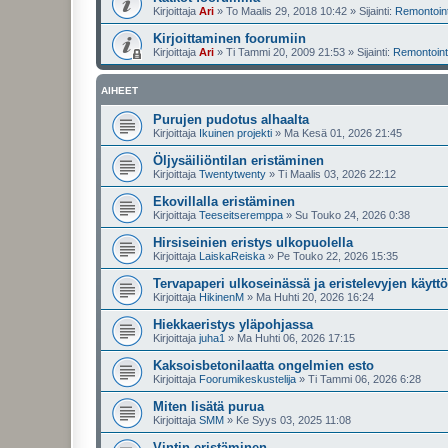
Kirjoittaja
Ari
»
To Maalis 29, 2018 10:42
» Sijainti:
Remontointi
Kirjoittaminen foorumiin
Kirjoittaja
Ari
»
Ti Tammi 20, 2009 21:53
» Sijainti:
Remontointi
AIHEET
Purujen pudotus alhaalta
Kirjoittaja
Ikuinen projekti
»
Ma Kesä 01, 2026 21:45
Öljysäiliöntilan eristäminen
Kirjoittaja
Twentytwenty
»
Ti Maalis 03, 2026 22:12
Ekovillalla eristäminen
Kirjoittaja
Teeseitseremppa
»
Su Touko 24, 2026 0:38
Hirsiseinien eristys ulkopuolella
Kirjoittaja
LaiskaReiska
»
Pe Touko 22, 2026 15:35
Tervapaperi ulkoseinässä ja eristelevyjen käyttö
Kirjoittaja
HikinenM
»
Ma Huhti 20, 2026 16:24
Hiekkaeristys yläpohjassa
Kirjoittaja
juha1
»
Ma Huhti 06, 2026 17:15
Kaksoisbetonilaatta ongelmien esto
Kirjoittaja
Foorumikeskustelija
»
Ti Tammi 06, 2026 6:28
Miten lisätä purua
Kirjoittaja
SMM
»
Ke Syys 03, 2025 11:08
Vintin eristäminen.