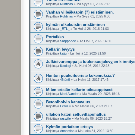
Kirjoittaja
Ruhtinas
»
Ma Syys 01, 2025 7:13
Vanhan viileäkaapin (?) eristäminen.
Kirjoittaja
Ruhtinas
»
Ma Syys 01, 2025 6:58
kylmän ulkokuistin eristäminen
Kirjoittaja
_ETL_
»
To Heinä 26, 2018 21:03
Portaikko
Kirjoittaja
Sarppadee
»
To Elo 07, 2025 14:30
Kellarin levytys
Kirjoittaja
kalju
»
La Heinä 12, 2025 21:50
Julkisivuremppa ja tuulensuojalevyjen kiinnity
Kirjoittaja
flatologi
»
Su Huhti 06, 2014 22:13
Hunton puukuitueriste kokemuksia.?
Kirjoittaja
48tönö
»
La Helmi 11, 2017 17:46
Miten eristän kellarin oikeaoppisesti
Kirjoittaja
Matti Alander
»
Ma Maalis 20, 2023 15:16
Betoniholvin kantavuus.
Kirjoittaja
EeroUu
»
Ma Maalis 06, 2023 21:07
ullakon katon selluvillapuhallus
Kirjoittaja
raswille
»
Ma Maalis 06, 2023 18:27
Kylmän portaikon eristys
Kirjoittaja
Annastina
»
Ma Loka 31, 2022 13:50