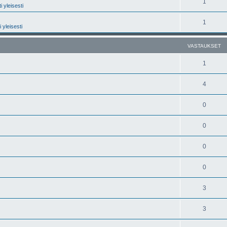
1
 yleisesti
1
 yleisesti
VASTAUKSET
1
4
0
0
0
0
3
3