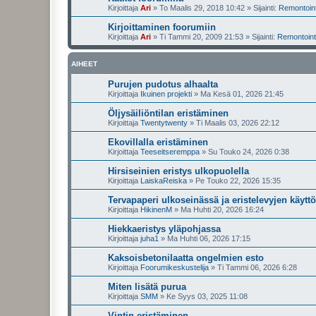
Kirjoittaja
Ari
»
To Maalis 29, 2018 10:42
» Sijainti:
Remontointi
Kirjoittaminen foorumiin
Kirjoittaja
Ari
»
Ti Tammi 20, 2009 21:53
» Sijainti:
Remontointi
AIHEET
Purujen pudotus alhaalta
Kirjoittaja
Ikuinen projekti
»
Ma Kesä 01, 2026 21:45
Öljysäiliöntilan eristäminen
Kirjoittaja
Twentytwenty
»
Ti Maalis 03, 2026 22:12
Ekovillalla eristäminen
Kirjoittaja
Teeseitseremppa
»
Su Touko 24, 2026 0:38
Hirsiseinien eristys ulkopuolella
Kirjoittaja
LaiskaReiska
»
Pe Touko 22, 2026 15:35
Tervapaperi ulkoseinässä ja eristelevyjen käyttö
Kirjoittaja
HikinenM
»
Ma Huhti 20, 2026 16:24
Hiekkaeristys yläpohjassa
Kirjoittaja
juha1
»
Ma Huhti 06, 2026 17:15
Kaksoisbetonilaatta ongelmien esto
Kirjoittaja
Foorumikeskustelija
»
Ti Tammi 06, 2026 6:28
Miten lisätä purua
Kirjoittaja
SMM
»
Ke Syys 03, 2025 11:08
Vintin eristäminen.