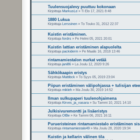
Tuulensuojalevy puuttuu kokonaan
Kirjoittaja
MarkusLe
»
Ti Elo 17, 2021 8:48
1880 Lukua
Kirjoittaja
Lerssinen
»
To Touko 31, 2012 22:37
Kuistin eristäminen.
Kirjoittaja
fordrs
»
Pe Helmi 05, 2021 20:01
Kuistin lattian eristäminen alapuolelta
Kirjoittaja
packiderm
»
Pe Maalis 16, 2018 13:46
rintamamiestalon nurkat vetää
Kirjoittaja
jani86
»
La Joulu 12, 2020 9:26
Sähkökaapin eristys
Kirjoittaja
Mattibck
»
To Syys 05, 2019 23:04
Piipun eristäminen välipohjassa + tulisijan ete
Kirjoittaja
mikleh
»
Ma Joulu 30, 2019 14:52
Ilman sulkupaperi tuulenohjaimena
Kirjoittaja
Kirves_ja_vasara
»
Su Tammi 10, 2021 14:10
Julkisivuremontti ja lisäeristys
Kirjoittaja
OlBe
»
Ke Tammi 06, 2021 16:11
Purueristeinen rintamamiestalo eristäminen sisä
Kirjoittaja
rintamamiestalo49
»
Ma Joulu 28, 2020 19:34
Kuistin ja kellarin välinen tila