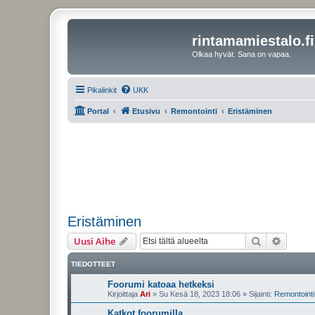
rintamamiestalo.fi
Olkaa hyvät. Sana on vapaa.
Pikalinkit
UKK
Portal
Etusivu
Remontointi
Eristäminen
Eristäminen
Etsi
Tarken
Uusi Aihe
TIEDOTTEET
Foorumi katoaa hetkeksi
Kirjoittaja
Ari
»
Su Kesä 18, 2023 18:06
» Sijainti:
Remontointi 
Katkot foorumilla