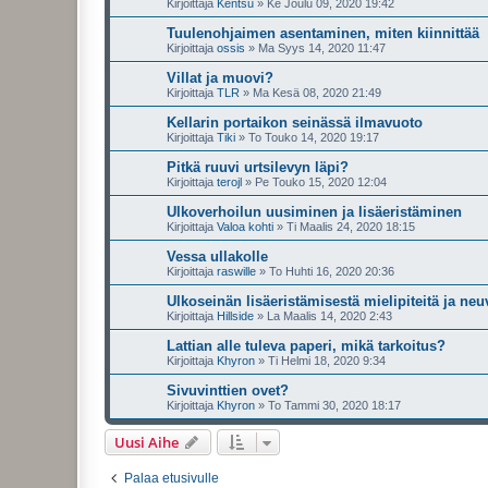
Kirjoittaja
Kentsu
»
Ke Joulu 09, 2020 19:42
Tuulenohjaimen asentaminen, miten kiinnittää
Kirjoittaja
ossis
»
Ma Syys 14, 2020 11:47
Villat ja muovi?
Kirjoittaja
TLR
»
Ma Kesä 08, 2020 21:49
Kellarin portaikon seinässä ilmavuoto
Kirjoittaja
Tiki
»
To Touko 14, 2020 19:17
Pitkä ruuvi urtsilevyn läpi?
Kirjoittaja
terojl
»
Pe Touko 15, 2020 12:04
Ulkoverhoilun uusiminen ja lisäeristäminen
Kirjoittaja
Valoa kohti
»
Ti Maalis 24, 2020 18:15
Vessa ullakolle
Kirjoittaja
raswille
»
To Huhti 16, 2020 20:36
Ulkoseinän lisäeristämisestä mielipiteitä ja neu
Kirjoittaja
Hillside
»
La Maalis 14, 2020 2:43
Lattian alle tuleva paperi, mikä tarkoitus?
Kirjoittaja
Khyron
»
Ti Helmi 18, 2020 9:34
Sivuvinttien ovet?
Kirjoittaja
Khyron
»
To Tammi 30, 2020 18:17
Uusi Aihe
Palaa etusivulle