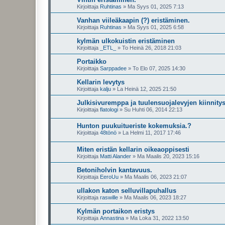
Kirjoittaja
Ruhtinas
»
Ma Syys 01, 2025 7:13
Vanhan viileäkaapin (?) eristäminen.
Kirjoittaja
Ruhtinas
»
Ma Syys 01, 2025 6:58
kylmän ulkokuistin eristäminen
Kirjoittaja
_ETL_
»
To Heinä 26, 2018 21:03
Portaikko
Kirjoittaja
Sarppadee
»
To Elo 07, 2025 14:30
Kellarin levytys
Kirjoittaja
kalju
»
La Heinä 12, 2025 21:50
Julkisivuremppa ja tuulensuojalevyjen kiinnity
Kirjoittaja
flatologi
»
Su Huhti 06, 2014 22:13
Hunton puukuitueriste kokemuksia.?
Kirjoittaja
48tönö
»
La Helmi 11, 2017 17:46
Miten eristän kellarin oikeaoppisesti
Kirjoittaja
Matti Alander
»
Ma Maalis 20, 2023 15:16
Betoniholvin kantavuus.
Kirjoittaja
EeroUu
»
Ma Maalis 06, 2023 21:07
ullakon katon selluvillapuhallus
Kirjoittaja
raswille
»
Ma Maalis 06, 2023 18:27
Kylmän portaikon eristys
Kirjoittaja
Annastina
»
Ma Loka 31, 2022 13:50