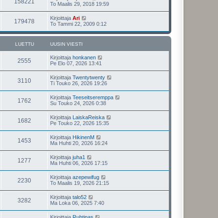
158221
To Maalis 29, 2018 19:59
Kirjoittaja
Ari
179478
To Tammi 22, 2009 0:12
LUETTU
UUSIN VIESTI
Kirjoittaja
honkanen
2555
Pe Elo 07, 2026 13:41
Kirjoittaja
Twentytwenty
3110
Ti Touko 26, 2026 19:26
Kirjoittaja
Teeseitseremppa
1762
Su Touko 24, 2026 0:38
Kirjoittaja
LaiskaReiska
1682
Pe Touko 22, 2026 15:35
Kirjoittaja
HikinenM
1453
Ma Huhti 20, 2026 16:24
Kirjoittaja
juha1
1277
Ma Huhti 06, 2026 17:15
Kirjoittaja
azepewifug
2230
To Maalis 19, 2026 21:15
Kirjoittaja
talo52
3282
Ma Loka 06, 2025 7:40
Kirjoittaja
Ruhtinas