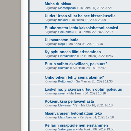
Muha dunkkaa
Kirjoittaja
Masterplään
»
To Loka 20, 2022 20:21
Uudet Ursan villat haisee kissankuselle
Kirjoittaja
theloial
»
To Heinä 16, 2020 23:59
Puukorotettu lattia kaksoisbetonilaataksi
Kirjoittaja
Seeksmeki
»
La Tammi 22, 2022 22:27
Ulkovaraston lattia
Kirjoittaja
Keijo
»
Ma Kesä 06, 2022 13:40
Kylpyhuoneen äänieristäminen
Kirjoittaja
Pientalollinen
»
La Huhti 30, 2022 16:47
Purun vaihto ekovillaan, paksuus?
Kirjoittaja
Kulmala
»
Su Helmi 24, 2019 9:42
Onko oikein tehty seinärakenne?
Kirjoittaja
Kettunen3
»
Su Marras 28, 2021 11:36
Laskelma: yläkerran urtsun optimipaksuus
Kirjoittaja
siwer
»
Ma Tammi 04, 2021 16:16
Kokemuksia pellavavillasta
Kirjoittaja
Elektrinen777
»
Ma Elo 16, 2021 10:18
Maanvaraisen betonilattian teko
Kirjoittaja
Matti Alander
»
Ke Syys 01, 2021 17:18
Kellarin sisäpuoleinen eristäminen
Kirjoittaja
Sähköpässi
»
Ma Touko 06, 2019 19:50