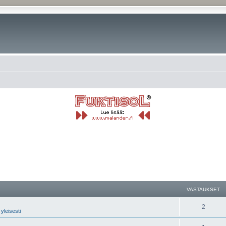
nettu haku
VASTAUKSET
2
yleisesti