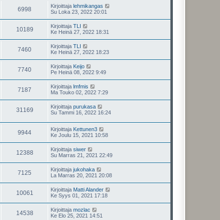
Kirjoittaja
lehmikangas
6998
Su Loka 23, 2022 20:01
Kirjoittaja
TLI
10189
Ke Heinä 27, 2022 18:31
Kirjoittaja
TLI
7460
Ke Heinä 27, 2022 18:23
Kirjoittaja
Keijo
7740
Pe Heinä 08, 2022 9:49
Kirjoittaja
lmfmis
7187
Ma Touko 02, 2022 7:29
Kirjoittaja
purukasa
31169
Su Tammi 16, 2022 16:24
Kirjoittaja
Kettunen3
9944
Ke Joulu 15, 2021 10:58
Kirjoittaja
siwer
12388
Su Marras 21, 2021 22:49
Kirjoittaja
jukohaka
7125
La Marras 20, 2021 20:08
Kirjoittaja
Matti Alander
10061
Ke Syys 01, 2021 17:18
Kirjoittaja
mozlac
14538
Ke Elo 25, 2021 14:51