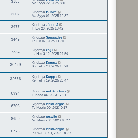
3156
Ma Syys 22, 2025 8:16
Kirjoittaja
fauwee
2607
Ma Syys 01, 2025 19:37
Kirjoittaja
Jäsen-J
3677
Ti Elo 26, 2025 13:42
Kirjoittaja
Sarppadee
3449
To Elo 07, 2025 14:30
Kirjoittaja
kalju
7334
La Heinä 12, 2025 21:50
Kirjoittaja
Kurppa
30459
Su Helmi 23, 2025 15:28
Kirjoittaja
Kurppa
32656
Ke Helmi 19, 2025 20:47
Kirjoittaja
AnttiAmatööri
6994
Ti Kesä 06, 2023 17:01
Kirjoittaja
lehmikangas
6703
To Maalis 09, 2023 0:17
Kirjoittaja
raswille
8659
Ma Maalis 06, 2023 18:27
Kirjoittaja
lehmikangas
6776
Pe Marras 04, 2022 19:29