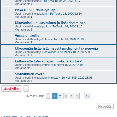
Uusin viesti Kirjoittaja
Tiki
«
Ma Touko 25, 2020 8:17
Vastaukset:
4
Pitkä ruuvi urtsilevyn läpi?
Uusin viesti Kirjoittaja
kkk
«
Pe Touko 15, 2020 12:14
Vastaukset:
1
Ulkoverhoilun uusiminen ja lisäeristäminen
Uusin viesti Kirjoittaja
putku
«
To Touko 07, 2020 9:15
Vastaukset:
8
Vessa ullakolle
Uusin viesti Kirjoittaja
lmfmis
«
To Huhti 16, 2020 21:18
Vastaukset:
1
Ulkoseinän lisäeristämisestä mielipiteitä ja neuvoja
Uusin viesti Kirjoittaja
Rosvolinna
«
Ke Maalis 18, 2020 22:00
Vastaukset:
7
Lattian alle tuleva paperi, mikä tarkoitus?
Uusin viesti Kirjoittaja
lmfmis
«
Ti Helmi 18, 2020 14:03
Vastaukset:
2
Sivuvinttien ovet?
Uusin viesti Kirjoittaja
lehmikangas
«
Su Helmi 09, 2020 23:06
Vastaukset:
4
Uusi Aihe
1
2
3
4
5
18
Sivu
1
/
18
Seuraava
887 viestiketjua
…
Hyppää