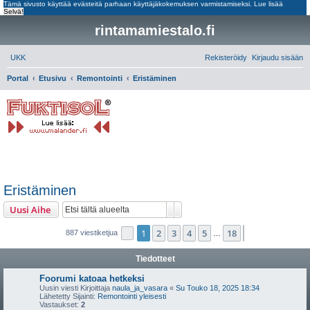
Tämä sivusto käyttää evästeitä parhaan käyttäjäkokemuksen varmistamiseksi.
Lue lisää
Selvä!
rintamamiestalo.fi
UKK
Rekisteröidy
Kirjaudu sisään
E
Portal
Etusivu
Remontointi
Eristäminen
t
s
i
Eristäminen
Etsi
Tarkennettu haku
Uusi Aihe
1
2
3
4
5
18
Sivu
1
/
18
Seuraava
887 viestiketjua
…
Tiedotteet
Foorumi katoaa hetkeksi
Uusin viesti Kirjoittaja
naula_ja_vasara
«
Su Touko 18, 2025 18:34
Lähetetty Sijainti:
Remontointi yleisesti
Vastaukset:
2