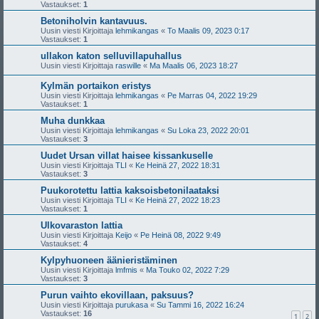
Vastaukset:
1
Betoniholvin kantavuus.
Uusin viesti Kirjoittaja
lehmikangas
«
To Maalis 09, 2023 0:17
Vastaukset:
1
ullakon katon selluvillapuhallus
Uusin viesti Kirjoittaja
raswille
«
Ma Maalis 06, 2023 18:27
Kylmän portaikon eristys
Uusin viesti Kirjoittaja
lehmikangas
«
Pe Marras 04, 2022 19:29
Vastaukset:
1
Muha dunkkaa
Uusin viesti Kirjoittaja
lehmikangas
«
Su Loka 23, 2022 20:01
Vastaukset:
3
Uudet Ursan villat haisee kissankuselle
Uusin viesti Kirjoittaja
TLI
«
Ke Heinä 27, 2022 18:31
Vastaukset:
3
Puukorotettu lattia kaksoisbetonilaataksi
Uusin viesti Kirjoittaja
TLI
«
Ke Heinä 27, 2022 18:23
Vastaukset:
1
Ulkovaraston lattia
Uusin viesti Kirjoittaja
Keijo
«
Pe Heinä 08, 2022 9:49
Vastaukset:
4
Kylpyhuoneen äänieristäminen
Uusin viesti Kirjoittaja
lmfmis
«
Ma Touko 02, 2022 7:29
Vastaukset:
3
Purun vaihto ekovillaan, paksuus?
Uusin viesti Kirjoittaja
purukasa
«
Su Tammi 16, 2022 16:24
Vastaukset:
16
1
2