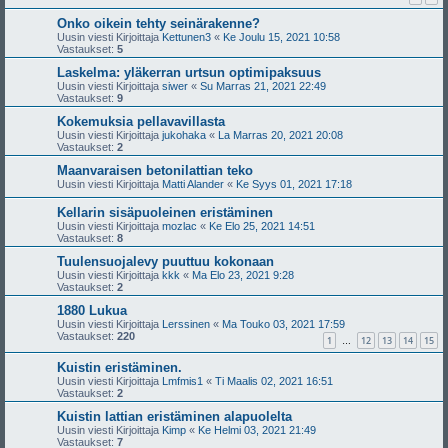
Onko oikein tehty seinärakenne?
Uusin viesti Kirjoittaja
Kettunen3
«
Ke Joulu 15, 2021 10:58
Vastaukset:
5
Laskelma: yläkerran urtsun optimipaksuus
Uusin viesti Kirjoittaja
siwer
«
Su Marras 21, 2021 22:49
Vastaukset:
9
Kokemuksia pellavavillasta
Uusin viesti Kirjoittaja
jukohaka
«
La Marras 20, 2021 20:08
Vastaukset:
2
Maanvaraisen betonilattian teko
Uusin viesti Kirjoittaja
Matti Alander
«
Ke Syys 01, 2021 17:18
Kellarin sisäpuoleinen eristäminen
Uusin viesti Kirjoittaja
mozlac
«
Ke Elo 25, 2021 14:51
Vastaukset:
8
Tuulensuojalevy puuttuu kokonaan
Uusin viesti Kirjoittaja
kkk
«
Ma Elo 23, 2021 9:28
Vastaukset:
2
1880 Lukua
Uusin viesti Kirjoittaja
Lerssinen
«
Ma Touko 03, 2021 17:59
Vastaukset:
220
1
12
13
14
15
…
Kuistin eristäminen.
Uusin viesti Kirjoittaja
Lmfmis1
«
Ti Maalis 02, 2021 16:51
Vastaukset:
2
Kuistin lattian eristäminen alapuolelta
Uusin viesti Kirjoittaja
Kimp
«
Ke Helmi 03, 2021 21:49
Vastaukset:
7