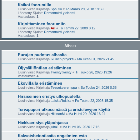
Katkot foorumilla
Uusin viesti Kirjoittaja
Spautio
«
To Maalis 29, 2018 19:59
Lähetetty Sijainti:
Remontointi yleisesti
Vastaukset:
1
Kirjoittaminen foorumiin
Uusin viesti Kirjoittaja
Ari
«
To Tammi 22, 2009 0:12
Lähetetty Sijainti:
Remontointi yleisesti
Vastaukset:
1
Aiheet
Purujen pudotus alhaalta
Uusin viesti Kirjoittaja
Ikuinen projekti
«
Ma Kesä 01, 2026 21:45
Öljysäiliöntilan eristäminen
Uusin viesti Kirjoittaja
Twentytwenty
«
Ti Touko 26, 2026 19:26
Vastaukset:
4
Ekovillalla eristäminen
Uusin viesti Kirjoittaja
Teeseitseremppa
«
Su Touko 24, 2026 0:38
Hirsiseinien eristys ulkopuolella
Uusin viesti Kirjoittaja
LaiskaReiska
«
Pe Touko 22, 2026 15:35
Tervapaperi ulkoseinässä ja eristelevyjen käyttö
Uusin viesti Kirjoittaja
HikinenM
«
Ma Huhti 20, 2026 16:24
Hiekkaeristys yläpohjassa
Uusin viesti Kirjoittaja
juha1
«
Ma Huhti 06, 2026 17:15
Kaksoisbetonilaatta ongelmien esto