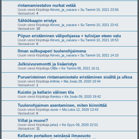
rintamamiestalon nurkat vetää
Uusin viesti Kirjoittaja
Kirves_ja_vasara
«
Su Tammi 10, 2021 23:56
Vastaukset:
4
Sähkökaapin eristys
Uusin viesti Kirjoittaja
Kirves_ja_vasara
«
Su Tammi 10, 2021 23:41
Vastaukset:
10
Piipun eristäminen välipohjassa + tulisijan eteen valu
Uusin viesti Kirjoittaja
Kirves_ja_vasara
«
Su Tammi 10, 2021 18:53
Vastaukset:
6
Ilman sulkupaperi tuulenohjaimena
Uusin viesti Kirjoittaja
Kirves_ja_vasara
«
Su Tammi 10, 2021 14:10
Julkisivuremontti ja lisäeristys
Uusin viesti Kirjoittaja
OlBe
«
Ke Tammi 06, 2021 16:11
Purueristeinen rintamamiestalo eristäminen sisältä ja ulkoa
Uusin viesti Kirjoittaja
lmfmis
«
Ma Joulu 28, 2020 19:44
Vastaukset:
1
Kuistin ja kellarin välinen tila
Uusin viesti Kirjoittaja
Kentsu
«
Ke Joulu 09, 2020 19:42
Tuulenohjaimen asentaminen, miten kiinnittää
Uusin viesti Kirjoittaja
ossis
«
Ma Loka 12, 2020 13:43
Vastaukset:
6
Villat ja muovi?
Uusin viesti Kirjoittaja
juha1
«
Ke Syys 09, 2020 22:01
Vastaukset:
11
Kellarin portaikon seinässä ilmavuoto