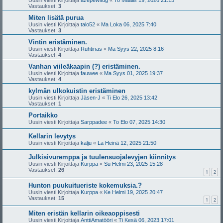
Uusin viesti Kirjoittaja
azepewifug
«
To Maalis 19, 2026 21:15
Vastaukset:
3
Miten lisätä purua
Uusin viesti Kirjoittaja
talo52
«
Ma Loka 06, 2025 7:40
Vastaukset:
3
Vintin eristäminen.
Uusin viesti Kirjoittaja
Ruhtinas
«
Ma Syys 22, 2025 8:16
Vastaukset:
4
Vanhan viileäkaapin (?) eristäminen.
Uusin viesti Kirjoittaja
fauwee
«
Ma Syys 01, 2025 19:37
Vastaukset:
4
kylmän ulkokuistin eristäminen
Uusin viesti Kirjoittaja
Jäsen-J
«
Ti Elo 26, 2025 13:42
Vastaukset:
1
Portaikko
Uusin viesti Kirjoittaja
Sarppadee
«
To Elo 07, 2025 14:30
Kellarin levytys
Uusin viesti Kirjoittaja
kalju
«
La Heinä 12, 2025 21:50
Julkisivuremppa ja tuulensuojalevyjen kiinnitys
Uusin viesti Kirjoittaja
Kurppa
«
Su Helmi 23, 2025 15:28
Vastaukset:
26
1
2
Hunton puukuitueriste kokemuksia.?
Uusin viesti Kirjoittaja
Kurppa
«
Ke Helmi 19, 2025 20:47
Vastaukset:
15
1
2
Miten eristän kellarin oikeaoppisesti
Uusin viesti Kirjoittaja
AnttiAmatööri
«
Ti Kesä 06, 2023 17:01