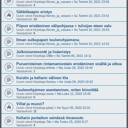
Uusin viesti Kirjoittaja
Kirves_ja_vasara
«
Su Tammi 10, 2021 23:56
Vastaukset:
4
Sähkökaapin eristys
Uusin viesti Kirjoittaja
Kirves_ja_vasara
«
Su Tammi 10, 2021 23:41
Vastaukset:
10
Piipun eristäminen välipohjassa + tulisijan eteen valu
Uusin viesti Kirjoittaja
Kirves_ja_vasara
«
Su Tammi 10, 2021 18:53
Vastaukset:
6
Ilman sulkupaperi tuulenohjaimena
Uusin viesti Kirjoittaja
Kirves_ja_vasara
«
Su Tammi 10, 2021 14:10
Julkisivuremontti ja lisäeristys
Uusin viesti Kirjoittaja
OlBe
«
Ke Tammi 06, 2021 16:11
Purueristeinen rintamamiestalo eristäminen sisältä ja ulkoa
Uusin viesti Kirjoittaja
lmfmis
«
Ma Joulu 28, 2020 19:44
Vastaukset:
1
Kuistin ja kellarin välinen tila
Uusin viesti Kirjoittaja
Kentsu
«
Ke Joulu 09, 2020 19:42
Tuulenohjaimen asentaminen, miten kiinnittää
Uusin viesti Kirjoittaja
ossis
«
Ma Loka 12, 2020 13:43
Vastaukset:
6
Villat ja muovi?
Uusin viesti Kirjoittaja
juha1
«
Ke Syys 09, 2020 22:01
Vastaukset:
11
Kellarin portaikon seinässä ilmavuoto
Uusin viesti Kirjoittaja
Tiki
«
Ma Touko 25, 2020 8:17
Vastaukset:
4