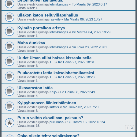
Betoniholvin kantavuus.
Uusin viesti Kirjoittaja
lehmikangas
«
To Maalis 09, 2023 0:17
Vastaukset:
1
ullakon katon selluvillapuhallus
Uusin viesti Kirjoittaja
raswille
«
Ma Maalis 06, 2023 18:27
Kylmän portaikon eristys
Uusin viesti Kirjoittaja
lehmikangas
«
Pe Marras 04, 2022 19:29
Vastaukset:
1
Muha dunkkaa
Uusin viesti Kirjoittaja
lehmikangas
«
Su Loka 23, 2022 20:01
Vastaukset:
3
Uudet Ursan villat haisee kissankuselle
Uusin viesti Kirjoittaja
TLI
«
Ke Heinä 27, 2022 18:31
Vastaukset:
3
Puukorotettu lattia kaksoisbetonilaataksi
Uusin viesti Kirjoittaja
TLI
«
Ke Heinä 27, 2022 18:23
Vastaukset:
1
Ulkovaraston lattia
Uusin viesti Kirjoittaja
Keijo
«
Pe Heinä 08, 2022 9:49
Vastaukset:
4
Kylpyhuoneen äänieristäminen
Uusin viesti Kirjoittaja
lmfmis
«
Ma Touko 02, 2022 7:29
Vastaukset:
3
Purun vaihto ekovillaan, paksuus?
Uusin viesti Kirjoittaja
purukasa
«
Su Tammi 16, 2022 16:24
Vastaukset:
16
1
2
Onko oikein tehty seinärakenne?