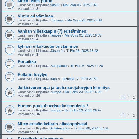
Miten lisätä purua
Uusin viesti Kirjoittaja
talo52
«
Ma Loka 06, 2025 7:40
Vastaukset:
3
Vintin eristäminen.
Uusin viesti Kirjoittaja
Ruhtinas
«
Ma Syys 22, 2025 8:16
Vastaukset:
4
Vanhan viileäkaapin (?) eristäminen.
Uusin viesti Kirjoittaja
fauwee
«
Ma Syys 01, 2025 19:37
Vastaukset:
4
kylmän ulkokuistin eristäminen
Uusin viesti Kirjoittaja
Jäsen-J
«
Ti Elo 26, 2025 13:42
Vastaukset:
1
Portaikko
Uusin viesti Kirjoittaja
Sarppadee
«
To Elo 07, 2025 14:30
Kellarin levytys
Uusin viesti Kirjoittaja
kalju
«
La Heinä 12, 2025 21:50
Julkisivuremppa ja tuulensuojalevyjen kiinnitys
Uusin viesti Kirjoittaja
Kurppa
«
Su Helmi 23, 2025 15:28
Vastaukset:
26
1
2
Hunton puukuitueriste kokemuksia.?
Uusin viesti Kirjoittaja
Kurppa
«
Ke Helmi 19, 2025 20:47
Vastaukset:
15
1
2
Miten eristän kellarin oikeaoppisesti
Uusin viesti Kirjoittaja
AnttiAmatööri
«
Ti Kesä 06, 2023 17:01
Vastaukset:
1