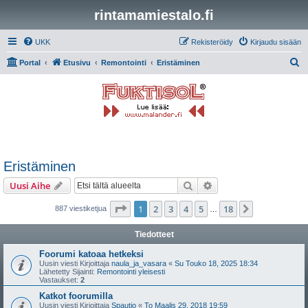
rintamamiestalo.fi
UKK
Rekisteröidy
Kirjaudu sisään
E
Portal
Etusivu
Remontointi
Eristäminen
t
s
i
Eristäminen
Etsi
Tarkennettu haku
Uusi Aihe
Sivu
1
/
18
1
2
3
4
5
18
Seuraava
887 viestiketjua
…
Tiedotteet
Foorumi katoaa hetkeksi
Uusin viesti Kirjoittaja
naula_ja_vasara
«
Su Touko 18, 2025 18:34
Lähetetty Sijainti:
Remontointi yleisesti
Vastaukset:
2
Katkot foorumilla
Uusin viesti Kirjoittaja
Spautio
«
To Maalis 29, 2018 19:59