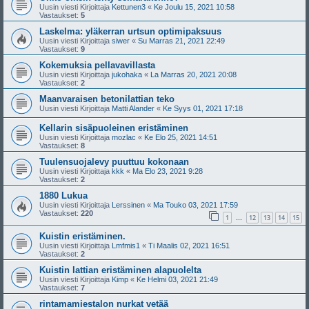
Uusin viesti Kirjoittaja
Kettunen3
«
Ke Joulu 15, 2021 10:58
Vastaukset:
5
Laskelma: yläkerran urtsun optimipaksuus
Uusin viesti Kirjoittaja
siwer
«
Su Marras 21, 2021 22:49
Vastaukset:
9
Kokemuksia pellavavillasta
Uusin viesti Kirjoittaja
jukohaka
«
La Marras 20, 2021 20:08
Vastaukset:
2
Maanvaraisen betonilattian teko
Uusin viesti Kirjoittaja
Matti Alander
«
Ke Syys 01, 2021 17:18
Kellarin sisäpuoleinen eristäminen
Uusin viesti Kirjoittaja
mozlac
«
Ke Elo 25, 2021 14:51
Vastaukset:
8
Tuulensuojalevy puuttuu kokonaan
Uusin viesti Kirjoittaja
kkk
«
Ma Elo 23, 2021 9:28
Vastaukset:
2
1880 Lukua
Uusin viesti Kirjoittaja
Lerssinen
«
Ma Touko 03, 2021 17:59
Vastaukset:
220
1
12
13
14
15
…
Kuistin eristäminen.
Uusin viesti Kirjoittaja
Lmfmis1
«
Ti Maalis 02, 2021 16:51
Vastaukset:
2
Kuistin lattian eristäminen alapuolelta
Uusin viesti Kirjoittaja
Kimp
«
Ke Helmi 03, 2021 21:49
Vastaukset:
7
rintamamiestalon nurkat vetää