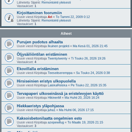
Lähetetty Sijainti:
Remontointi yleisesti
Vastaukset:
1
Kirjoittaminen foorumiin
Uusin viesti Kirjoittaja
Ari
«
To Tammi 22, 2009 0:12
Lähetetty Sijainti:
Remontointi yleisesti
Vastaukset:
1
Aiheet
Purujen pudotus alhaalta
Uusin viesti Kirjoittaja
Ikuinen projekti
«
Ma Kesä 01, 2026 21:45
Öljysäiliöntilan eristäminen
Uusin viesti Kirjoittaja
Twentytwenty
«
Ti Touko 26, 2026 19:26
Vastaukset:
4
Ekovillalla eristäminen
Uusin viesti Kirjoittaja
Teeseitseremppa
«
Su Touko 24, 2026 0:38
Hirsiseinien eristys ulkopuolella
Uusin viesti Kirjoittaja
LaiskaReiska
«
Pe Touko 22, 2026 15:35
Tervapaperi ulkoseinässä ja eristelevyjen käyttö
Uusin viesti Kirjoittaja
HikinenM
«
Ma Huhti 20, 2026 16:24
Hiekkaeristys yläpohjassa
Uusin viesti Kirjoittaja
juha1
«
Ma Huhti 06, 2026 17:15
Kaksoisbetonilaatta ongelmien esto
Uusin viesti Kirjoittaja
azepewifug
«
To Maalis 19, 2026 21:15
Vastaukset:
3