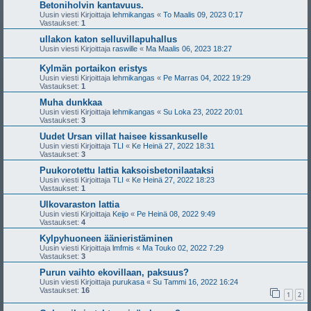
Betoniholvin kantavuus.
Uusin viesti Kirjoittaja
lehmikangas
«
To Maalis 09, 2023 0:17
Vastaukset:
1
ullakon katon selluvillapuhallus
Uusin viesti Kirjoittaja
raswille
«
Ma Maalis 06, 2023 18:27
Kylmän portaikon eristys
Uusin viesti Kirjoittaja
lehmikangas
«
Pe Marras 04, 2022 19:29
Vastaukset:
1
Muha dunkkaa
Uusin viesti Kirjoittaja
lehmikangas
«
Su Loka 23, 2022 20:01
Vastaukset:
3
Uudet Ursan villat haisee kissankuselle
Uusin viesti Kirjoittaja
TLI
«
Ke Heinä 27, 2022 18:31
Vastaukset:
3
Puukorotettu lattia kaksoisbetonilaataksi
Uusin viesti Kirjoittaja
TLI
«
Ke Heinä 27, 2022 18:23
Vastaukset:
1
Ulkovaraston lattia
Uusin viesti Kirjoittaja
Keijo
«
Pe Heinä 08, 2022 9:49
Vastaukset:
4
Kylpyhuoneen äänieristäminen
Uusin viesti Kirjoittaja
lmfmis
«
Ma Touko 02, 2022 7:29
Vastaukset:
3
Purun vaihto ekovillaan, paksuus?
Uusin viesti Kirjoittaja
purukasa
«
Su Tammi 16, 2022 16:24
Vastaukset:
16
1
2