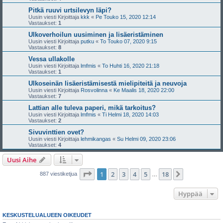
Pitkä ruuvi urtsilevyn läpi?
Uusin viesti Kirjoittaja
kkk
«
Pe Touko 15, 2020 12:14
Vastaukset:
1
Ulkoverhoilun uusiminen ja lisäeristäminen
Uusin viesti Kirjoittaja
putku
«
To Touko 07, 2020 9:15
Vastaukset:
8
Vessa ullakolle
Uusin viesti Kirjoittaja
lmfmis
«
To Huhti 16, 2020 21:18
Vastaukset:
1
Ulkoseinän lisäeristämisestä mielipiteitä ja neuvoja
Uusin viesti Kirjoittaja
Rosvolinna
«
Ke Maalis 18, 2020 22:00
Vastaukset:
7
Lattian alle tuleva paperi, mikä tarkoitus?
Uusin viesti Kirjoittaja
lmfmis
«
Ti Helmi 18, 2020 14:03
Vastaukset:
2
Sivuvinttien ovet?
Uusin viesti Kirjoittaja
lehmikangas
«
Su Helmi 09, 2020 23:06
Vastaukset:
4
Uusi Aihe
Sivu
1
/
18
1
2
3
4
5
18
Seuraava
887 viestiketjua
…
Hyppää
KESKUSTELUALUEEN OIKEUDET