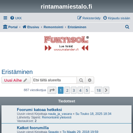
rintamamiestalo.fi
UKK
Rekisteröidy
Kirjaudu sisään
E
Portal
Etusivu
Remontointi
Eristäminen
t
s
i
Eristäminen
Etsi
Tarkennettu haku
Uusi Aihe
Sivu
1
/
18
1
2
3
4
5
18
Seuraava
887 viestiketjua
…
Tiedotteet
Foorumi katoaa hetkeksi
Uusin viesti Kirjoittaja
naula_ja_vasara
«
Su Touko 18, 2025 18:34
Lähetetty Sijainti:
Remontointi yleisesti
Vastaukset:
2
Katkot foorumilla
Uusin viesti Kirjoittaja
Spautio
«
To Maalis 29, 2018 19:59