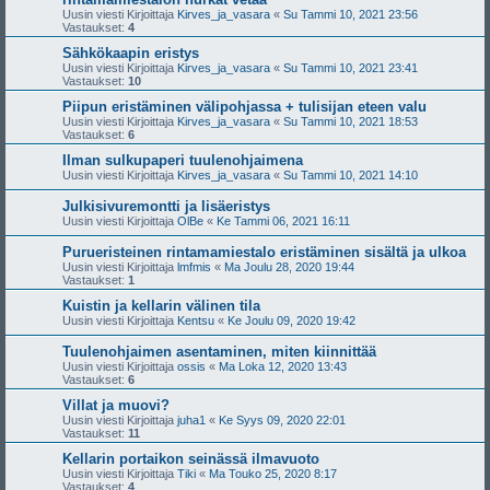
Uusin viesti Kirjoittaja
Kirves_ja_vasara
«
Su Tammi 10, 2021 23:56
Vastaukset:
4
Sähkökaapin eristys
Uusin viesti Kirjoittaja
Kirves_ja_vasara
«
Su Tammi 10, 2021 23:41
Vastaukset:
10
Piipun eristäminen välipohjassa + tulisijan eteen valu
Uusin viesti Kirjoittaja
Kirves_ja_vasara
«
Su Tammi 10, 2021 18:53
Vastaukset:
6
Ilman sulkupaperi tuulenohjaimena
Uusin viesti Kirjoittaja
Kirves_ja_vasara
«
Su Tammi 10, 2021 14:10
Julkisivuremontti ja lisäeristys
Uusin viesti Kirjoittaja
OlBe
«
Ke Tammi 06, 2021 16:11
Purueristeinen rintamamiestalo eristäminen sisältä ja ulkoa
Uusin viesti Kirjoittaja
lmfmis
«
Ma Joulu 28, 2020 19:44
Vastaukset:
1
Kuistin ja kellarin välinen tila
Uusin viesti Kirjoittaja
Kentsu
«
Ke Joulu 09, 2020 19:42
Tuulenohjaimen asentaminen, miten kiinnittää
Uusin viesti Kirjoittaja
ossis
«
Ma Loka 12, 2020 13:43
Vastaukset:
6
Villat ja muovi?
Uusin viesti Kirjoittaja
juha1
«
Ke Syys 09, 2020 22:01
Vastaukset:
11
Kellarin portaikon seinässä ilmavuoto
Uusin viesti Kirjoittaja
Tiki
«
Ma Touko 25, 2020 8:17
Vastaukset:
4