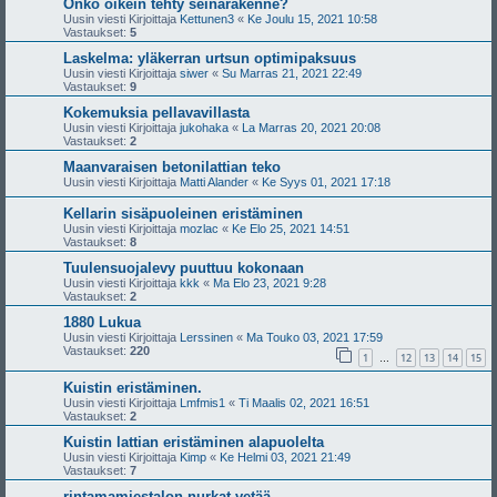
Onko oikein tehty seinärakenne?
Uusin viesti Kirjoittaja
Kettunen3
«
Ke Joulu 15, 2021 10:58
Vastaukset:
5
Laskelma: yläkerran urtsun optimipaksuus
Uusin viesti Kirjoittaja
siwer
«
Su Marras 21, 2021 22:49
Vastaukset:
9
Kokemuksia pellavavillasta
Uusin viesti Kirjoittaja
jukohaka
«
La Marras 20, 2021 20:08
Vastaukset:
2
Maanvaraisen betonilattian teko
Uusin viesti Kirjoittaja
Matti Alander
«
Ke Syys 01, 2021 17:18
Kellarin sisäpuoleinen eristäminen
Uusin viesti Kirjoittaja
mozlac
«
Ke Elo 25, 2021 14:51
Vastaukset:
8
Tuulensuojalevy puuttuu kokonaan
Uusin viesti Kirjoittaja
kkk
«
Ma Elo 23, 2021 9:28
Vastaukset:
2
1880 Lukua
Uusin viesti Kirjoittaja
Lerssinen
«
Ma Touko 03, 2021 17:59
Vastaukset:
220
1
12
13
14
15
…
Kuistin eristäminen.
Uusin viesti Kirjoittaja
Lmfmis1
«
Ti Maalis 02, 2021 16:51
Vastaukset:
2
Kuistin lattian eristäminen alapuolelta
Uusin viesti Kirjoittaja
Kimp
«
Ke Helmi 03, 2021 21:49
Vastaukset:
7
rintamamiestalon nurkat vetää