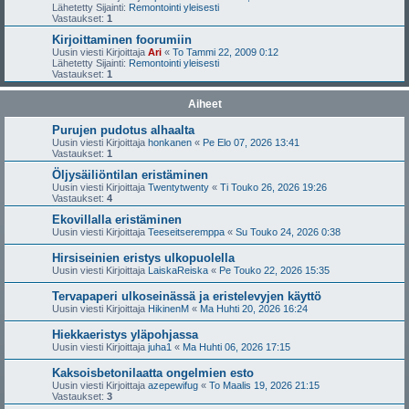
Lähetetty Sijainti:
Remontointi yleisesti
Vastaukset:
1
Kirjoittaminen foorumiin
Uusin viesti Kirjoittaja
Ari
«
To Tammi 22, 2009 0:12
Lähetetty Sijainti:
Remontointi yleisesti
Vastaukset:
1
Aiheet
Purujen pudotus alhaalta
Uusin viesti Kirjoittaja
honkanen
«
Pe Elo 07, 2026 13:41
Vastaukset:
1
Öljysäiliöntilan eristäminen
Uusin viesti Kirjoittaja
Twentytwenty
«
Ti Touko 26, 2026 19:26
Vastaukset:
4
Ekovillalla eristäminen
Uusin viesti Kirjoittaja
Teeseitseremppa
«
Su Touko 24, 2026 0:38
Hirsiseinien eristys ulkopuolella
Uusin viesti Kirjoittaja
LaiskaReiska
«
Pe Touko 22, 2026 15:35
Tervapaperi ulkoseinässä ja eristelevyjen käyttö
Uusin viesti Kirjoittaja
HikinenM
«
Ma Huhti 20, 2026 16:24
Hiekkaeristys yläpohjassa
Uusin viesti Kirjoittaja
juha1
«
Ma Huhti 06, 2026 17:15
Kaksoisbetonilaatta ongelmien esto
Uusin viesti Kirjoittaja
azepewifug
«
To Maalis 19, 2026 21:15
Vastaukset:
3