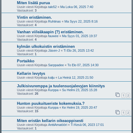
Miten lisätä purua
Uusin viesti Kirjoittaja
talo52
«
Ma Loka 06, 2025 7:40
Vastaukset:
3
Vintin eristäminen.
Uusin viesti Kirjoittaja
Ruhtinas
«
Ma Syys 22, 2025 8:16
Vastaukset:
4
Vanhan viileäkaapin (?) eristäminen.
Uusin viesti Kirjoittaja
fauwee
«
Ma Syys 01, 2025 19:37
Vastaukset:
4
kylmän ulkokuistin eristäminen
Uusin viesti Kirjoittaja
Jäsen-J
«
Ti Elo 26, 2025 13:42
Vastaukset:
1
Portaikko
Uusin viesti Kirjoittaja
Sarppadee
«
To Elo 07, 2025 14:30
Kellarin levytys
Uusin viesti Kirjoittaja
kalju
«
La Heinä 12, 2025 21:50
Julkisivuremppa ja tuulensuojalevyjen kiinnitys
Uusin viesti Kirjoittaja
Kurppa
«
Su Helmi 23, 2025 15:28
Vastaukset:
26
1
2
Hunton puukuitueriste kokemuksia.?
Uusin viesti Kirjoittaja
Kurppa
«
Ke Helmi 19, 2025 20:47
Vastaukset:
15
1
2
Miten eristän kellarin oikeaoppisesti
Uusin viesti Kirjoittaja
AnttiAmatööri
«
Ti Kesä 06, 2023 17:01
Vastaukset:
1