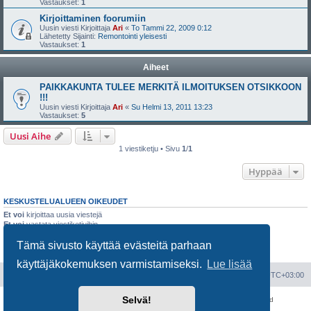
Vastaukset:
1
Kirjoittaminen foorumiin
Uusin viesti Kirjoittaja
Ari
«
To Tammi 22, 2009 0:12
Lähetetty Sijainti:
Remontointi yleisesti
Vastaukset:
1
Aiheet
PAIKKAKUNTA TULEE MERKITÄ ILMOITUKSEN OTSIKKOON
!!!
Uusin viesti Kirjoittaja
Ari
«
Su Helmi 13, 2011 13:23
Vastaukset:
5
Uusi Aihe
1 viestiketju • Sivu
1
/
1
Hyppää
KESKUSTELUALUEEN OIKEUDET
Et voi
kirjoittaa uusia viestejä
Et voi
vastata viestiketjuihin
Et voi
muokata omia viestejäsi
Tämä sivusto käyttää evästeitä parhaan
Et voi
poistaa omia viestejäsi
Et voi
lähettää liitetiedostoja
käyttäjäkokemuksen varmistamiseksi.
Lue lisää
Portal
Etusivu
Kaikki ajat ovat
UTC+03:00
Selvä!
Keskustelufoorumin ohjelmisto
phpBB
® Forum Software © phpBB Limited