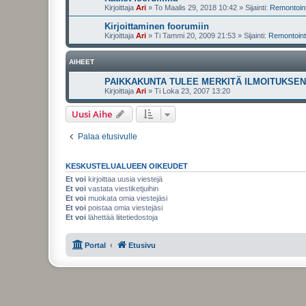
Kirjoittaja
Ari
»
To Maalis 29, 2018 10:42
» Sijainti:
Remontointi
Kirjoittaminen foorumiin
Kirjoittaja
Ari
»
Ti Tammi 20, 2009 21:53
» Sijainti:
Remontointi
AIHEET
PAIKKAKUNTA TULEE MERKITÄ ILMOITUKSEN 
Kirjoittaja
Ari
»
Ti Loka 23, 2007 13:20
Uusi Aihe
Palaa etusivulle
KESKUSTELUALUEEN OIKEUDET
Et voi
kirjoittaa uusia viestejä
Et voi
vastata viestiketjuihin
Et voi
muokata omia viestejäsi
Et voi
poistaa omia viestejäsi
Et voi
lähettää liitetiedostoja
Portal
Etusivu