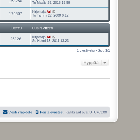
158250
To Maalis 29, 2018 19:59
Kirjoittaja
Ari
179507
To Tammi 22, 2009 0:12
LUETTU
UUSIN VIESTI
Kirjoittaja
Ari
26126
Su Helmi 13, 2011 13:23
1 viestiketju • Sivu
1
/
1
Hyppää
Viesti Ylläpidolle
Poista evästeet
Kaikki ajat ovat
UTC+03:00