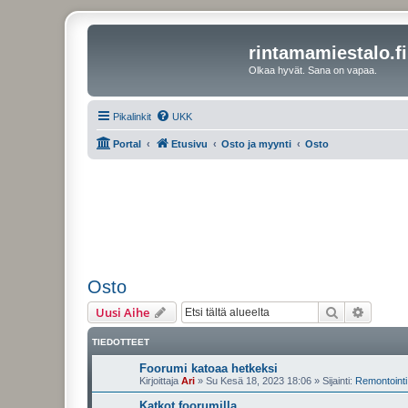
rintamamiestalo.fi
Olkaa hyvät. Sana on vapaa.
Pikalinkit
UKK
Portal
Etusivu
Osto ja myynti
Osto
Osto
Etsi
Tarken
Uusi Aihe
TIEDOTTEET
Foorumi katoaa hetkeksi
Kirjoittaja
Ari
»
Su Kesä 18, 2023 18:06
» Sijainti:
Remontointi 
Katkot foorumilla