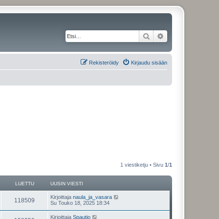
Etsi
Tarkennettu haku
Rekisteröidy
Kirjaudu sisään
1 viestiketju • Sivu
1
/
1
LUETTU
UUSIN VIESTI
Kirjoittaja
naula_ja_vasara
118509
Su Touko 18, 2025 18:34
Kirjoittaja
Spautio