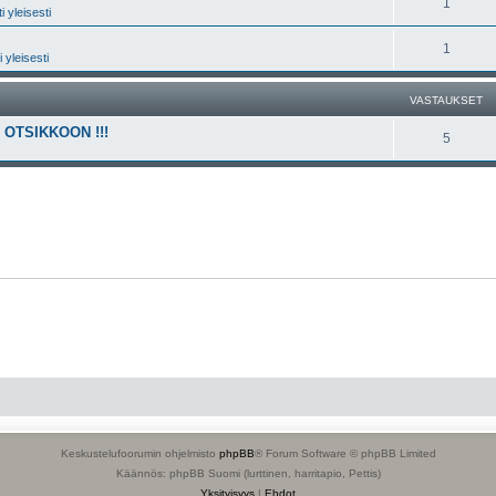
1
 yleisesti
1
 yleisesti
VASTAUKSET
OTSIKKOON !!!
5
Keskustelufoorumin ohjelmisto
phpBB
® Forum Software © phpBB Limited
Käännös: phpBB Suomi (lurttinen, harritapio, Pettis)
Yksityisyys
|
Ehdot