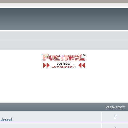
nettu haku
VASTAUKSET
2
yleisesti