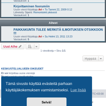
Vastaukset:
1
Kirjoittaminen foorumiin
Uusin viesti Kirjoittaja
Ari
«
To Tammi 22, 2009 0:12
Lähetetty Sijainti:
Remontointi yleisesti
Vastaukset:
1
Aiheet
PAIKKAKUNTA TULEE MERKITÄ ILMOITUKSEN OTSIKKOON
!!!
Uusin viesti Kirjoittaja
Ari
«
Su Helmi 13, 2011 13:23
Vastaukset:
5
Uusi Aihe
1 viestiketju • Sivu
1
/
1
Hyppää
KESKUSTELUALUEEN OIKEUDET
Et voi
kirjoittaa uusia viestejä
Et voi
vastata viestiketjuihin
Et voi
muokata omia viestejäsi
Tämä sivusto käyttää evästeitä parhaan
Et voi
poistaa omia viestejäsi
Et voi
lähettää liitetiedostoja
käyttäjäkokemuksen varmistamiseksi.
Lue lisää
Portal
Etusivu
Kaikki ajat ovat
UTC+03:00
Selvä!
Keskustelufoorumin ohjelmisto
phpBB
® Forum Software © phpBB Limited