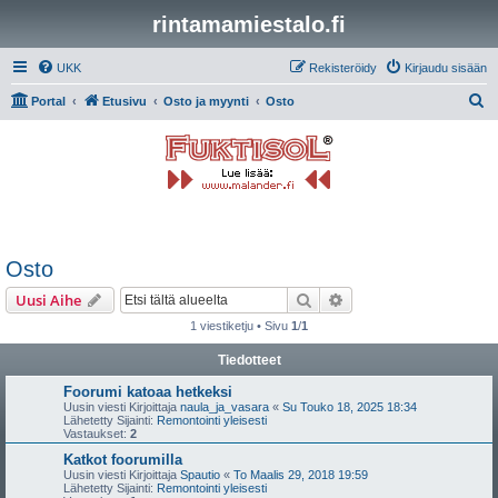
rintamamiestalo.fi
UKK
Rekisteröidy
Kirjaudu sisään
E
Portal
Etusivu
Osto ja myynti
Osto
t
s
i
Osto
Etsi
Tarkennettu haku
Uusi Aihe
1 viestiketju • Sivu
1
/
1
Tiedotteet
Foorumi katoaa hetkeksi
Uusin viesti Kirjoittaja
naula_ja_vasara
«
Su Touko 18, 2025 18:34
Lähetetty Sijainti:
Remontointi yleisesti
Vastaukset:
2
Katkot foorumilla
Uusin viesti Kirjoittaja
Spautio
«
To Maalis 29, 2018 19:59
Lähetetty Sijainti:
Remontointi yleisesti