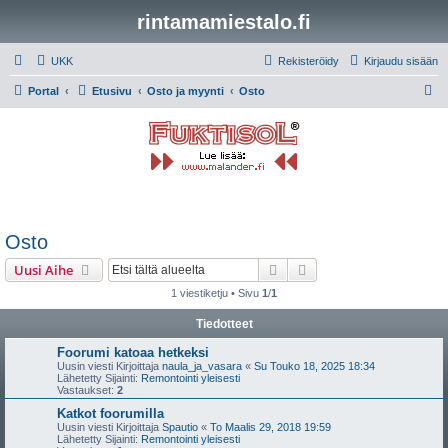
rintamamiestalo.fi
UKK
Rekisteröidy
Kirjaudu sisään
E
Portal
Etusivu
Osto ja myynti
Osto
t
s
i
Osto
Etsi
Tarkennettu haku
Uusi Aihe
1 viestiketju • Sivu
1
/
1
Tiedotteet
Foorumi katoaa hetkeksi
Uusin viesti Kirjoittaja
naula_ja_vasara
«
Su Touko 18, 2025 18:34
Lähetetty Sijainti:
Remontointi yleisesti
Vastaukset:
2
Katkot foorumilla
Uusin viesti Kirjoittaja
Spautio
«
To Maalis 29, 2018 19:59
Lähetetty Sijainti:
Remontointi yleisesti