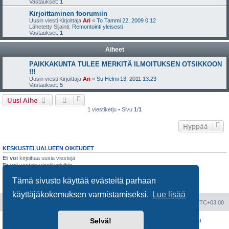
Vastaukset:
1
Kirjoittaminen foorumiin
Uusin viesti Kirjoittaja
Ari
«
To Tammi 22, 2009 0:12
Lähetetty Sijainti:
Remontointi yleisesti
Vastaukset:
1
Aiheet
PAIKKAKUNTA TULEE MERKITÄ ILMOITUKSEN OTSIKKOON
!!!
Uusin viesti Kirjoittaja
Ari
«
Su Helmi 13, 2011 13:23
Vastaukset:
5
Uusi Aihe
1 viestiketju • Sivu
1
/
1
Hyppää
KESKUSTELUALUEEN OIKEUDET
Et voi
kirjoittaa uusia viestejä
Et voi
vastata viestiketjuihin
Et voi
muokata omia viestejäsi
Tämä sivusto käyttää evästeitä parhaan
Et voi
poistaa omia viestejäsi
Et voi
lähettää liitetiedostoja
käyttäjäkokemuksen varmistamiseksi.
Lue lisää
Portal
Etusivu
Kaikki ajat ovat
UTC+03:00
Selvä!
Keskustelufoorumin ohjelmisto
phpBB
® Forum Software © phpBB Limited