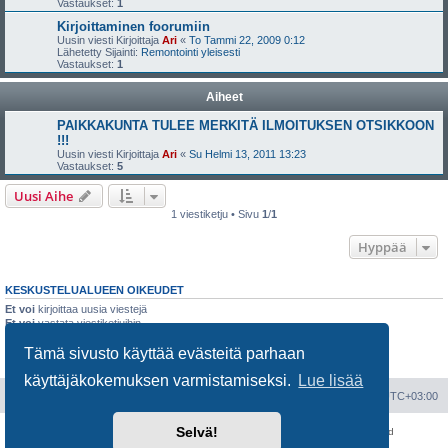
Vastaukset:
1
Kirjoittaminen foorumiin
Uusin viesti Kirjoittaja
Ari
«
To Tammi 22, 2009 0:12
Lähetetty Sijainti:
Remontointi yleisesti
Vastaukset:
1
Aiheet
PAIKKAKUNTA TULEE MERKITÄ ILMOITUKSEN OTSIKKOON
!!!
Uusin viesti Kirjoittaja
Ari
«
Su Helmi 13, 2011 13:23
Vastaukset:
5
Uusi Aihe
1 viestiketju • Sivu
1
/
1
Hyppää
KESKUSTELUALUEEN OIKEUDET
Et voi
kirjoittaa uusia viestejä
Et voi
vastata viestiketjuihin
Et voi
muokata omia viestejäsi
Tämä sivusto käyttää evästeitä parhaan
Et voi
poistaa omia viestejäsi
Et voi
lähettää liitetiedostoja
käyttäjäkokemuksen varmistamiseksi.
Lue lisää
Portal
Etusivu
Kaikki ajat ovat
UTC+03:00
Selvä!
Keskustelufoorumin ohjelmisto
phpBB
® Forum Software © phpBB Limited