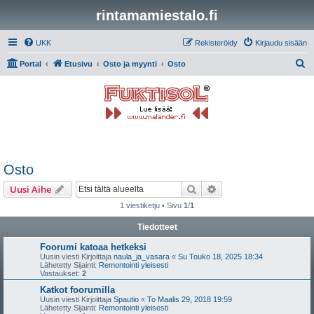
rintamamiestalo.fi
UKK
Rekisteröidy
Kirjaudu sisään
E
Portal
Etusivu
Osto ja myynti
Osto
t
s
i
Osto
Etsi
Tarkennettu haku
Uusi Aihe
1 viestiketju • Sivu
1
/
1
Tiedotteet
Foorumi katoaa hetkeksi
Uusin viesti Kirjoittaja
naula_ja_vasara
«
Su Touko 18, 2025 18:34
Lähetetty Sijainti:
Remontointi yleisesti
Vastaukset:
2
Katkot foorumilla
Uusin viesti Kirjoittaja
Spautio
«
To Maalis 29, 2018 19:59
Lähetetty Sijainti:
Remontointi yleisesti